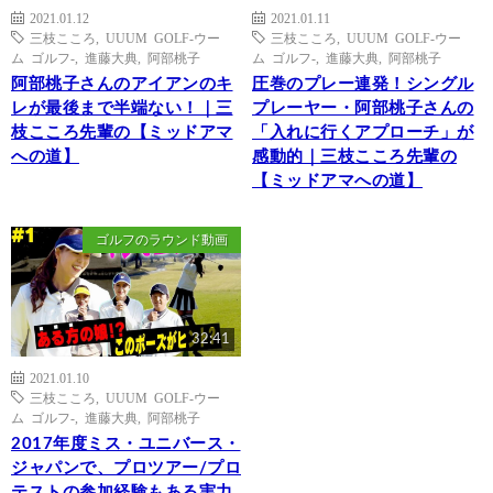
2021.01.12
2021.01.11
三枝こころ
,
UUUM GOLF-ウー
三枝こころ
,
UUUM GOLF-ウー
ム ゴルフ-
,
進藤大典
,
阿部桃子
ム ゴルフ-
,
進藤大典
,
阿部桃子
阿部桃子さんのアイアンのキ
圧巻のプレー連発！シングル
レが最後まで半端ない！｜三
プレーヤー・阿部桃子さんの
枝こころ先輩の【ミッドアマ
「入れに行くアプローチ」が
への道】
感動的｜三枝こころ先輩の
【ミッドアマへの道】
ゴルフのラウンド動画
32:41
2021.01.10
三枝こころ
,
UUUM GOLF-ウー
ム ゴルフ-
,
進藤大典
,
阿部桃子
2017年度ミス・ユニバース・
ジャパンで、プロツアー/プロ
テストの参加経験もある実力