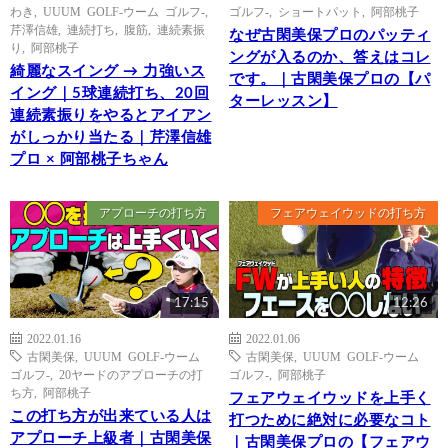
わき
,
UUUM GOLF-ウーム ゴルフ-
,
ゴルフ-
,
ショートパット
,
阿部桃子
芹澤信雄
,
連続打ち
,
腹筋
,
連続素振
なぜ古閑美保プロのパッティ
り
,
阿部桃子
ングが入るのか、答えはコレ
綺麗なスイング → 力強いス
です。｜古閑美保プロの【パ
イング｜5球連続打ち、20回
ターレッスン】
連続素振りをやるとアイアン
がしっかり当たる｜芹澤信雄
プロ × 阿部桃子ちゃん
アプローチの打ち方
フェアウェイウッドの打ち方
17:15
12:26
2022.01.16
2022.01.06
古閑美保
,
UUUM GOLF-ウーム
古閑美保
,
UUUM GOLF-ウーム
ゴルフ-
,
20ヤードのアプローチの打
ゴルフ-
,
阿部桃子
ち方
,
阿部桃子
フェアウェイウッドを上手く
この打ち方が出来ている人は
打つために絶対に必要なコト
アプローチ上級者｜古閑美保
｜古閑美保プロの【フェアウ