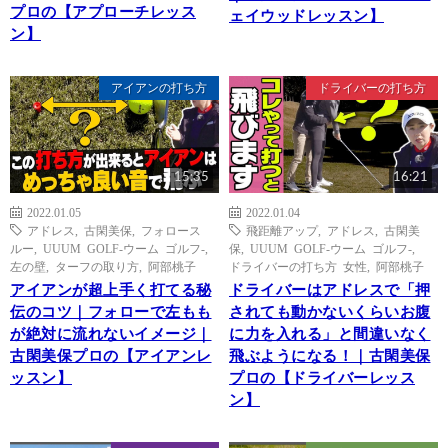
プロの【アプローチレッス
ェイウッドレッスン】
ン】
アイアンの打ち方
ドライバーの打ち方
15:35
16:21
2022.01.05
2022.01.04
アドレス
,
古閑美保
,
フォロース
飛距離アップ
,
アドレス
,
古閑美
ルー
,
UUUM GOLF-ウーム ゴルフ-
,
保
,
UUUM GOLF-ウーム ゴルフ-
,
左の壁
,
ターフの取り方
,
阿部桃子
ドライバーの打ち方 女性
,
阿部桃子
アイアンが超上手く打てる秘
ドライバーはアドレスで「押
伝のコツ｜フォローで左もも
されても動かないくらいお腹
が絶対に流れないイメージ｜
に力を入れる」と間違いなく
古閑美保プロの【アイアンレ
飛ぶようになる！｜古閑美保
ッスン】
プロの【ドライバーレッス
ン】