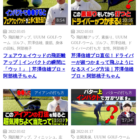
8:54
10:18
2022.03.05
2022.03.03
飛距離アップ
,
UUUM GOLF-ウ
飛距離アップ
,
素振り
,
UUUM
ーム ゴルフ-
,
芹澤信雄
,
腹筋
,
身体
GOLF-ウーム ゴルフ-
,
芹澤信雄
,
ド
の回転
,
阿部桃子
ライバーの打ち方 女性
,
阿部桃子
フェアウェイウッドの飛距離
芹澤信雄プロ直伝！ドライバ
アップ｜インパクトの瞬間に
ーが超つかまって飛ぶように
「ウッ！」｜芹澤信雄プロ ×
なるスイング方法｜芹澤信雄
阿部桃子ちゃん
プロ × 阿部桃子ちゃん
アイアンの打ち方
パターの打ち方
15:33
17:34
2022.03.02
2022.01.17
飛距離アップ
,
フィニッシュ
,
左
古閑美保
,
UUUM GOLF-ウーム