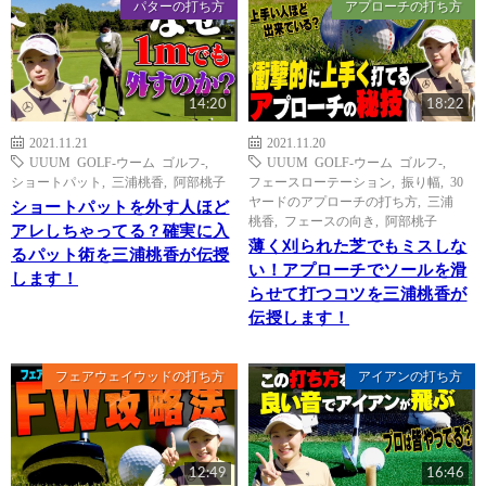
パターの打ち方
アプローチの打ち方
14:20
18:22
2021.11.21
2021.11.20
UUUM GOLF-ウーム ゴルフ-
,
UUUM GOLF-ウーム ゴルフ-
,
ショートパット
,
三浦桃香
,
阿部桃子
フェースローテーション
,
振り幅
,
30
ヤードのアプローチの打ち方
,
三浦
ショートパットを外す人ほど
桃香
,
フェースの向き
,
阿部桃子
アレしちゃってる？確実に入
薄く刈られた芝でもミスしな
るパット術を三浦桃香が伝授
い！アプローチでソールを滑
します！
らせて打つコツを三浦桃香が
伝授します！
フェアウェイウッドの打ち方
アイアンの打ち方
12:49
16:46