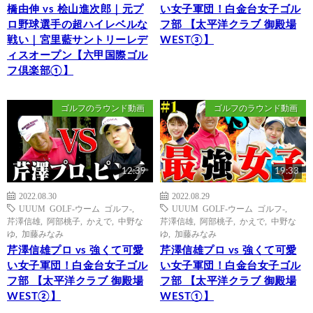
橋由伸 vs 桧山進次郎｜元プ
い女子軍団！白金台女子ゴル
ロ野球選手の超ハイレベルな
フ部 【太平洋クラブ 御殿場
戦い｜宮里藍サントリーレデ
WEST③】
ィスオープン【六甲国際ゴル
フ倶楽部①】
ゴルフのラウンド動画
ゴルフのラウンド動画
12:39
19:33
2022.08.30
2022.08.29
UUUM GOLF-ウーム ゴルフ-
,
UUUM GOLF-ウーム ゴルフ-
,
芹澤信雄
,
阿部桃子
,
かえで
,
中野な
芹澤信雄
,
阿部桃子
,
かえで
,
中野な
ゆ
,
加藤みなみ
ゆ
,
加藤みなみ
芹澤信雄プロ vs 強くて可愛
芹澤信雄プロ vs 強くて可愛
い女子軍団！白金台女子ゴル
い女子軍団！白金台女子ゴル
フ部 【太平洋クラブ 御殿場
フ部 【太平洋クラブ 御殿場
WEST②】
WEST①】