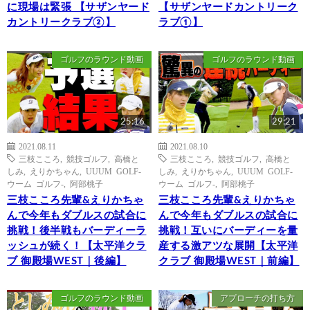
に現場は緊張 【サザンヤード
【サザンヤードカントリーク
カントリークラブ②】
ラブ①】
ゴルフのラウンド動画
ゴルフのラウンド動画
25:16
29:21
2021.08.11
2021.08.10
三枝こころ
,
競技ゴルフ
,
高橋と
三枝こころ
,
競技ゴルフ
,
高橋と
しみ
,
えりかちゃん
,
UUUM GOLF-
しみ
,
えりかちゃん
,
UUUM GOLF-
ウーム ゴルフ-
,
阿部桃子
ウーム ゴルフ-
,
阿部桃子
三枝こころ先輩&えりかちゃ
三枝こころ先輩&えりかちゃ
んで今年もダブルスの試合に
んで今年もダブルスの試合に
挑戦！後半戦もバーディーラ
挑戦！互いにバーディーを量
ッシュが続く！【太平洋クラ
産する激アツな展開【太平洋
ブ 御殿場WEST｜後編】
クラブ 御殿場WEST｜前編】
ゴルフのラウンド動画
アプローチの打ち方