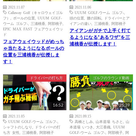
2021.11.07
2021.11.06
Callaway Golf（キャロウェイゴル
UUUM GOLF-ウーム ゴルフ-
,
フ）
,
ボールの位置
,
UUUM GOLF-
頭の位置
,
腰の回転
,
ドライバーとア
ウーム ゴルフ-
,
三浦桃香
,
阿部桃子
,
イアンの違い
,
三浦桃香
,
阿部桃子
EPIC MAX FAST フェアウェイウッ
アイアンがガチで上手く打て
ド
るようになる”あるワザ”を三
フェアウェイウッドがめっち
浦桃香が伝授します！
ゃ当たるようになるボールの
位置を三浦桃香が伝授しま
す！
ドライバーの打ち方
ゴルフのラウンド動画
16:52
25:39
2021.11.05
2021.09.15
UUUM GOLF-ウーム ゴルフ-
,
高橋としみ
,
山本道場 ちさと
,
山
シャフトのしなり
,
ドライバーの打
本道場 いつき
,
大江香織
,
UUUM
ち方 女性
,
三浦桃香
,
阿部桃子
GOLF-ウーム ゴルフ-
,
阿部桃子
,
阿