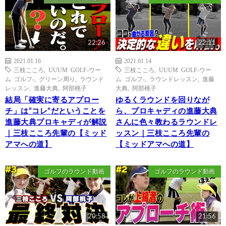
22:26
22:11
2021.01.16
2021.01.14
三枝こころ
,
UUUM GOLF-ウー
三枝こころ
,
UUUM GOLF-ウー
ム ゴルフ-
,
グリーン周り
,
ラウンド
ム ゴルフ-
,
ラウンドレッスン
,
進藤
レッスン
,
進藤大典
,
阿部桃子
大典
,
阿部桃子
結局「確実に寄るアプロー
ゆるくラウンドを回りなが
チ」は”コレ”だということを
ら、プロキャディの進藤大典
進藤大典プロキャディが解説
さんに色々教わるラウンドレ
｜三枝こころ先輩の【ミッド
ッスン｜三枝こころ先輩の
アマへの道】
【ミッドアマへの道】
ゴルフのラウンド動画
ゴルフのラウンド動画
20:58
21:56