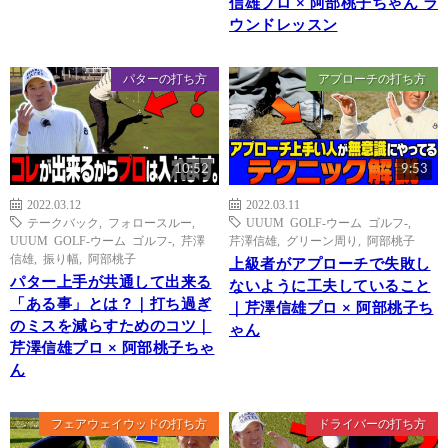
信雄プロ × 阿部桃子ちゃん ラ
ウンドレッスン
パターの打ち方
アプローチの打ち方
10:52
9:53
2022.03.12
2022.03.11
テークバック
,
フォロースルー
,
UUUM GOLF-ウーム ゴルフ-
,
UUUM GOLF-ウーム ゴルフ-
,
芹澤
芹澤信雄
,
グリーン周り
,
阿部桃子
信雄
,
振り幅
,
阿部桃子
上級者がアプローチで失敗し
パター上手が共通して出来る
ないように工夫していること
「ある事」とは？｜打ち過ぎ
｜芹澤信雄プロ × 阿部桃子ち
のミスを減らすためのコツ｜
ゃん
芹澤信雄プロ × 阿部桃子ちゃ
ん
フェアウェイウッドの打ち方
ドライバーの打ち方