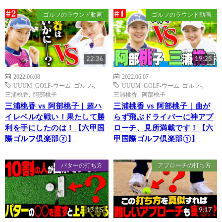
ゴルフのラウンド動画
ゴルフのラウンド動画
22:36
19:25
2022.06.08
2022.06.07
UUUM GOLF-ウーム ゴルフ-
,
UUUM GOLF-ウーム ゴルフ-
,
三浦桃香
,
阿部桃子
三浦桃香
,
阿部桃子
三浦桃香 vs 阿部桃子｜超ハ
三浦桃香 vs 阿部桃子｜曲が
イレベルな戦い！果たして勝
らず飛ぶドライバーに神アプ
利を手にしたのは！【六甲国
ローチ、見所満載です！【六
際ゴルフ倶楽部②】
甲国際ゴルフ倶楽部①】
パターの打ち方
アプローチの打ち方
13:15
9:17