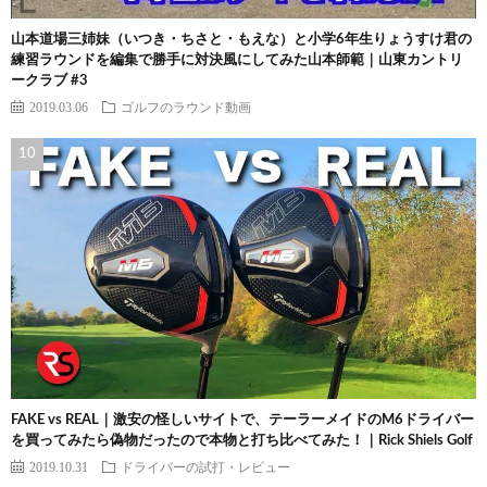
山本道場三姉妹（いつき・ちさと・もえな）と小学6年生りょうすけ君の
練習ラウンドを編集で勝手に対決風にしてみた山本師範｜山東カントリ
ークラブ #3
2019.03.06
ゴルフのラウンド動画
FAKE vs REAL｜激安の怪しいサイトで、テーラーメイドのM6ドライバー
を買ってみたら偽物だったので本物と打ち比べてみた！｜Rick Shiels Golf
2019.10.31
ドライバーの試打・レビュー