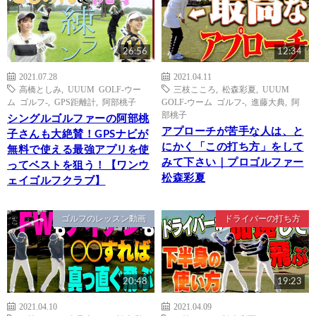
26:56
12:34
2021.07.28
2021.04.11
高橋としみ
,
UUUM GOLF-ウー
三枝こころ
,
松森彩夏
,
UUUM
ム ゴルフ-
,
GPS距離計
,
阿部桃子
GOLF-ウーム ゴルフ-
,
進藤大典
,
阿
部桃子
シングルゴルファーの阿部桃
アプローチが苦手な人は、と
子さんも大絶賛！GPSナビが
にかく「この打ち方」をして
無料で使える最強アプリを使
みて下さい｜プロゴルファー
ってベストを狙う！【ワンウ
松森彩夏
ェイゴルフクラブ】
ゴルフのレッスン動画
ドライバーの打ち方
20:48
19:23
2021.04.10
2021.04.09