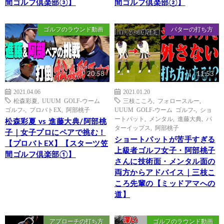
間ゴルフ倶楽部③】
間ゴルフ倶楽部②】
ゴルフのラウンド動画
パターの打ち方
20:58
11:53
2021.04.06
2021.01.20
松森彩夏
,
UUUM GOLF-ウーム
三枝こころ
,
フォロースルー
,
ゴルフ-
,
プロバトEX
,
阿部桃子
UUUM GOLF-ウーム ゴルフ-
,
ショ
ートパット
,
メンタル
,
進藤大典
,
パ
松森彩夏 vs 進藤大典/阿部桃
ターイップス
,
阿部桃子
子｜女子プロにペアで挑む！
ショートパットが苦手すぎる
【プロバトEX】【スターツ笠
上級者ゴルフ女子・阿部桃子
間ゴルフ倶楽部①】
さんに技術面・メンタル面の
両方からアドバイス｜三枝こ
ころ先輩の【ミッドアマへの
道】
アプローチの打ち方
ゴルフのラウンド動画