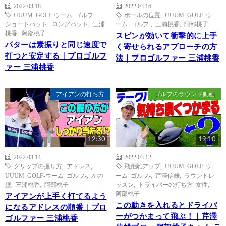
2022.03.18
2022.03.16
UUUM GOLF-ウーム ゴルフ-
,
ボールの位置
,
UUUM GOLF-ウ
ショートパット
,
ロングパット
,
三浦
ーム ゴルフ-
,
三浦桃香
,
阿部桃子
桃香
,
阿部桃子
スピンが効いて衝撃的に上手
パターは素振りと同じ速度で
く寄せられるアプローチの方
打つと安定する｜プロゴルフ
法｜プロゴルファー 三浦桃香
ァー 三浦桃香
アイアンの打ち方
ゴルフのラウンド動画
12:30
19:10
2022.03.14
2022.03.12
グリップの握り方
,
アドレス
,
飛距離アップ
,
UUUM GOLF-ウ
UUUM GOLF-ウーム ゴルフ-
,
左の
ーム ゴルフ-
,
芹澤信雄
,
ラウンドレ
壁
,
三浦桃香
,
阿部桃子
ッスン
,
ドライバーの打ち方 女性
,
阿部桃子
アイアンが上手く打てるよう
この動きを入れるとドライバ
になるアドレスの順番｜プロ
ーがつかまって飛ぶ！｜芹澤
ゴルファー 三浦桃香