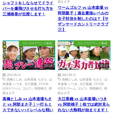
部まさ子
シャフトをしならせてドライ
ウームゴルフ vs 山本道場 vs
バーを爆飛びさせる打ち方を
阿部親子｜過去最強レベルの
三浦桃香が伝授します！
女子対決を制したのは？【サ
ザンヤードカントリークラブ
③】
ゴルフのラウンド動画
ゴルフのラウンド動画
22:38
30:29
2021.09.14
2021.09.13
高橋としみ
,
山本道場 ちさと
,
山
高橋としみ
,
山本道場 ちさと
,
山
本道場 いつき
,
大江香織
,
UUUM
本道場 いつき
,
大江香織
,
UUUM
GOLF-ウーム ゴルフ-
,
阿部桃子
,
阿
GOLF-ウーム ゴルフ-
,
阿部桃子
,
阿
部まさ子
部まさ子
高橋としみ vs 山本道場ちさ
大江香織 vs 山本道場いつき
と vs 阿部まさ子｜一打もミ
vs 阿部桃子｜他では絶対見ら
スできないハイレベルな戦い
れない大熱戦が始まります！