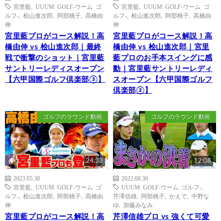
宮里藍
,
UUUM GOLF-ウーム ゴ
宮里藍
,
UUUM GOLF-ウーム ゴ
ルフ-
,
桧山進次郎
,
阿部桃子
,
高橋由
ルフ-
,
桧山進次郎
,
阿部桃子
,
高橋由
伸
伸
宮里藍プロがコース解説！高
宮里藍プロがコース解説！高
橋由伸 vs 桧山進次郎｜最終
橋由伸 vs 桧山進次郎｜宮里
戦で衝撃のショット｜宮里藍
藍プロのお手本スイングに感
サントリーレディスオープン
動｜宮里藍サントリーレディ
【六甲国際ゴルフ倶楽部③】
スオープン【六甲国際ゴルフ
倶楽部②】
ゴルフのラウンド動画
ゴルフのラウンド動画
24:33
12:08
2023.05.30
2022.08.30
宮里藍
,
UUUM GOLF-ウーム ゴ
UUUM GOLF-ウーム ゴルフ-
,
ルフ-
,
桧山進次郎
,
阿部桃子
,
高橋由
芹澤信雄
,
阿部桃子
,
かえで
,
中野な
伸
ゆ
,
加藤みなみ
宮里藍プロがコース解説！高
芹澤信雄プロ vs 強くて可愛