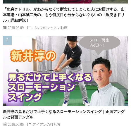
「魚突きドリル」がわからなくて断念してしまった人にお届けする、山
本道場・山本誠二氏の、もう何度目か分からないぐらいの「魚突きドリ
ル」詳細解説！
2018.02.09
ゴルフのレッスン動画
新井淳の見るだけで上手くなるスローモーションスイング｜正面アング
ルと背面アングル
2016.06.06
アイアンの打ち方