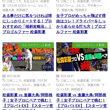
三枝こころ
,
左足上がり
,
松森彩
三枝こころ
,
松森彩夏
,
UUUM
夏
,
UUUM GOLF-ウーム ゴルフ-
,
GOLF-ウーム ゴルフ-
,
下半身リー
進藤大典
,
阿部桃子
ド
,
進藤大典
,
阿部桃子
ある事だけに気をつければ球
女子プロがめっちゃ飛ばす理
にしっかりミートする！プロ
由はコレ！ドライバーをしっ
おすすめの「傾斜攻略法」｜
かり走らせる打ち方｜プロゴ
プロゴルファー 松森彩夏
ルファー 松森彩夏
ゴルフのラウンド動画
ゴルフのラウンド動画
22:39
16:43
2021.04.08
2021.04.07
三枝こころ
,
松森彩夏
,
UUUM
三枝こころ
,
松森彩夏
,
UUUM
GOLF-ウーム ゴルフ-
,
進藤大典
,
プ
GOLF-ウーム ゴルフ-
,
進藤大典
,
プ
ロバトEX
,
阿部桃子
ロバトEX
,
阿部桃子
松森彩夏 vs 進藤大典/阿部桃
松森彩夏 vs 進藤大典/阿部桃
子｜女子プロにペアで挑む！
子｜女子プロにペアで挑む！
【プロバトEX】【スターツ笠
【プロバトEX】【スターツ笠