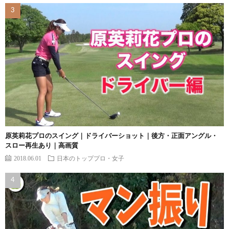
原英莉花プロのスイング｜ドライバーショット｜後方・正面アングル・
スロー再生あり｜高画質
2018.06.01
日本のトッププロ・女子