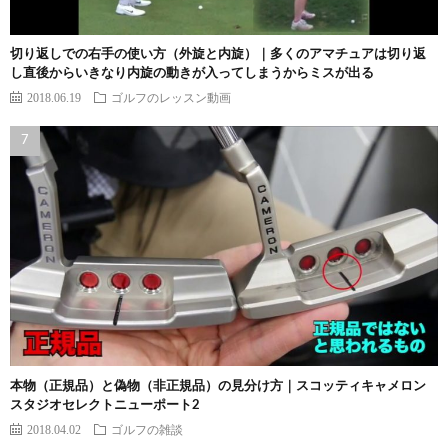
切り返しでの右手の使い方（外旋と内旋）｜多くのアマチュアは切り返
し直後からいきなり内旋の動きが入ってしまうからミスが出る
2018.06.19
ゴルフのレッスン動画
本物（正規品）と偽物（非正規品）の見分け方｜スコッティキャメロン
スタジオセレクトニューポート2
2018.04.02
ゴルフの雑談