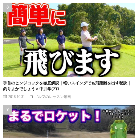
手首のヒンジコックを徹底解説｜軽いスイングでも飛距離を出す秘訣｜
釣りよかでしょう × 中井学プロ
2018.10.31
ゴルフのレッスン動画