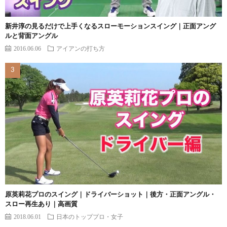
新井淳の見るだけで上手くなるスローモーションスイング｜正面アング
ルと背面アングル
2016.06.06
アイアンの打ち方
原英莉花プロのスイング｜ドライバーショット｜後方・正面アングル・
スロー再生あり｜高画質
2018.06.01
日本のトッププロ・女子