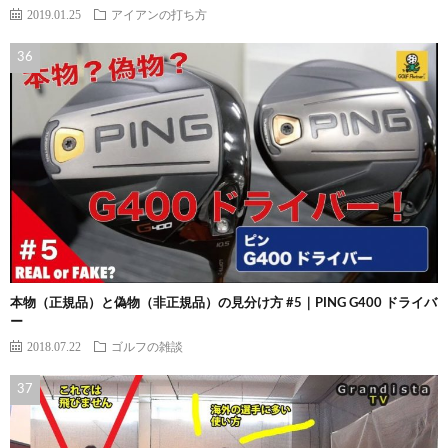
2019.01.25
アイアンの打ち方
本物（正規品）と偽物（非正規品）の見分け方 #5｜PING G400 ドライバ
ー
2018.07.22
ゴルフの雑談