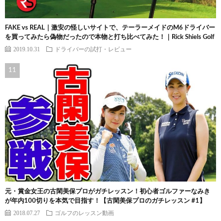
FAKE vs REAL｜激安の怪しいサイトで、テーラーメイドのM6ドライバー
を買ってみたら偽物だったので本物と打ち比べてみた！｜Rick Shiels Golf
2019.10.31
ドライバーの試打・レビュー
元・賞金女王の古閑美保プロがガチレッスン！初心者ゴルファーなみき
が年内100切りを本気で目指す！【古閑美保プロのガチレッスン #1】
2018.07.27
ゴルフのレッスン動画