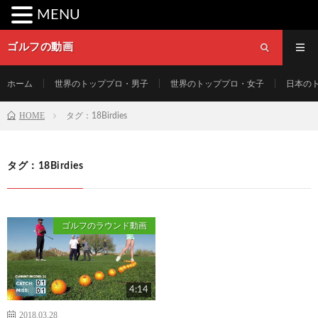
MENU
ゴルフの動画
ホーム
世界のトッププロ・男子
世界のトッププロ・女子
日本の
HOME
タグ：18Birdies
タグ：18Birdies
ゴルフのラウンド動画
4:14
2018.03.28