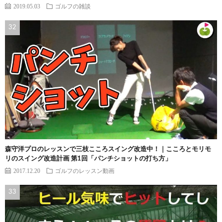
2019.05.03
ゴルフの雑談
森守洋プロのレッスンで三枝こころスイング改造中！｜こころとモリモ
リのスイング改造計画 第1回「パンチショットの打ち方」
2017.12.20
ゴルフのレッスン動画