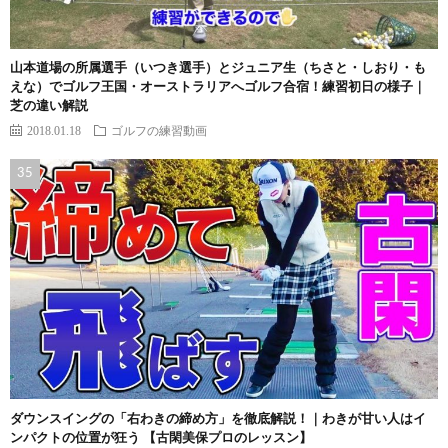
山本道場の所属選手（いつき選手）とジュニア生（ちさと・しおり・も
えな）でゴルフ王国・オーストラリアへゴルフ合宿！練習初日の様子｜
芝の違い解説
2018.01.18
ゴルフの練習動画
ダウンスイングの「右わきの締め方」を徹底解説！｜わきが甘い人はイ
ンパクトの位置が狂う 【古閑美保プロのレッスン】