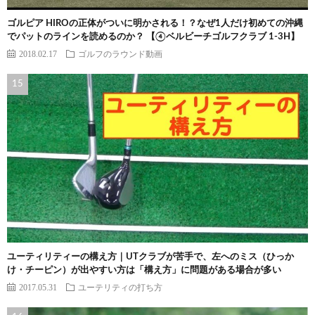
ゴルピア HIROの正体がついに明かされる！？なぜ1人だけ初めての沖縄
でパットのラインを読めるのか？ 【④ベルビーチゴルフクラブ 1-3H】
2018.02.17
ゴルフのラウンド動画
ユーティリティーの構え方｜UTクラブが苦手で、左へのミス（ひっか
け・チーピン）が出やすい方は「構え方」に問題がある場合が多い
2017.05.31
ユーテリティの打ち方