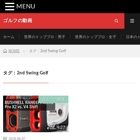
MENU
ゴルフの動画
ホーム
世界のトッププロ・男子
世界のトッププロ・女子
日本の
HOME
タグ：2nd Swing Golf
タグ：2nd Swing Golf
ゴルフの雑談
4:27
2018.06.07