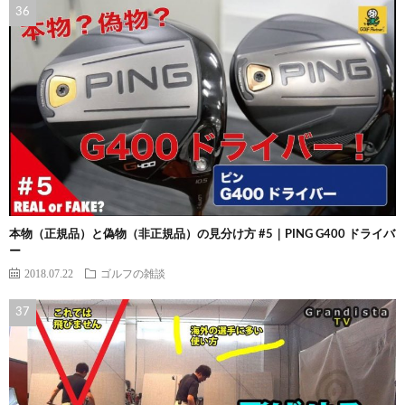
本物（正規品）と偽物（非正規品）の見分け方 #5｜PING G400 ドライバ
ー
2018.07.22
ゴルフの雑談