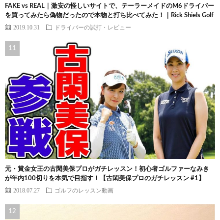
FAKE vs REAL｜激安の怪しいサイトで、テーラーメイドのM6ドライバー
を買ってみたら偽物だったので本物と打ち比べてみた！｜Rick Shiels Golf
2019.10.31
ドライバーの試打・レビュー
元・賞金女王の古閑美保プロがガチレッスン！初心者ゴルファーなみき
が年内100切りを本気で目指す！【古閑美保プロのガチレッスン #1】
2018.07.27
ゴルフのレッスン動画