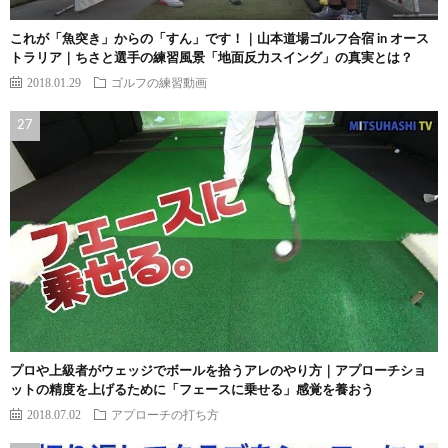
これが「魚突き」からの「すん」です！｜山本道場ゴルフ合宿 in オース
トラリア｜ちさと選手の練習風景「地面反力スイング」の真実とは？
2018.01.29
ゴルフの練習動画
プロや上級者がウェッジでボールを拾うアレのやり方｜アプローチショ
ットの精度を上げるために「フェースに乗せる」感覚を養おう
2018.07.02
アプローチの打ち方