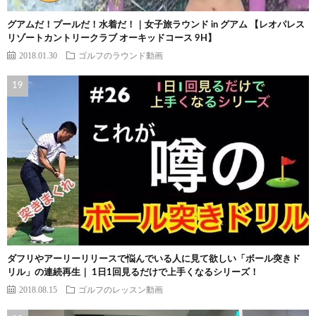
グアムだ！プールだ！水着だ！｜女子旅ラウンド in グアム 【レオパレス
リゾートカントリークラブ オーキッドコース 9H】
2018.01.30
ゴルフのラウンド動画
ダフリやアーリーリリースで悩んでいる人に見て欲しい「ボール突きド
リル」の連続再生｜ 1日1回見るだけで上手くなるシリーズ！
2018.08.15
ゴルフのレッスン動画