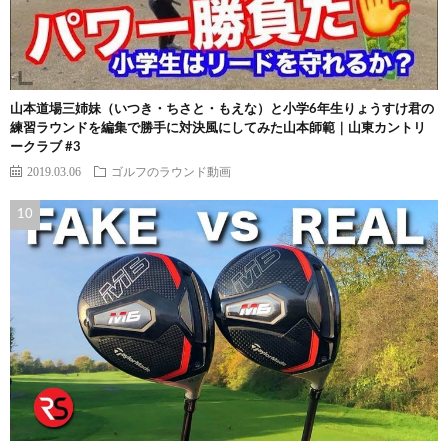
山本道場三姉妹（いつき・ちさと・もえな）と小学6年生りょうすけ君の
練習ラウンドを編集で勝手に対決風にしてみた山本師範｜山東カントリ
ークラブ #3
2019.03.06
ゴルフのラウンド動画