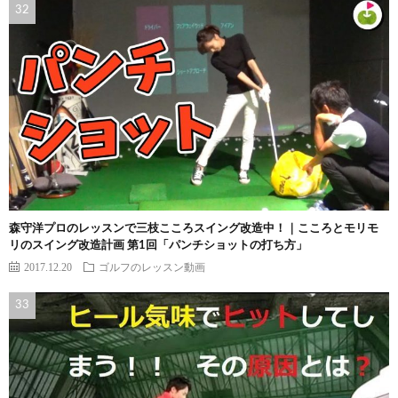
森守洋プロのレッスンで三枝こころスイング改造中！｜こころとモリモ
リのスイング改造計画 第1回「パンチショットの打ち方」
2017.12.20
ゴルフのレッスン動画