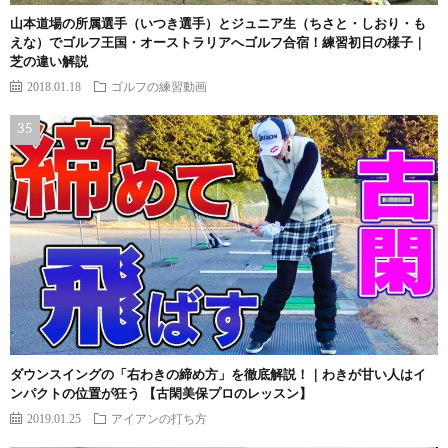
山本道場の所属選手（いつき選手）とジュニア生（ちさと・しおり・も
えな）でゴルフ王国・オーストラリアへゴルフ合宿！練習初日の様子｜
芝の違い解説
2018.01.18
ゴルフの練習動画
ダウンスイングの「右わきの締め方」を徹底解説！｜わきが甘い人はイ
ンパクトの位置が狂う 【古閑美保プロのレッスン】
2019.01.25
アイアンの打ち方