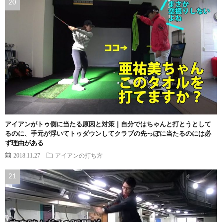
アイアンがトゥ側に当たる原因と対策｜自分ではちゃんと打とうとして
るのに、手元が浮いてトゥダウンしてクラブの先っぽに当たるのには必
ず理由がある
2018.11.27
アイアンの打ち方