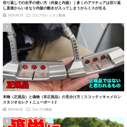
切り返しでの右手の使い方（外旋と内旋）｜多くのアマチュアは切り返
し直後からいきなり内旋の動きが入ってしまうからミスが出る
2018.06.19
ゴルフのレッスン動画
本物（正規品）と偽物（非正規品）の見分け方｜スコッティキャメロン
スタジオセレクトニューポート2
2018.04.02
ゴルフの雑談