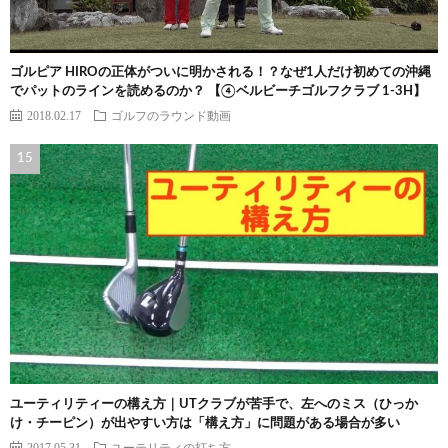
ゴルピア HIROの正体がついに明かされる！？なぜ1人だけ初めての沖縄
でパットのラインを読めるのか？ 【④ベルビーチゴルフクラブ 1-3H】
2018.02.17
ゴルフのラウンド動画
ユーティリティーの構え方｜UTクラブが苦手で、左へのミス（ひっか
け・チーピン）が出やすい方は「構え方」に問題がある場合が多い
2017.05.31
ユーテリティの打ち方