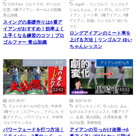
GOLFavo ゴルファボ
,
ボールの
ringolf - リンゴルフ
,
リンゴルフ
位置
,
6番アイアン
,
ボールとの距離
,
じゅんちゃん
,
すくい打ち
,
ロングア
青山加織
イアン
,
ミート率
,
5番アイアン
,
6番
アイアン
,
目線
,
リンゴルフ ゆいち
スイングの基礎作りは6番ア
ゃん
イアンがおすすめ！効率よく
ロングアイアンのミート率を
上手くなる練習のコツ｜プロ
上げる方法｜リンゴルフ ゆい
ゴルファー 青山加織
ちゃんレッスン
ゴルフのレッスン動画
アイアンの打ち方
12:42
10:55
2021.06.07
2020.10.10
フェードボールの打ち方
,
中井学
,
ダウンスイング
,
引っかけ
,
みん
3番ウッド（スプーン）
,
アドレス
,
6
なのゴルフダイジェスト
,
6番アイア
番アイアン
,
パワーフェード
,
中井学
ン
,
右肩
,
肩の回転
,
小澤美奈瀬
,
手
ゴルフチャンネル
元の位置
,
里崎智也
パワーフェードを打つ方法｜
アイアンの引っかけ改善→6