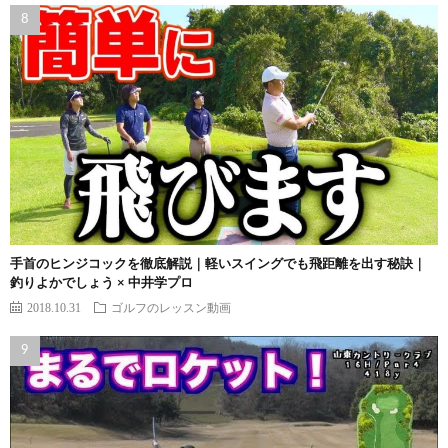
手首のヒンジコックを徹底解説｜軽いスイングでも飛距離を出す秘訣｜
釣りよかでしょう × 中井学プロ
2018.10.31
ゴルフのレッスン動画