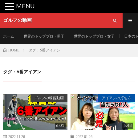
MENU
ゴルフの動画
ホーム
世界のトッププロ・男子
世界のトッププロ・女子
日本の
HOME
タグ：6番アイアン
タグ：6番アイアン
ゴルフの練習動画
アイアンの打ち方
6:01
5:48
2022.11.26
2022.01.26