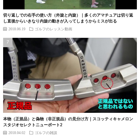
切り返しでの右手の使い方（外旋と内旋）｜多くのアマチュアは切り返
し直後からいきなり内旋の動きが入ってしまうからミスが出る
2018.06.19
ゴルフのレッスン動画
本物（正規品）と偽物（非正規品）の見分け方｜スコッティキャメロン
スタジオセレクトニューポート2
2018.04.02
ゴルフの雑談