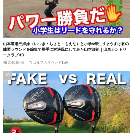
山本道場三姉妹（いつき・ちさと・もえな）と小学6年生りょうすけ君の
練習ラウンドを編集で勝手に対決風にしてみた山本師範｜山東カントリ
ークラブ #3
2019.03.06
ゴルフのラウンド動画