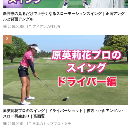
新井淳の見るだけで上手くなるスローモーションスイング｜正面アング
ルと背面アングル
2016.06.06
アイアンの打ち方
原英莉花プロのスイング｜ドライバーショット｜後方・正面アングル・
スロー再生あり｜高画質
2018.06.01
日本のトッププロ・女子