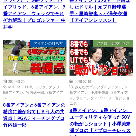
ドライバー、3番ウッド、ハ
番アイアンで196ヤード飛ば
イブリッド、6番アイアン、9
したドリル｜元プロ野球選
番アイアン、ウェッジでそれ
手・里崎智也 × 小澤美奈瀬
ぞれ解説｜プロゴルファー 中
【アイアンレッスン】
井学
アイアンの打ち方
アプローチの打ち方
4:40
12:05
2020.08.25
2020.07.19
MIURA CLUB
,
フック
,
ダフリ
,
みんなのゴルフダイジェスト
,
6
6番アイアン
,
竹内雄一郎
,
8番アイア
番アイアン
,
小澤美奈瀬
,
8番アイア
ン
ン
,
ランニングアプローチ
,
岩井ジョ
ニ男
8番アイアンと6番アイアンの
8番アイアン、6番アイアン、
精度に差が出てしまう人の共
ユーティリティを使った50Y
通点｜PGAティーチングプロ
の転がしショット｜小澤美奈
竹内雄一郎
瀬プロの【アプローチレッス