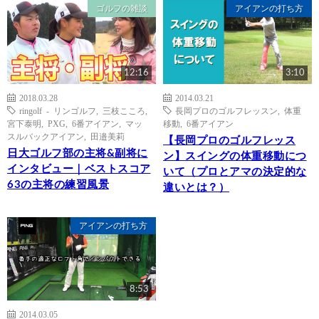
ゴルフの雑談
アイアンの打ち方
12:16
3:10
2018.03.28
2014.03.21
ringolf - リンゴルフ
,
三枝こころ
,
長岡プロのゴルフレッスン
,
体重
宮下泰明
,
PXG
,
6番アイアン
,
マッ
移動
,
6番アイアン
スルバックアイアン
,
田邉美莉
【長岡プロのゴルフレッス
日大ゴルフ部の主将&副将に
ン】スイングの体重移動につ
インタビュー｜ベストスコア
いて（プロとアマの決定的な
63の主将の練習風景
違いとは？）
アイアンの打ち方
8:53
2014.03.05