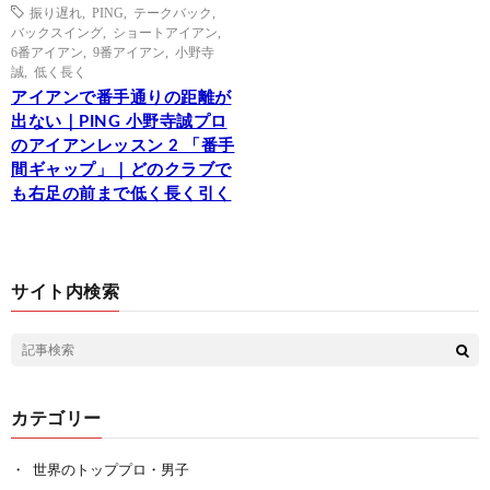
振り遅れ
,
PING
,
テークバック
,
バックスイング
,
ショートアイアン
,
6番アイアン
,
9番アイアン
,
小野寺
誠
,
低く長く
アイアンで番手通りの距離が
出ない｜PING 小野寺誠プロ
のアイアンレッスン 2 「番手
間ギャップ」｜どのクラブで
も右足の前まで低く長く引く
サイト内検索
カテゴリー
世界のトッププロ・男子