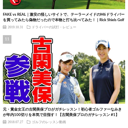
FAKE vs REAL｜激安の怪しいサイトで、テーラーメイドのM6ドライバー
を買ってみたら偽物だったので本物と打ち比べてみた！｜Rick Shiels Golf
2019.10.31
ドライバーの試打・レビュー
元・賞金女王の古閑美保プロがガチレッスン！初心者ゴルファーなみき
が年内100切りを本気で目指す！【古閑美保プロのガチレッスン #1】
2018.07.27
ゴルフのレッスン動画