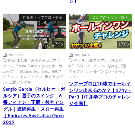
ン】
世界のトッププロ・男子
ゴルフのラウンド動画
7:56
17:03
2019.12.26
2018.04.07
PGA TOUR（米国男子ゴルフツ
中井学
,
6番アイアン
,
UUUM
アー）
,
Sergio Garcia（セルヒオ・ガ
GOLF-ウーム ゴルフ-
,
なみき
,
7番
ルシア）
,
Michael John Field
,
6番ア
アイアン
,
ホールインワン・チャレ
イアン
,
ミドルアイアン
,
後方アング
ンジ
ル
,
正面アングル
ツアープロは20球でホールイ
Sergio Garcia（セルヒオ・ガ
ンワン出来るのか？｜174y・
ルシア）選手のスイング｜6
Par3【中井学プロのチャレン
番アイアン｜正面・後方アン
ジ企画】
グル｜連続再生・スロー再生
｜Emirates Australian Open
2019