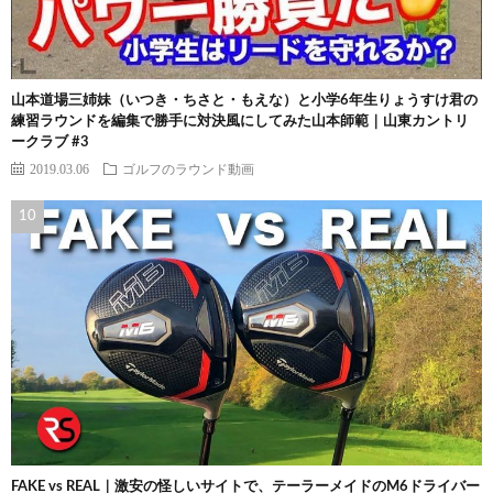
山本道場三姉妹（いつき・ちさと・もえな）と小学6年生りょうすけ君の
練習ラウンドを編集で勝手に対決風にしてみた山本師範｜山東カントリ
ークラブ #3
2019.03.06
ゴルフのラウンド動画
FAKE vs REAL｜激安の怪しいサイトで、テーラーメイドのM6ドライバー