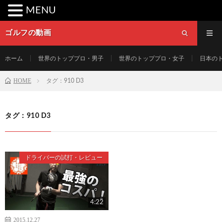
MENU
ゴルフの動画
ホーム
世界のトッププロ・男子
世界のトッププロ・女子
日本の
HOME
タグ：910 D3
タグ：910 D3
ドライバーの試打・レビュー
4:22
2015.12.27