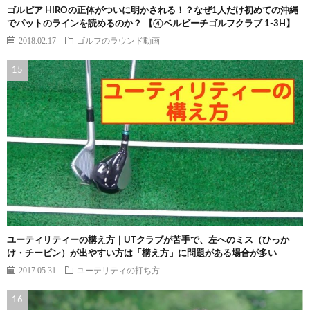
ゴルピア HIROの正体がついに明かされる！？なぜ1人だけ初めての沖縄
でパットのラインを読めるのか？ 【④ベルビーチゴルフクラブ 1-3H】
2018.02.17
ゴルフのラウンド動画
ユーティリティーの構え方｜UTクラブが苦手で、左へのミス（ひっか
け・チーピン）が出やすい方は「構え方」に問題がある場合が多い
2017.05.31
ユーテリティの打ち方