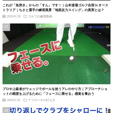
これが「魚突き」からの「すん」です！｜山本道場ゴルフ合宿 in オース
トラリア｜ちさと選手の練習風景「地面反力スイング」の真実とは？
2018.01.29
ゴルフの練習動画
プロや上級者がウェッジでボールを拾うアレのやり方｜アプローチショ
ットの精度を上げるために「フェースに乗せる」感覚を養おう
2018.07.02
アプローチの打ち方