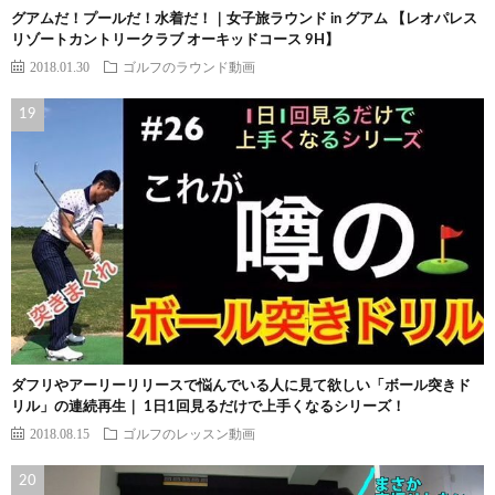
グアムだ！プールだ！水着だ！｜女子旅ラウンド in グアム 【レオパレス
リゾートカントリークラブ オーキッドコース 9H】
2018.01.30
ゴルフのラウンド動画
ダフリやアーリーリリースで悩んでいる人に見て欲しい「ボール突きド
リル」の連続再生｜ 1日1回見るだけで上手くなるシリーズ！
2018.08.15
ゴルフのレッスン動画