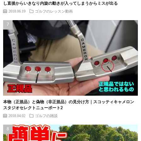
し直後からいきなり内旋の動きが入ってしまうからミスが出る
2018.06.19
ゴルフのレッスン動画
本物（正規品）と偽物（非正規品）の見分け方｜スコッティキャメロン
スタジオセレクトニューポート2
2018.04.02
ゴルフの雑談