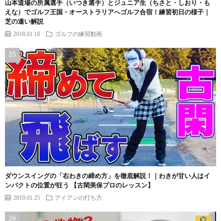
山本道場の所属選手（いつき選手）とジュニア生（ちさと・しおり・も
えな）でゴルフ王国・オーストラリアへゴルフ合宿！練習初日の様子｜
芝の違い解説
2018.01.18
ゴルフの練習動画
ダウンスイングの「右わきの締め方」を徹底解説！｜わきが甘い人はイ
ンパクトの位置が狂う 【古閑美保プロのレッスン】
2019.01.25
アイアンの打ち方