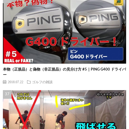
本物（正規品）と偽物（非正規品）の見分け方 #5｜PING G400 ドライバ
ー
2018.07.22
ゴルフの雑談