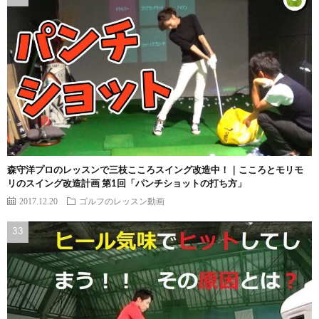
森守洋プロのレッスンで三枝こころスイング改造中！｜こころとモリモ
リのスイング改造計画 第1回「パンチショットの打ち方」
2017.12.20
ゴルフのレッスン動画