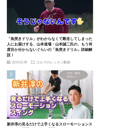
「魚突きドリル」がわからなくて断念してしまった
人にお届けする、山本道場・山本誠二氏の、もう何
度目か分からないぐらいの「魚突きドリル」詳細解
説！
2018.02.09
ゴルフのレッスン動画
新井淳の見るだけで上手くなるスローモーションス