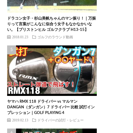
ドラコン女子・杉山美帆ちゃんのマン振り！｜万振
りって言葉がこんなに似合う女子もなかなかいな
い。【ブリストンヒル ゴルフクラブ H13-15】
2018.01.23
ゴルフのラウンド動画
ヤマハ RMX 118 ドライバー vs マルマン
DANGAN（ダンガン）7 ドライバー 比較 試打イン
プレッション｜GOLF PLAYING 4
2019.02.13
ドライバーの試打・レビュー