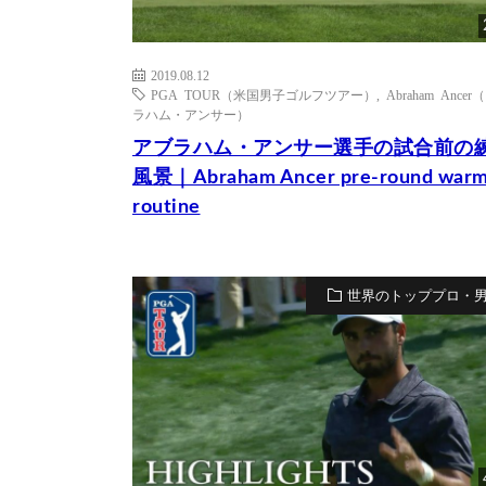
2019.08.12
PGA TOUR（米国男子ゴルフツアー）
,
Abraham Ance
ラハム・アンサー）
アブラハム・アンサー選手の試合前の
風景｜Abraham Ancer pre-round warm
routine
世界のトッププロ・