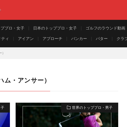
ト
ッププロ・女子
日本のトッププロ・女子
ゴルフのラウンド動画
リティ
アイアン
アプローチ
バンカー
パター
クラ
サー）
ブラハム・アンサー）
男子
世界のトッププロ・男子