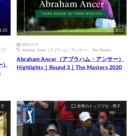
1:05
3:13
2020.11.15
r（ア
Abraham Ancer（アブラハム・アンサー）
,
The Masters
Abraham Ancer（アブラハム・アンサー）
ー）
Highlights｜Round 3｜The Masters 2020
–
男子
世界のトッププロ・男子