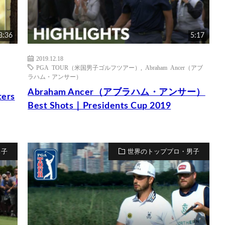
3:36
5:17
2019.12.18
PGA TOUR（米国男子ゴルフツアー）
,
Abraham Ancer（アブ
ラハム・アンサー）
Abraham Ancer（アブラハム・アンサー）
ers
Best Shots｜Presidents Cup 2019
男子
世界のトッププロ・男子