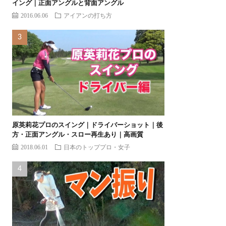
イング｜正面アングルと背面アングル
2016.06.06
アイアンの打ち方
原英莉花プロのスイング｜ドライバーショット｜後
方・正面アングル・スロー再生あり｜高画質
2018.06.01
日本のトッププロ・女子