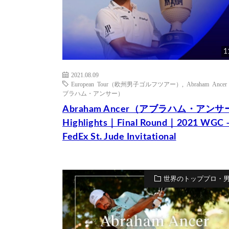
1
2021.08.09
European Tour（欧州男子ゴルフツアー）
,
Abraham Ance
ブラハム・アンサー）
Abraham Ancer（アブラハム・アンサ
Highlights｜Final Round｜2021 WGC 
FedEx St. Jude Invitational
世界のトッププロ・