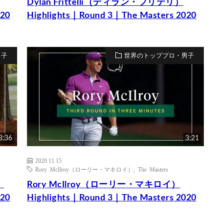
Dylan Frittelli（ディラン・フリテリ）
020
Highlights｜Round 3｜The Masters 2020
男子
世界のトッププロ・男子
3:36
3:21
2020.11.15
Rory McIlroy（ローリー・マキロイ）
,
The Masters
）
Rory McIlroy（ローリー・マキロイ）
020
Highlights｜Round 3｜The Masters 2020