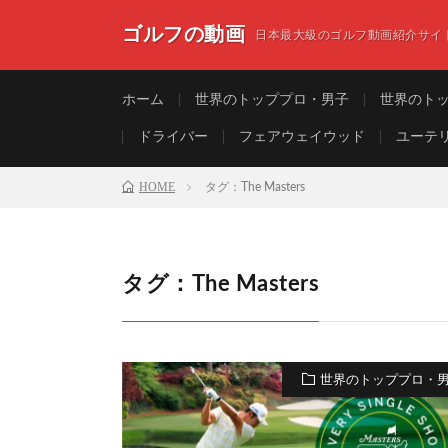
ゴルフの動画
日本最大級のゴルフ動画紹介サイ
ホーム
世界のトッププロ・男子
世界のト
ドライバー
フェアウェイウッド
ユーテ
HOME
タグ：The Masters
タグ：The Masters
世界のトッププロ・