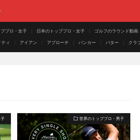
ト
ッププロ・女子
日本のトッププロ・女子
ゴルフのラウンド動画
リティ
アイアン
アプローチ
バンカー
パター
クラ
男子
世界のトッププロ・男子