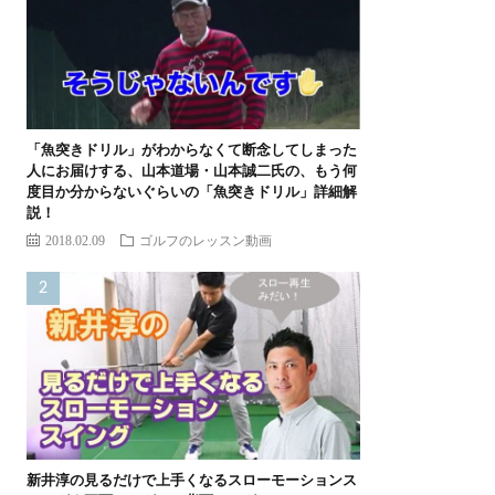
「魚突きドリル」がわからなくて断念してしまった
人にお届けする、山本道場・山本誠二氏の、もう何
度目か分からないぐらいの「魚突きドリル」詳細解
説！
2018.02.09
ゴルフのレッスン動画
新井淳の見るだけで上手くなるスローモーションス