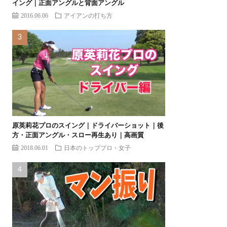
イング｜正面アングルと背面アングル
2016.06.06
アイアンの打ち方
原英莉花プロのスイング｜ドライバーショット｜後
方・正面アングル・スロー再生あり｜高画質
2018.06.01
日本のトッププロ・女子