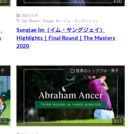
3:32
4:00
2020.11.16
The Masters
,
Sungjae Im（イム・サングジェイ）
）
Sungjae Im（イム・サングジェイ）
s
Highlights｜Final Round｜The Masters
2020
男子
世界のトッププロ・男子
6:35
3:13