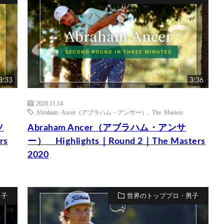
3:33
3:36
2020.11.14
Abraham Ancer（アブラハム・アンサー）
,
The Masters
ソ
Abraham Ancer（アブラハム・アンサ
rs
ー） Highlights｜Round 2｜The Masters
2020
男子
世界のトッププロ・男子