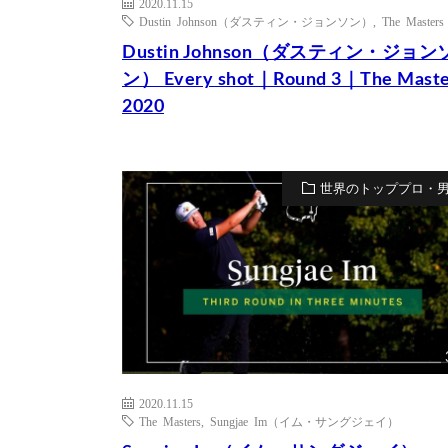
2020.11.15
Dustin Johnson（ダスティン・ジョンソン）
,
The Masters
Dustin Johnson（ダスティン・ジョン
ン） Every shot｜Round 3｜The Maste
2020
世界のトッププロ・
2020.11.15
The Masters
,
Sungjae Im（イム・サングジェイ）