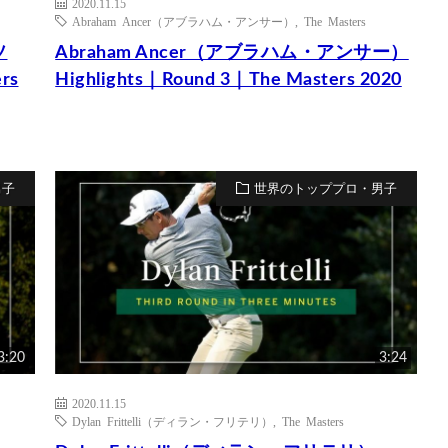
2020.11.15
Abraham Ancer（アブラハム・アンサー）
,
The Masters
ソ
Abraham Ancer（アブラハム・アンサー）
rs
Highlights｜Round 3｜The Masters 2020
男子
世界のトッププロ・男子
3:20
3:24
2020.11.15
Dylan Frittelli（ディラン・フリテリ）
,
The Masters