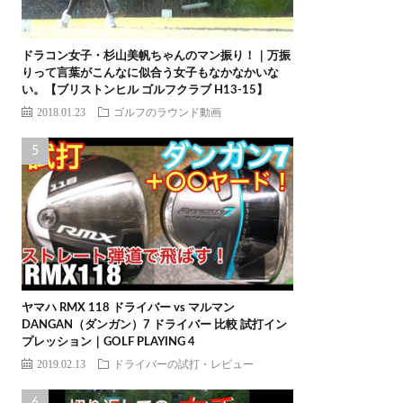
ドラコン女子・杉山美帆ちゃんのマン振り！｜万振
りって言葉がこんなに似合う女子もなかなかいな
い。【ブリストンヒル ゴルフクラブ H13-15】
2018.01.23
ゴルフのラウンド動画
ヤマハ RMX 118 ドライバー vs マルマン
DANGAN（ダンガン）7 ドライバー 比較 試打イン
プレッション｜GOLF PLAYING 4
2019.02.13
ドライバーの試打・レビュー