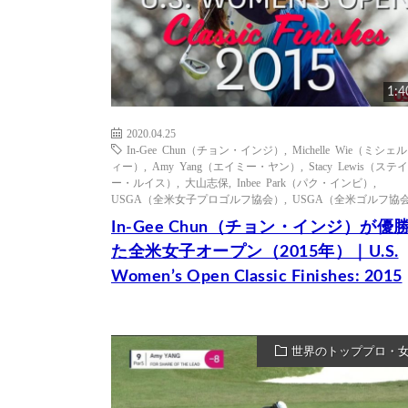
1:4
2020.04.25
In-Gee Chun（チョン・インジ）
,
Michelle Wie（ミシェ
ィー）
,
Amy Yang（エイミー・ヤン）
,
Stacy Lewis（ステ
ー・ルイス）
,
大山志保
,
Inbee Park（パク・インビ）
,
USGA（全米女子プロゴルフ協会）
,
USGA（全米ゴルフ協
In-Gee Chun（チョン・インジ）が優
た全米女子オープン（2015年）｜U.S.
Women’s Open Classic Finishes: 2015
世界のトッププロ・