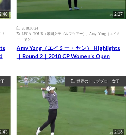
2:48
2:27
2018.08.24
エイミ
LPGA TOUR（米国女子ゴルフツアー）
,
Amy Yang（エイミ
ー・ヤン）
ts
Amy Yang（エイミー・ヤン） Highlights
d
｜Round 2｜2018 CP Women’s Open
女子
世界のトッププロ・女子
2:43
2:16