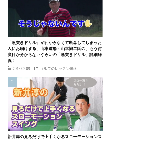
「魚突きドリル」がわからなくて断念してしまった
人にお届けする、山本道場・山本誠二氏の、もう何
度目か分からないぐらいの「魚突きドリル」詳細解
説！
2018.02.09
ゴルフのレッスン動画
新井淳の見るだけで上手くなるスローモーションス