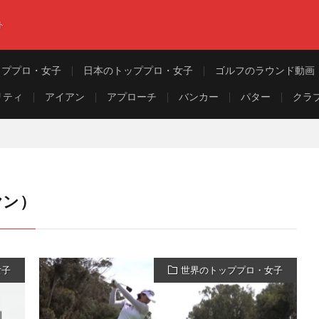
ト
ッププロ・女子
日本のトッププロ・女子
ゴルフのラウンド動画
リティ
アイアン
アプローチ
バンカー
パター
クラ
ヤン）
女子
世界のトッププロ・女子