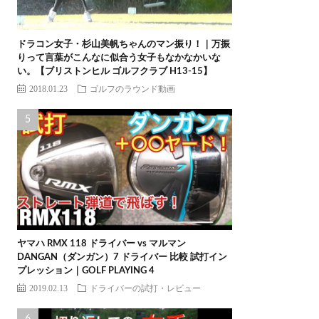
ドラコン女子・杉山美帆ちゃんのマン振り！｜万振
りって言葉がこんなに似合う女子もなかなかいな
い。【ブリストンヒル ゴルフクラブ H13-15】
2018.01.23
ゴルフのラウンド動画
ヤマハ RMX 118 ドライバー vs マルマン
DANGAN（ダンガン）7 ドライバー 比較 試打イン
プレッション｜GOLF PLAYING 4
2019.02.13
ドライバーの試打・レビュー