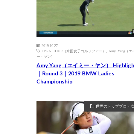
2019.10.27
LPGA TOUR（米国女子ゴルフツアー）
,
Amy Yang（
ー・ヤン）
Amy Yang（エイミー・ヤン） Highligh
｜Round 3｜2019 BMW Ladies
Championship
世界のトッププロ・