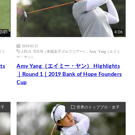
0:45
4:06
2019.03.21
エイミ
LPGA TOUR（米国女子ゴルフツアー）
,
Amy Yang（エイミ
ー・ヤン）
ts
Amy Yang（エイミー・ヤン） Highlights
｜Round 1｜2019 Bank of Hope Founders
Cup
女子
世界のトッププロ・女子