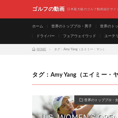
ゴルフの動画
日本最大級のゴルフ動画紹介サイ
ホーム
世界のトッププロ・男子
世界のト
ドライバー
フェアウェイウッド
ユーテ
HOME
タグ：Amy Yang（エイミー・ヤン）
タグ：Amy Yang（エイミー・
世界のトッププロ・