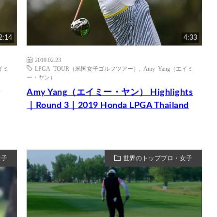
2:14
4:33
2019.02.23
エイミ
LPGA TOUR（米国女子ゴルフツアー）
,
Amy Yang（エイミ
ー・ヤン）
g
Amy Yang（エイミー・ヤン） Highlights
｜Round 3｜2019 Honda LPGA Thailand
女子
世界のトッププロ・女子