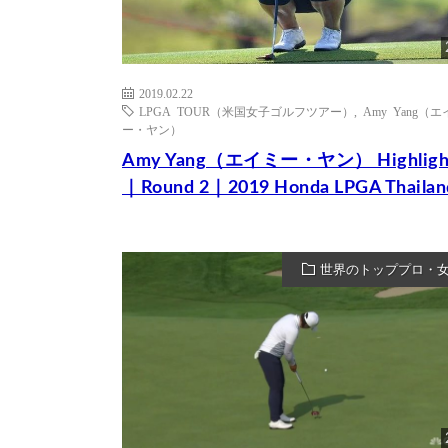
2019.02.22
LPGA TOUR（米国女子ゴルフツアー）
,
Amy Yang（
ー・ヤン）
Amy Yang（エイミー・ヤン） Highligh
｜Round 2｜2019 Honda LPGA Thailan
世界のトッププロ・