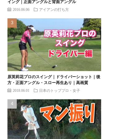
イング｜正面アングルと背面アングル
2016.06.06
アイアンの打ち方
原英莉花プロのスイング｜ドライバーショット｜後
方・正面アングル・スロー再生あり｜高画質
2018.06.01
日本のトッププロ・女子