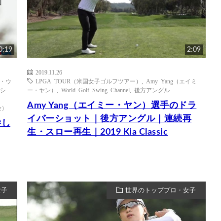
0:19
2:09
2019.11.26
ル・ウ
LPGA TOUR（米国女子ゴルフツアー）
,
Amy Yang（エイミ
イシ
ー・ヤン）
,
World Golf Swing Channel
,
後方アングル
Amy Yang（エイミー・ヤン）選手のドラ
会）
イバーショット｜後方アングル｜連続再
勝し
生・スロー再生｜2019 Kia Classic
女子
世界のトッププロ・女子