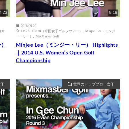
4:23
8:18
2016.09.20
（米
LPGA TOUR（米国女子ゴルフツアー）
,
Minjee Lee（ミンジ
ー・リー）
,
MixMaster Golf
ン）
Minjee Lee（ミンジー・リー） Highlights
｜2014 U.S. Women’s Open Golf
Championship
女子
世界のトッププロ・女子