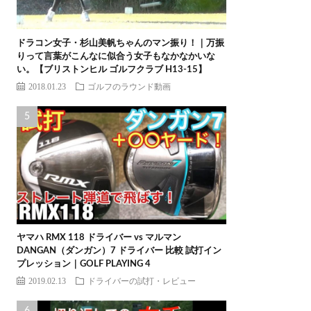
ドラコン女子・杉山美帆ちゃんのマン振り！｜万振
りって言葉がこんなに似合う女子もなかなかいな
い。【ブリストンヒル ゴルフクラブ H13-15】
2018.01.23
ゴルフのラウンド動画
ヤマハ RMX 118 ドライバー vs マルマン
DANGAN（ダンガン）7 ドライバー 比較 試打イン
プレッション｜GOLF PLAYING 4
2019.02.13
ドライバーの試打・レビュー