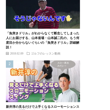
「魚突きドリル」がわからなくて断念してしまった
人にお届けする、山本道場・山本誠二氏の、もう何
度目か分からないぐらいの「魚突きドリル」詳細解
説！
2018.02.09
ゴルフのレッスン動画
新井淳の見るだけで上手くなるスローモーションス