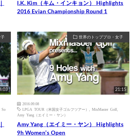
s｜
I.K. Kim（キム・インキョン） Highlights
2016 Evian Championship Round 1
女子
世界のトッププロ・女子
4:03
21:15
2016.09.08
,
So
LPGA TOUR（米国女子ゴルフツアー）
,
MixMaster Golf
,
Amy Yang（エイミー・ヤン）
s｜
Amy Yang（エイミー・ヤン） Highlights
9h Women’s Open