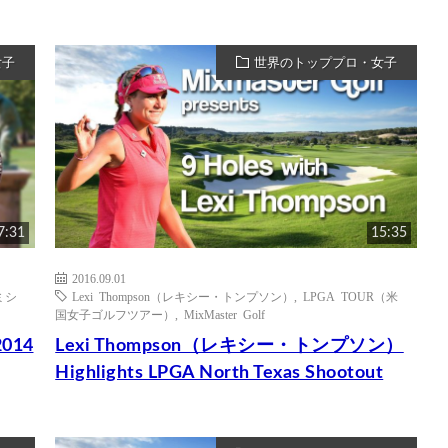
女子
世界のトッププロ・女子
7:31
15:35
2016.09.01
（ミシ
Lexi Thompson（レキシー・トンプソン）
,
LPGA TOUR（米
国女子ゴルフツアー）
,
MixMaster Golf
014
Lexi Thompson（レキシー・トンプソン）
Highlights LPGA North Texas Shootout