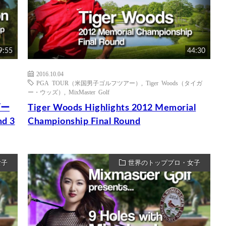
9:55
44:30
2016.10.04
PGA TOUR（米国男子ゴルフツアー）
,
Tiger Woods（タイガ
ー・ウッズ）
,
MixMaster Golf
ダー
Tiger Woods Highlights 2012 Memorial
d 3
Championship Final Round
女子
世界のトッププロ・女子