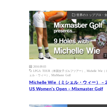
世界のトッププロ・
3
2016.09.03
LPGA TOUR（米国女子ゴルフツアー）
,
Michelle Wie
ェル・ウィー）
,
MixMaster Golf
Michelle Wie（ミシェル・ウィー） – 2
US Women’s Open – Mixmaster Golf