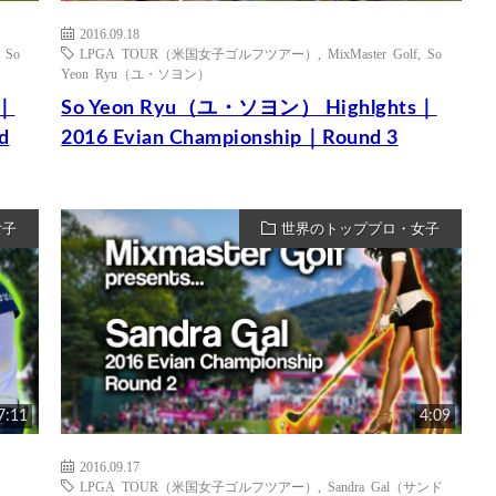
2016.09.18
,
So
LPGA TOUR（米国女子ゴルフツアー）
,
MixMaster Golf
,
So
Yeon Ryu（ユ・ソヨン）
s｜
So Yeon Ryu（ユ・ソヨン） Highlghts｜
d
2016 Evian Championship｜Round 3
女子
世界のトッププロ・女子
7:11
4:09
2016.09.17
LPGA TOUR（米国女子ゴルフツアー）
,
Sandra Gal（サンド