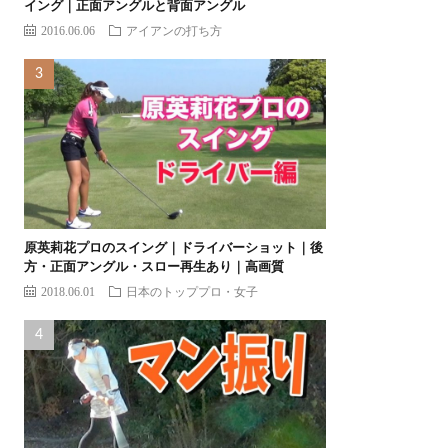
イング｜正面アングルと背面アングル
2016.06.06
アイアンの打ち方
原英莉花プロのスイング｜ドライバーショット｜後
方・正面アングル・スロー再生あり｜高画質
2018.06.01
日本のトッププロ・女子