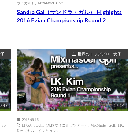
ラ・ガル）
,
MixMaster Golf
Sandra Gal（サンドラ・ガル） Highlghts
｜
2016 Evian Championship Round 2
女子
世界のトッププロ・女子
0:43
17:14
2016.09.16
,
So
LPGA TOUR（米国女子ゴルフツアー）
,
MixMaster Golf
,
I.K.
Kim（キム・インキョン）