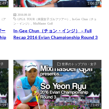
1:49
1:06:17
2016.09.18
rn（ア
LPGA TOUR（米国女子ゴルフツアー）
,
In-Gee Chun（チョ
ン・インジ）
,
MixMaster Golf
ガー
In-Gee Chun（チョン・インジ） – Full
hip
Recap 2016 Evian Championship Round 3
女子
世界のトッププロ・女子
7:59
23:45