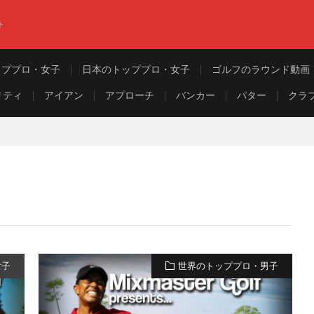
ト
ッププロ・女子
日本のトッププロ・女子
ゴルフのラウンド動画
リティ
アイアン
アプローチ
バンカー
パター
クラ
女子
世界のトッププロ・男子