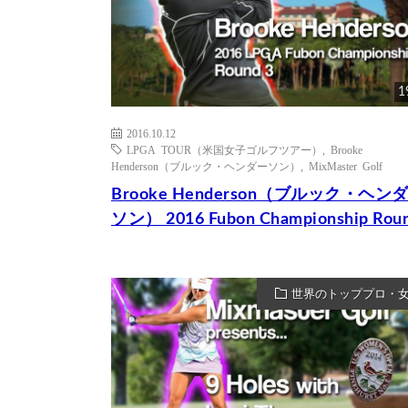
1
2016.10.12
LPGA TOUR（米国女子ゴルフツアー）
,
Brooke
Henderson（ブルック・ヘンダーソン）
,
MixMaster Golf
Brooke Henderson（ブルック・ヘン
ソン） 2016 Fubon Championship Roun
世界のトッププロ・