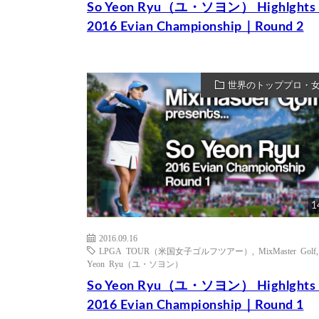
So Yeon Ryu（ユ・ソヨン） Highlght
2016 Evian Championship｜Round 2
世界のトッププロ・
1
2016.09.16
LPGA TOUR（米国女子ゴルフツアー）
,
MixMaster Golf
Yeon Ryu（ユ・ソヨン）
So Yeon Ryu（ユ・ソヨン） Highlght
2016 Evian Championship｜Round 1