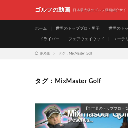
ゴルフの動画
日本最大級のゴルフ動画紹介サイ
ホーム
世界のトッププロ・男子
世界のト
ドライバー
フェアウェイウッド
ユーテ
HOME
タグ：MixMaster Golf
タグ：MixMaster Golf
世界のトッププロ・