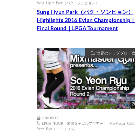
Sung Hyun Park（パク・ソンヒョン）
Sung Hyun Park（パク・ソンヒョン）
Highlights 2016 Evian Championship
Final Round｜LPGA Tournament
世界のトッププロ・
2
2016.09.17
LPGA TOUR（米国女子ゴルフツアー）
,
MixMaster Golf
Yeon Ryu（ユ・ソヨン）