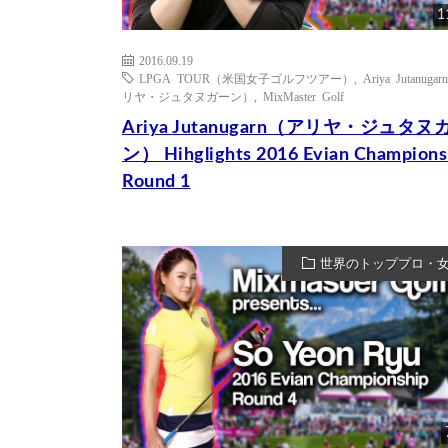
1
2016.09.19
LPGA TOUR（米国女子ゴルフツアー）
,
Ariya Jutanuga
リヤ・ジュタヌガーン）
,
MixMaster Golf
Ariya Jutanugarn（アリヤ・ジュタヌ
ン） Hihglights 2016 Evian Champions
Round 1
世界のトッププロ・