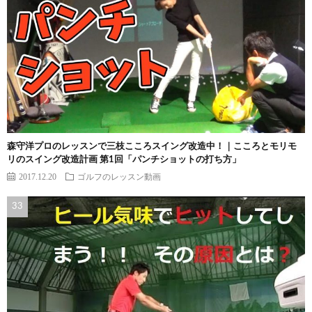
森守洋プロのレッスンで三枝こころスイング改造中！｜こころとモリモ
リのスイング改造計画 第1回「パンチショットの打ち方」
2017.12.20
ゴルフのレッスン動画