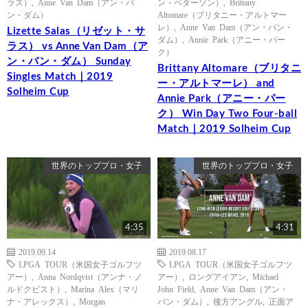
ラス）
,
Anne Van Dam（アン・バ
ン・ペターソン）
,
Brittany
ン・ダム）
Altomare（ブリタニー・アルトマー
レ）
,
Anne Van Dam（アン・バン・
Lizette Salas（リゼット・サ
ダム）
,
Annie Park（アニー・パー
ラス） vs Anne Van Dam（ア
ク）
ン・バン・ダム） Sunday
Brittany Altomare（ブリタニ
Singles Match｜2019
ー・アルトマーレ） and
Solheim Cup
Annie Park（アニー・パー
ク） Win Day Two Four-ball
Match｜2019 Solheim Cup
世界のトッププロ・女子
世界のトッププロ・女子
4:35
4:31
2019.09.14
2019.08.17
LPGA TOUR（米国女子ゴルフツ
LPGA TOUR（米国女子ゴルフツ
アー）
,
Anna Nordqvist（アンナ・ノ
アー）
,
ロングアイアン
,
Michael
ルドクビスト）
,
Marina Alex（マリ
John Field
,
Anne Van Dam（アン・
ナ・アレックス）
,
Morgan
バン・ダム）
,
後方アングル
,
正面ア