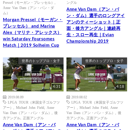
Pressel（モーガン・プレッセル）
,
ングル
Anne Van Dam（アン・バン・ダ
Anne Van Dam（アン・バ
ム）
ン・ダム）選手のロングアイ
Morgan Pressel（モーガン・
アンのティーショット｜正
プレッセル） and Marina
面・後方アングル｜連続再
Alex（マリナ・アレックス）
生・スロー再生｜Evian
win Saturday Foursomes
Championship 2019
Match｜2019 Solheim Cup
世界のトッププロ・女子
世界のトッププロ・女子
4:31
4:18
2019.08.09
2019.08.02
LPGA TOUR（米国女子ゴルフツ
LPGA TOUR（米国女子ゴルフツ
アー）
,
Michael John Field
,
Anne
アー）
,
Michael John Field
,
Anne
Van Dam（アン・バン・ダム）
,
後
Van Dam（アン・バン・ダム）
,
後
方アングル
,
正面アングル
方アングル
,
正面アングル
Anne Van Dam（アン・バ
Anne Van Dam（アン・バ