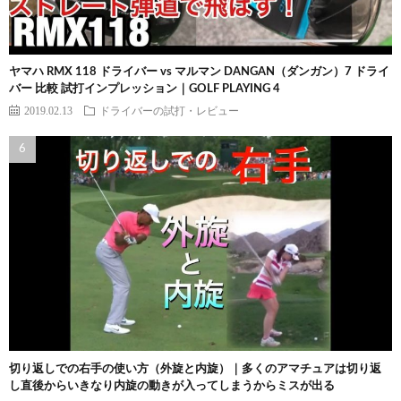
ヤマハ RMX 118 ドライバー vs マルマン DANGAN（ダンガン）7 ドライ
バー 比較 試打インプレッション｜GOLF PLAYING 4
2019.02.13
ドライバーの試打・レビュー
切り返しでの右手の使い方（外旋と内旋）｜多くのアマチュアは切り返
し直後からいきなり内旋の動きが入ってしまうからミスが出る