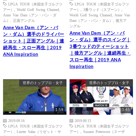
LPGA TOUR（米国女子ゴルフツ
LPGA TOUR（米国女子ゴルフツ
アー）
,
World Golf Swing Channel
,
アー）
,
3番ウッド（スプーン）
,
Anne Van Dam（アン・バン・ダ
World Golf Swing Channel
,
Anne Van
ム）
,
正面アングル
Dam（アン・バン・ダム）
,
後方ア
ングル
Anne Van Dam（アン・バ
Anne Van Dam（アン・バ
ン・ダム）選手のドライバー
ン・ダム）選手のスイング｜
ショット｜正面アングル｜連
3番ウッドのティーショット
続再生・スロー再生｜2019
｜後方アングル｜連続再生・
ANA Inspiration
スロー再生｜2019 ANA
Inspiration
世界のトッププロ・女子
世界のトッププロ・女子
1:59
3:45
2019.09.16
2019.09.15
LPGA TOUR（米国女子ゴルフツ
LPGA TOUR（米国女子ゴルフツ
アー）
,
Lizette Salas（リゼット・サ
アー）
,
Suzann Petteresen（スーザ