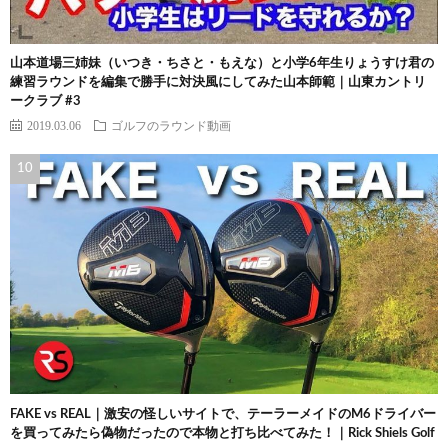
山本道場三姉妹（いつき・ちさと・もえな）と小学6年生りょうすけ君の
練習ラウンドを編集で勝手に対決風にしてみた山本師範｜山東カントリ
ークラブ #3
2019.03.06
ゴルフのラウンド動画
FAKE vs REAL｜激安の怪しいサイトで、テーラーメイドのM6ドライバー
を買ってみたら偽物だったので本物と打ち比べてみた！｜Rick Shiels Golf