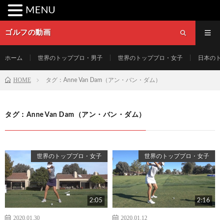
MENU
ゴルフの動画
ホーム
世界のトッププロ・男子
世界のトッププロ・女子
日本の
HOME
タグ：Anne Van Dam（アン・バン・ダム）
タグ：Anne Van Dam（アン・バン・ダム）
世界のトッププロ・女子
世界のトッププロ・女子
2:05
2:16
2020.01.30
2020.01.12