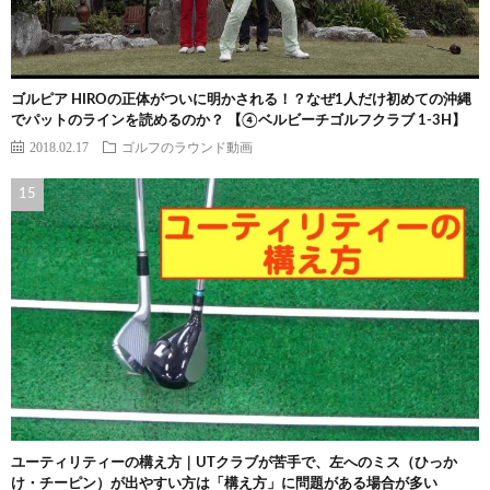
ゴルピア HIROの正体がついに明かされる！？なぜ1人だけ初めての沖縄
でパットのラインを読めるのか？ 【④ベルビーチゴルフクラブ 1-3H】
2018.02.17
ゴルフのラウンド動画
ユーティリティーの構え方｜UTクラブが苦手で、左へのミス（ひっか
け・チーピン）が出やすい方は「構え方」に問題がある場合が多い