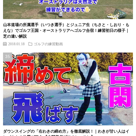
山本道場の所属選手（いつき選手）とジュニア生（ちさと・しおり・も
えな）でゴルフ王国・オーストラリアへゴルフ合宿！練習初日の様子｜
芝の違い解説
2018.01.18
ゴルフの練習動画
ダウンスイングの「右わきの締め方」を徹底解説！｜わきが甘い人はイ