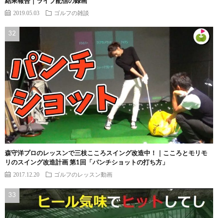
結果報告｜ライブ配信の録画
2019.05.03
ゴルフの雑談
森守洋プロのレッスンで三枝こころスイング改造中！｜こころとモリモ
リのスイング改造計画 第1回「パンチショットの打ち方」
2017.12.20
ゴルフのレッスン動画