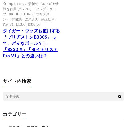
3up CLUB - 最新のゴルフギア情
報をお届け! - スリーアップ・クラ
ブ
,
BRIDGESTONE（ブリヂスト
ン）
,
関雅史
,
鹿又芳典
,
鶴原弘高
,
Pro V1
,
B330S
,
B330 X
タイガー・ウッズも使用する
「ブリヂストンB330S」っ
て、どんなボール？｜
「B330 X」「タイトリスト
Pro V1」との違いは？
サイト内検索
カテゴリー