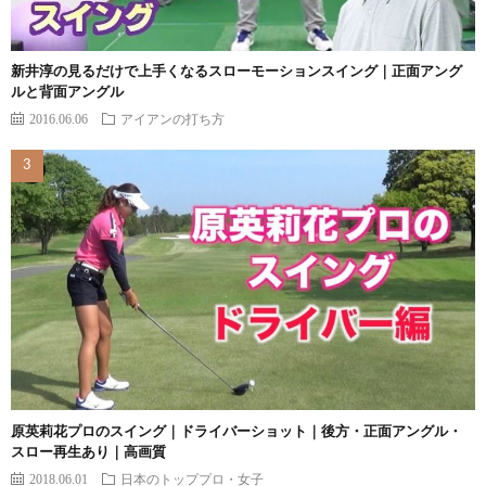
新井淳の見るだけで上手くなるスローモーションスイング｜正面アング
ルと背面アングル
2016.06.06
アイアンの打ち方
原英莉花プロのスイング｜ドライバーショット｜後方・正面アングル・
スロー再生あり｜高画質
2018.06.01
日本のトッププロ・女子