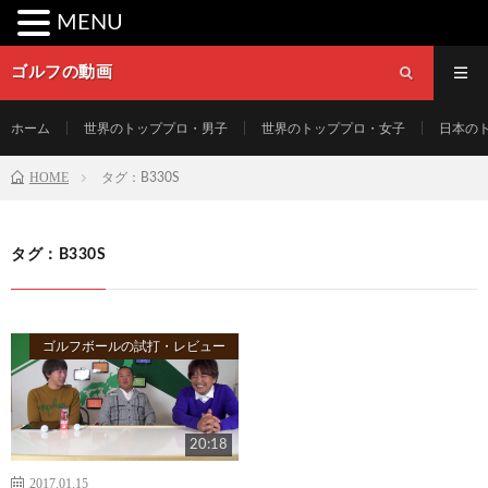
MENU
ゴルフの動画
ホーム
世界のトッププロ・男子
世界のトッププロ・女子
日本の
HOME
タグ：B330S
タグ：B330S
ゴルフボールの試打・レビュー
20:18
2017.01.15