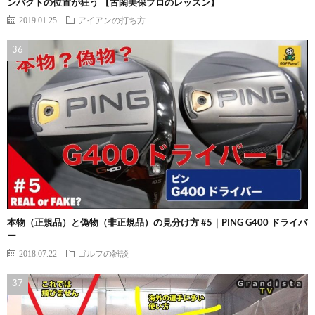
ンパクトの位置が狂う 【古閑美保プロのレッスン】
2019.01.25
アイアンの打ち方
本物（正規品）と偽物（非正規品）の見分け方 #5｜PING G400 ドライバ
ー
2018.07.22
ゴルフの雑談