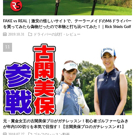
FAKE vs REAL｜激安の怪しいサイトで、テーラーメイドのM6ドライバー
を買ってみたら偽物だったので本物と打ち比べてみた！｜Rick Shiels Golf
2019.10.31
ドライバーの試打・レビュー
元・賞金女王の古閑美保プロがガチレッスン！初心者ゴルファーなみき
が年内100切りを本気で目指す！【古閑美保プロのガチレッスン #1】
2018.07.27
ゴルフのレッスン動画