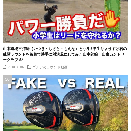
山本道場三姉妹（いつき・ちさと・もえな）と小学6年生りょうすけ君の
練習ラウンドを編集で勝手に対決風にしてみた山本師範｜山東カントリ
ークラブ #3
2019.03.06
ゴルフのラウンド動画