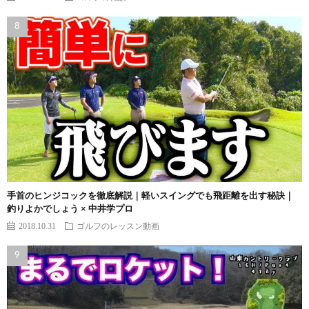
手首のヒンジコックを徹底解説｜軽いスイングでも飛距離を出す秘訣｜
釣りよかでしょう × 中井学プロ
2018.10.31
ゴルフのレッスン動画