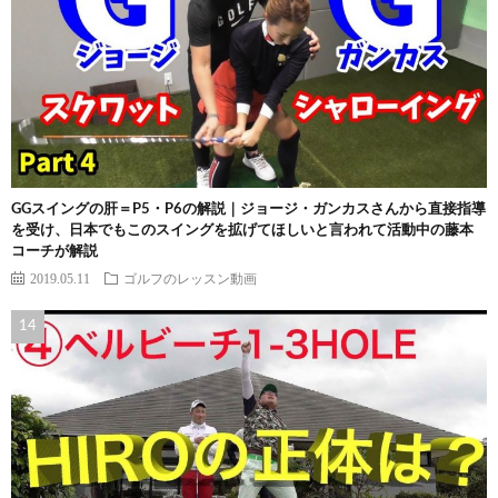
GGスイングの肝＝P5・P6の解説｜ジョージ・ガンカスさんから直接指導
を受け、日本でもこのスイングを拡げてほしいと言われて活動中の藤本
コーチが解説
2019.05.11
ゴルフのレッスン動画