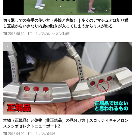
切り返しでの右手の使い方（外旋と内旋）｜多くのアマチュアは切り返
し直後からいきなり内旋の動きが入ってしまうからミスが出る
2018.06.19
ゴルフのレッスン動画
本物（正規品）と偽物（非正規品）の見分け方｜スコッティキャメロン
スタジオセレクトニューポート2
2018.04.02
ゴルフの雑談