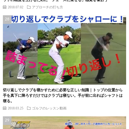
ットの精度を上げるために「フェースに乗せる」感覚を養おう
2018.07.02
アプローチの打ち方
切り返しでクラブを寝かすために必要な正しい知識｜トップの位置から
手を真下に降ろすだけではクラブは寝ない。手が前に出ればシャフトは
寝る。
2018.03.25
ゴルフのレッスン動画