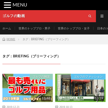
MENU
ゴルフの動画
ホーム
世界のトッププロ・男子
世界のトッププロ・女子
日本の
HOME
タグ：BRIEFING（ブリーフィング）
タグ：BRIEFING（ブリーフィング）
ゴルフの雑談
ゴルフのファッション
11:48
13:19
2019.12.21
2019.10.13