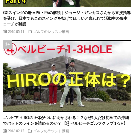
GGスイングの肝＝P5・P6の解説｜ジョージ・ガンカスさんから直接指導
を受け、日本でもこのスイングを拡げてほしいと言われて活動中の藤本
コーチが解説
2019.05.11
ゴルフのレッスン動画
ゴルピア HIROの正体がついに明かされる！？なぜ1人だけ初めての沖縄
でパットのラインを読めるのか？ 【④ベルビーチゴルフクラブ 1-3H】
2018.02.17
ゴルフのラウンド動画