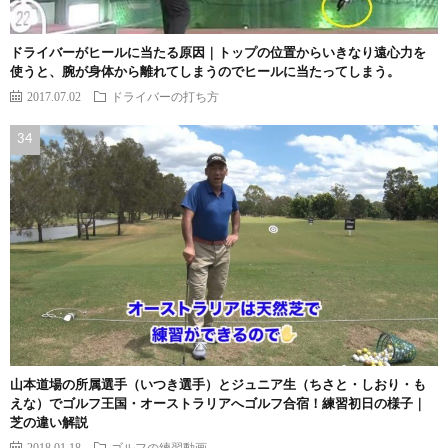
ドライバーがヒールに当たる原因｜トップの位置からいきなり遠心力を
使うと、腕が身体から離れてしまうのでヒールに当たってしまう。
2017.07.02
ドライバーの打ち方
山本道場の所属選手（いつき選手）とジュニア生（ちさと・しおり・も
えな）でゴルフ王国・オーストラリアへゴルフ合宿！練習初日の様子｜
芝の違い解説
2018.01.18
ゴルフの練習動画