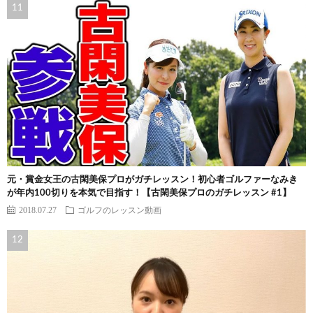
元・賞金女王の古閑美保プロがガチレッスン！初心者ゴルファーなみき
が年内100切りを本気で目指す！【古閑美保プロのガチレッスン #1】
2018.07.27
ゴルフのレッスン動画