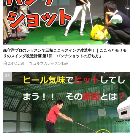
森守洋プロのレッスンで三枝こころスイング改造中！｜こころとモリモ
リのスイング改造計画 第1回「パンチショットの打ち方」
2017.12.20
ゴルフのレッスン動画