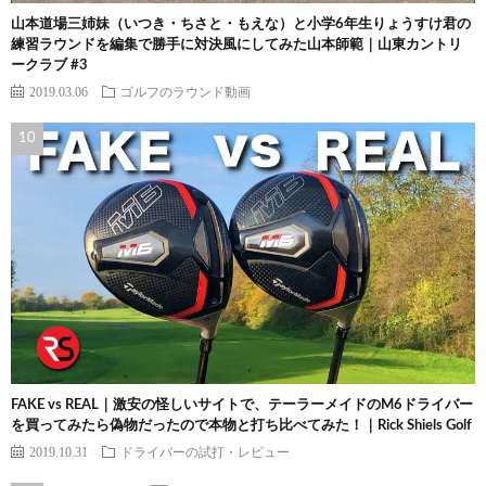
山本道場三姉妹（いつき・ちさと・もえな）と小学6年生りょうすけ君の
練習ラウンドを編集で勝手に対決風にしてみた山本師範｜山東カントリ
ークラブ #3
2019.03.06
ゴルフのラウンド動画
FAKE vs REAL｜激安の怪しいサイトで、テーラーメイドのM6ドライバー
を買ってみたら偽物だったので本物と打ち比べてみた！｜Rick Shiels Golf
2019.10.31
ドライバーの試打・レビュー