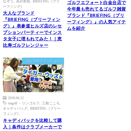
なぞう
,
高沢奈苗
,
BRIEFING（ブリ
ゴルフエフォート白金台店で
ーフィング）
今年最も売れてるゴルフ雑貨
大人なブランド
ブランド『BRIEFING（ブリ
『BRIEFING（ブリーフィン
ーフィング）』の人気アイテ
グ）』表参道ヒルズ店のレセ
ムを紹介
プションパーティーでインス
タ女子に埋もれてみた！｜恵
比寿ゴルフレンジャー
ゴルフのファッション
9:36
2018.04.12
ringolf - リンゴルフ
,
三枝こころ
,
キャディバッグ
,
BRIEFING（ブリー
フィング）
キャディバックを比較して購
入｜条件はクラブメーカーで