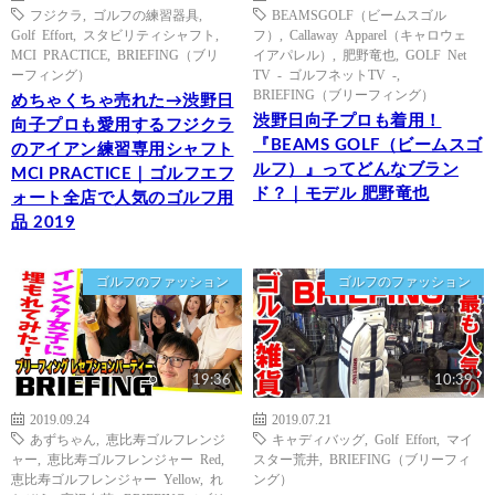
フジクラ
,
ゴルフの練習器具
,
BEAMSGOLF（ビームスゴル
Golf Effort
,
スタビリティシャフト
,
フ）
,
Callaway Apparel（キャロウェ
MCI PRACTICE
,
BRIEFING（ブリ
イアパレル）
,
肥野竜也
,
GOLF Net
ーフィング）
TV - ゴルフネットTV -
,
BRIEFING（ブリーフィング）
めちゃくちゃ売れた→渋野日
渋野日向子プロも着用！
向子プロも愛用するフジクラ
『BEAMS GOLF（ビームスゴ
のアイアン練習専用シャフト
ルフ）』ってどんなブラン
MCI PRACTICE｜ゴルフエフ
ド？｜モデル 肥野竜也
ォート全店で人気のゴルフ用
品 2019
ゴルフのファッション
ゴルフのファッション
19:36
10:39
2019.09.24
2019.07.21
あずちゃん
,
恵比寿ゴルフレンジ
キャディバッグ
,
Golf Effort
,
マイ
ャー
,
恵比寿ゴルフレンジャー Red
,
スター荒井
,
BRIEFING（ブリーフィ
恵比寿ゴルフレンジャー Yellow
,
れ
ング）