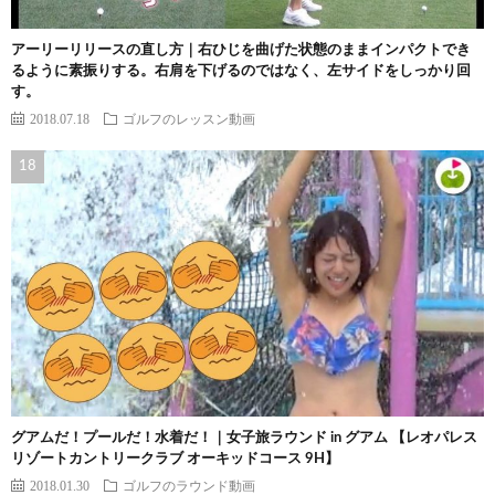
アーリーリリースの直し方｜右ひじを曲げた状態のままインパクトでき
るように素振りする。右肩を下げるのではなく、左サイドをしっかり回
す。
2018.07.18
ゴルフのレッスン動画
グアムだ！プールだ！水着だ！｜女子旅ラウンド in グアム 【レオパレス
リゾートカントリークラブ オーキッドコース 9H】
2018.01.30
ゴルフのラウンド動画