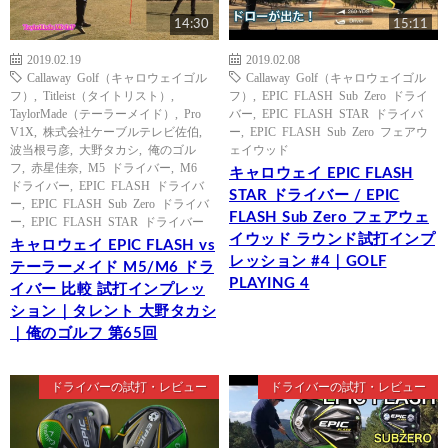
14:30
15:11
2019.02.19
2019.02.08
Callaway Golf（キャロウェイゴル
Callaway Golf（キャロウェイゴル
フ）
,
Titleist（タイトリスト）
,
フ）
,
EPIC FLASH Sub Zero ドライ
TaylorMade（テーラーメイド）
,
Pro
バー
,
EPIC FLASH STAR ドライバ
V1X
,
株式会社ケーブルテレビ佐伯
,
ー
,
EPIC FLASH Sub Zero フェアウ
波当根弓彦
,
大野タカシ
,
俺のゴル
ェイウッド
フ
,
赤星佳奈
,
M5 ドライバー
,
M6
キャロウェイ EPIC FLASH
ドライバー
,
EPIC FLASH ドライバ
STAR ドライバー / EPIC
ー
,
EPIC FLASH Sub Zero ドライバ
FLASH Sub Zero フェアウェ
ー
,
EPIC FLASH STAR ドライバー
イウッド ラウンド試打インプ
キャロウェイ EPIC FLASH vs
レッション #4｜GOLF
テーラーメイド M5/M6 ドラ
PLAYING 4
イバー 比較 試打インプレッ
ション｜タレント 大野タカシ
｜俺のゴルフ 第65回
ドライバーの試打・レビュー
ドライバーの試打・レビュー