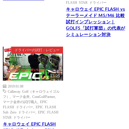
FLASH STAR ドライバー
キャロウェイ EPIC FLASH vs
テーラーメイド M5/M6 比較
試打インプレッション｜
GOLF5「試打軍団」の代表が
シミュレーション対決
ドライバーの試打・レビュー
15:25
2019.01.08
Callaway Golf（キャロウェイゴル
フ）
,
マーク金井
,
ComGolfPartner
,
マーク金井の試打職人
,
EPIC
FLASH ドライバー
,
EPIC FLASH
Sub Zero ドライバー
,
EPIC FLASH
STAR ドライバー
キャロウェイ EPIC FLASH