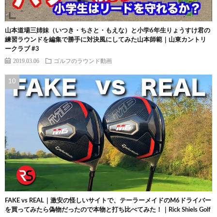
山本道場三姉妹（いつき・ちさと・もえな）と小学6年生りょうすけ君の
練習ラウンドを編集で勝手に対決風にしてみた山本師範｜山東カントリ
ークラブ #3
2019.03.06
ゴルフのラウンド動画
FAKE vs REAL｜激安の怪しいサイトで、テーラーメイドのM6ドライバー
を買ってみたら偽物だったので本物と打ち比べてみた！｜Rick Shiels Golf