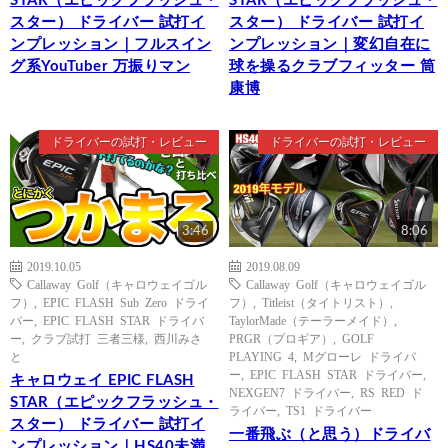
STAR（エピックフラッシュ・
STAR（エピックフラッシュ・
スター） ドライバー 試打イ
スター） ドライバー 試打イ
ンプレッション｜フルスイン
ンプレッション｜変幻自在に
グ系YouTuber 万振りマン
球を操るクラブフィッター 筒
康博
ドライバーの試打・レビュー
ドライバーの試打・レビュー
3:46
8:06
2019.10.05
2019.08.09
Callaway Golf（キャロウェイゴル
Callaway Golf（キャロウェイゴル
フ）
,
EPIC FLASH Sub Zero ドライ
フ）
,
Titleist（タイトリスト）
,
バー
,
EPIC FLASH STAR ドライバ
TaylorMade（テーラーメイド）
,
ー
,
クラブ試打 三者三様
,
西川みさ
PRGR（プロギア）
,
GOLF
と
PLAYING 4
,
Mグローレ ドライバ
ー
,
EPIC FLASH STAR ドライバー
,
キャロウェイ EPIC FLASH
NEXGEN7 ドライバー
,
RS RED ド
STAR（エピックフラッシュ・
ライバー
,
TS1 ドライバー
スター） ドライバー 試打イ
一番飛ぶ（と思う）ドライバ
ンプレッション｜HS40未満