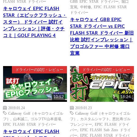
FLASH STAR ドライバー
GBB EPIC STAR ドライバー
,
堀口
宜篤
,
中村修
,
EPIC FLASH STAR
キャロウェイ EPIC FLASH
ドライバー
STAR（エピックフラッシュ・
キャロウェイ GBB EPIC
スター） ドライバー 試打イ
STAR ドライバー vs EPIC
ンプレッション｜評価・クチ
FLASH STAR ドライバー 新旧
コミ｜GOLF PLAYING 4
比較 試打インプレッション｜
プロゴルファー 中村修 堀口
宜篤
ドライバーの試打・レビュー
ドライバーの試打・レビュー
10:52
18:24
2019.01.24
2019.01.23
Callaway Golf（キャロウェイゴル
Callaway Golf（キャロウェイゴル
フ）
,
山本誠二
,
ゴルフTV山本道場
,
フ）
,
カスタムシャフト
,
恵比寿ゴル
EPIC FLASH STAR ドライバー
フレンジャー
,
EPIC FLASH ドライ
バー
,
EPIC FLASH Sub Zero ドライ
キャロウェイ EPIC FLASH
バー
,
EPIC FLASH STAR ドライバ