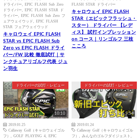
ドライバー
,
EPIC FLASH Sub Zero
FLASH STAR ドライバー
ドライバー
,
EPIC FLASH STAR ド
キャロウェイ EPIC FLASH
ライバー
,
EPIC FLASH Sub Zero フ
STAR（エピックフラッシュ・
ェアウェイウッド
,
EPIC FLASH
スター） ドライバー 【レデ
STAR フェアウェイウッド
ィス】 試打インプレッション
キャロウェイ EPIC FLASH
on コース｜リンゴルフ 三枝
STAR vs EPIC FLASH Sub
こころ
Zero vs EPIC FLASH ドライ
バー/FW 比較 徹底試打｜サ
ンクチュアリゴルフ代表 ジュ
ン羽生
ドライバーの試打・レビュー
ドライバーの試打・レビュー
10:10
5:54
2019.01.25
2019.01.24
Callaway Golf（キャロウェイゴル
Callaway Golf（キャロウェイゴル
フ）
,
GOLF PLAYING 4
,
EPIC
フ）
,
みんなのゴルフダイジェスト
,