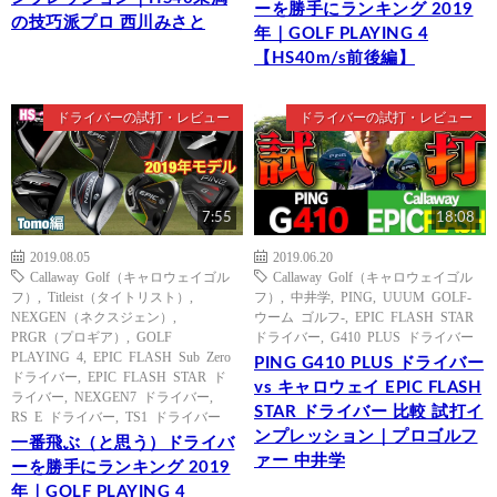
ーを勝手にランキング 2019
の技巧派プロ 西川みさと
年｜GOLF PLAYING 4
【HS40m/s前後編】
ドライバーの試打・レビュー
ドライバーの試打・レビュー
7:55
18:08
2019.08.05
2019.06.20
Callaway Golf（キャロウェイゴル
Callaway Golf（キャロウェイゴル
フ）
,
Titleist（タイトリスト）
,
フ）
,
中井学
,
PING
,
UUUM GOLF-
NEXGEN（ネクスジェン）
,
ウーム ゴルフ-
,
EPIC FLASH STAR
PRGR（プロギア）
,
GOLF
ドライバー
,
G410 PLUS ドライバー
PLAYING 4
,
EPIC FLASH Sub Zero
PING G410 PLUS ドライバー
ドライバー
,
EPIC FLASH STAR ド
vs キャロウェイ EPIC FLASH
ライバー
,
NEXGEN7 ドライバー
,
STAR ドライバー 比較 試打イ
RS E ドライバー
,
TS1 ドライバー
ンプレッション｜プロゴルフ
一番飛ぶ（と思う）ドライバ
ァー 中井学
ーを勝手にランキング 2019
年｜GOLF PLAYING 4