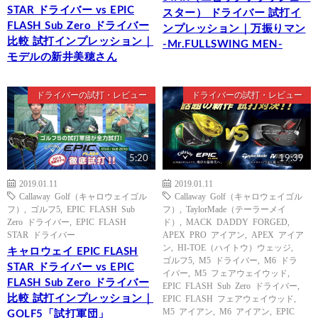
STAR ドライバー vs EPIC
スター） ドライバー 試打イ
FLASH Sub Zero ドライバー
ンプレッション｜万振りマン
比較 試打インプレッション｜
-Mr.FULLSWING MEN-
モデルの新井美穂さん
ドライバーの試打・レビュー
ドライバーの試打・レビュー
5:20
19:39
2019.01.11
2019.01.11
Callaway Golf（キャロウェイゴル
Callaway Golf（キャロウェイゴル
フ）
,
ゴルフ5
,
EPIC FLASH Sub
フ）
,
TaylorMade（テーラーメイ
Zero ドライバー
,
EPIC FLASH
ド）
,
MACK DADDY FORGED
,
STAR ドライバー
APEX PRO アイアン
,
APEX アイア
ン
,
HI-TOE（ハイトウ）ウェッジ
,
キャロウェイ EPIC FLASH
ゴルフ5
,
M5 ドライバー
,
M6 ドラ
STAR ドライバー vs EPIC
イバー
,
M5 フェアウェイウッド
,
FLASH Sub Zero ドライバー
EPIC FLASH Sub Zero ドライバー
,
比較 試打インプレッション｜
EPIC FLASH フェアウェイウッド
,
M5 アイアン
,
M6 アイアン
,
EPIC
GOLF5「試打軍団」