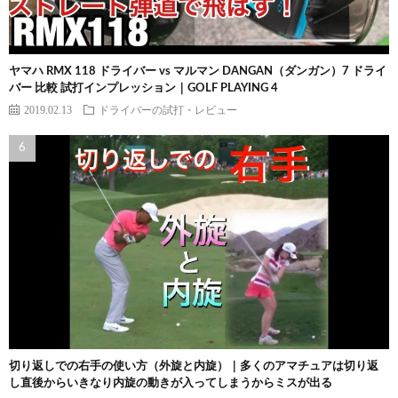
ヤマハ RMX 118 ドライバー vs マルマン DANGAN（ダンガン）7 ドライ
バー 比較 試打インプレッション｜GOLF PLAYING 4
2019.02.13
ドライバーの試打・レビュー
切り返しでの右手の使い方（外旋と内旋）｜多くのアマチュアは切り返
し直後からいきなり内旋の動きが入ってしまうからミスが出る