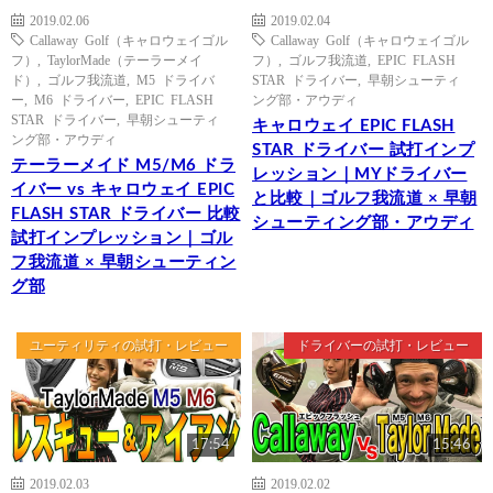
2019.02.06
2019.02.04
Callaway Golf（キャロウェイゴル
Callaway Golf（キャロウェイゴル
フ）
,
TaylorMade（テーラーメイ
フ）
,
ゴルフ我流道
,
EPIC FLASH
ド）
,
ゴルフ我流道
,
M5 ドライバ
STAR ドライバー
,
早朝シューティ
ー
,
M6 ドライバー
,
EPIC FLASH
ング部・アウディ
STAR ドライバー
,
早朝シューティ
キャロウェイ EPIC FLASH
ング部・アウディ
STAR ドライバー 試打インプ
テーラーメイド M5/M6 ドラ
レッション｜MYドライバー
イバー vs キャロウェイ EPIC
と比較｜ゴルフ我流道 × 早朝
FLASH STAR ドライバー 比較
シューティング部・アウディ
試打インプレッション｜ゴル
フ我流道 × 早朝シューティン
グ部
ユーティリティの試打・レビュー
ドライバーの試打・レビュー
17:54
15:46
2019.02.03
2019.02.02