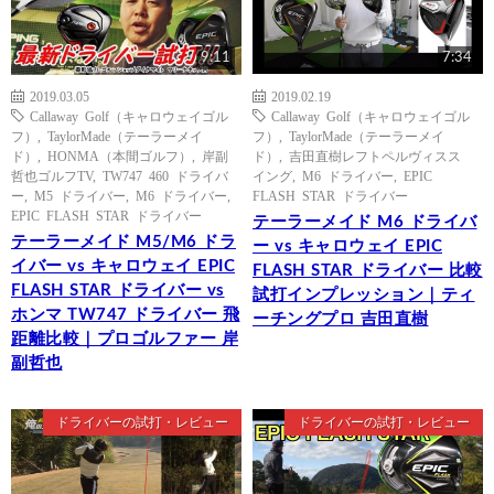
9:11
7:34
2019.03.05
2019.02.19
Callaway Golf（キャロウェイゴル
Callaway Golf（キャロウェイゴル
フ）
,
TaylorMade（テーラーメイ
フ）
,
TaylorMade（テーラーメイ
ド）
,
HONMA（本間ゴルフ）
,
岸副
ド）
,
吉田直樹レフトペルヴィスス
哲也ゴルフTV
,
TW747 460 ドライバ
イング
,
M6 ドライバー
,
EPIC
ー
,
M5 ドライバー
,
M6 ドライバー
,
FLASH STAR ドライバー
EPIC FLASH STAR ドライバー
テーラーメイド M6 ドライバ
テーラーメイド M5/M6 ドラ
ー vs キャロウェイ EPIC
イバー vs キャロウェイ EPIC
FLASH STAR ドライバー 比較
FLASH STAR ドライバー vs
試打インプレッション｜ティ
ホンマ TW747 ドライバー 飛
ーチングプロ 吉田直樹
距離比較｜プロゴルファー 岸
副哲也
ドライバーの試打・レビュー
ドライバーの試打・レビュー