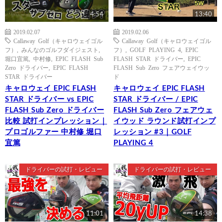
4:54
13:40
2019.02.07
2019.02.06
Callaway Golf（キャロウェイゴル
Callaway Golf（キャロウェイゴル
フ）
,
みんなのゴルフダイジェスト
,
フ）
,
GOLF PLAYING 4
,
EPIC
堀口宜篤
,
中村修
,
EPIC FLASH Sub
FLASH STAR ドライバー
,
EPIC
Zero ドライバー
,
EPIC FLASH
FLASH Sub Zero フェアウェイウッ
STAR ドライバー
ド
キャロウェイ EPIC FLASH
キャロウェイ EPIC FLASH
STAR ドライバー vs EPIC
STAR ドライバー / EPIC
FLASH Sub Zero ドライバー
FLASH Sub Zero フェアウェ
比較 試打インプレッション｜
イウッド ラウンド試打インプ
プロゴルファー 中村修 堀口
レッション #3｜GOLF
宜篤
PLAYING 4
ドライバーの試打・レビュー
ドライバーの試打・レビュー
11:01
14:38