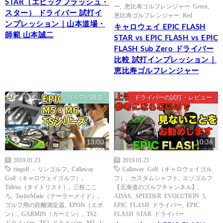
STAR（エピックフラッシュ・
ー
,
恵比寿ゴルフレンジャー Green
,
スター） ドライバー 試打イ
恵比寿ゴルフレンジャー Red
ンプレッション｜山本道場・
キャロウェイ EPIC FLASH
師範 山本誠二
STAR vs EPIC FLASH vs EPIC
FLASH Sub Zero ドライバー
比較 試打インプレッション｜
恵比寿ゴルフレンジャー
ゴルフの雑談
ドライバーの試打・レビュー
13:00
10:36
2019.01.23
2019.01.21
ringolf - リンゴルフ
,
Callaway
Callaway Golf（キャロウェイゴル
Golf（キャロウェイゴルフ）
,
フ）
,
カスタムシャフト
,
エゾゴルフ
Titleist（タイトリスト）
,
三枝ここ
【北海道のゴルフチャンネル】
,
ろ
,
TaylorMade（テーラーメイド）
,
ADAS
,
SPEEDER EVOLUTION 5
,
ゴルフ用の距離測定器
,
EPON（エポ
EPIC FLASH ドライバー
,
EPIC
ン）
,
GARMIN（ガーミン）
,
TS2
FLASH STAR ドライバー
ドライバー
,
TS3 ドライバー
,
M5 ド