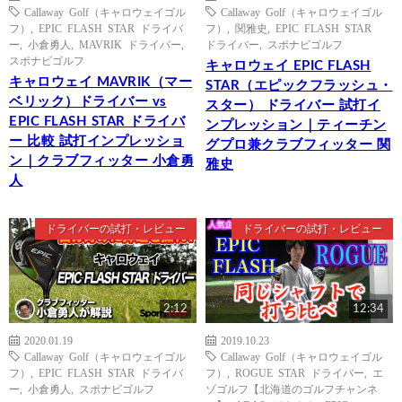
Callaway Golf（キャロウェイゴル
Callaway Golf（キャロウェイゴル
フ）
,
EPIC FLASH STAR ドライバ
フ）
,
関雅史
,
EPIC FLASH STAR
ー
,
小倉勇人
,
MAVRIK ドライバー
,
ドライバー
,
スポナビゴルフ
スポナビゴルフ
キャロウェイ EPIC FLASH
キャロウェイ MAVRIK（マー
STAR（エピックフラッシュ・
ベリック）ドライバー vs
スター） ドライバー 試打イ
EPIC FLASH STAR ドライバ
ンプレッション｜ティーチン
ー 比較 試打インプレッショ
グプロ兼クラブフィッター 関
ン｜クラブフィッター 小倉勇
雅史
人
ドライバーの試打・レビュー
ドライバーの試打・レビュー
2:12
12:34
2020.01.19
2019.10.23
Callaway Golf（キャロウェイゴル
Callaway Golf（キャロウェイゴル
フ）
,
EPIC FLASH STAR ドライバ
フ）
,
ROGUE STAR ドライバー
,
エ
ー
,
小倉勇人
,
スポナビゴルフ
ゾゴルフ【北海道のゴルフチャンネ