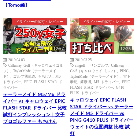
【Tomo編】
ドライバーの試打・レビュー
ドライバーの試打・レビュー
12:57
12:26
2019.04.03
2019.03.25
Callaway Golf（キャロウェイゴル
ringolf - リンゴルフ
,
Callaway
フ）
,
TaylorMade（テーラーメイ
Golf（キャロウェイゴルフ）
,
PING
,
ド）
,
ゴルフ我流道
,
もちけん
,
M6
TaylorMade（テーラーメイド）
,
宮下
ドライバー
,
EPIC FLASH STAR ド
泰明
,
筒康博
,
M5 ドライバー
,
EPIC
ライバー
FLASH STAR ドライバー
,
G410
PLUS ドライバー
テーラーメイド M5/M6 ドラ
キャロウェイ EPIC FLASH
イバー vs キャロウェイ EPIC
STAR ドライバー vs テーラー
FLASH STAR ドライバー 比較
メイド M5 ドライバー vs
試打インプレッション｜女子
PING G410 PLUS ドライバー
プロゴルファー もちけん
ウェイトの位置調整 比較 試
打