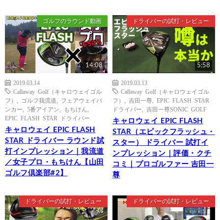
ゴルフのラウンド動画
ドライバーの試打・レビュー
14:08
5:58
2019.03.14
2019.03.13
Callaway Golf（キャロウェイゴル
Callaway Golf（キャロウェイゴル
フ）
,
ゴルフ我流道
,
フェアウェイバ
フ）
,
吉田一尊
,
EPIC FLASH STAR
ンカー
,
5番アイアン
,
もちけん
,
ドライバー
,
吉田一尊SONIC GOLF
EPIC FLASH STAR ドライバー
キャロウェイ EPIC FLASH
キャロウェイ EPIC FLASH
STAR（エピックフラッシュ・
STAR ドライバー ラウンド試
スター） ドライバー 試打イ
打インプレッション｜我流道
ンプレッション｜評価・クチ
／女子プロ・もちけん【山田
コミ｜プロゴルファー 吉田一
ゴルフ倶楽部#2】
尊
ドライバーの試打・レビュー
ドライバーの試打・レビュー