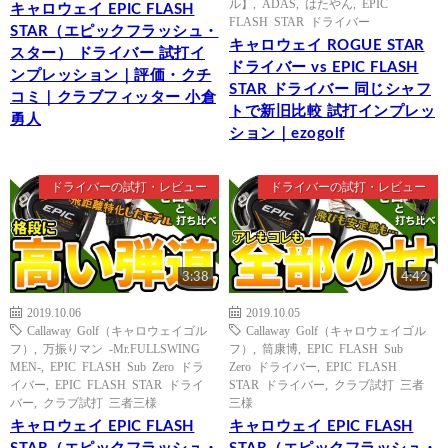
ル】
,
ADAS
,
はたやん
,
EPIC
キャロウェイ EPIC FLASH
FLASH STAR ドライバー
STAR（エピックフラッシュ・
キャロウェイ ROGUE STAR
スター） ドライバー 試打イ
ドライバー vs EPIC FLASH
ンプレッション｜評価・クチ
STAR ドライバー 同じシャフ
コミ｜クラブフィッター 小倉
トで新旧比較 試打インプレッ
勇人
ション｜ezogolf
ドライバーの試打・レビュー
ドライバーの試打・レビュー
3:38
4:42
2019.10.06
2019.10.05
Callaway Golf（キャロウェイゴル
Callaway Golf（キャロウェイゴル
フ）
,
万振りマン -Mr.FULLSWING
フ）
,
筒康博
,
EPIC FLASH Sub
MEN-
,
EPIC FLASH Sub Zero ドラ
Zero ドライバー
,
EPIC FLASH
イバー
,
EPIC FLASH STAR ドライ
STAR ドライバー
,
クラブ試打 三者
バー
,
クラブ試打 三者三様
三様
キャロウェイ EPIC FLASH
キャロウェイ EPIC FLASH