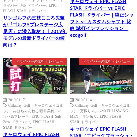
キャロウェイ EPIC FLASH
ライバー
,
M6 ドライバー
,
EPIC
STAR ドライバー vs EPIC
FLASH STAR ドライバー
FLASH ドライバー｜純正シャ
リンゴルフの三枝こころ先輩
フト vs カスタムシャフト 比
が『ゴルフ5プレステージ広
較 試打インプレッション｜
尾店』に潜入取材！｜2019年
ezogolf
モデルの最新ドライバーの傾
向は？
ドライバーの試打・レビュー
ドライバーの試打・レビュー
10:03
6:03
2019.01.17
2019.01.14
Callaway Golf（キャロウェイゴル
Callaway Golf（キャロウェイゴル
フ）
,
みほちゃんねる/新井美穂
,
マ
フ）
,
万振りマン -Mr.FULLSWING
ッハ急ブレーキ
,
EPIC FLASH Sub
MEN-
,
マン振り
,
EPIC FLASH
Zero ドライバー
,
EPIC FLASH
STAR ドライバー
STAR ドライバー
キャロウェイ EPIC FLASH
キャロウェイ EPIC FLASH
STAR（エピックフラッシュ・