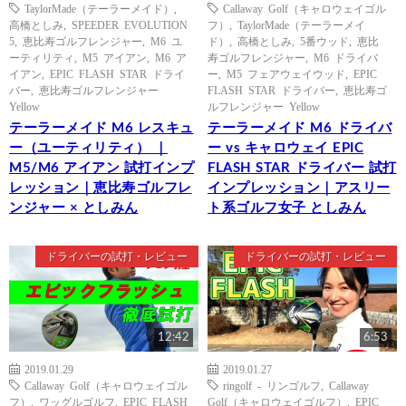
TaylorMade（テーラーメイド）
,
Callaway Golf（キャロウェイゴル
高橋としみ
,
SPEEDER EVOLUTION
フ）
,
TaylorMade（テーラーメイ
5
,
恵比寿ゴルフレンジャー
,
M6 ユ
ド）
,
高橋としみ
,
5番ウッド
,
恵比
ーティリティ
,
M5 アイアン
,
M6 ア
寿ゴルフレンジャー
,
M6 ドライバ
イアン
,
EPIC FLASH STAR ドライ
ー
,
M5 フェアウェイウッド
,
EPIC
バー
,
恵比寿ゴルフレンジャー
FLASH STAR ドライバー
,
恵比寿ゴ
Yellow
ルフレンジャー Yellow
テーラーメイド M6 レスキュ
テーラーメイド M6 ドライバ
ー（ユーティリティ） ｜
ー vs キャロウェイ EPIC
M5/M6 アイアン 試打インプ
FLASH STAR ドライバー 試打
レッション｜恵比寿ゴルフレ
インプレッション｜アスリー
ンジャー × としみん
ト系ゴルフ女子 としみん
ドライバーの試打・レビュー
ドライバーの試打・レビュー
12:42
6:53
2019.01.29
2019.01.27
Callaway Golf（キャロウェイゴル
ringolf - リンゴルフ
,
Callaway
フ）
,
ワッグルゴルフ
,
EPIC FLASH
Golf（キャロウェイゴルフ）
,
EPIC