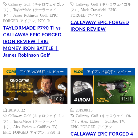
Callaway Golf（キャロウェイゴル
Callaway Golf（キャロウェイゴル
フ）
,
TaylorMade（テーラーメイ
フ）
,
Mark Crossfield
,
EPIC
ド）
,
James Robinson Golf
,
EPIC
FORGED アイアン
FORGED アイアン
,
P790 Ti
CALLAWAY EPIC FORGED
TAYLORMADE P790 Ti vs
IRONS REVIEW
CALLAWAY EPIC FORGED
IRON REVIEW｜BIG
MONEY IRON BATTLE｜
James Robinson Golf
アイアンの試打・レビュー
アイアンの試打・レビュー
10:21
11:11
2019.08.22
2019.08.15
Callaway Golf（キャロウェイゴル
Callaway Golf（キャロウェイゴル
フ）
,
TaylorMade（テーラーメイ
フ）
,
Alex Etches – GolfBox TV
,
ド）
,
Alex Etches – GolfBox TV
,
EPIC FORGED アイアン
EPIC FORGED アイアン
,
P790 Ti
CALLAWAY EPIC FORGED 4