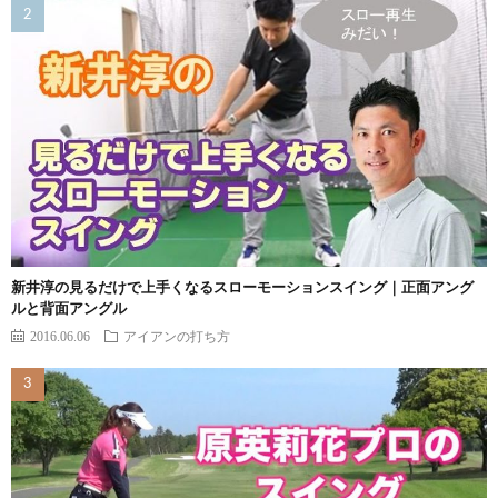
新井淳の見るだけで上手くなるスローモーションスイング｜正面アング
ルと背面アングル
2016.06.06
アイアンの打ち方