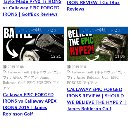
TaylorMade P790 Ti IRONS
IRON REVIEW｜GolfBox
vs Callaway EPIC FORGED
Reviews
IRONS｜GolfBox Reviews
アイアンの試打・レビュー
アイアンの試打・レビュー
12:21
11:06
2019.08.06
2019.08.01
Callaway Golf（キャロウェイゴル
Callaway Golf（キャロウェイゴル
フ）
,
APEX アイアン
,
James
フ）
,
James Robinson Golf
,
EPIC
Robinson Golf
,
EPIC FORGED アイ
FORGED アイアン
アン
CALLAWAY EPIC FORGED
Callaway EPIC FORGED
IRONS REVIEW｜SHOULD
IRONS vs Callaway APEX
WE BELIEVE THE HYPE？｜
IRONS 2019｜James
James Robinson Golf
Robinson Golf