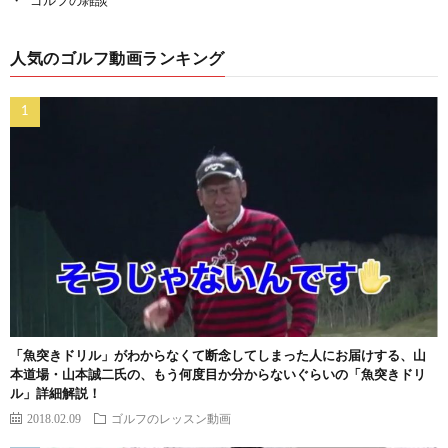
ゴルフの雑談
人気のゴルフ動画ランキング
「魚突きドリル」がわからなくて断念してしまった人にお届けする、山
本道場・山本誠二氏の、もう何度目か分からないぐらいの「魚突きドリ
ル」詳細解説！
2018.02.09
ゴルフのレッスン動画