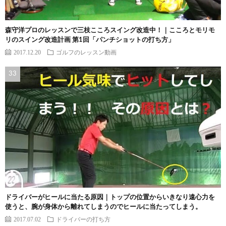
森守洋プロのレッスンで三枝こころスイング改造中！｜こころとモリモ
リのスイング改造計画 第1回「パンチショットの打ち方」
2017.12.20
ゴルフのレッスン動画
ドライバーがヒールに当たる原因｜トップの位置からいきなり遠心力を
使うと、腕が身体から離れてしまうのでヒールに当たってしまう。
2017.07.02
ドライバーの打ち方