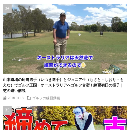
山本道場の所属選手（いつき選手）とジュニア生（ちさと・しおり・も
えな）でゴルフ王国・オーストラリアへゴルフ合宿！練習初日の様子｜
芝の違い解説
2018.01.18
ゴルフの練習動画