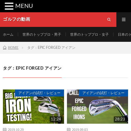
MENU
ゴルフの動画
ホーム
世界のトッププロ・男子
世界のトッププロ・女子
日本の
HOME
タグ：EPIC FORGED アイアン
タグ：EPIC FORGED アイアン
アイアンの試打・レビュー
アイアンの試打・レビュー
12:24
28:23
2019.10.29
2019.09.03