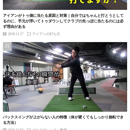
アイアンがトゥ側に当たる原因と対策｜自分ではちゃんと打とうとして
るのに、手元が浮いてトゥダウンしてクラブの先っぽに当たるのには必
ず理由がある
2018.11.27
アイアンの打ち方
バックスイングが上がらない人の特徴（体が硬くてもしっかり捻転でき
る方法）
2016.12.03
ゴルフのレッスン動画