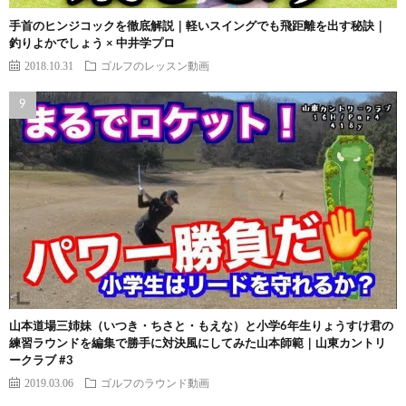
手首のヒンジコックを徹底解説｜軽いスイングでも飛距離を出す秘訣｜
釣りよかでしょう × 中井学プロ
2018.10.31
ゴルフのレッスン動画
山本道場三姉妹（いつき・ちさと・もえな）と小学6年生りょうすけ君の
練習ラウンドを編集で勝手に対決風にしてみた山本師範｜山東カントリ
ークラブ #3
2019.03.06
ゴルフのラウンド動画