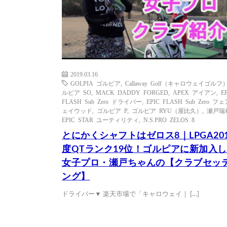
2019.03.16
GOLPIA ゴルピア
,
Callaway Golf（キャロウェイゴルフ
ルピア SO
,
MACK DADDY FORGED
,
APEX アイアン
,
E
FLASH Sub Zero ドライバー
,
EPIC FLASH Sub Zero フ
ェイウッド
,
ゴルピア P
,
ゴルピア RYU（屋比久）
,
瀬戸瑞
EPIC STAR ユーティリティ
,
N.S.PRO ZELOS 8
とにかくシャフトはゼロス8｜LPGA20
度QTランク19位！ゴルピアに新加入
女子プロ・瀬戸ちゃんの【クラブセッ
ング】
ドライバー▼ 楽天市場で「キャロウェイ｜ […]