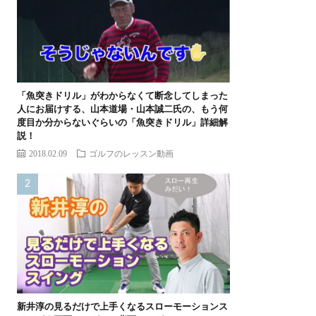
「魚突きドリル」がわからなくて断念してしまった
人にお届けする、山本道場・山本誠二氏の、もう何
度目か分からないぐらいの「魚突きドリル」詳細解
説！
2018.02.09
ゴルフのレッスン動画
新井淳の見るだけで上手くなるスローモーションス