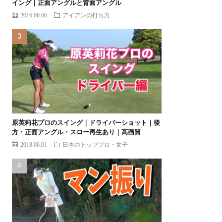
イング｜正面アングルと背面アングル
2016.06.06
アイアンの打ち方
原英莉花プロのスイング｜ドライバーショット｜後
方・正面アングル・スロー再生あり｜高画質
2018.06.01
日本のトッププロ・女子