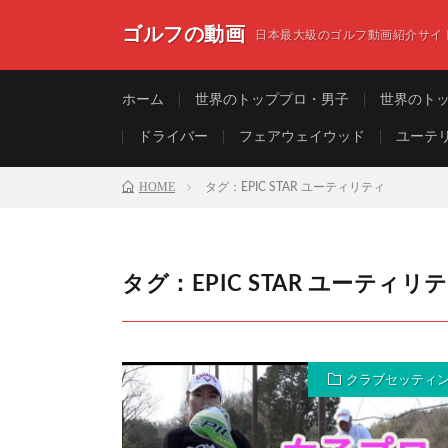
ゴルフの動画
日本最大級のゴルフ動画紹介サイ
ホーム
世界のトッププロ・男子
世界のト
ドライバー
フェアウェイウッド
ユーテ
HOME
タグ：EPIC STAR ユーティリティ
タグ：EPIC STAR ユーティリ
クラブセッティ