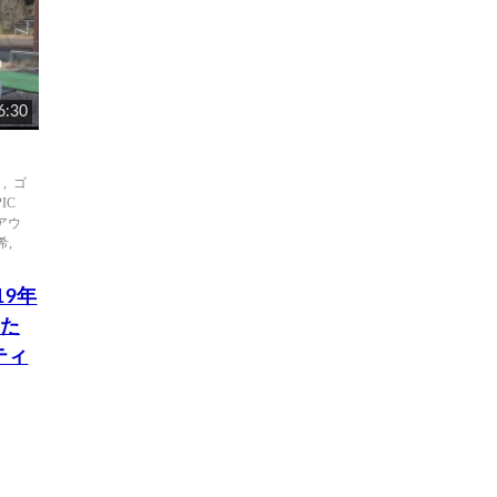
6:30
）
,
ゴ
PIC
ェアウ
希
,
19年
した
ティ