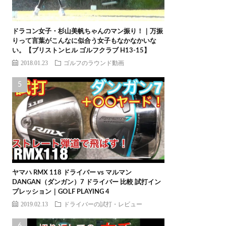
ドラコン女子・杉山美帆ちゃんのマン振り！｜万振
りって言葉がこんなに似合う女子もなかなかいな
い。【ブリストンヒル ゴルフクラブ H13-15】
2018.01.23
ゴルフのラウンド動画
ヤマハ RMX 118 ドライバー vs マルマン
DANGAN（ダンガン）7 ドライバー 比較 試打イン
プレッション｜GOLF PLAYING 4
2019.02.13
ドライバーの試打・レビュー