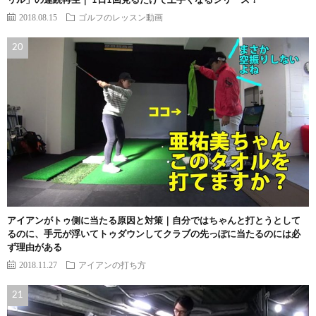
リル」の連続再生｜ 1日1回見るだけで上手くなるシリーズ！
2018.08.15
ゴルフのレッスン動画
アイアンがトゥ側に当たる原因と対策｜自分ではちゃんと打とうとして
るのに、手元が浮いてトゥダウンしてクラブの先っぽに当たるのには必
ず理由がある
2018.11.27
アイアンの打ち方