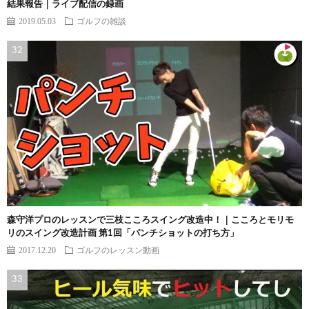
結果報告｜ライブ配信の録画
2019.05.03
ゴルフの雑談
森守洋プロのレッスンで三枝こころスイング改造中！｜こころとモリモ
リのスイング改造計画 第1回「パンチショットの打ち方」
2017.12.20
ゴルフのレッスン動画