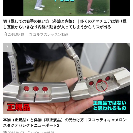
切り返しでの右手の使い方（外旋と内旋）｜多くのアマチュアは切り返
し直後からいきなり内旋の動きが入ってしまうからミスが出る
2018.06.19
ゴルフのレッスン動画
本物（正規品）と偽物（非正規品）の見分け方｜スコッティキャメロン
スタジオセレクトニューポート2
2018.04.02
ゴルフの雑談