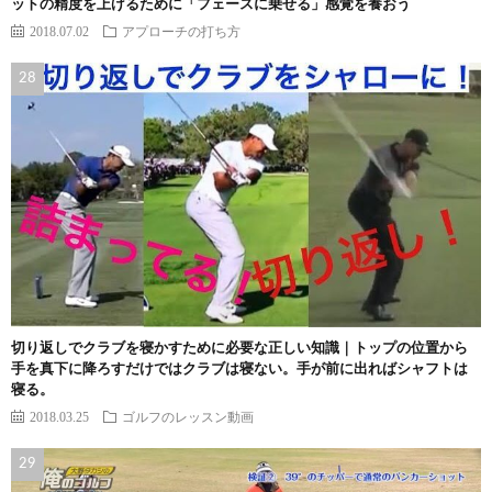
ットの精度を上げるために「フェースに乗せる」感覚を養おう
2018.07.02
アプローチの打ち方
切り返しでクラブを寝かすために必要な正しい知識｜トップの位置から
手を真下に降ろすだけではクラブは寝ない。手が前に出ればシャフトは
寝る。
2018.03.25
ゴルフのレッスン動画