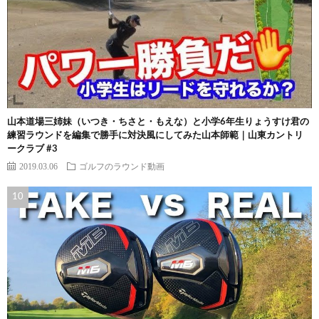
山本道場三姉妹（いつき・ちさと・もえな）と小学6年生りょうすけ君の
練習ラウンドを編集で勝手に対決風にしてみた山本師範｜山東カントリ
ークラブ #3
2019.03.06
ゴルフのラウンド動画