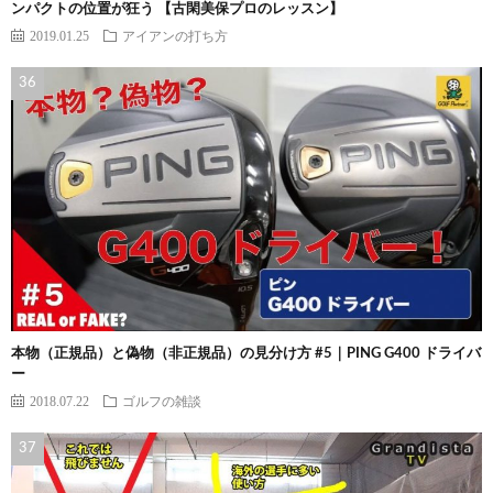
ンパクトの位置が狂う 【古閑美保プロのレッスン】
2019.01.25
アイアンの打ち方
本物（正規品）と偽物（非正規品）の見分け方 #5｜PING G400 ドライバ
ー
2018.07.22
ゴルフの雑談