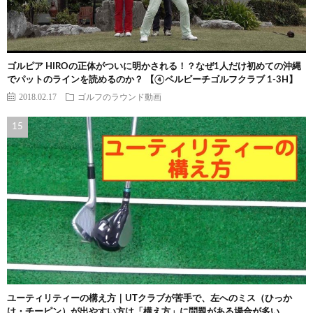
ゴルピア HIROの正体がついに明かされる！？なぜ1人だけ初めての沖縄
でパットのラインを読めるのか？ 【④ベルビーチゴルフクラブ 1-3H】
2018.02.17
ゴルフのラウンド動画
ユーティリティーの構え方｜UTクラブが苦手で、左へのミス（ひっか
け・チーピン）が出やすい方は「構え方」に問題がある場合が多い