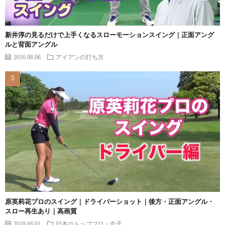
新井淳の見るだけで上手くなるスローモーションスイング｜正面アング
ルと背面アングル
2016.06.06
アイアンの打ち方
原英莉花プロのスイング｜ドライバーショット｜後方・正面アングル・
スロー再生あり｜高画質
2018.06.01
日本のトッププロ・女子