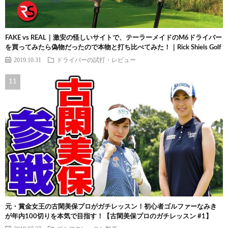
FAKE vs REAL｜激安の怪しいサイトで、テーラーメイドのM6ドライバー
を買ってみたら偽物だったので本物と打ち比べてみた！｜Rick Shiels Golf
2019.10.31
ドライバーの試打・レビュー
元・賞金女王の古閑美保プロがガチレッスン！初心者ゴルファーなみき
が年内100切りを本気で目指す！【古閑美保プロのガチレッスン #1】