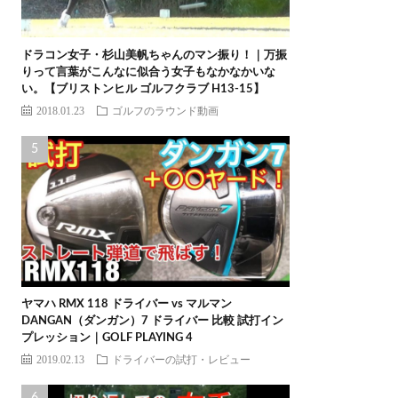
ドラコン女子・杉山美帆ちゃんのマン振り！｜万振
りって言葉がこんなに似合う女子もなかなかいな
い。【ブリストンヒル ゴルフクラブ H13-15】
2018.01.23
ゴルフのラウンド動画
ヤマハ RMX 118 ドライバー vs マルマン
DANGAN（ダンガン）7 ドライバー 比較 試打イン
プレッション｜GOLF PLAYING 4
2019.02.13
ドライバーの試打・レビュー