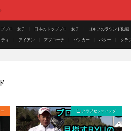
ト
ッププロ・女子
日本のトッププロ・女子
ゴルフのラウンド動画
リティ
アイアン
アプローチ
バンカー
パター
クラ
ド
ュー
クラブセッティング