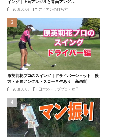
イング｜正面アングルと背面アングル
2016.06.06
アイアンの打ち方
原英莉花プロのスイング｜ドライバーショット｜後
方・正面アングル・スロー再生あり｜高画質
2018.06.01
日本のトッププロ・女子