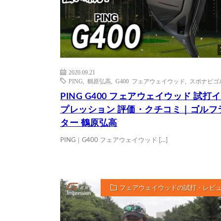
2020.09.21
PING
,
鶴原弘高
,
G400 フェアウェイウッド
,
スポナビゴ
PING G400 フェアウェイウッド 試打
プレッション 評価・クチコミ｜ゴルフ
ター 鶴原弘高
PING｜G400 フェアウェイウッド […]
フェアウェイウッドの試打・レビ