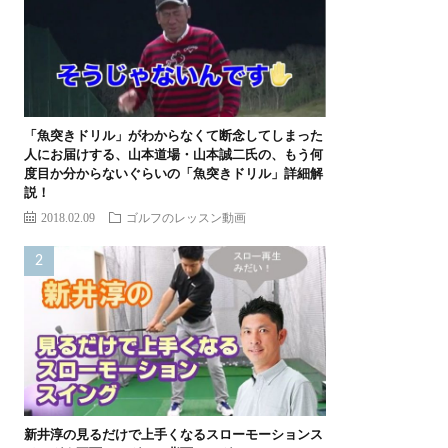
「魚突きドリル」がわからなくて断念してしまった
人にお届けする、山本道場・山本誠二氏の、もう何
度目か分からないぐらいの「魚突きドリル」詳細解
説！
2018.02.09
ゴルフのレッスン動画
新井淳の見るだけで上手くなるスローモーションス