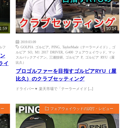
1:59
10:14
2019.03.09
ルフ
GOLPIA ゴルピア
,
PING
,
TaylorMade（テーラーメイド）
,
ゴ
ルピア SO
,
M1 2017 DRIVER
,
G400 フェアウェイウッド
,
マッ
イン
スルバックアイアン
,
三浦技研
,
ゴルピア P
,
ゴルピア RYU（屋
比久）
ライ
プロゴルファーを目指すゴルピアRYU（屋
比久）のクラブセッティング
ドライバー▼ 楽天市場で「テーラーメイド […]
ュー
フェアウェイウッドの試打・レビュー