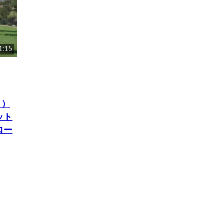
1:15
ク）
ット
ロー