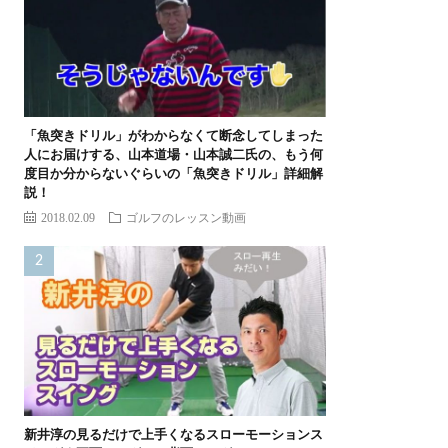
「魚突きドリル」がわからなくて断念してしまった
人にお届けする、山本道場・山本誠二氏の、もう何
度目か分からないぐらいの「魚突きドリル」詳細解
説！
2018.02.09
ゴルフのレッスン動画
新井淳の見るだけで上手くなるスローモーションス