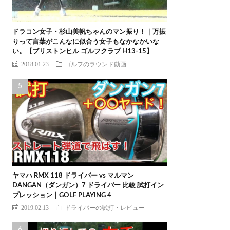
ドラコン女子・杉山美帆ちゃんのマン振り！｜万振
りって言葉がこんなに似合う女子もなかなかいな
い。【ブリストンヒル ゴルフクラブ H13-15】
2018.01.23
ゴルフのラウンド動画
ヤマハ RMX 118 ドライバー vs マルマン
DANGAN（ダンガン）7 ドライバー 比較 試打イン
プレッション｜GOLF PLAYING 4
2019.02.13
ドライバーの試打・レビュー