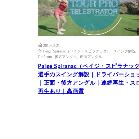
2019.02.21
Paige Spiranac（ペイジ・スピラナック）
,
スイング解説
,
Golf.com
,
後方アングル
,
正面アングル
Paige Spiranac（ペイジ・スピラナッ
選手のスイング解説｜ドライバーショ
｜正面・後方アングル｜連続再生・ス
再生あり｜高画質