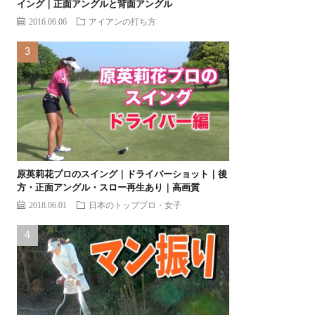
イング｜正面アングルと背面アングル
2016.06.06
アイアンの打ち方
原英莉花プロのスイング｜ドライバーショット｜後
方・正面アングル・スロー再生あり｜高画質
2018.06.01
日本のトッププロ・女子