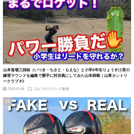
山本道場三姉妹（いつき・ちさと・もえな）と小学6年生りょうすけ君の
練習ラウンドを編集で勝手に対決風にしてみた山本師範｜山東カントリ
ークラブ #3
2019.03.06
ゴルフのラウンド動画