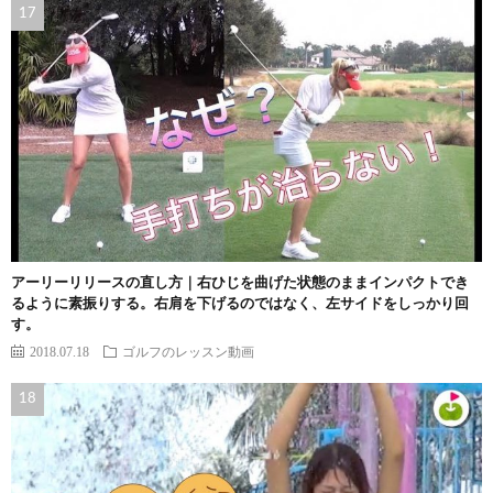
アーリーリリースの直し方｜右ひじを曲げた状態のままインパクトでき
るように素振りする。右肩を下げるのではなく、左サイドをしっかり回
す。
2018.07.18
ゴルフのレッスン動画