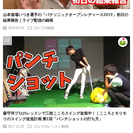
山本道場いつき選手の「パナソニックオープンレディース2019」初日の
結果報告｜ライブ配信の録画
2019.05.03
ゴルフの雑談
森守洋プロのレッスンで三枝こころスイング改造中！｜こころとモリモ
リのスイング改造計画 第1回「パンチショットの打ち方」
2017.12.20
ゴルフのレッスン動画