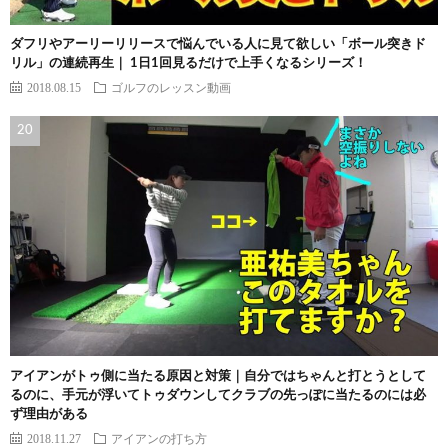
ダフリやアーリーリリースで悩んでいる人に見て欲しい「ボール突きド
リル」の連続再生｜ 1日1回見るだけで上手くなるシリーズ！
2018.08.15
ゴルフのレッスン動画
アイアンがトゥ側に当たる原因と対策｜自分ではちゃんと打とうとして
るのに、手元が浮いてトゥダウンしてクラブの先っぽに当たるのには必
ず理由がある
2018.11.27
アイアンの打ち方