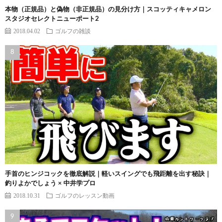
本物（正規品）と偽物（非正規品）の見分け方｜スコッティキャメロン
スタジオセレクトニューポート2
2018.04.02
ゴルフの雑談
手首のヒンジコックを徹底解説｜軽いスイングでも飛距離を出す秘訣｜
釣りよかでしょう × 中井学プロ
2018.10.31
ゴルフのレッスン動画