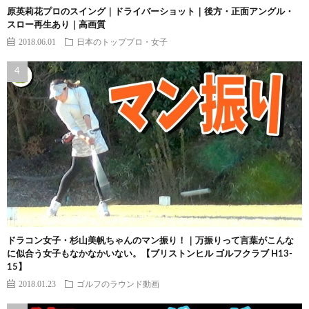
原英莉花プロのスイング｜ドライバーショット｜後方・正面アングル・
スロー再生あり｜高画質
2018.06.01
日本のトッププロ・女子
ドラコン女子・杉山美帆ちゃんのマン振り！｜万振りって言葉がこんな
に似合う女子もなかなかいない。【ブリストンヒル ゴルフクラブ H13-
15】
2018.01.23
ゴルフのラウンド動画