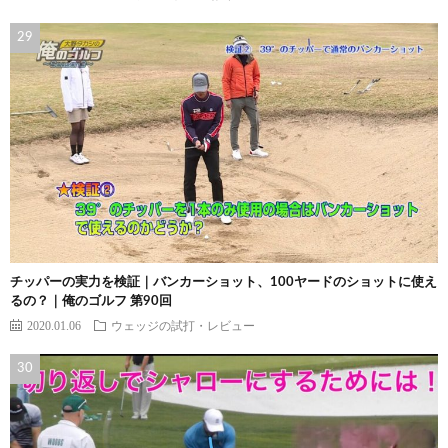
チッパーの実力を検証｜バンカーショット、100ヤードのショットに使え
るの？｜俺のゴルフ 第90回
2020.01.06
ウェッジの試打・レビュー