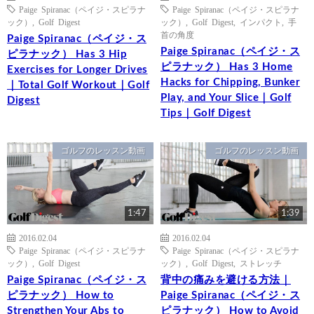
Paige Spiranac（ペイジ・スピラナ
Paige Spiranac（ペイジ・スピラナ
ック）
,
Golf Digest
ック）
,
Golf Digest
,
インパクト
,
手
首の角度
Paige Spiranac（ペイジ・ス
Paige Spiranac（ペイジ・ス
ピラナック） Has 3 Hip
ピラナック） Has 3 Home
Exercises for Longer Drives
Hacks for Chipping, Bunker
｜Total Golf Workout｜Golf
Play, and Your Slice｜Golf
Digest
Tips｜Golf Digest
ゴルフのレッスン動画
ゴルフのレッスン動画
1:47
1:39
2016.02.04
2016.02.04
Paige Spiranac（ペイジ・スピラナ
Paige Spiranac（ペイジ・スピラナ
ック）
,
Golf Digest
ック）
,
Golf Digest
,
ストレッチ
Paige Spiranac（ペイジ・ス
背中の痛みを避ける方法｜
ピラナック） How to
Paige Spiranac（ペイジ・ス
Strengthen Your Abs to
ピラナック） How to Avoid