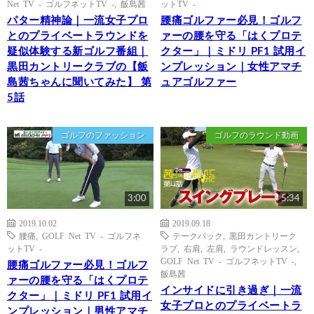
Net TV - ゴルフネットTV -
,
飯島茜
ットTV -
パター精神論｜一流女子プロ
腰痛ゴルファー必見！ゴルフ
とのプライベートラウンドを
ァーの腰を守る「はくプロテ
疑似体験する新ゴルフ番組｜
クター」｜ミドリ PF1 試用イ
黒田カントリークラブの【飯
ンプレッション｜女性アマチ
島茜ちゃんに聞いてみた】 第
ュアゴルファー
5話
ゴルフのファッション
ゴルフのラウンド動画
3:00
5:34
2019.10.02
2019.09.18
腰痛
,
GOLF Net TV - ゴルフネ
テークバック
,
黒田カントリーク
ットTV -
ラブ
,
右肩
,
左肩
,
ラウンドレッスン
,
GOLF Net TV - ゴルフネットTV -
,
腰痛ゴルファー必見！ゴルフ
飯島茜
ァーの腰を守る「はくプロテ
インサイドに引き過ぎ｜一流
クター」｜ミドリ PF1 試用イ
女子プロとのプライベートラ
ンプレッション｜男性アマチ