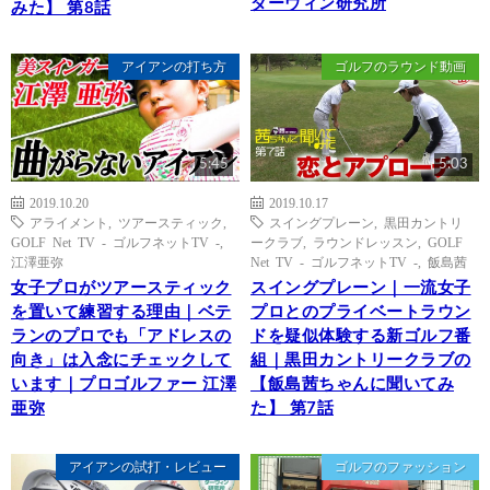
ダーウィン研究所
みた】 第8話
アイアンの打ち方
ゴルフのラウンド動画
5:45
5:03
2019.10.20
2019.10.17
アライメント
,
ツアースティック
,
スイングプレーン
,
黒田カントリ
GOLF Net TV - ゴルフネットTV -
,
ークラブ
,
ラウンドレッスン
,
GOLF
江澤亜弥
Net TV - ゴルフネットTV -
,
飯島茜
女子プロがツアースティック
スイングプレーン｜一流女子
を置いて練習する理由｜ベテ
プロとのプライベートラウン
ランのプロでも「アドレスの
ドを疑似体験する新ゴルフ番
向き」は入念にチェックして
組｜黒田カントリークラブの
います｜プロゴルファー 江澤
【飯島茜ちゃんに聞いてみ
亜弥
た】 第7話
アイアンの試打・レビュー
ゴルフのファッション