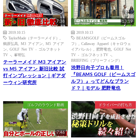
7:38
13:19
2019.10.15
2019.10.13
TaylorMade（テーラーメイド）
,
BEAMSGOLF（ビームスゴル
鶴原弘高
,
M3 アイアン
,
M5 アイア
フ）
,
Callaway Apparel（キャロウェ
ン
,
GOLF Net TV - ゴルフネット
イアパレル）
,
肥野竜也
,
GOLF Net
TV -
,
峯明弘
TV - ゴルフネットTV -
,
BRIEFING（ブリーフィング）
テーラーメイド M3 アイアン
渋野日向子プロも着用！
vs M5 アイアン 新旧比較 試
『BEAMS GOLF（ビームスゴ
打インプレッション｜ギアダ
ルフ）』ってどんなブラン
ーウィン研究所
ド？｜モデル 肥野竜也
ゴルフのラウンド動画
ドライバーの打ち方
7:46
4:49