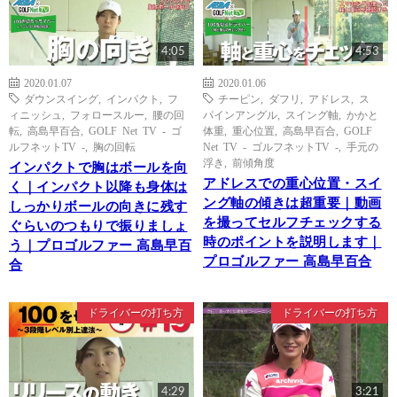
4:05
4:53
2020.01.07
2020.01.06
ダウンスイング
,
インパクト
,
フ
チーピン
,
ダフリ
,
アドレス
,
ス
ィニッシュ
,
フォロースルー
,
腰の回
パインアングル
,
スイング軸
,
かかと
転
,
高島早百合
,
GOLF Net TV - ゴ
体重
,
重心位置
,
高島早百合
,
GOLF
ルフネットTV -
,
胸の回転
Net TV - ゴルフネットTV -
,
手元の
浮き
,
前傾角度
インパクトで胸はボールを向
アドレスでの重心位置・スイ
く｜インパクト以降も身体は
ング軸の傾きは超重要｜動画
しっかりボールの向きに残す
を撮ってセルフチェックする
ぐらいのつもりで振りましょ
時のポイントを説明します｜
う｜プロゴルファー 高島早百
プロゴルファー 高島早百合
合
ドライバーの打ち方
ドライバーの打ち方
4:29
3:21