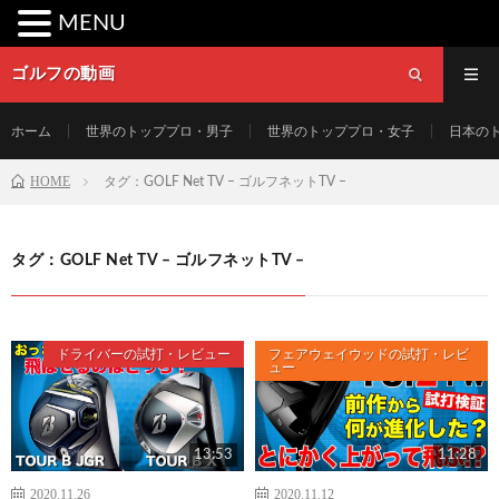
MENU
ゴルフの動画
ホーム
世界のトッププロ・男子
世界のトッププロ・女子
日本の
HOME
タグ：GOLF Net TV – ゴルフネットTV –
タグ：GOLF Net TV – ゴルフネットTV –
ドライバーの試打・レビュー
フェアウェイウッドの試打・レビ
ュー
13:53
11:28
2020.11.26
2020.11.12