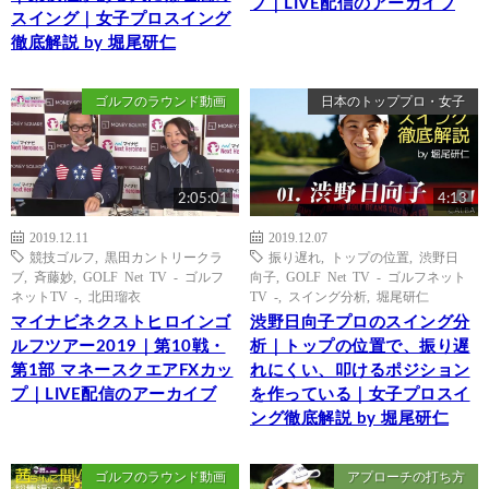
プ｜LIVE配信のアーカイブ
スイング｜女子プロスイング
徹底解説 by 堀尾研仁
ゴルフのラウンド動画
日本のトッププロ・女子
2:05:01
4:13
2019.12.11
2019.12.07
競技ゴルフ
,
黒田カントリークラ
振り遅れ
,
トップの位置
,
渋野日
ブ
,
斉藤妙
,
GOLF Net TV - ゴルフ
向子
,
GOLF Net TV - ゴルフネット
ネットTV -
,
北田瑠衣
TV -
,
スイング分析
,
堀尾研仁
マイナビネクストヒロインゴ
渋野日向子プロのスイング分
ルフツアー2019｜第10戦・
析｜トップの位置で、振り遅
第1部 マネースクエアFXカッ
れにくい、叩けるポジション
プ｜LIVE配信のアーカイブ
を作っている｜女子プロスイ
ング徹底解説 by 堀尾研仁
ゴルフのラウンド動画
アプローチの打ち方