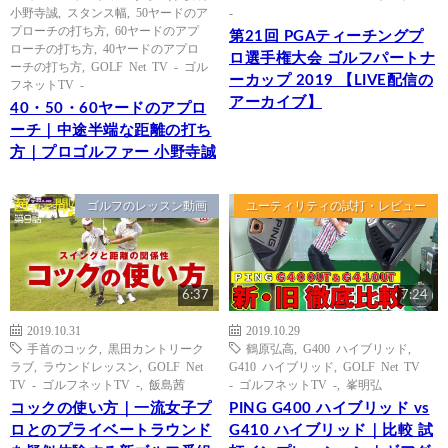
小野寺誠
,
スタンス幅
,
50ヤードのア
-
プローチの打ち方
,
60ヤードのアプ
第21回 PGAティーチングプ
ローチの打ち方
,
40ヤードのアプロ
ロ選手権大会 ゴルフパートナ
ーチの打ち方
,
GOLF Net TV - ゴル
ーカップ 2019 【LIVE配信の
フネットTV -
アーカイブ】
40・50・60ヤードのアプロ
ーチ｜中途半端な距離の打ち
方｜プロゴルファー 小野寺誠
ゴルフのレッスン動画
ユーティリティの試打・レビュー
6:37
7:24
2019.10.31
2019.10.29
手首のコック
,
黒田カントリーク
鶴原弘高
,
G400 ハイブリッド
,
ラブ
,
ラウンドレッスン
,
GOLF Net
G410 ハイブリッド
,
GOLF Net TV
TV - ゴルフネットTV -
,
飯島茜
- ゴルフネットTV -
,
峯明弘
コックの使い方｜一流女子プ
PING G400 ハイブリッド vs
ロとのプライベートラウンド
G410 ハイブリッド｜比較 試