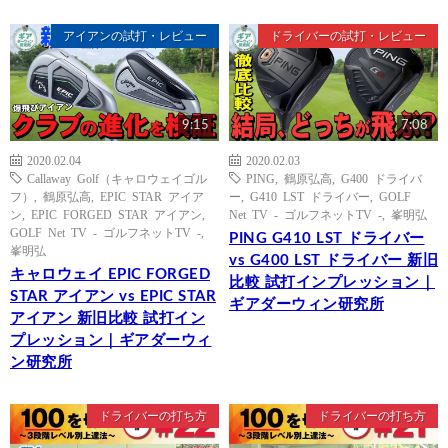
アイアンの試打・レビュー
ドライバーの試打・レビュー
9:15
7:08
2020.02.04
2020.02.03
Callaway Golf（キャロウェイゴル
PING
,
鶴原弘高
,
G400 ドライバ
フ）
,
鶴原弘高
,
EPIC STAR アイア
ー
,
G410 LST ドライバー
,
GOLF
ン
,
EPIC FORGED STAR アイアン
,
Net TV - ゴルフネットTV -
,
峯明弘
GOLF Net TV - ゴルフネットTV -
,
PING G410 LST ドライバー
峯明弘
vs G400 LST ドライバー 新旧
キャロウェイ EPIC FORGED
比較 試打インプレッション｜
STAR アイアン vs EPIC STAR
ギアダーウィン研究所
アイアン 新旧比較 試打イン
プレッション｜ギアダーウィ
ン研究所
ドライバーの打ち方
ドライバーの打ち方