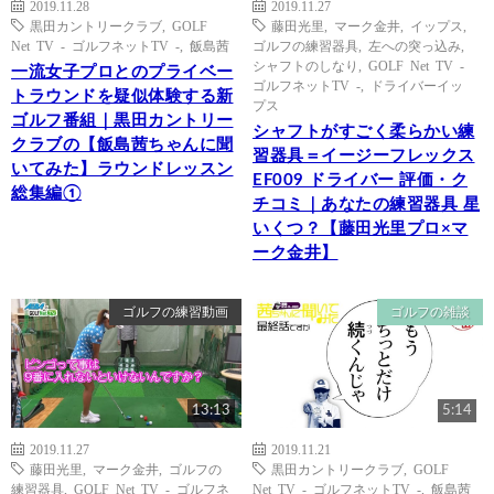
2019.11.28
2019.11.27
黒田カントリークラブ
,
GOLF
藤田光里
,
マーク金井
,
イップス
,
Net TV - ゴルフネットTV -
,
飯島茜
ゴルフの練習器具
,
左への突っ込み
,
シャフトのしなり
,
GOLF Net TV -
一流女子プロとのプライベー
ゴルフネットTV -
,
ドライバーイッ
トラウンドを疑似体験する新
プス
ゴルフ番組｜黒田カントリー
シャフトがすごく柔らかい練
クラブの【飯島茜ちゃんに聞
習器具＝イージーフレックス
いてみた】ラウンドレッスン
EF009 ドライバー 評価・ク
総集編①
チコミ｜あなたの練習器具 星
いくつ？【藤田光里プロ×マ
ーク金井】
ゴルフの練習動画
ゴルフの雑談
13:13
5:14
2019.11.27
2019.11.21
藤田光里
,
マーク金井
,
ゴルフの
黒田カントリークラブ
,
GOLF
練習器具
,
GOLF Net TV - ゴルフネ
Net TV - ゴルフネットTV -
,
飯島茜