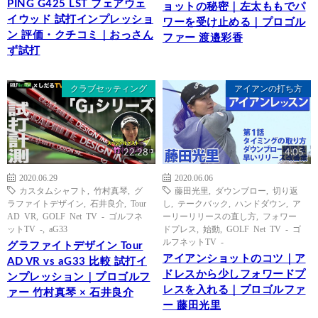
PING G425 LST フェアウェ
ョットの秘密｜左太ももでパ
イウッド 試打インプレッショ
ワーを受け止める｜プロゴル
ン 評価・クチコミ｜おっさん
ファー 渡邉彩香
ず試打
クラブセッティング
アイアンの打ち方
22:28
4:05
2020.06.29
2020.06.06
カスタムシャフト
,
竹村真琴
,
グ
藤田光里
,
ダウンブロー
,
切り返
ラファイトデザイン
,
石井良介
,
Tour
し
,
テークバック
,
ハンドダウン
,
ア
AD VR
,
GOLF Net TV - ゴルフネ
ーリーリリースの直し方
,
フォワー
ットTV -
,
aG33
ドプレス
,
始動
,
GOLF Net TV - ゴ
ルフネットTV -
グラファイトデザイン Tour
アイアンショットのコツ｜ア
AD VR vs aG33 比較 試打イ
ドレスから少しフォワードプ
ンプレッション｜プロゴルフ
レスを入れる｜プロゴルファ
ァー 竹村真琴 × 石井良介
ー 藤田光里