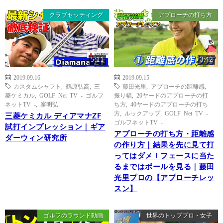
クラブセッティング
アプローチの打ち方
5:11
3:42
2019.09.16
2019.09.15
カスタムシャフト
,
鶴原弘高
,
三
藤田光里
,
アプローチの距離感
,
菱ケミカル
,
GOLF Net TV - ゴルフ
振り幅
,
20ヤードのアプローチの打
ネットTV -
,
峯明弘
ち方
,
40ヤードのアプローチの打ち
方
,
ルックアップ
,
GOLF Net TV -
三菱ケミカル ディアマナZF
ゴルフネットTV -
試打インプレッション｜ギア
アプローチの打ち方・距離感
ダーウィン研究所
の作り方｜結果を先に見て打
ってはダメ！フェースに当た
るまではボールを見る｜藤田
光里プロの【アプローチレッ
スン】
ゴルフのラウンド動画
世界のトッププロ・女子