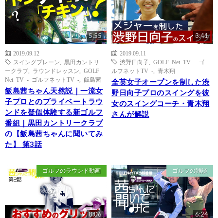
5:55
3:41
2019.09.12
2019.09.11
スイングプレーン
,
黒田カントリ
渋野日向子
,
GOLF Net TV - ゴ
ークラブ
,
ラウンドレッスン
,
GOLF
ルフネットTV -
,
青木翔
Net TV - ゴルフネットTV -
,
飯島茜
全英女子オープンを制した渋
飯島茜ちゃん天然説｜一流女
野日向子プロのスイングを彼
子プロとのプライベートラウ
女のスイングコーチ・青木翔
ンドを疑似体験する新ゴルフ
さんが解説
番組｜黒田カントリークラブ
の【飯島茜ちゃんに聞いてみ
た】 第3話
ゴルフのラウンド動画
ゴルフの雑談
8:06
6:24