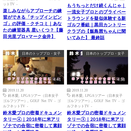
ットTV -
もうちっとだけ続くんじゃ｜
楽しみながらアプローチの練
一流女子プロとのプライベー
習ができる「チップインビン
トラウンドを疑似体験する新
ゴ」の評価・クチコミ｜あな
ゴルフ番組｜黒田カントリー
たの練習器具 星いくつ？【藤
クラブの【飯島茜ちゃんに聞
田光里プロ×マーク金井】
いてみた】 最終話
日本のトッププロ・女子
日本のトッププロ・女子
4:41
4:38
2019.11.20
2019.11.20
鈴木愛
,
LPGAツアー（日本女子
鈴木愛
,
LPGAツアー（日本女子
ゴルフツアー）
,
GOLF Net TV - ゴ
ゴルフツアー）
,
GOLF Net TV - ゴ
ルフネットTV -
ルフネットTV -
鈴木愛プロの密着ドキュメン
鈴木愛プロの密着ドキュメン
タリー④｜2018年に米アリ
タリー③｜2018年に米アリ
ゾナでの合宿に密着して素顔
ゾナでの合宿に密着して素顔