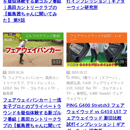
を疑似体験する新ゴルフ番組
打インプレッション｜ギアダ
｜黒田カントリークラブの
ーウィン研究所
【飯島茜ちゃんに聞いてみ
た】 第9話
ゴルフのラウンド動画
フェアウェイウッドの試打・レビ
ュー
3:13
6:38
2019.10.24
2019.10.22
フェアウェイバンカー
,
黒田カン
PING
,
3番ウッド（スプーン）
,
トリークラブ
,
ラウンドレッスン
,
鶴原弘高
,
G410 フェアウェイウッド
GOLF Net TV - ゴルフネットTV -
,
LST
,
GOLF Net TV - ゴルフネット
飯島茜
TV -
,
峯明弘
,
G400 Stretch3 フェア
ウェイウッド
フェアウェイバンカー｜一流
PING G400 Stretch3 フェア
女子プロとのプライベートラ
ウェイウッド vs G410 LST フ
ウンドを疑似体験する新ゴル
ェアウェイウッド 新旧比較
フ番組｜黒田カントリークラ
試打インプレッション｜ギア
ブの【飯島茜ちゃんに聞いて