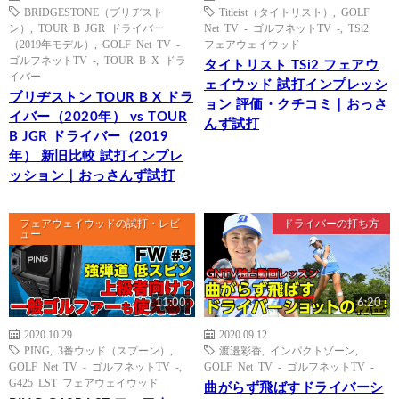
BRIDGESTONE（ブリヂスト
Titleist（タイトリスト）
,
GOLF
ン）
,
TOUR B JGR ドライバー
Net TV - ゴルフネットTV -
,
TSi2
（2019年モデル）
,
GOLF Net TV -
フェアウェイウッド
ゴルフネットTV -
,
TOUR B X ドラ
タイトリスト TSi2 フェアウ
イバー
ェイウッド 試打インプレッシ
ブリヂストン TOUR B X ドラ
ョン 評価・クチコミ｜おっさ
イバー（2020年） vs TOUR
んず試打
B JGR ドライバー（2019
年） 新旧比較 試打インプレ
ッション｜おっさんず試打
フェアウェイウッドの試打・レビ
ドライバーの打ち方
ュー
11:00
6:20
2020.10.29
2020.09.12
PING
,
3番ウッド（スプーン）
,
渡邉彩香
,
インパクトゾーン
,
GOLF Net TV - ゴルフネットTV -
,
GOLF Net TV - ゴルフネットTV -
G425 LST フェアウェイウッド
曲がらず飛ばすドライバーシ