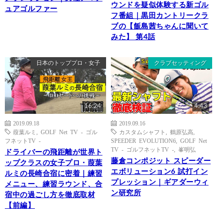
ウンドを疑似体験する新ゴル
ュアゴルファー
フ番組｜黒田カントリークラ
ブの【飯島茜ちゃんに聞いて
みた】 第4話
日本のトッププロ・女子
クラブセッティング
16:24
4:43
2019.09.18
2019.09.16
葭葉ルミ
,
GOLF Net TV - ゴル
カスタムシャフト
,
鶴原弘高
,
フネットTV -
SPEEDER EVOLUTION6
,
GOLF Net
TV - ゴルフネットTV -
,
峯明弘
ドライバーの飛距離が世界ト
藤倉コンポジット スピーダー
ップクラスの女子プロ・葭葉
エボリューション6 試打イン
ルミの長崎合宿に密着｜練習
プレッション｜ギアダーウィ
メニュー、練習ラウンド、合
ン研究所
宿中の過ごし方を徹底取材
【前編】