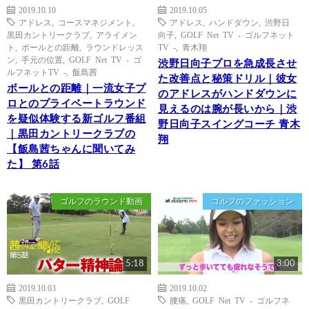
2019.10.10
2019.10.05
アドレス
,
コースマネジメント
,
アドレス
,
ハンドダウン
,
渋野日
黒田カントリークラブ
,
アライメン
向子
,
GOLF Net TV - ゴルフネット
ト
,
ボールとの距離
,
ラウンドレッス
TV -
,
青木翔
ン
,
手元の位置
,
GOLF Net TV - ゴ
渋野日向子プロを急成長させ
ルフネットTV -
,
飯島茜
た改善点と秘策ドリル｜彼女
ボールとの距離｜一流女子プ
のアドレスがハンドダウンに
ロとのプライベートラウンド
見えるのは腕が長いから｜渋
を疑似体験する新ゴルフ番組
野日向子スイングコーチ 青木
｜黒田カントリークラブの
翔
【飯島茜ちゃんに聞いてみ
た】 第6話
ゴルフのラウンド動画
ゴルフのファッション
5:18
3:00
2019.10.03
2019.10.02
黒田カントリークラブ
,
GOLF
腰痛
,
GOLF Net TV - ゴルフネ