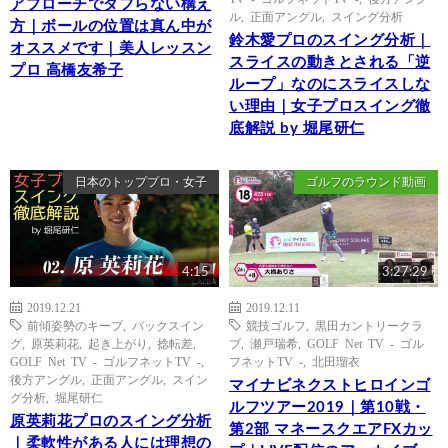
アプローチでダフらない構え
ル
,
正面アングル
,
スイング分析
方｜ボールの位置は真ん中が
鈴木愛プロのスイング分析｜
オススメです｜美人レッスン
スライスの動きとされる「逆
プロ 高橋友希子
ループ」なのにスライスしな
い理由｜女子プロスイング徹
底解説 by 堀尾研仁
日本のトッププロ・女子
ゴルフのラウンド動画
4:15
3:27:29
2019.12.21
2019.12.11
前傾姿勢のキープ
,
バックスイン
競技ゴルフ
,
黒田カントリークラ
グ
,
原英莉花
,
起き上がり
,
捻転差
,
ブ
,
瀬戸瑞希
,
GOLF Net TV - ゴル
GOLF Net TV - ゴルフネットTV -
,
フネットTV -
,
北田瑠衣
後方アングル
,
正面アングル
,
スイン
マイナビネクストヒロインゴ
グ分析
,
堀尾研仁
ルフツアー2019｜第10戦・
原英莉花プロのスイング分析
第2部 マネースクエアFXカッ
｜柔軟性がある人には理想の