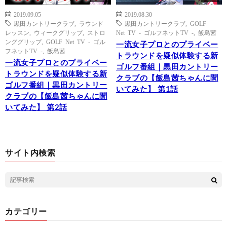
2019.09.05
2019.08.30
黒田カントリークラブ
,
ラウンド
黒田カントリークラブ
,
GOLF
レッスン
,
ウィークグリップ
,
ストロ
Net TV - ゴルフネットTV -
,
飯島茜
ンググリップ
,
GOLF Net TV - ゴル
一流女子プロとのプライベー
フネットTV -
,
飯島茜
トラウンドを疑似体験する新
一流女子プロとのプライベー
ゴルフ番組｜黒田カントリー
トラウンドを疑似体験する新
クラブの【飯島茜ちゃんに聞
ゴルフ番組｜黒田カントリー
いてみた】 第1話
クラブの【飯島茜ちゃんに聞
いてみた】 第2話
サイト内検索
カテゴリー