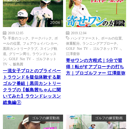
20:06
5:04
2019.12.05
2019.12.04
手首のコック
,
テークバック
,
ボ
ハンドファースト
,
ボールの位置
,
ールの位置
,
フェアウェイバンカー
,
体重配分
,
ランニングアプローチ
,
黒田カントリークラブ
,
スイング軌
GOLF Net TV - ゴルフネットTV -
,
道
,
グリーン周り
,
ラウンドレッス
江澤亜弥
ン
,
GOLF Net TV - ゴルフネット
寄せワンの方程式｜5分で習
TV -
,
飯島茜
得！転がすアプローチの打ち
一流女子プロとのプライベー
方｜プロゴルファー 江澤亜弥
トラウンドを疑似体験する新
ゴルフ番組｜黒田カントリー
クラブの【飯島茜ちゃんに聞
いてみた】ラウンドレッスン
総集編②
ゴルフの練習動画
ゴルフの練習動画