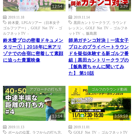
12:54
3:39
2019.11.18
2019.11.14
鈴木愛
,
LPGAツアー（日本女子
黒田カントリークラブ
,
ラウンド
ゴルフツアー）
,
GOLF Net TV - ゴ
レッスン
,
GOLF Net TV - ゴルフネ
ルフネットTV -
ットTV -
,
飯島茜
鈴木愛プロの密着ドキュメン
師弟ガチンコ対決｜一流女子
タリー①｜2018年に米アリ
プロとのプライベートラウン
ゾナでの合宿に密着して素顔
ドを疑似体験する新ゴルフ番
に迫った貴重映像
組｜黒田カントリークラブの
【飯島茜ちゃんに聞いてみ
た】 第10話
アプローチの打ち方
ゴルフのラウンド動画
13:14
3:59:59
2019.11.13
2019.11.01
ボールの位置
,
ラフからの打ち方
,
GOLF Net TV - ゴルフネットTV