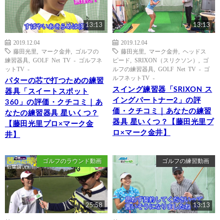
13:13
13:13
2019.12.04
2019.12.04
藤田光里
,
マーク金井
,
ゴルフの
藤田光里
,
マーク金井
,
ヘッドス
練習器具
,
GOLF Net TV - ゴルフネ
ピード
,
SRIXON（スリクソン）
,
ゴ
ットTV -
ルフの練習器具
,
GOLF Net TV - ゴ
ルフネットTV -
パターの芯で打つための練習
スイング練習器「SRIXON ス
器具「スイートスポット
イングパートナー2」の評
360」の評価・クチコミ｜あ
価・クチコミ｜あなたの練習
なたの練習器具 星いくつ？
器具 星いくつ？【藤田光里プ
【藤田光里プロ×マーク金
ロ×マーク金井】
井】
ゴルフのラウンド動画
ゴルフの練習動画
25:58
13:13