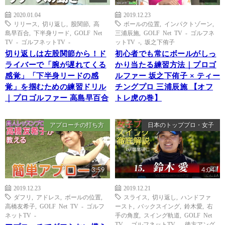
2020.01.04
2019.12.23
リリース
,
切り返し
,
股関節
,
高
ボールの位置
,
インパクトゾーン
,
島早百合
,
下半身リード
,
GOLF Net
三浦辰施
,
GOLF Net TV - ゴルフネ
TV - ゴルフネットTV -
ットTV -
,
坂之下侑子
切り返しは左股関節から！ド
初心者でも常にボールがしっ
ライバーで「腕が遅れてくる
かり当たる練習方法｜プロゴ
感覚」「下半身リードの感
ルファー 坂之下侑子 × ティー
覚」を掴むための練習ドリル
チングプロ 三浦辰施 【オフ
｜プロゴルファー 高島早百合
トレ虎の巻】
アプローチの打ち方
日本のトッププロ・女子
3:59
4:04
2019.12.23
2019.12.21
ダフリ
,
アドレス
,
ボールの位置
,
スライス
,
切り返し
,
ハンドファ
高橋友希子
,
GOLF Net TV - ゴルフ
ースト
,
バックスイング
,
鈴木愛
,
右
ネットTV -
手の角度
,
スイング軌道
,
GOLF Net
TV - ゴルフネットTV -
,
後方アング