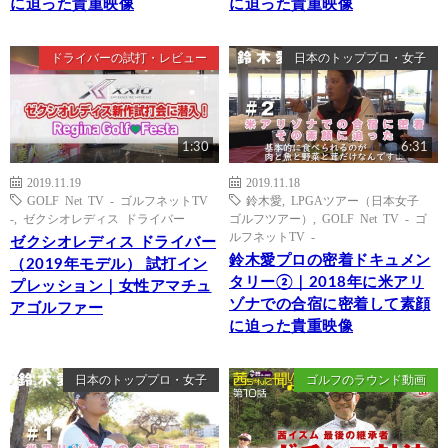
に迫った貴重映像
に迫った貴重映像
ドライバーの試打・レビュー
日本のトッププロ・女子
1:30
6:31
2019.11.19
2019.11.18
GOLF Net TV - ゴルフネットTV
鈴木愛
,
LPGAツアー（日本女子
-
,
ゼクシオレディス ドライバー
ゴルフツアー）
,
GOLF Net TV - ゴ
ルフネットTV -
ゼクシオレディス ドライバー
鈴木愛プロの密着ドキュメン
（2019年モデル） 試打イン
タリー②｜2018年に米アリ
プレッション｜女性アマチュ
ゾナでの合宿に密着して素顔
アゴルファー
に迫った貴重映像
日本のトッププロ・女子
ゴルフのラウンド動画