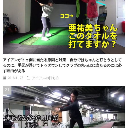
アイアンがトゥ側に当たる原因と対策｜自分ではちゃんと打とうとして
るのに、手元が浮いてトゥダウンしてクラブの先っぽに当たるのには必
ず理由がある
2018.11.27
アイアンの打ち方