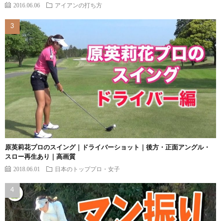
2016.06.06
アイアンの打ち方
原英莉花プロのスイング｜ドライバーショット｜後方・正面アングル・
スロー再生あり｜高画質
2018.06.01
日本のトッププロ・女子