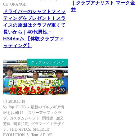
｜クラブアナリスト マーク金
CK ORANGE
井
ドライバーのシャフトフィッ
ティングをプレゼント！スラ
イスの原因はクラブが重くて
長いから｜40代男性・
HS46m/s 【体験クラブフィ
ッティング】
クラブセッティング
24:30
2018.10.18
3up CLUB - 最新のゴルフギア情
報をお届け! - スリーアップ・クラ
ブ
,
カスタムシャフト
,
関雅史
,
鹿又
芳典
,
鶴原弘高
,
グラファイトデザイ
ン
,
THE ATTAS
,
SPEEDER
EVOLUTION 5
,
Tour AD VR