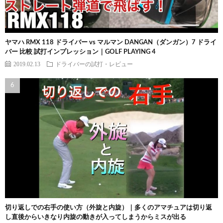
ヤマハ RMX 118 ドライバー vs マルマン DANGAN（ダンガン）7 ドライ
バー 比較 試打インプレッション｜GOLF PLAYING 4
2019.02.13
ドライバーの試打・レビュー
切り返しでの右手の使い方（外旋と内旋）｜多くのアマチュアは切り返
し直後からいきなり内旋の動きが入ってしまうからミスが出る