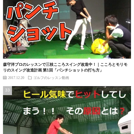
森守洋プロのレッスンで三枝こころスイング改造中！｜こころとモリモ
リのスイング改造計画 第1回「パンチショットの打ち方」
2017.12.20
ゴルフのレッスン動画