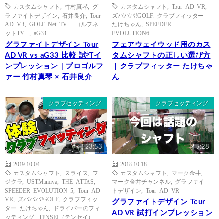
カスタムシャフト
,
竹村真琴
,
グ
カスタムシャフト
,
Tour AD VR
,
ラファイトデザイン
,
石井良介
,
Tour
ズバババ!GOLF
,
クラブフィッター
AD VR
,
GOLF Net TV - ゴルフネ
たけちゃん
,
SPEEDER
ットTV -
,
aG33
EVOLUTION6
グラファイトデザイン Tour
フェアウェイウッド用のカス
AD VR vs aG33 比較 試打イ
タムシャフトの正しい選び方
ンプレッション｜プロゴルフ
｜クラブフィッター たけちゃ
ァー 竹村真琴 × 石井良介
ん
クラブセッティング
クラブセッティング
23:53
5:28
2019.10.04
2018.10.18
カスタムシャフト
,
スライス
,
フ
カスタムシャフト
,
マーク金井
,
ジクラ
,
USTMamiya
,
THE ATTAS
,
マーク金井チャンネル
,
グラファイ
SPEEDER EVOLUTION 5
,
Tour AD
トデザイン
,
Tour AD VR
VR
,
ズバババ!GOLF
,
クラブフィッ
グラファイトデザイン Tour
ター たけちゃん
,
ドライバーのフィ
AD VR 試打インプレッション
ッティング
,
TENSEI（テンセイ）