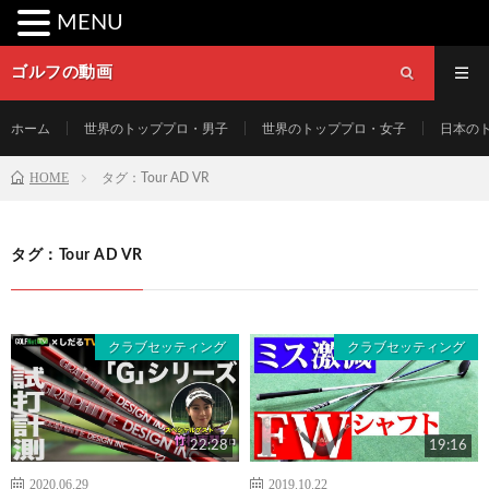
MENU
ゴルフの動画
ホーム
世界のトッププロ・男子
世界のトッププロ・女子
日本の
HOME
タグ：Tour AD VR
タグ：Tour AD VR
クラブセッティング
クラブセッティング
22:28
19:16
2020.06.29
2019.10.22