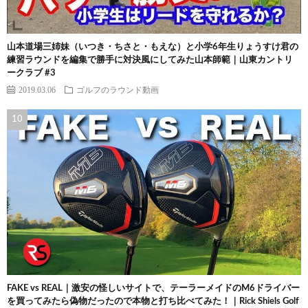
山本道場三姉妹（いつき・ちさと・もえな）と小学6年生りょうすけ君の
練習ラウンドを編集で勝手に対決風にしてみた山本師範｜山東カントリ
ークラブ #3
2019.03.06
ゴルフのラウンド動画
FAKE vs REAL｜激安の怪しいサイトで、テーラーメイドのM6ドライバー
を買ってみたら偽物だったので本物と打ち比べてみた！｜Rick Shiels Golf