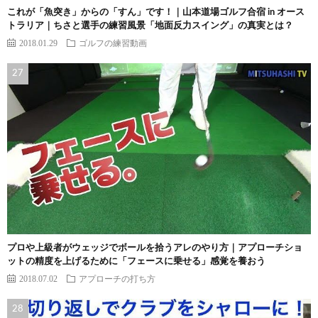
これが「魚突き」からの「すん」です！｜山本道場ゴルフ合宿 in オース
トラリア｜ちさと選手の練習風景「地面反力スイング」の真実とは？
2018.01.29
ゴルフの練習動画
プロや上級者がウェッジでボールを拾うアレのやり方｜アプローチショ
ットの精度を上げるために「フェースに乗せる」感覚を養おう
2018.07.02
アプローチの打ち方