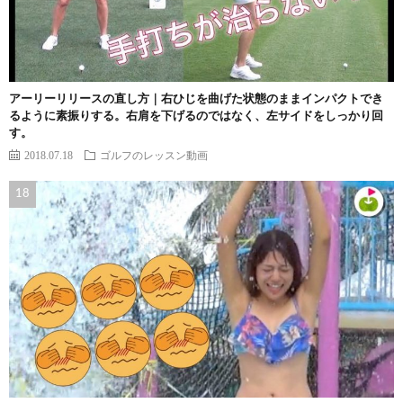
アーリーリリースの直し方｜右ひじを曲げた状態のままインパクトでき
るように素振りする。右肩を下げるのではなく、左サイドをしっかり回
す。
2018.07.18
ゴルフのレッスン動画