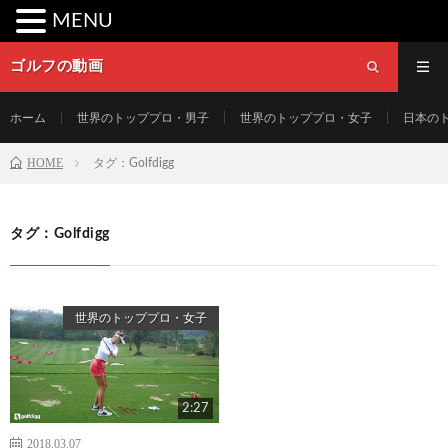
MENU
ゴルフの動画
ホーム
世界のトッププロ・男子
世界のトッププロ・女子
日本の
HOME
タグ：Golfdigg
タグ：Golfdigg
世界のトッププロ・女子
2:27
2018.03.07