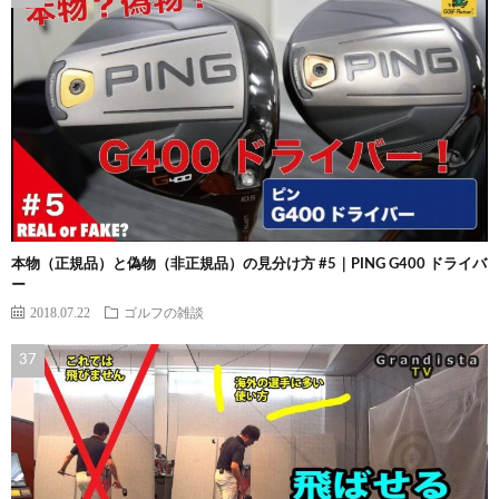
本物（正規品）と偽物（非正規品）の見分け方 #5｜PING G400 ドライバ
ー
2018.07.22
ゴルフの雑談