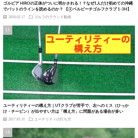
ゴルピア HIROの正体がついに明かされる！？なぜ1人だけ初めての沖縄
でパットのラインを読めるのか？ 【④ベルビーチゴルフクラブ 1-3H】
2018.02.17
ゴルフのラウンド動画
ユーティリティーの構え方｜UTクラブが苦手で、左へのミス（ひっか
け・チーピン）が出やすい方は「構え方」に問題がある場合が多い
2017.05.31
ユーテリティの打ち方