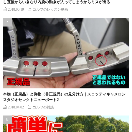
し直後からいきなり内旋の動きが入ってしまうからミスが出る
2018.06.19
ゴルフのレッスン動画
本物（正規品）と偽物（非正規品）の見分け方｜スコッティキャメロン
スタジオセレクトニューポート2
2018.04.02
ゴルフの雑談