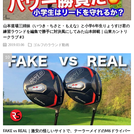
山本道場三姉妹（いつき・ちさと・もえな）と小学6年生りょうすけ君の
練習ラウンドを編集で勝手に対決風にしてみた山本師範｜山東カントリ
ークラブ #3
2019.03.06
ゴルフのラウンド動画
FAKE vs REAL｜激安の怪しいサイトで、テーラーメイドのM6ドライバー