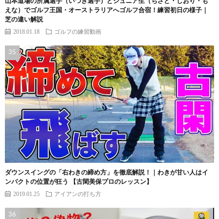
山本道場の所属選手（いつき選手）とジュニア生（ちさと・しおり・も
えな）でゴルフ王国・オーストラリアへゴルフ合宿！練習初日の様子｜
芝の違い解説
2018.01.18
ゴルフの練習動画
ダウンスイングの「右わきの締め方」を徹底解説！｜わきが甘い人はイ
ンパクトの位置が狂う 【古閑美保プロのレッスン】
2019.01.25
アイアンの打ち方