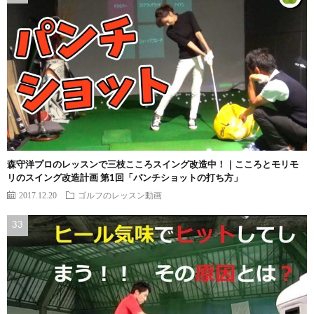
森守洋プロのレッスンで三枝こころスイング改造中！｜こころとモリモ
リのスイング改造計画 第1回「パンチショットの打ち方」
2017.12.20
ゴルフのレッスン動画