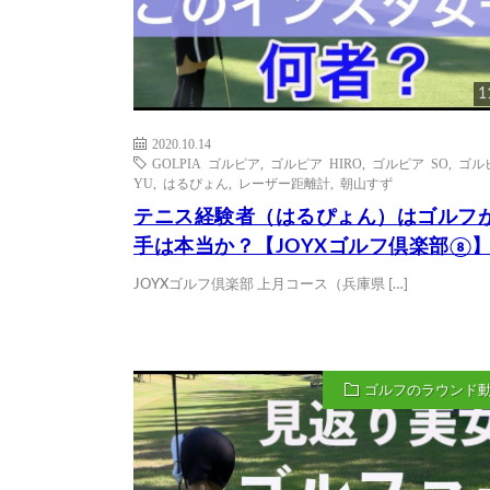
1
2020.10.14
GOLPIA ゴルピア
,
ゴルピア HIRO
,
ゴルピア SO
,
ゴル
YU
,
はるぴょん
,
レーザー距離計
,
朝山すず
テニス経験者（はるぴょん）はゴルフ
手は本当か？【JOYXゴルフ倶楽部⑧
JOYXゴルフ倶楽部 上月コース（兵庫県 […]
ゴルフのラウンド