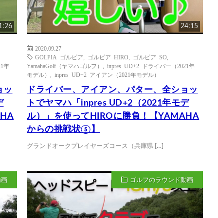
1:26
24:15
2020.09.27
GOLPIA ゴルピア
,
ゴルピア HIRO
,
ゴルピア SO
,
21年
YamahaGolf（ヤマハゴルフ）
,
inpres UD+2 ドライバー（2021年
モデル）
,
inpres UD+2 アイアン（2021年モデル）
ョッ
ドライバー、アイアン、パター、全ショッ
デ
トでヤマハ「inpres UD+2（2021年モデ
HA
ル）」を使ってHIROに勝負！【YAMAHA
からの挑戦状⑤】
グランドオークプレイヤーズコース（兵庫県 […]
動画
ゴルフのラウンド動画