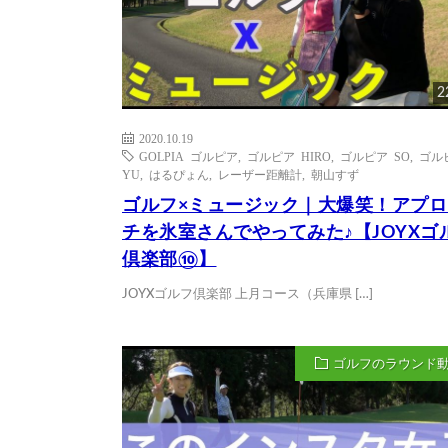
2
2020.10.19
GOLPIA ゴルピア
,
ゴルピア HIRO
,
ゴルピア SO
,
ゴル
YU
,
はるぴょん
,
レーザー距離計
,
朝山すず
ゴルフ×ミュージック｜大爆笑！アプロ
チを氷室さんでやってみた♪【JOYXゴ
倶楽部⑩】
JOYXゴルフ倶楽部 上月コース（兵庫県 […]
ゴルフのラウンド