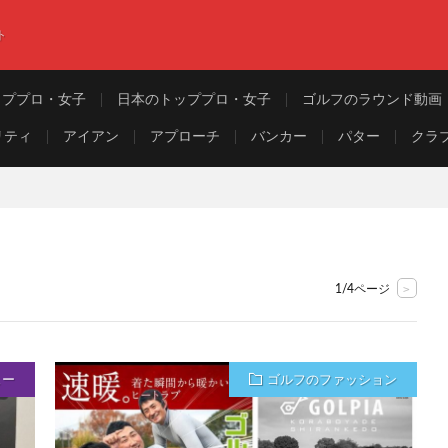
ト
ッププロ・女子
日本のトッププロ・女子
ゴルフのラウンド動画
リティ
アイアン
アプローチ
バンカー
パター
クラ
>
1/4ページ
ュー
ゴルフのファッション