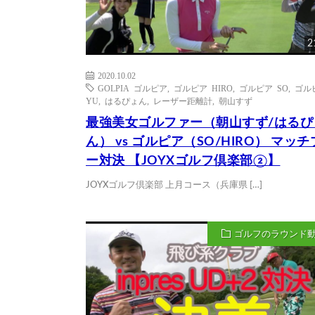
2
2020.10.02
GOLPIA ゴルピア
,
ゴルピア HIRO
,
ゴルピア SO
,
ゴル
YU
,
はるぴょん
,
レーザー距離計
,
朝山すず
最強美女ゴルファー（朝山すず/はるぴ
ん） vs ゴルピア（SO/HIRO） マッ
ー対決 【JOYXゴルフ倶楽部②】
JOYXゴルフ倶楽部 上月コース（兵庫県 […]
ゴルフのラウンド