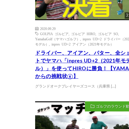
3
2020.09.29
GOLPIA ゴルピア
,
ゴルピア HIRO
,
ゴルピア SO
,
YamahaGolf（ヤマハゴルフ）
,
inpres UD+2 ドライバー（20
モデル）
,
inpres UD+2 アイアン（2021年モデル）
ドライバー、アイアン、パター、全シ
トでヤマハ「inpres UD+2（2021年モ
ル）」を使ってHIROに勝負！【YAMA
からの挑戦状⑥】
グランドオークプレイヤーズコース（兵庫県 […]
ゴルフのラウンド