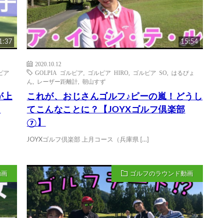
1:37
15:54
2020.10.12
ピア
GOLPIA ゴルピア
,
ゴルピア HIRO
,
ゴルピア SO
,
はるぴょ
ん
,
レーザー距離計
,
朝山すず
が上
これが、おじさんゴルフ♪ピーの嵐！どうし
】
てこんなことに？【JOYXゴルフ倶楽部
⑦】
JOYXゴルフ倶楽部 上月コース（兵庫県 […]
動画
ゴルフのラウンド動画