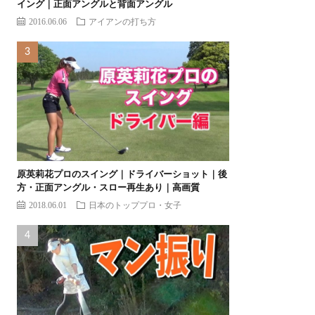
イング｜正面アングルと背面アングル
2016.06.06
アイアンの打ち方
原英莉花プロのスイング｜ドライバーショット｜後
方・正面アングル・スロー再生あり｜高画質
2018.06.01
日本のトッププロ・女子