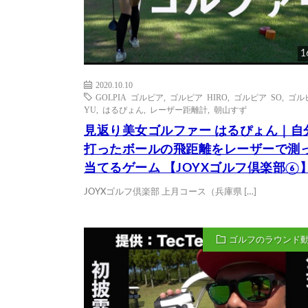
1
2020.10.10
GOLPIA ゴルピア
,
ゴルピア HIRO
,
ゴルピア SO
,
ゴル
YU
,
はるぴょん
,
レーザー距離計
,
朝山すず
見返り美女ゴルファー はるぴょん｜自
打ったボールの飛距離をレーザーで測
当てるゲーム 【JOYXゴルフ倶楽部⑥
JOYXゴルフ倶楽部 上月コース（兵庫県 […]
ゴルフのラウンド