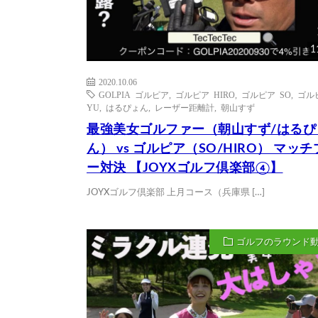
1
2020.10.06
GOLPIA ゴルピア
,
ゴルピア HIRO
,
ゴルピア SO
,
ゴル
YU
,
はるぴょん
,
レーザー距離計
,
朝山すず
最強美女ゴルファー（朝山すず/はるぴ
ん） vs ゴルピア（SO/HIRO） マッ
ー対決 【JOYXゴルフ倶楽部④】
JOYXゴルフ倶楽部 上月コース（兵庫県 […]
ゴルフのラウンド