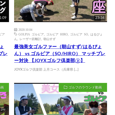
1:09
23:34
2020.10.04
ピア
GOLPIA ゴルピア
,
ゴルピア HIRO
,
ゴルピア SO
,
はるぴょ
ん
,
レーザー距離計
,
朝山すず
ょ
最強美女ゴルファー（朝山すず/はるぴょ
チプレ
ん） vs ゴルピア（SO/HIRO） マッチプレ
ー対決 【JOYXゴルフ倶楽部③】
JOYXゴルフ倶楽部 上月コース（兵庫県 […]
動画
ゴルフのラウンド動画