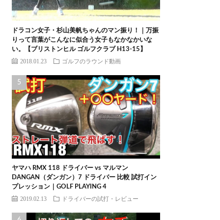
ドラコン女子・杉山美帆ちゃんのマン振り！｜万振
りって言葉がこんなに似合う女子もなかなかいな
い。【ブリストンヒル ゴルフクラブ H13-15】
2018.01.23
ゴルフのラウンド動画
ヤマハ RMX 118 ドライバー vs マルマン
DANGAN（ダンガン）7 ドライバー 比較 試打イン
プレッション｜GOLF PLAYING 4
2019.02.13
ドライバーの試打・レビュー