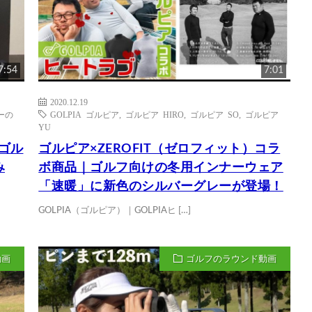
7:54
7:01
2020.12.19
ーの
GOLPIA ゴルピア
,
ゴルピア HIRO
,
ゴルピア SO
,
ゴルピア
YU
ルゴル
ゴルピア×ZEROFIT（ゼロフィット）コラ
み
ボ商品｜ゴルフ向けの冬用インナーウェア
「速暖」に新色のシルバーグレーが登場！
GOLPIA（ゴルピア）｜GOLPIAヒ […]
動画
ゴルフのラウンド動画