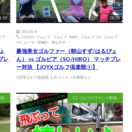
1:00
28:35
2020.09.30
ピア
GOLPIA ゴルピア
,
ゴルピア HIRO
,
ゴルピア SO
,
ゴルピア
YU
,
レーザー距離計
,
朝山すず
ょ
最強美女ゴルファー（朝山すず/はるぴょ
チプレ
ん） vs ゴルピア（SO/HIRO） マッチプレ
ー対決 【JOYXゴルフ倶楽部①】
JOYXゴルフ倶楽部 上月コース（兵庫県 […]
動画
ゴルフのラウンド動画