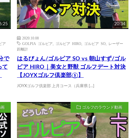
6:25
20:34
2020.10.08
ピア
GOLPIA ゴルピア
,
ゴルピア HIRO
,
ゴルピア SO
,
レーザー
距離計
分で
はるぴょん/ゴルピア SO vs 朝山すず/ゴル
って
ピア HIRO｜美女と野獣 ゴルフデート対決
】
【JOYXゴルフ倶楽部⑤】
JOYXゴルフ倶楽部 上月コース（兵庫県 […]
動画
ゴルフのラウンド動画