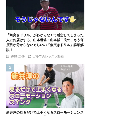
「魚突きドリル」がわからなくて断念してしまった
人にお届けする、山本道場・山本誠二氏の、もう何
度目か分からないぐらいの「魚突きドリル」詳細解
説！
2018.02.09
ゴルフのレッスン動画
新井淳の見るだけで上手くなるスローモーションス