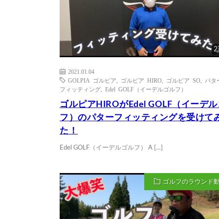
2
2021.01.04
GOLPIA ゴルピア
,
ゴルピア HIRO
,
ゴルピア SO
,
パタ
フィッティング
,
Edel GOLF（イーデルゴルフ）
ゴルピアHIROがEdel GOLF（イーデ
フ）のパターフィッティングを受けて
た！
Edel GOLF（イーデルゴルフ） A […]
ゴルフのラウンド