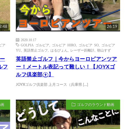
2:48
26:19
2020.10.17
ピア
GOLPIA ゴルピア
,
ゴルピア HIRO
,
ゴルピア SO
,
ゴルピア
YU
,
英語禁止ゴルフ
,
はるぴょん
,
レーザー距離計
,
朝山すず
ー
英語禁止ゴルフ｜今からヨーロピアンツア
ルフ
ー！メートル表記って難しい！【JOYXゴ
ルフ倶楽部⑨】
JOYXゴルフ倶楽部 上月コース（兵庫県 […]
動画
ゴルフのラウンド動画