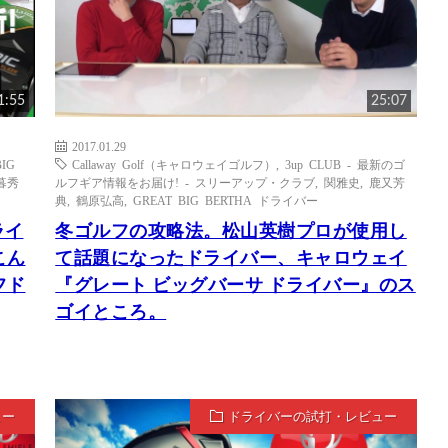
1:55
25:07
2017.01.29
BIG
Callaway Golf（キャロウェイゴルフ）
,
3up CLUB - 最新のゴ
暮秀
ルフギア情報をお届け! - スリーアップ・クラブ
,
関雅史
,
鹿又芳
典
,
鶴原弘高
,
GREAT BIG BERTHA ドライバー
ライ
冬ゴルフの攻略法。松山英樹プロが使用し
こん
て話題になったドライバー、キャロウェイ
フド
『グレート ビッグバーサ ドライバー』のス
ゴイところ。
ュー
ドライバーの試打・レビュー