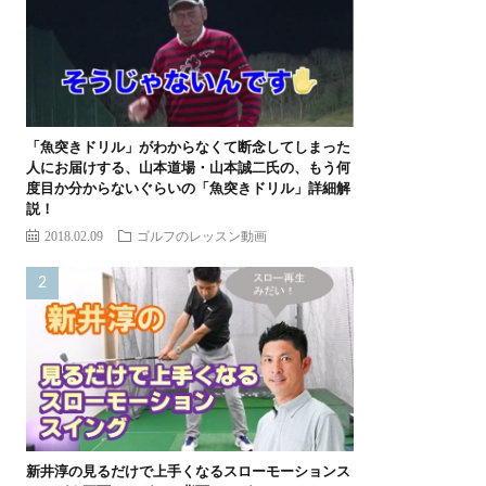
「魚突きドリル」がわからなくて断念してしまった
人にお届けする、山本道場・山本誠二氏の、もう何
度目か分からないぐらいの「魚突きドリル」詳細解
説！
2018.02.09
ゴルフのレッスン動画
新井淳の見るだけで上手くなるスローモーションス