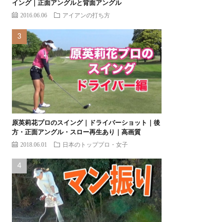
イング｜正面アングルと背面アングル
2016.06.06
アイアンの打ち方
原英莉花プロのスイング｜ドライバーショット｜後
方・正面アングル・スロー再生あり｜高画質
2018.06.01
日本のトッププロ・女子