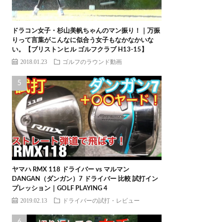
ドラコン女子・杉山美帆ちゃんのマン振り！｜万振
りって言葉がこんなに似合う女子もなかなかいな
い。【ブリストンヒル ゴルフクラブ H13-15】
2018.01.23
ゴルフのラウンド動画
ヤマハ RMX 118 ドライバー vs マルマン
DANGAN（ダンガン）7 ドライバー 比較 試打イン
プレッション｜GOLF PLAYING 4
2019.02.13
ドライバーの試打・レビュー