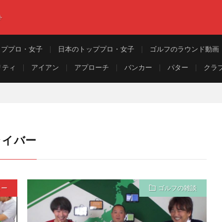
ト
ッププロ・女子
日本のトッププロ・女子
ゴルフのラウンド動画
リティ
アイアン
アプローチ
バンカー
パター
クラ
ドライバー
ュー
ゴルフの雑談