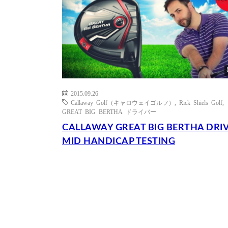
2015.09.26
Callaway Golf（キャロウェイゴルフ）
,
Rick Shiels Golf
,
GREAT BIG BERTHA ドライバー
CALLAWAY GREAT BIG BERTHA DRI
MID HANDICAP TESTING