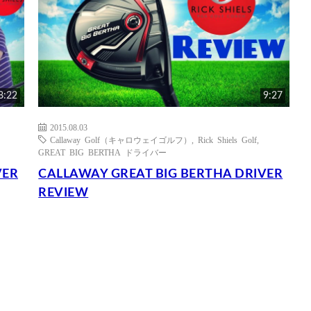
8:22
9:27
2015.08.03
Callaway Golf（キャロウェイゴルフ）
,
Rick Shiels Golf
,
GREAT BIG BERTHA ドライバー
VER
CALLAWAY GREAT BIG BERTHA DRIVER
REVIEW