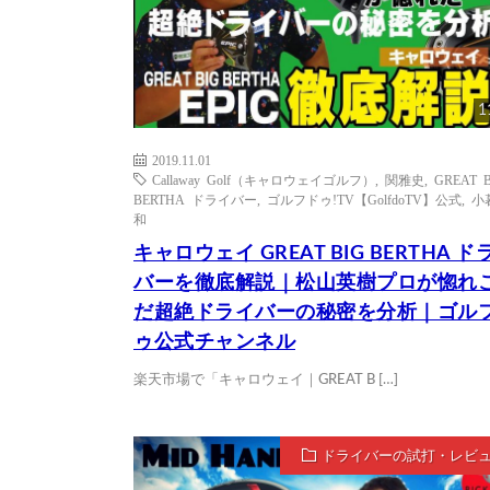
1
2019.11.01
Callaway Golf（キャロウェイゴルフ）
,
関雅史
,
GREAT 
BERTHA ドライバー
,
ゴルフドゥ!TV【GolfdoTV】公式
,
小
和
キャロウェイ GREAT BIG BERTHA ド
バーを徹底解説｜松山英樹プロが惚れ
だ超絶ドライバーの秘密を分析｜ゴル
ゥ公式チャンネル
楽天市場で「キャロウェイ｜GREAT B […]
ドライバーの試打・レビ