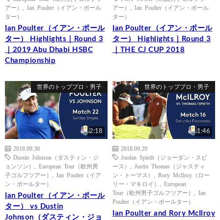
アー）
,
Ian Poulter（イアン・ポール
アー）
,
Ian Poulter（イアン・ポール
ター）
ター）
Ian Poulter（イアン・ポール
Ian Poulter（イアン・ポール
ター） Highlights｜Round 3
ター） Highlights｜Round 3
｜2019 Abu Dhabi HSBC
｜THE CJ CUP 2018
Championship
世界のトッププロ・男子
世界のトッププロ・男子
2:18
1:46
2018.09.30
2018.09.29
Dustin Johnson（ダスティン・ジ
Jordan Spieth（ジョーダン・スピ
ョンソン）
,
European Tour（欧州男
ース）
,
Justin Thomas（ジャスティ
子ゴルフツアー）
,
Ian Poulter（イア
ン・トーマス）
,
Rory McIlroy（ロー
ン・ポールター）
リー・マキロイ）
,
European
Tour（欧州男子ゴルフツアー）
,
Ian
Ian Poulter（イアン・ポール
Poulter（イアン・ポールター）
ター） vs Dustin
Ian Poulter and Rory McIlroy
Johnson（ダスティン・ジョ