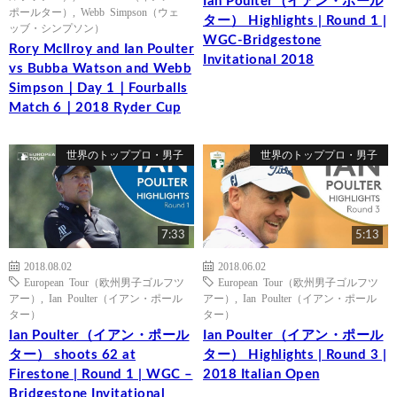
Ian Poulter（イアン・ポール
ポールター）
,
Webb Simpson（ウェ
ター） Highlights | Round 1 |
ッブ・シンプソン）
WGC-Bridgestone
Rory McIlroy and Ian Poulter
Invitational 2018
vs Bubba Watson and Webb
Simpson｜Day 1｜Fourballs
Match 6｜2018 Ryder Cup
世界のトッププロ・男子
世界のトッププロ・男子
7:33
5:13
2018.08.02
2018.06.02
European Tour（欧州男子ゴルフツ
European Tour（欧州男子ゴルフツ
アー）
,
Ian Poulter（イアン・ポール
アー）
,
Ian Poulter（イアン・ポール
ター）
ター）
Ian Poulter（イアン・ポール
Ian Poulter（イアン・ポール
ター） shoots 62 at
ター） Highlights | Round 3 |
Firestone | Round 1 | WGC –
2018 Italian Open
Bridgestone Invitational