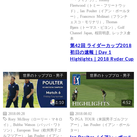
Fleetwood（トミー・フリートウッ
ド）
,
Ian Poulter（イアン・ポールタ
ー）
,
Francesco Molinari（フランチ
ェスコ・モリナリ）
,
Thomas
Bjørn（トーマス・ビヨン）
,
Golf
Channel Japan
,
桜田明彦
,
レックス倉
本
第42回 ライダーカップ2018
初日の速報｜Day 1
Highlights｜2018 Ryder Cup
世界のトッププロ・男子
世界のトッププロ・男子
1:10
4:52
2018.09.28
2018.08.02
Rory McIlroy（ローリー・マキロ
PGA TOUR（米国男子ゴルフツ
イ）
,
Bubba Watson（バッバ・ワト
アー）
,
Ian Poulter（イアン・ポール
ソン）
,
European Tour（欧州男子ゴ
ター）
ルフツアー）
,
Ian Poulter（イアン・