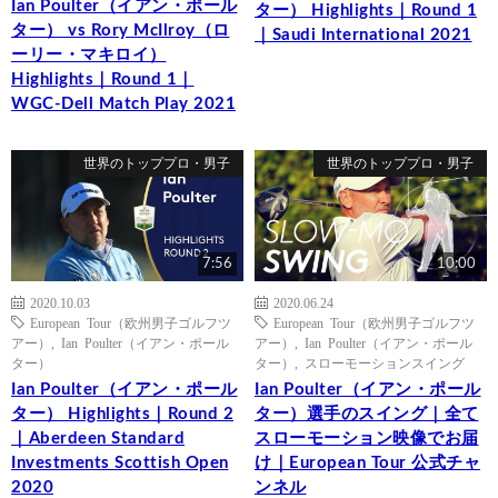
Ian Poulter（イアン・ポール
ター） Highlights｜Round 1
ター） vs Rory McIlroy（ロ
｜Saudi International 2021
ーリー・マキロイ）
Highlights｜Round 1｜
WGC-Dell Match Play 2021
世界のトッププロ・男子
世界のトッププロ・男子
7:56
10:00
2020.10.03
2020.06.24
European Tour（欧州男子ゴルフツ
European Tour（欧州男子ゴルフツ
アー）
,
Ian Poulter（イアン・ポール
アー）
,
Ian Poulter（イアン・ポール
ター）
ター）
,
スローモーションスイング
Ian Poulter（イアン・ポール
Ian Poulter（イアン・ポール
ター） Highlights｜Round 2
ター）選手のスイング｜全て
｜Aberdeen Standard
スローモーション映像でお届
Investments Scottish Open
け｜European Tour 公式チャ
2020
ンネル