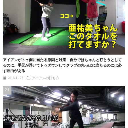
アイアンがトゥ側に当たる原因と対策｜自分ではちゃんと打とうとして
るのに、手元が浮いてトゥダウンしてクラブの先っぽに当たるのには必
ず理由がある
2018.11.27
アイアンの打ち方