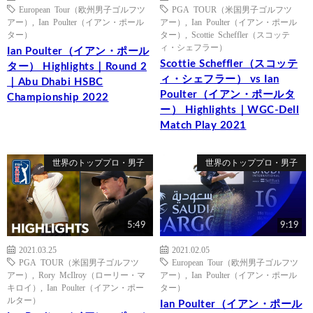
European Tour（欧州男子ゴルフツ
PGA TOUR（米国男子ゴルフツ
アー）
,
Ian Poulter（イアン・ポール
アー）
,
Ian Poulter（イアン・ポール
ター）
ター）
,
Scottie Scheffler（スコッテ
ィ・シェフラー）
Ian Poulter（イアン・ポール
Scottie Scheffler（スコッテ
ター） Highlights｜Round 2
ィ・シェフラー） vs Ian
｜Abu Dhabi HSBC
Poulter（イアン・ポールタ
Championship 2022
ー） Highlights｜WGC-Dell
Match Play 2021
世界のトッププロ・男子
世界のトッププロ・男子
5:49
9:19
2021.03.25
2021.02.05
PGA TOUR（米国男子ゴルフツ
European Tour（欧州男子ゴルフツ
アー）
,
Rory McIlroy（ローリー・マ
アー）
,
Ian Poulter（イアン・ポール
キロイ）
,
Ian Poulter（イアン・ポー
ター）
ルター）
Ian Poulter（イアン・ポール