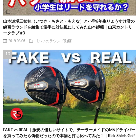
山本道場三姉妹（いつき・ちさと・もえな）と小学6年生りょうすけ君の
練習ラウンドを編集で勝手に対決風にしてみた山本師範｜山東カントリ
ークラブ #3
2019.03.06
ゴルフのラウンド動画
FAKE vs REAL｜激安の怪しいサイトで、テーラーメイドのM6ドライバー
を買ってみたら偽物だったので本物と打ち比べてみた！｜Rick Shiels Golf