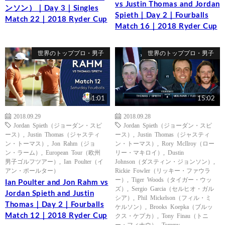
vs Justin Thomas and Jordan
ンソン）｜Day 3｜Singles
Spieth｜Day 2｜Fourballs
Match 22｜2018 Ryder Cup
Match 16｜2018 Ryder Cup
世界のトッププロ・男子
世界のトッププロ・男子
1:01
15:02
2018.09.29
2018.09.28
Jordan Spieth（ジョーダン・スピ
Jordan Spieth（ジョーダン・スピ
ース）
,
Justin Thomas（ジャスティ
ース）
,
Justin Thomas（ジャスティ
ン・トーマス）
,
Jon Rahm（ジョ
ン・トーマス）
,
Rory McIlroy（ロー
ン・ラーム）
,
European Tour（欧州
リー・マキロイ）
,
Dustin
男子ゴルフツアー）
,
Ian Poulter（イ
Johnson（ダスティン・ジョンソン）
,
アン・ポールター）
Rickie Fowler（リッキー・ファウラ
ー）
,
Tiger Woods（タイガー・ウッ
Ian Poulter and Jon Rahm vs
ズ）
,
Sergio Garcia（セルヒオ・ガル
Jordan Spieth and Justin
シア）
,
Phil Mickelson（フィル・ミ
Thomas｜Day 2｜Fourballs
ケルソン）
,
Brooks Koepka（ブルッ
Match 12｜2018 Ryder Cup
クス・ケプカ）
,
Tony Finau（トニ
ー・フィナウ）
,
Tommy