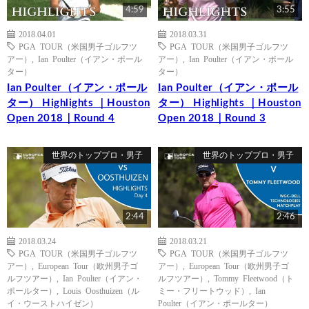
4:59
3:55
2018.04.01
2018.03.31
PGA TOUR（米国男子ゴルフツ
PGA TOUR（米国男子ゴルフツ
アー）
,
Ian Poulter（イアン・ポール
アー）
,
Ian Poulter（イアン・ポール
ター）
ター）
Ian Poulter（イアン・ポール
Ian Poulter（イアン・ポール
ター） Highlights ｜Houston
ター） Highlights ｜Houston
Open 2018｜Round 4
Open 2018｜Round 3
世界のトッププロ・男子
世界のトッププロ・男子
2:44
2:46
2018.03.24
2018.03.21
PGA TOUR（米国男子ゴルフツ
PGA TOUR（米国男子ゴルフツ
アー）
,
European Tour（欧州男子ゴ
アー）
,
European Tour（欧州男子ゴ
ルフツアー）
,
Ian Poulter（イアン・
ルフツアー）
,
Tommy Fleetwood（ト
ポールター）
,
Louis Oosthuizen（ル
ミー・フリートウッド）
,
Ian
イ・ウーストハイゼン）
Poulter（イアン・ポールター）