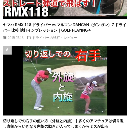
ヤマハ RMX 118 ドライバー vs マルマン DANGAN（ダンガン）7 ドライ
バー 比較 試打インプレッション｜GOLF PLAYING 4
2019.02.13
ドライバーの試打・レビュー
切り返しでの右手の使い方（外旋と内旋）｜多くのアマチュアは切り返
し直後からいきなり内旋の動きが入ってしまうからミスが出る