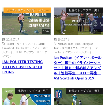
ユーティリティの試打・レビュー
世界のトッププロ・男子
6:56
4:05
2019.07.17
2019.07.14
Titleist（タイトリスト）
,
Mark
Michael John Field
,
European
Crossfield
,
Ian Poulter（イアン・ポー
Tour（欧州男子ゴルフツアー）
,
Ian
ルター）
,
U500 アイアン
,
U510 ア
Poulter（イアン・ポールター）
イアン
Ian Poulter（イアン・ポール
IAN POULTER TESTING
ター）選手のドライバーショ
TITLEIST U500 & U510
ット｜後方・斜め前方アング
IRONS
ル｜連続再生・スロー再生｜
ASI Scottish Open 2019
世界のトッププロ・男子
世界のトッププロ・男子