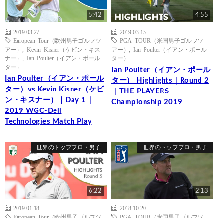
5:42
4:55
2019.03.27
2019.03.15
European Tour（欧州男子ゴルフツ
PGA TOUR（米国男子ゴルフツ
アー）
,
Kevin Kisner（ケビン・キス
アー）
,
Ian Poulter（イアン・ポール
ナー）
,
Ian Poulter（イアン・ポール
ター）
ター）
Ian Poulter（イアン・ポール
Ian Poulter（イアン・ポール
ター） Highlights｜Round 2
ター）vs Kevin Kisner（ケビ
｜THE PLAYERS
ン・キスナー）｜Day 1｜
Championship 2019
2019 WGC-Dell
Technologies Match Play
世界のトッププロ・男子
世界のトッププロ・男子
6:22
2:13
2019.01.18
2018.10.20
European Tour（欧州男子ゴルフツ
PGA TOUR（米国男子ゴルフツ