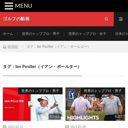
MENU
ゴルフの動画
ホーム
世界のトッププロ・男子
世界のトッププロ・女子
日本の
HOME
タグ：Ian Poulter（イアン・ポールター）
タグ：Ian Poulter（イアン・ポールター）
世界のトッププロ・男子
世界のトッププロ・男子
13:55
4:33
2022.01.22
2021.03.28