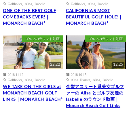
Golfholics
,
Alisa
,
Isabelle
Golfholics
,
Alisa
,
Isabelle
ONE OF THE BEST GOLF
CALIFORNIA’S MOST
COMEBACKS EVER!｜
BEAUTIFUL GOLF HOLE!｜
MONARCH BEACH³
MONARCH BEACH²
ゴルフのラウンド動画
ゴルフのラウンド動画
22:22
12:25
2018.11.12
2018.10.15
Golfholics
,
Alisa
,
Isabelle
Alisa Diomin
,
Alisa
,
Isabelle
WE TAKE ON THE GIRLS at
金髪アスリート系美女ゴルフ
MONARCH BEACH GOLF
ァーの Alisa とゴルフ友達の
LINKS｜MONARCH BEACH¹
Isabelle のラウンド動画｜
Monarch Beach Golf Links