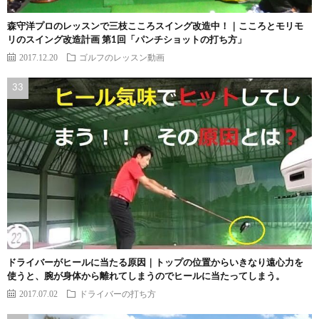
森守洋プロのレッスンで三枝こころスイング改造中！｜こころとモリモ
リのスイング改造計画 第1回「パンチショットの打ち方」
2017.12.20
ゴルフのレッスン動画
ドライバーがヒールに当たる原因｜トップの位置からいきなり遠心力を
使うと、腕が身体から離れてしまうのでヒールに当たってしまう。
2017.07.02
ドライバーの打ち方