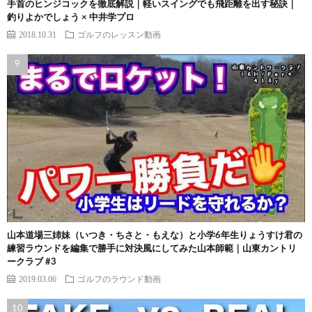
手首のヒンジコックを徹底解説｜軽いスイングでも飛距離を出す秘訣｜
釣りよかでしょう × 中井学プロ
2018.10.31
ゴルフのレッスン動画
山本道場三姉妹（いつき・ちさと・もえな）と小学6年生りょうすけ君の
練習ラウンドを編集で勝手に対決風にしてみた山本師範｜山東カントリ
ークラブ #3
2019.03.06
ゴルフのラウンド動画