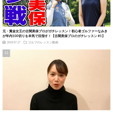
元・賞金女王の古閑美保プロがガチレッスン！初心者ゴルファーなみき
が年内100切りを本気で目指す！【古閑美保プロのガチレッスン #1】
2018.07.27
ゴルフのレッスン動画