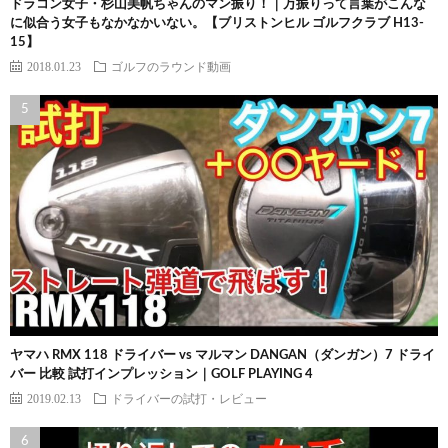
ドラコン女子・杉山美帆ちゃんのマン振り！｜万振りって言葉がこんな
に似合う女子もなかなかいない。【ブリストンヒル ゴルフクラブ H13-
15】
2018.01.23
ゴルフのラウンド動画
ヤマハ RMX 118 ドライバー vs マルマン DANGAN（ダンガン）7 ドライ
バー 比較 試打インプレッション｜GOLF PLAYING 4
2019.02.13
ドライバーの試打・レビュー