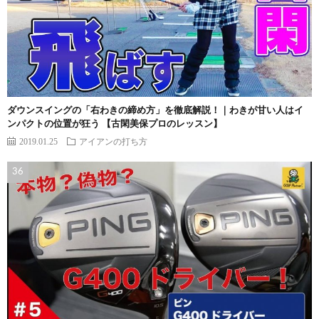
ダウンスイングの「右わきの締め方」を徹底解説！｜わきが甘い人はイ
ンパクトの位置が狂う 【古閑美保プロのレッスン】
2019.01.25
アイアンの打ち方