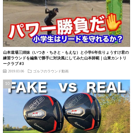
山本道場三姉妹（いつき・ちさと・もえな）と小学6年生りょうすけ君の
練習ラウンドを編集で勝手に対決風にしてみた山本師範｜山東カントリ
ークラブ #3
2019.03.06
ゴルフのラウンド動画