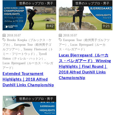
世界のトッププロ・男子
世界のトッププロ・男子
8:42
9:21
2018.10.07
2018.10.07
Brooks Koepka（ブルックス・ケ
European Tour（欧州男子ゴルフツ
プカ）
,
European Tour（欧州男子ゴ
アー）
,
Lucas Bjerregaard（ルーカ
ルフツアー）
,
Tommy Fleetwood（ト
ス・ベレガアード）
ミー・フリートウッド）
,
Tyrrell
Lucas Bjerregaard（ルーカ
Hatton（ティレル・ハットン）
,
ス・ベレガアード） Winning
Lucas Bjerregaard（ルーカス・ベレガ
Highlights｜Final Round｜
アード）
2018 Alfred Dunhill Links
Extended Tournament
Championship
Highlights｜2018 Alfred
Dunhill Links Championship
世界のトッププロ・男子