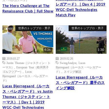
レガアード）｜Day 4｜2019
The Hero Challenge at The
WGC-Dell Technologies
Renaissance Club｜Full Show
Match Play
世界のトッププロ・男子
世界のトッププロ・男子
4:36
1:30
2019.03.27
2019.02.26
Justin Thomas（ジャスティン・ト
SwingAnalyst
,
Lucas
ーマス）
,
European Tour（欧州男子
Bjerregaard（ルーカス・ベレガアー
ゴルフツアー）
,
Lucas
ド）
,
スイング解説
Bjerregaard（ルーカス・ベレガアー
Lucas Bjerregaard（ルーカ
ド）
ス・ベレガアード）選手のス
Lucas Bjerregaard（ルーカ
イング解説
ス・ベレガアード） vs Justin
Thomas（ジャスティン・ト
ーマス）｜Day 1｜2019
WGC-Dell Technologies