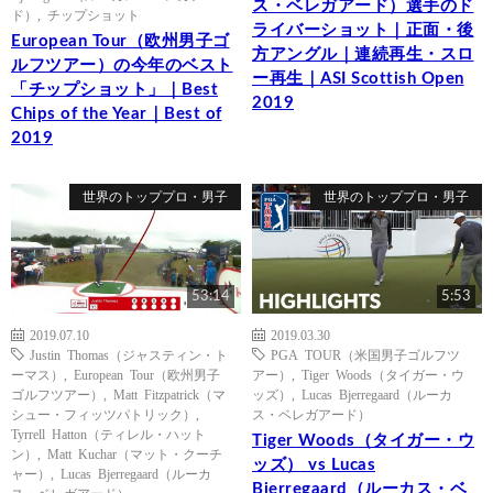
ス・ベレガアード）選手のド
ド）
,
チップショット
ライバーショット｜正面・後
European Tour（欧州男子ゴ
方アングル｜連続再生・スロ
ルフツアー）の今年のベスト
ー再生｜ASI Scottish Open
「チップショット」｜Best
2019
Chips of the Year｜Best of
2019
世界のトッププロ・男子
世界のトッププロ・男子
53:14
5:53
2019.07.10
2019.03.30
Justin Thomas（ジャスティン・ト
PGA TOUR（米国男子ゴルフツ
ーマス）
,
European Tour（欧州男子
アー）
,
Tiger Woods（タイガー・ウ
ゴルフツアー）
,
Matt Fitzpatrick（マ
ッズ）
,
Lucas Bjerregaard（ルーカ
シュー・フィッツパトリック）
,
ス・ベレガアード）
Tyrrell Hatton（ティレル・ハット
Tiger Woods（タイガー・ウ
ン）
,
Matt Kuchar（マット・クーチ
ッズ） vs Lucas
ャー）
,
Lucas Bjerregaard（ルーカ
Bjerregaard（ルーカス・ベ
ス・ベレガアード）