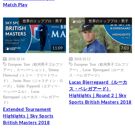
Match Play
世界のトッププロ・男子
世界のトッププロ・男子
11:09
7:03
2018.10.14
2018.10.12
European Tour（欧州男子ゴルフツ
European Tour（欧州男子ゴルフツ
アー）
,
スーパーショット
,
Tommy
アー）
,
Lucas Bjerregaard（ルーカ
Fleetwood（トミー・フリートウッ
ス・ベレガアード）
ド）
,
Justin Rose（ジャスティン・ロ
Lucas Bjerregaard（ルーカ
ーズ）
,
Eddie Pepperell（エディー・
ス・ベレガアード）
ペッパーエル）
,
Lucas
Highlights｜Round 2｜Sky
Bjerregaard（ルーカス・ベレガアー
Sports British Masters 2018
ド）
Extended Tournament
Highlights｜Sky Sports
British Masters 2018