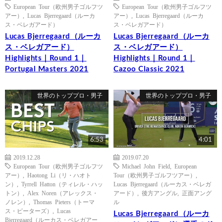
European Tour（欧州男子ゴルフツ
European Tour（欧州男子ゴルフツ
アー）
,
Lucas Bjerregaard（ルーカ
アー）
,
Lucas Bjerregaard（ルーカ
ス・ベレガアード）
ス・ベレガアード）
Lucas Bjerregaard（ルーカ
Lucas Bjerregaard（ルーカ
ス・ベレガアード）
ス・ベレガアード）
Highlights｜Round 1｜
Highlights｜Round 1｜
Portugal Masters 2021
Cazoo Classic 2021
世界のトッププロ・男子
世界のトッププロ・男子
6:53
4:01
2019.12.28
2019.07.20
European Tour（欧州男子ゴルフツ
Michael John Field
,
European
アー）
,
Haotong Li（リ・ハオト
Tour（欧州男子ゴルフツアー）
,
ン）
,
Tyrrell Hatton（ティレル・ハッ
Lucas Bjerregaard（ルーカス・ベレガ
トン）
,
Alex Noren（アレックス・
アード）
,
後方アングル
,
正面アング
ノレン）
,
Thomas Pieters（トーマ
ル
ス・ピーターズ）
,
Lucas
Lucas Bjerregaard（ルーカ
Bjerregaard（ルーカス・ベレガアー