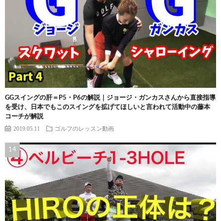
GGスイングの肝＝P5・P6の解説｜ジョージ・ガンカスさんから直接指導
を受け、日本でもこのスイングを拡げてほしいと言われて活動中の藤本
コーチが解説
2019.05.11
ゴルフのレッスン動画