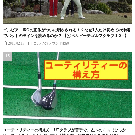
ゴルピア HIROの正体がついに明かされる！？なぜ1人だけ初めての沖縄
でパットのラインを読めるのか？ 【④ベルビーチゴルフクラブ 1-3H】
2018.02.17
ゴルフのラウンド動画
ユーティリティーの構え方｜UTクラブが苦手で、左へのミス（ひっか