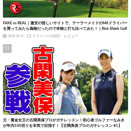
FAKE vs REAL｜激安の怪しいサイトで、テーラーメイドのM6ドライバー
を買ってみたら偽物だったので本物と打ち比べてみた！｜Rick Shiels Golf
2019.10.31
ドライバーの試打・レビュー
元・賞金女王の古閑美保プロがガチレッスン！初心者ゴルファーなみき
が年内100切りを本気で目指す！【古閑美保プロのガチレッスン #1】