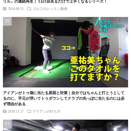
リル」の連続再生｜ 1日1回見るだけで上手くなるシリーズ！
2018.08.15
ゴルフのレッスン動画
アイアンがトゥ側に当たる原因と対策｜自分ではちゃんと打とうとして
るのに、手元が浮いてトゥダウンしてクラブの先っぽに当たるのには必
ず理由がある
2018.11.27
アイアンの打ち方