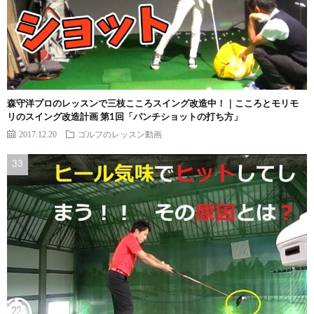
森守洋プロのレッスンで三枝こころスイング改造中！｜こころとモリモ
リのスイング改造計画 第1回「パンチショットの打ち方」
2017.12.20
ゴルフのレッスン動画