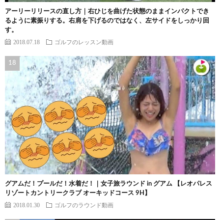
アーリーリリースの直し方｜右ひじを曲げた状態のままインパクトでき
るように素振りする。右肩を下げるのではなく、左サイドをしっかり回
す。
2018.07.18
ゴルフのレッスン動画
グアムだ！プールだ！水着だ！｜女子旅ラウンド in グアム 【レオパレス
リゾートカントリークラブ オーキッドコース 9H】
2018.01.30
ゴルフのラウンド動画