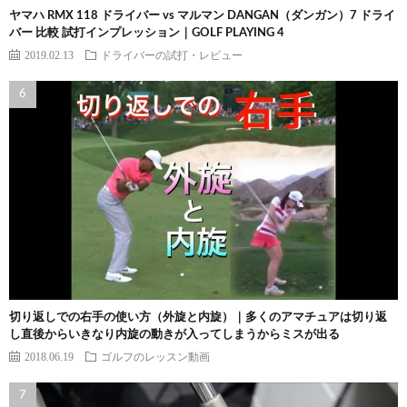
ヤマハ RMX 118 ドライバー vs マルマン DANGAN（ダンガン）7 ドライ
バー 比較 試打インプレッション｜GOLF PLAYING 4
2019.02.13
ドライバーの試打・レビュー
切り返しでの右手の使い方（外旋と内旋）｜多くのアマチュアは切り返
し直後からいきなり内旋の動きが入ってしまうからミスが出る
2018.06.19
ゴルフのレッスン動画