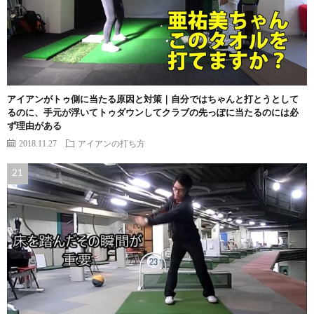
アイアンがトゥ側に当たる原因と対策｜自分ではちゃんと打とうとして
るのに、手元が浮いてトゥダウンしてクラブの先っぽに当たるのには必
ず理由がある
2018.11.27
アイアンの打ち方