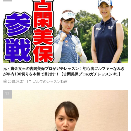
元・賞金女王の古閑美保プロがガチレッスン！初心者ゴルファーなみき
が年内100切りを本気で目指す！【古閑美保プロのガチレッスン #1】
2018.07.27
ゴルフのレッスン動画