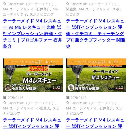
TaylorMade（テーラーメイド）
,
TaylorMade（テーラーメイド）
,
M4 ユーティリティ
,
石井良介
,
M6
関雅史
,
M4 ユーティリティ
,
スポナ
ユーティリティ
,
スポナビゴルフ
ビゴルフ
テーラーメイド M4 レスキュ
テーラーメイド M4 レスキュ
ー vs M6 レスキュー 比較 試
ー 試打インプレッション 評
打インプレッション 評価・ク
価・クチコミ｜ティーチング
チコミ｜プロゴルファー 石井
プロ兼クラブフィッター 関雅
良介
史
ユーティリティの試打・レビュー
ユーティリティの試打・レビュー
1:02
2:12
2020.01.16
2020.01.13
TaylorMade（テーラーメイド）
,
TaylorMade（テーラーメイド）
,
M4 ユーティリティ
,
小倉勇人
,
スポ
M4 ユーティリティ
,
石井良介
,
スポ
ナビゴルフ
ナビゴルフ
テーラーメイド M4 レスキュ
テーラーメイド M4 レスキュ
ー 試打インプレッション 評
ー 試打インプレッション 評