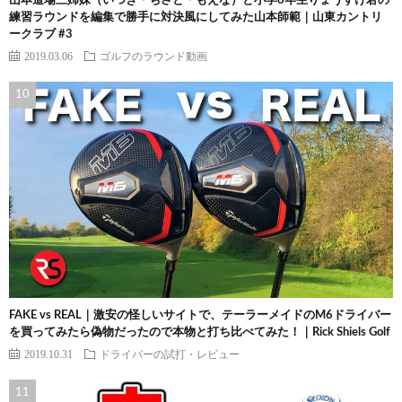
山本道場三姉妹（いつき・ちさと・もえな）と小学6年生りょうすけ君の
練習ラウンドを編集で勝手に対決風にしてみた山本師範｜山東カントリ
ークラブ #3
2019.03.06
ゴルフのラウンド動画
FAKE vs REAL｜激安の怪しいサイトで、テーラーメイドのM6ドライバー
を買ってみたら偽物だったので本物と打ち比べてみた！｜Rick Shiels Golf
2019.10.31
ドライバーの試打・レビュー