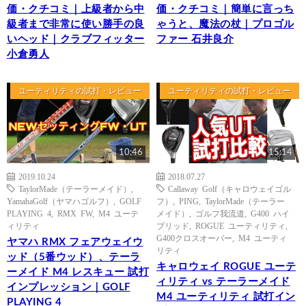
価・クチコミ｜上級者から中
価・クチコミ｜簡単に言っち
級者まで非常に使い勝手の良
ゃうと、魔法の杖｜プロゴル
いヘッド｜クラブフィッター
ファー 石井良介
小倉勇人
ユーティリティの試打・レビュー
ユーティリティの試打・レビュー
10:46
15:14
2019.10.24
2018.07.27
TaylorMade（テーラーメイド）
,
Callaway Golf（キャロウェイゴル
YamahaGolf（ヤマハゴルフ）
,
GOLF
フ）
,
PING
,
TaylorMade（テーラー
PLAYING 4
,
RMX FW
,
M4 ユーテ
メイド）
,
ゴルフ我流道
,
G400 ハイ
ィリティ
ブリッド
,
ROGUE ユーティリティ
,
G400クロスオーバー
,
M4 ユーティ
ヤマハ RMX フェアウェイウ
リティ
ッド（5番ウッド）、テーラ
キャロウェイ ROGUE ユーテ
ーメイド M4 レスキュー 試打
ィリティ vs テーラーメイド
インプレッション｜GOLF
M4 ユーティリティ 試打イン
PLAYING 4