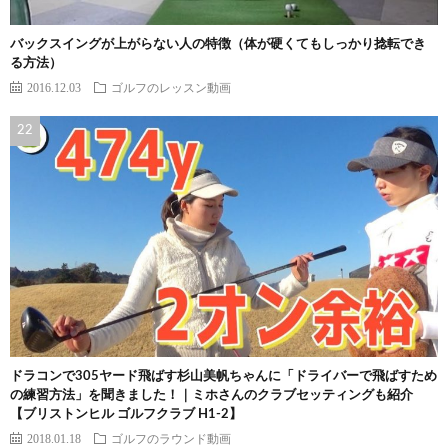
バックスイングが上がらない人の特徴（体が硬くてもしっかり捻転でき
る方法）
2016.12.03
ゴルフのレッスン動画
ドラコンで305ヤード飛ばす杉山美帆ちゃんに「ドライバーで飛ばすため
の練習方法」を聞きました！｜ミホさんのクラブセッティングも紹介
【ブリストンヒル ゴルフクラブ H1-2】
2018.01.18
ゴルフのラウンド動画