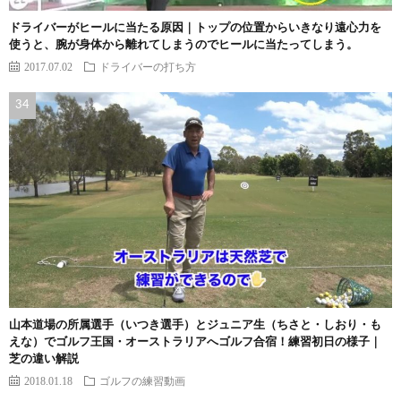
ドライバーがヒールに当たる原因｜トップの位置からいきなり遠心力を
使うと、腕が身体から離れてしまうのでヒールに当たってしまう。
2017.07.02
ドライバーの打ち方
山本道場の所属選手（いつき選手）とジュニア生（ちさと・しおり・も
えな）でゴルフ王国・オーストラリアへゴルフ合宿！練習初日の様子｜
芝の違い解説
2018.01.18
ゴルフの練習動画