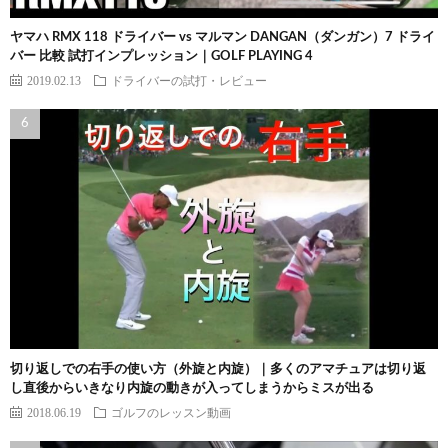
ヤマハ RMX 118 ドライバー vs マルマン DANGAN（ダンガン）7 ドライ
バー 比較 試打インプレッション｜GOLF PLAYING 4
2019.02.13
ドライバーの試打・レビュー
切り返しでの右手の使い方（外旋と内旋）｜多くのアマチュアは切り返
し直後からいきなり内旋の動きが入ってしまうからミスが出る
2018.06.19
ゴルフのレッスン動画