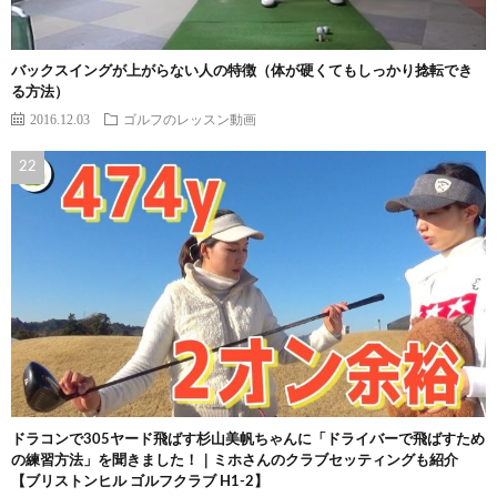
バックスイングが上がらない人の特徴（体が硬くてもしっかり捻転でき
る方法）
2016.12.03
ゴルフのレッスン動画
ドラコンで305ヤード飛ばす杉山美帆ちゃんに「ドライバーで飛ばすため
の練習方法」を聞きました！｜ミホさんのクラブセッティングも紹介
【ブリストンヒル ゴルフクラブ H1-2】