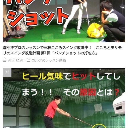
森守洋プロのレッスンで三枝こころスイング改造中！｜こころとモリモ
リのスイング改造計画 第1回「パンチショットの打ち方」
2017.12.20
ゴルフのレッスン動画