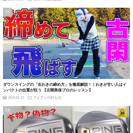
ダウンスイングの「右わきの締め方」を徹底解説！｜わきが甘い人はイ
ンパクトの位置が狂う 【古閑美保プロのレッスン】
2019.01.25
アイアンの打ち方