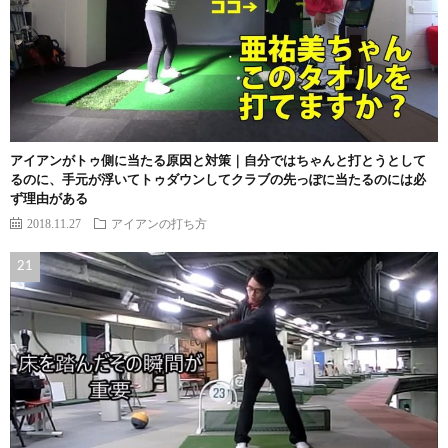
アイアンがトゥ側に当たる原因と対策｜自分ではちゃんと打とうとして
るのに、手元が浮いてトゥダウンしてクラブの先っぽに当たるのには必
ず理由がある
2018.11.27
アイアンの打ち方