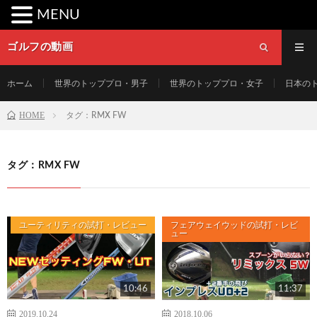
MENU
ゴルフの動画
ホーム
世界のトッププロ・男子
世界のトッププロ・女子
日本の
HOME
タグ：RMX FW
タグ：RMX FW
ユーティリティの試打・レビュー
フェアウェイウッドの試打・レビ
ュー
10:46
11:37
2019.10.24
2018.10.06