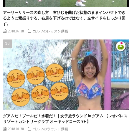
アーリーリリースの直し方｜右ひじを曲げた状態のままインパクトでき
るように素振りする。右肩を下げるのではなく、左サイドをしっかり回
す。
2018.07.18
ゴルフのレッスン動画
グアムだ！プールだ！水着だ！｜女子旅ラウンド in グアム 【レオパレス
リゾートカントリークラブ オーキッドコース 9H】
2018.01.30
ゴルフのラウンド動画