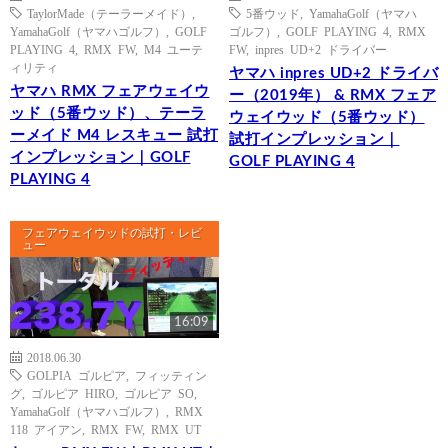
TaylorMade（テーラーメイド）
,
5番ウッド
,
YamahaGolf（ヤマハ
YamahaGolf（ヤマハゴルフ）
,
GOLF
ゴルフ）
,
GOLF PLAYING 4
,
RMX
PLAYING 4
,
RMX FW
,
M4 ユーテ
FW
,
inpres UD+2 ドライバー
ィリティ
ヤマハ inpres UD+2 ドライバ
ヤマハ RMX フェアウェイウ
ー（2019年） & RMX フェア
ッド（5番ウッド）、テーラ
ウェイウッド（5番ウッド）
ーメイド M4 レスキュー 試打
試打インプレッション｜
インプレッション｜GOLF
GOLF PLAYING 4
PLAYING 4
フェアウェイウッドの試打・レビ
ュー
16:09
2018.06.30
GOLPIA ゴルピア
,
フィッティン
グ
,
ゴルピア HIRO
,
ゴルピア SO
,
YamahaGolf（ヤマハゴルフ）
,
RMX
118 アイアン
,
RMX FW
,
RMX UT