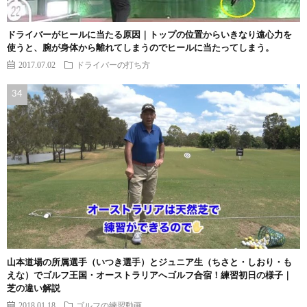
ドライバーがヒールに当たる原因｜トップの位置からいきなり遠心力を
使うと、腕が身体から離れてしまうのでヒールに当たってしまう。
2017.07.02
ドライバーの打ち方
山本道場の所属選手（いつき選手）とジュニア生（ちさと・しおり・も
えな）でゴルフ王国・オーストラリアへゴルフ合宿！練習初日の様子｜
芝の違い解説
2018.01.18
ゴルフの練習動画