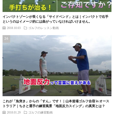
インパクトゾーンが長くなる「サイドベンド」とは｜インパクトで右手
というのはイメージ的には曲がっていなければいけません。
2018.10.03
ゴルフのレッスン動画
これが「魚突き」からの「すん」です！｜山本道場ゴルフ合宿 in オース
トラリア｜ちさと選手の練習風景「地面反力スイング」の真実とは？
2018.01.29
ゴルフの練習動画