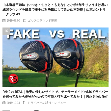
山本道場三姉妹（いつき・ちさと・もえな）と小学6年生りょうすけ君の
練習ラウンドを編集で勝手に対決風にしてみた山本師範｜山東カントリ
ークラブ #3
2019.03.06
ゴルフのラウンド動画
FAKE vs REAL｜激安の怪しいサイトで、テーラーメイドのM6ドライバー
を買ってみたら偽物だったので本物と打ち比べてみた！｜Rick Shiels Golf
2019.10.31
ドライバーの試打・レビュー