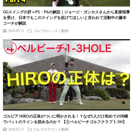
GGスイングの肝＝P5・P6の解説｜ジョージ・ガンカスさんから直接指導
を受け、日本でもこのスイングを拡げてほしいと言われて活動中の藤本
コーチが解説
2019.05.11
ゴルフのレッスン動画
ゴルピア HIROの正体がついに明かされる！？なぜ1人だけ初めての沖縄
でパットのラインを読めるのか？ 【④ベルビーチゴルフクラブ 1-3H】
2018.02.17
ゴルフのラウンド動画