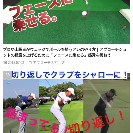
プロや上級者がウェッジでボールを拾うアレのやり方｜アプローチショ
ットの精度を上げるために「フェースに乗せる」感覚を養おう
2018.07.02
アプローチの打ち方