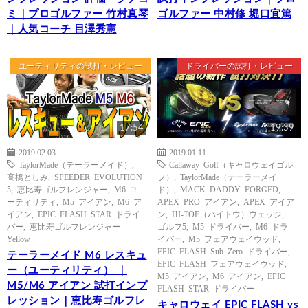
ミ｜プロゴルファー 竹村真琴
ゴルファー 中村修 堀口宜篤
｜人気コーチ 目澤秀憲
ユーティリティの試打・レビュー
ドライバーの試打・レビュー
17:54
19:39
2019.02.03
2019.01.11
TaylorMade（テーラーメイド）
,
Callaway Golf（キャロウェイゴル
高橋としみ
,
SPEEDER EVOLUTION
フ）
,
TaylorMade（テーラーメイ
5
,
恵比寿ゴルフレンジャー
,
M6 ユ
ド）
,
MACK DADDY FORGED
,
ーティリティ
,
M5 アイアン
,
M6 ア
APEX PRO アイアン
,
APEX アイア
イアン
,
EPIC FLASH STAR ドライ
ン
,
HI-TOE（ハイトウ）ウェッジ
,
バー
,
恵比寿ゴルフレンジャー
ゴルフ5
,
M5 ドライバー
,
M6 ドラ
Yellow
イバー
,
M5 フェアウェイウッド
,
EPIC FLASH Sub Zero ドライバー
,
テーラーメイド M6 レスキュ
EPIC FLASH フェアウェイウッド
,
ー（ユーティリティ） ｜
M5 アイアン
,
M6 アイアン
,
EPIC
M5/M6 アイアン 試打インプ
FLASH STAR ドライバー
レッション｜恵比寿ゴルフレ
キャロウェイ EPIC FLASH vs