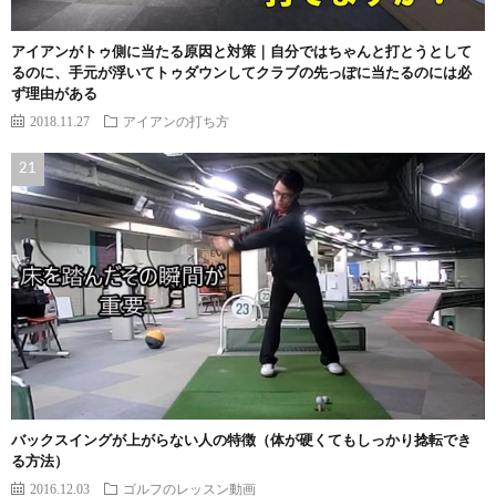
アイアンがトゥ側に当たる原因と対策｜自分ではちゃんと打とうとして
るのに、手元が浮いてトゥダウンしてクラブの先っぽに当たるのには必
ず理由がある
2018.11.27
アイアンの打ち方
バックスイングが上がらない人の特徴（体が硬くてもしっかり捻転でき
る方法）
2016.12.03
ゴルフのレッスン動画