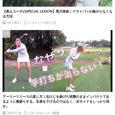
【美人コーチのSPECIAL LESSON】荒川侑奈｜ドライバーが曲がらなくな
る方法
2017.08.15
ドライバーの打ち方
アーリーリリースの直し方｜右ひじを曲げた状態のままインパクトでき
るように素振りする。右肩を下げるのではなく、左サイドをしっかり回
す。
2018.07.18
ゴルフのレッスン動画