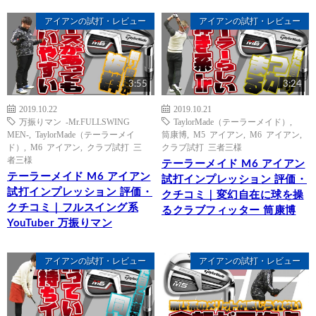
アイアンの試打・レビュー
アイアンの試打・レビュー
3:55
3:24
2019.10.22
2019.10.21
万振りマン -Mr.FULLSWING
TaylorMade（テーラーメイド）
,
MEN-
,
TaylorMade（テーラーメイ
筒康博
,
M5 アイアン
,
M6 アイアン
,
ド）
,
M6 アイアン
,
クラブ試打 三
クラブ試打 三者三様
者三様
テーラーメイド M6 アイアン
テーラーメイド M6 アイアン
試打インプレッション 評価・
試打インプレッション 評価・
クチコミ｜変幻自在に球を操
クチコミ｜フルスイング系
るクラブフィッター 筒康博
YouTuber 万振りマン
アイアンの試打・レビュー
アイアンの試打・レビュー