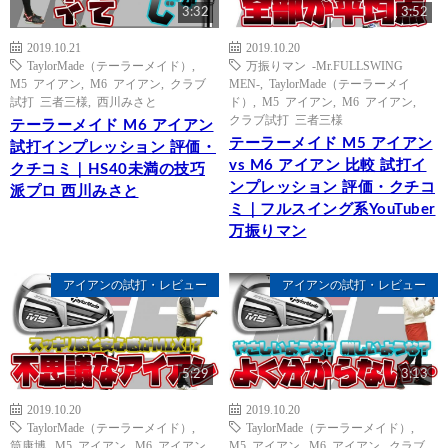
3:32
3:52
2019.10.21
2019.10.20
TaylorMade（テーラーメイド）
,
万振りマン -Mr.FULLSWING
M5 アイアン
,
M6 アイアン
,
クラブ
MEN-
,
TaylorMade（テーラーメイ
試打 三者三様
,
西川みさと
ド）
,
M5 アイアン
,
M6 アイアン
,
クラブ試打 三者三様
テーラーメイド M6 アイアン
テーラーメイド M5 アイアン
試打インプレッション 評価・
vs M6 アイアン 比較 試打イ
クチコミ｜HS40未満の技巧
ンプレッション 評価・クチコ
派プロ 西川みさと
ミ｜フルスイング系YouTuber
万振りマン
アイアンの試打・レビュー
アイアンの試打・レビュー
5:29
3:13
2019.10.20
2019.10.20
TaylorMade（テーラーメイド）
,
TaylorMade（テーラーメイド）
,
筒康博
,
M5 アイアン
,
M6 アイアン
,
M5 アイアン
,
M6 アイアン
,
クラブ