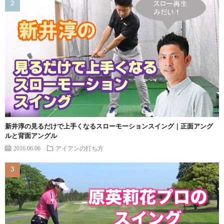
新井淳の見るだけで上手くなるスローモーションスイング｜正面アング
ルと背面アングル
2016.06.06
アイアンの打ち方