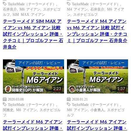
TaylorMade（テーラーメイド）
,
TaylorMade（テーラーメイド）
,
石井良介
,
M6 アイアン
,
スポナビゴ
M4 アイアン
,
石井良介
,
M6 アイア
ルフ
,
SIM MAX アイアン
ン
,
スポナビゴルフ
テーラーメイド SIM MAX ア
テーラーメイド M4 アイアン
イアン vs M6 アイアン 比較
vs M6 アイアン 比較 試打イ
試打インプレッション 評価・
ンプレッション 評価・クチコ
クチコミ｜プロゴルファー 石
ミ｜プロゴルファー 石井良介
井良介
アイアンの試打・レビュー
アイアンの試打・レビュー
2:23
1:37
2020.03.08
2020.01.21
TaylorMade（テーラーメイド）
,
TaylorMade（テーラーメイド）
,
関雅史
,
M6 アイアン
,
スポナビゴル
M6 アイアン
,
小倉勇人
,
スポナビゴ
フ
ルフ
テーラーメイド M6 アイアン
テーラーメイド M6 アイアン
試打インプレッション 評価・
試打インプレッション 評価・