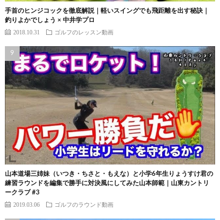
手首のヒンジコックを徹底解説｜軽いスイングでも飛距離を出す秘訣｜
釣りよかでしょう × 中井学プロ
2018.10.31
ゴルフのレッスン動画
山本道場三姉妹（いつき・ちさと・もえな）と小学6年生りょうすけ君の
練習ラウンドを編集で勝手に対決風にしてみた山本師範｜山東カントリ
ークラブ #3
2019.03.06
ゴルフのラウンド動画