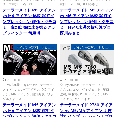
クラブ試打 三者三様
試打 三者三様
,
西川みさと
テーラーメイド M5 アイアン
テーラーメイド M5 アイアン
vs M6 アイアン 比較 試打イ
vs M6 アイアン 比較 試打イ
ンプレッション 評価・クチコ
ンプレッション 評価・クチコ
ミ｜変幻自在に球を操るクラ
ミ｜HS40未満の技巧派プロ
ブフィッター 筒康博
西川みさと
アイアンの試打・レビュー
アイアンの試打・レビュー
6:04
8:08
2019.03.06
2019.03.01
竹村真琴
,
TaylorMade（テーラー
TaylorMade（テーラーメイド）
,
メイド）
,
ロングアイアン
,
M5 アイ
みんなのゴルフダイジェスト
,
堀口
アン
,
M6 アイアン
,
目澤秀憲
,
ワッ
宜篤
,
中村修
,
P760 アイアン
,
M5
グルチャンネル
アイアン
,
M6 アイアン
テーラーメイド M5 アイアン
テーラーメイド P760 アイア
vs M6 アイアン 比較 試打イ
ン vs M5/M6 アイアン 比較
ンプレッション 評価・クチコ
試打インプレッション｜プロ