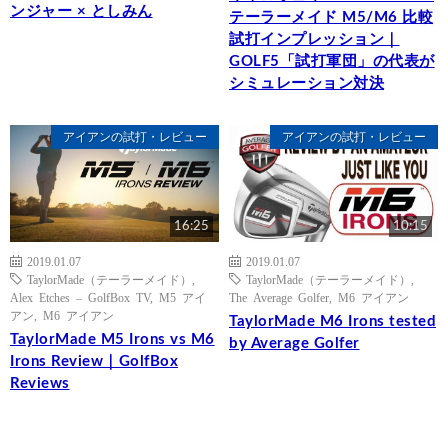
ンジャー × としみん
テーラーメイド M5/M6 比較
試打インプレッション｜
GOLF5「試打軍団」の代表が
シミュレーション対決
アイアンの試打・レビュー
アイアンの試打・レビュー
16:25
10:15
2019.01.07
2019.01.07
TaylorMade（テーラーメイド）
,
TaylorMade（テーラーメイド）
,
Alex Etches – GolfBox TV
,
M5 アイ
The Average Golfer
,
M6 アイアン
アン
,
M6 アイアン
TaylorMade M6 Irons tested
TaylorMade M5 Irons vs M6
by Average Golfer
Irons Review｜GolfBox
Reviews