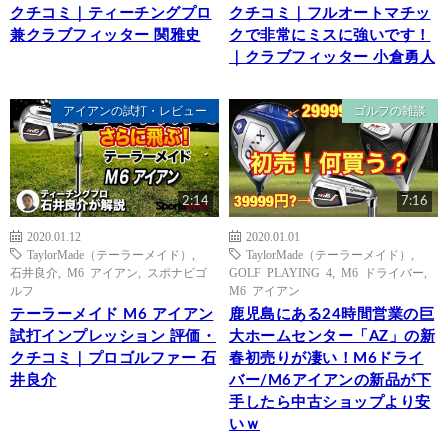
クチコミ｜ティーチングプロ
クチコミ｜フルオートマチッ
兼クラブフィッター 関雅史
クで非常にミスに強いです！
｜クラブフィッター 小倉勇人
アイアンの試打・レビュー
ゴルフの雑談
2:14
7:16
2020.01.12
2020.01.01
TaylorMade（テーラーメイド）
,
TaylorMade（テーラーメイド）
,
石井良介
,
M6 アイアン
,
スポナビゴ
GOLF PLAYING 4
,
M6 ドライバー
,
ルフ
M6 アイアン
テーラーメイド M6 アイアン
鹿児島にある24時間営業の巨
試打インプレッション 評価・
大ホームセンター「AZ」の新
クチコミ｜プロゴルファー 石
春初売りが凄い！M6ドライ
井良介
バー/M6アイアンの新品が下
手したら中古ショップより安
いｗ