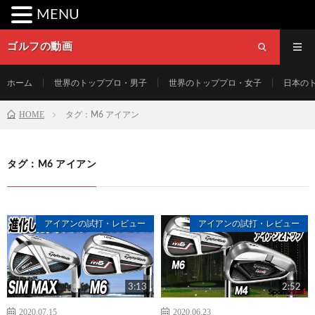
MENU
ゴルフの動画
ホーム
世界のトッププロ・男子
世界のトッププロ・女子
日本の
HOME
タグ：M6 アイアン
タグ：M6 アイアン
アイアンの試打・レビュー
アイアンの試打・レビュー
3:13
2:52
2020.07.15
2020.06.23