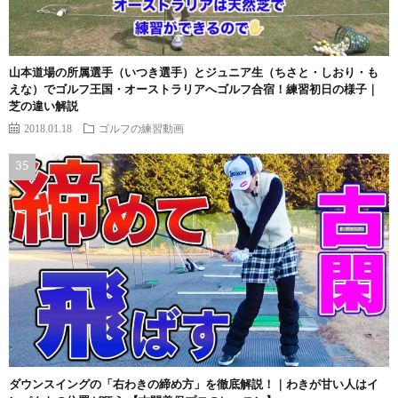
山本道場の所属選手（いつき選手）とジュニア生（ちさと・しおり・も
えな）でゴルフ王国・オーストラリアへゴルフ合宿！練習初日の様子｜
芝の違い解説
2018.01.18
ゴルフの練習動画
ダウンスイングの「右わきの締め方」を徹底解説！｜わきが甘い人はイ