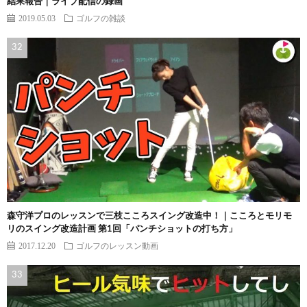
結果報告｜ライブ配信の録画
2019.05.03
ゴルフの雑談
森守洋プロのレッスンで三枝こころスイング改造中！｜こころとモリモ
リのスイング改造計画 第1回「パンチショットの打ち方」
2017.12.20
ゴルフのレッスン動画