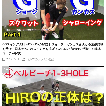
GGスイングの肝＝P5・P6の解説｜ジョージ・ガンカスさんから直接指導
を受け、日本でもこのスイングを拡げてほしいと言われて活動中の藤本
コーチが解説
2019.05.11
ゴルフのレッスン動画