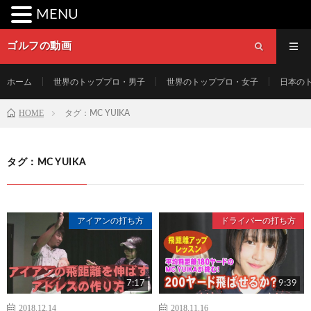
MENU
ゴルフの動画
ホーム
世界のトッププロ・男子
世界のトッププロ・女子
日本の
HOME
タグ：MC YUIKA
タグ：MC YUIKA
アイアンの打ち方
ドライバーの打ち方
7:17
9:39
2018.12.14
2018.11.16