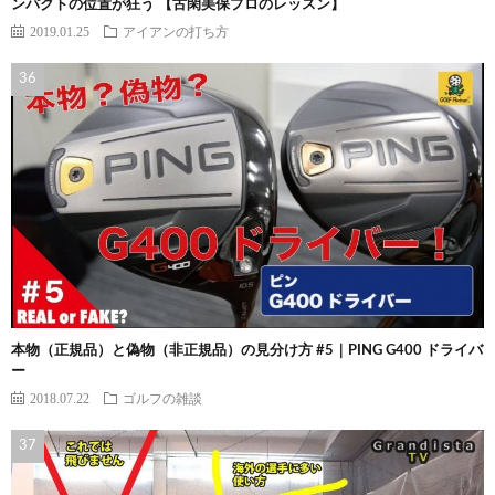
ンパクトの位置が狂う 【古閑美保プロのレッスン】
2019.01.25
アイアンの打ち方
本物（正規品）と偽物（非正規品）の見分け方 #5｜PING G400 ドライバ
ー
2018.07.22
ゴルフの雑談