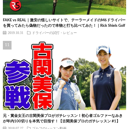
FAKE vs REAL｜激安の怪しいサイトで、テーラーメイドのM6ドライバー
を買ってみたら偽物だったので本物と打ち比べてみた！｜Rick Shiels Golf
2019.10.31
ドライバーの試打・レビュー
元・賞金女王の古閑美保プロがガチレッスン！初心者ゴルファーなみき
が年内100切りを本気で目指す！【古閑美保プロのガチレッスン #1】
2018.07.27
ゴルフのレッスン動画