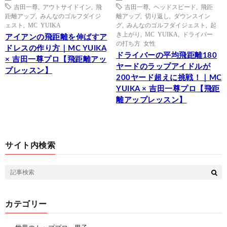
吉田一尊
,
アウトサイドイン
,
飛
吉田一尊
,
ヘッドスピード
,
飛距
距離アップ
,
みんなのゴルフダイジ
離アップ
,
切り返し
,
ダウンスイン
ェスト
,
MC YUIKA
グ
,
みんなのゴルフダイジェスト
,
起
き上がり
,
MC YUIKA
,
ドライバー
アイアンの飛距離を伸ばすア
の打ち方 女性
ドレスの作り方｜MC YUIKA
ドライバーの平均飛距離180
× 吉田一尊プロ【飛距離アッ
ヤードのラップアイドルが
プレッスン】
200ヤード超えに挑戦！｜MC
YUIKA × 吉田一尊プロ【飛距
離アップレッスン】
サイト内検索
カテゴリー