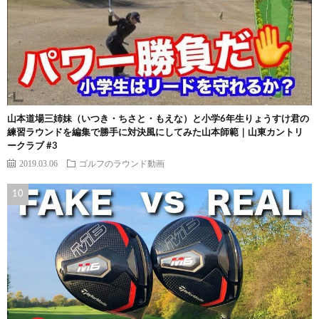
山本道場三姉妹（いつき・ちさと・もえな）と小学6年生りょうすけ君の
練習ラウンドを編集で勝手に対決風にしてみた山本師範｜山東カントリ
ークラブ #3
2019.03.06
ゴルフのラウンド動画