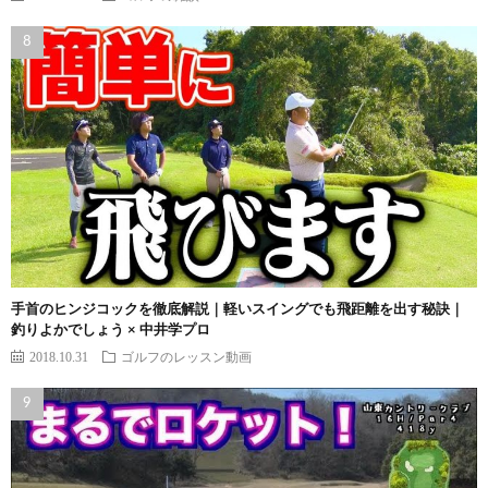
手首のヒンジコックを徹底解説｜軽いスイングでも飛距離を出す秘訣｜
釣りよかでしょう × 中井学プロ
2018.10.31
ゴルフのレッスン動画