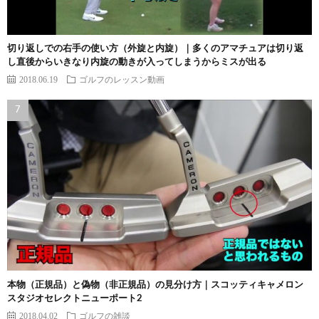
切り返しでの右手の使い方（外旋と内旋）｜多くのアマチュアは切り返
し直後からいきなり内旋の動きが入ってしまうからミスが出る
2018.06.19
ゴルフのレッスン動画
本物（正規品）と偽物（非正規品）の見分け方｜スコッティキャメロン
スタジオセレクトニューポート2
2018.04.02
ゴルフの雑談