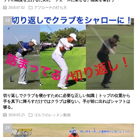
ットの精度を上げるために「フェースに乗せる」感覚を養おう
2018.07.02
アプローチの打ち方
切り返しでクラブを寝かすために必要な正しい知識｜トップの位置から
手を真下に降ろすだけではクラブは寝ない。手が前に出ればシャフトは
寝る。
2018.03.25
ゴルフのレッスン動画