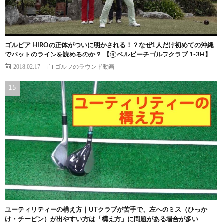
ゴルピア HIROの正体がついに明かされる！？なぜ1人だけ初めての沖縄
でパットのラインを読めるのか？ 【④ベルビーチゴルフクラブ 1-3H】
2018.02.17
ゴルフのラウンド動画
ユーティリティーの構え方｜UTクラブが苦手で、左へのミス（ひっか
け・チーピン）が出やすい方は「構え方」に問題がある場合が多い