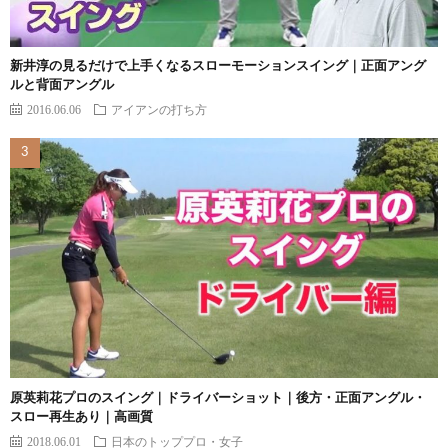
新井淳の見るだけで上手くなるスローモーションスイング｜正面アング
ルと背面アングル
2016.06.06
アイアンの打ち方
原英莉花プロのスイング｜ドライバーショット｜後方・正面アングル・
スロー再生あり｜高画質
2018.06.01
日本のトッププロ・女子