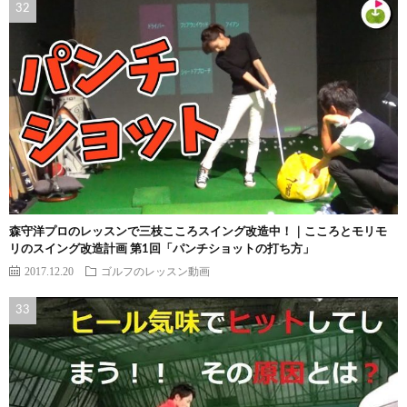
森守洋プロのレッスンで三枝こころスイング改造中！｜こころとモリモ
リのスイング改造計画 第1回「パンチショットの打ち方」
2017.12.20
ゴルフのレッスン動画