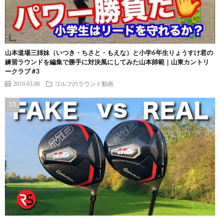
山本道場三姉妹（いつき・ちさと・もえな）と小学6年生りょうすけ君の
練習ラウンドを編集で勝手に対決風にしてみた山本師範｜山東カントリ
ークラブ #3
2019.03.06
ゴルフのラウンド動画