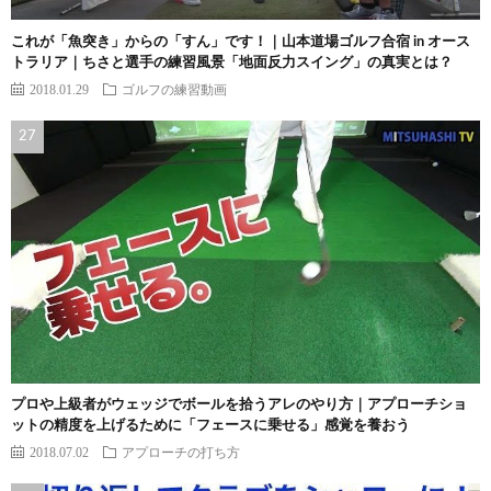
これが「魚突き」からの「すん」です！｜山本道場ゴルフ合宿 in オース
トラリア｜ちさと選手の練習風景「地面反力スイング」の真実とは？
2018.01.29
ゴルフの練習動画
プロや上級者がウェッジでボールを拾うアレのやり方｜アプローチショ
ットの精度を上げるために「フェースに乗せる」感覚を養おう
2018.07.02
アプローチの打ち方