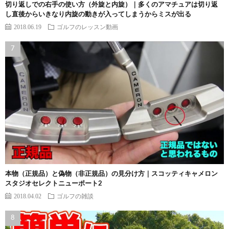
切り返しでの右手の使い方（外旋と内旋）｜多くのアマチュアは切り返
し直後からいきなり内旋の動きが入ってしまうからミスが出る
2018.06.19
ゴルフのレッスン動画
本物（正規品）と偽物（非正規品）の見分け方｜スコッティキャメロン
スタジオセレクトニューポート2
2018.04.02
ゴルフの雑談