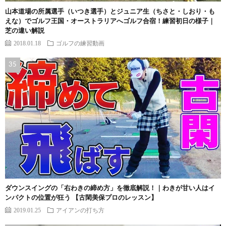
山本道場の所属選手（いつき選手）とジュニア生（ちさと・しおり・も
えな）でゴルフ王国・オーストラリアへゴルフ合宿！練習初日の様子｜
芝の違い解説
2018.01.18
ゴルフの練習動画
ダウンスイングの「右わきの締め方」を徹底解説！｜わきが甘い人はイ
ンパクトの位置が狂う 【古閑美保プロのレッスン】
2019.01.25
アイアンの打ち方