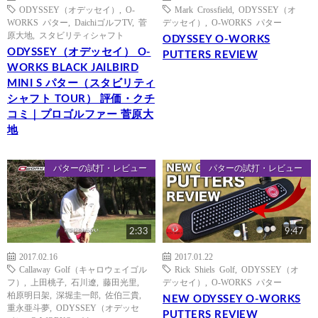
ODYSSEY（オデッセイ）
,
O-
Mark Crossfield
,
ODYSSEY（オ
WORKS パター
,
DaichiゴルフTV
,
菅
デッセイ）
,
O-WORKS パター
原大地
,
スタビリティシャフト
ODYSSEY O-WORKS
ODYSSEY（オデッセイ） O-
PUTTERS REVIEW
WORKS BLACK JAILBIRD
MINI S パター（スタビリティ
シャフト TOUR） 評価・クチ
コミ｜プロゴルファー 菅原大
地
パターの試打・レビュー
パターの試打・レビュー
2:33
9:47
2017.02.16
2017.01.22
Callaway Golf（キャロウェイゴル
Rick Shiels Golf
,
ODYSSEY（オ
フ）
,
上田桃子
,
石川遼
,
藤田光里
,
デッセイ）
,
O-WORKS パター
柏原明日架
,
深堀圭一郎
,
佐伯三貴
,
NEW ODYSSEY O-WORKS
重永亜斗夢
,
ODYSSEY（オデッセ
PUTTERS REVIEW