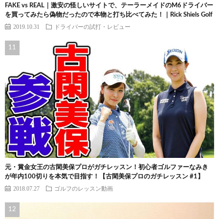
FAKE vs REAL｜激安の怪しいサイトで、テーラーメイドのM6ドライバー
を買ってみたら偽物だったので本物と打ち比べてみた！｜Rick Shiels Golf
2019.10.31
ドライバーの試打・レビュー
元・賞金女王の古閑美保プロがガチレッスン！初心者ゴルファーなみき
が年内100切りを本気で目指す！【古閑美保プロのガチレッスン #1】
2018.07.27
ゴルフのレッスン動画