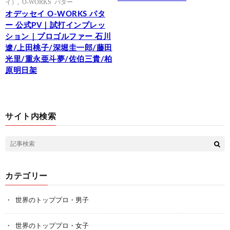
イ）
,
O-WORKS パター
オデッセイ O-WORKS パタ
ー 公式PV｜試打インプレッ
ション｜プロゴルファー 石川
遼/上田桃子/深堀圭一郎/藤田
光里/重永亜斗夢/佐伯三貴/柏
原明日架
サイト内検索
カテゴリー
世界のトッププロ・男子
世界のトッププロ・女子