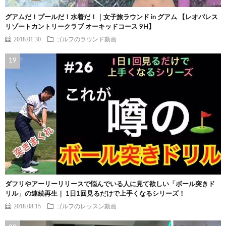
グアムだ！プールだ！水着だ！｜女子旅ラウンド in グアム 【レオパレス
リゾートカントリークラブ オーキッドコース 9H】
2018.01.30
ゴルフのラウンド動画
ダフリやアーリーリリースで悩んでいる人に見て欲しい「ボール突きド
リル」の連続再生｜ 1日1回見るだけで上手くなるシリーズ！
2018.08.15
ゴルフのレッスン動画