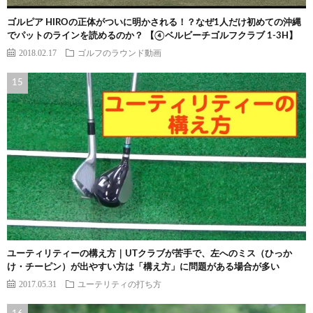
ゴルピア HIROの正体がついに明かされる！？なぜ1人だけ初めての沖縄
でパットのラインを読めるのか？ 【④ベルビーチゴルフクラブ 1-3H】
2018.02.17
ゴルフのラウンド動画
ユーティリティーの構え方｜UTクラブが苦手で、左へのミス（ひっか
け・チーピン）が出やすい方は「構え方」に問題がある場合が多い
2017.05.31
ユーテリティの打ち方