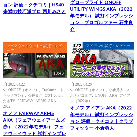
グローブライド ONOFF
ョン 評価・クチコミ｜HS40
UTILITY WINGS AKA（2022
未満の技巧派プロ 西川みさと
年モデル） 試打インプレッシ
ョン｜プロゴルファー 石井良
介
フェアウェイウッドの試打・レビ
アイアンの試打・レビュー
ュー
13:43
3:49
2022.04.22
2022.04.20
ONOFF（オノフ）
,
Trackman（ト
ONOFF（オノフ）
,
小倉勇人
,
ス
ラックマン）
,
石井良介
,
試打ラボし
ポナビゴルフ
,
ONOFF AKA アイア
だるTV
,
FAIRWAY ARMS AKA
ン（2022年）
2022
オノフ アイアン AKA（2022
オノフ FAIRWAY ARMS
年モデル） 試打インプレッシ
AKA（フェアウェイアームズ
ョン 評価・クチコミ｜クラブ
赤）（2022年モデル） フェ
フィッター 小倉勇人
アウェイウッド 試打インプレ