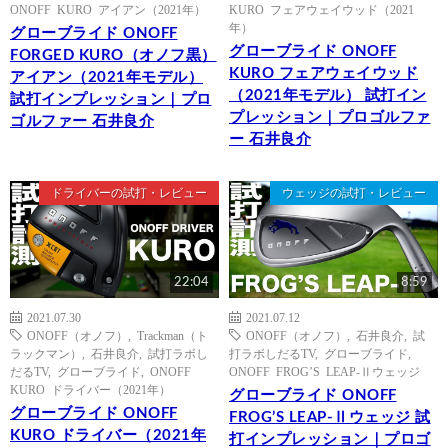
ONOFF KURO アイアン（2021年）
KURO フェアウェイウッド（2021
年）
グローブライド ONOFF
グローブライド ONOFF
FORGED KURO（オノフ黒）
KURO フェアウェイウッド
アイアン（2021年モデル）
（2021年モデル） 試打イン
試打インプレッション｜プロ
プレッション｜プロゴルファ
ゴルファー 石井良介
ー 石井良介
ドライバーの試打・レビュー
ウェッジの試打・レビュー
22:04
8:59
2021.07.30
2021.07.12
ONOFF（オノフ）
,
Trackman（ト
ONOFF（オノフ）
,
石井良介
,
試
ラックマン）
,
石井良介
,
試打ラボし
打ラボしだるTV
,
グローブライド
,
だるTV
,
グローブライド
,
ONOFF
ONOFF FROG’S LEAP-Ⅱウェッジ
KURO ドライバー（2021年）
グローブライド ONOFF
グローブライド ONOFF
FROG’S LEAP-Ⅱウェッジ 試
KURO ドライバー（2021年
打インプレッション｜プロゴ