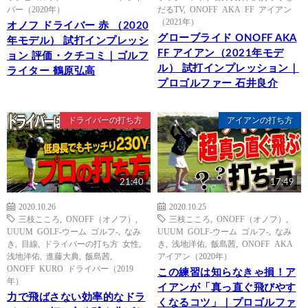
バー（2020年）
だるTV
,
ONOFF AKA FF アイアン
（2021年）
オノフ ドライバー 赤 （2020
グローブライド ONOFF AKA
年モデル） 試打インプレッシ
FF アイアン（2021年モデ
ョン 評価・クチコミ｜ゴルフ
ル） 試打インプレッション｜
ライター 鶴原弘高
プロゴルファー 石井良介
ドライバーの打ち方
アイアンの打ち方
21:40
17:49
2020.10.26
2020.10.25
三枝こころ
,
ONOFF（オノフ）
,
三枝こころ
,
ONOFF（オノフ）
,
UUUM GOLF-ウーム ゴルフ-
,
なみ
UUUM GOLF-ウーム ゴルフ-
,
なみ
き
,
目線
,
ドライバーの打ち方 女性
,
き
,
浅地洋佑
,
飯島茜
,
ONOFF AKA
浅地洋佑
,
進藤大典
,
飯島茜
,
アイアン（2020年）
ONOFF KURO ドライバー（2019
この練習は知らなきゃ損！ア
年）
イアンが「真っ直ぐ飛びやす
力で飛ばさない効率的なドラ
くなるコツ」｜プロゴルファ