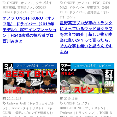
ONOFF（オノフ）
,
クラブ試打
ONOFF（オノフ）
,
PING
,
G400
三者三様
,
西川みさと
,
ONOFF
MAX ドライバー
,
星野英正
,
G410
KURO ドライバー（2019年）
PLUS ドライバー
,
星野英正「オレ
に任せろ!」
オノフ ONOFF KURO（オノ
星野英正プロが車のトランク
フ黒） ドライバー（2019年
に入っているウッド系クラブ
モデル） 試打インプレッショ
を本音で紹介｜新しい物が本
ン｜HS40未満の技巧派プロ
当に良いか？って言ったら、
西川みさと
そんな事も無いと思うんです
よね
アイアンの試打・レビュー
ウェッジの試打・レビュー
24:52
24:52
2019.12.13
2019.11.04
Callaway Golf（キャロウェイゴル
ONOFF（オノフ）
,
フ）
,
Titleist（タイトリスト）
,
3up
BRIDGESTONE（ブリヂストン）
,
CLUB - 最新のゴルフギア情報をお
Trackman（トラックマン）
,
TOUR B