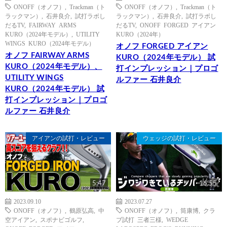
ONOFF（オノフ）
,
Trackman（ト
ONOFF（オノフ）
,
Trackman（ト
ラックマン）
,
石井良介
,
試打ラボし
ラックマン）
,
石井良介
,
試打ラボし
だるTV
,
FAIRWAY ARMS
だるTV
,
ONOFF FORGED アイアン
KURO（2024年モデル）
,
UTILITY
KURO（2024年）
WINGS KURO（2024年モデル）
オノフ FORGED アイアン
オノフ FAIRWAY ARMS
KURO（2024年モデル） 試
KURO（2024年モデル）、
打インプレッション｜プロゴ
UTILITY WINGS
ルファー 石井良介
KURO（2024年モデル） 試
打インプレッション｜プロゴ
ルファー 石井良介
アイアンの試打・レビュー
ウェッジの試打・レビュー
5:47
16:55
2023.09.10
2023.07.27
ONOFF（オノフ）
,
鶴原弘高
,
中
ONOFF（オノフ）
,
筒康博
,
クラ
空アイアン
,
スポナビゴルフ
,
ブ試打 三者三様
,
WEDGE