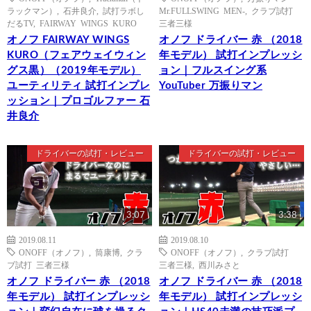
ラックマン）
,
石井良介
,
試打ラボし
Mr.FULLSWING MEN-
,
クラブ試打
だるTV
,
FAIRWAY WINGS KURO
三者三様
オノフ FAIRWAY WINGS
オノフ ドライバー 赤 （2018
KURO（フェアウェイウィン
年モデル） 試打インプレッシ
グス黒）（2019年モデル）
ョン｜フルスイング系
ユーティリティ 試打インプレ
YouTuber 万振りマン
ッション｜プロゴルファー 石
井良介
ドライバーの試打・レビュー
ドライバーの試打・レビュー
3:07
3:38
2019.08.11
2019.08.10
ONOFF（オノフ）
,
筒康博
,
クラ
ONOFF（オノフ）
,
クラブ試打
ブ試打 三者三様
三者三様
,
西川みさと
オノフ ドライバー 赤 （2018
オノフ ドライバー 赤 （2018
年モデル） 試打インプレッシ
年モデル） 試打インプレッシ