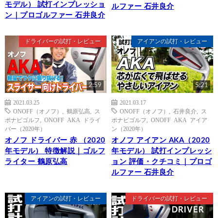
モデル） 試打インプレッショ
ルファー 石井良介
ン｜プロゴルファー 石井良介
ドライバーの試打・レビュー
アイアンの試打・レビュー
2:59
5:21
2021.03.25
2021.03.17
ONOFF（オノフ）
,
鶴原弘高
,
ス
ONOFF（オノフ）
,
石井良介
,
ス
ポナビゴルフ
,
ONOFF AKA ドライ
ポナビゴルフ
,
ONOFF AKA アイア
バー（2020年）
ン（2020年）
オノフ ドライバー 赤 （2020
オノフ アイアン AKA（2020
年モデル） 特徴解説｜ゴルフ
年モデル） 試打インプレッシ
ライター 鶴原弘高
ョン 評価・クチコミ｜プロゴ
ルファー 石井良介
アイアンの試打・レビュー
ドライバーの試打・レビュー