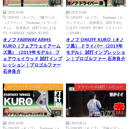
7:18
8:01
2019.10.06
2019.10.06
ONOFF（オノフ）
,
3番ウッド
ONOFF（オノフ）
,
Trackman（ト
（スプーン）
,
Trackman（トラック
ラックマン）
,
石井良介
,
試打ラボし
マン）
,
石井良介
,
試打ラボしだる
だるTV
,
ONOFF KURO ドライバー
TV
,
FAIRWAY ARMS KURO
（2019年）
オノフ FAIRWAY ARMS
オノフ ONOFF KURO（オノ
KURO（フェアウェイアーム
フ黒） ドライバー（2019年
ズ黒）（2019年モデル） フ
モデル） 試打インプレッショ
ェアウェイウッド 試打インプ
ン｜プロゴルファー 石井良介
レッション｜プロゴルファー
石井良介
ユーティリティの試打・レビュー
ドライバーの試打・レビュー
5:41
3:53
2019.10.06
2019.08.12
ONOFF（オノフ）
,
Trackman（ト
ONOFF（オノフ）
,
万振りマン -