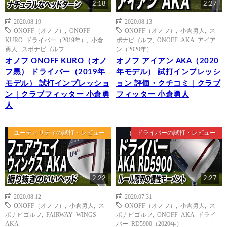
2:18
2:27
2020.08.19
2020.08.13
ONOFF（オノフ）
,
ONOFF
ONOFF（オノフ）
,
小倉勇人
,
ス
KURO ドライバー（2019年）
,
小倉
ポナビゴルフ
,
ONOFF AKA アイア
勇人
,
スポナビゴルフ
ン（2020年）
オノフ ONOFF KURO（オノ
オノフ アイアン AKA（2020
フ黒） ドライバー（2019年
年モデル） 試打インプレッシ
モデル） 試打インプレッショ
ョン 評価・クチコミ｜クラブ
ン｜クラブフィッター 小倉勇
フィッター 小倉勇人
人
ユーティリティの試打・レビュー
ドライバーの試打・レビュー
2:22
2:27
2020.08.12
2020.07.31
ONOFF（オノフ）
,
小倉勇人
,
ス
ONOFF（オノフ）
,
小倉勇人
,
ス
ポナビゴルフ
,
FAIRWAY WINGS
ポナビゴルフ
,
ONOFF AKA ドライ
AKA
バー RD5900（2020年）