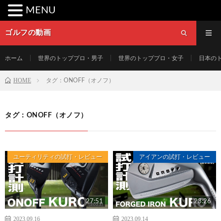
MENU
ゴルフの動画
ホーム
世界のトッププロ・男子
世界のトッププロ・女子
日本の
HOME
タグ：ONOFF（オノフ）
タグ：ONOFF（オノフ）
ユーティリティの試打・レビュー
アイアンの試打・レビュー
27:51
23:26
2023.09.16
2023.09.14