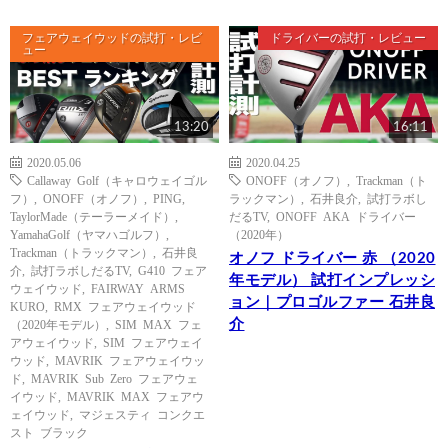
フェアウェイウッドの試打・レビ
ドライバーの試打・レビュー
ュー
13:20
16:11
2020.05.06
2020.04.25
Callaway Golf（キャロウェイゴル
ONOFF（オノフ）
,
Trackman（ト
フ）
,
ONOFF（オノフ）
,
PING
,
ラックマン）
,
石井良介
,
試打ラボし
TaylorMade（テーラーメイド）
,
だるTV
,
ONOFF AKA ドライバー
YamahaGolf（ヤマハゴルフ）
,
（2020年）
Trackman（トラックマン）
,
石井良
オノフ ドライバー 赤 （2020
介
,
試打ラボしだるTV
,
G410 フェア
年モデル） 試打インプレッシ
ウェイウッド
,
FAIRWAY ARMS
ョン｜プロゴルファー 石井良
KURO
,
RMX フェアウェイウッド
介
（2020年モデル）
,
SIM MAX フェ
アウェイウッド
,
SIM フェアウェイ
ウッド
,
MAVRIK フェアウェイウッ
ド
,
MAVRIK Sub Zero フェアウェ
イウッド
,
MAVRIK MAX フェアウ
ェイウッド
,
マジェスティ コンクエ
スト ブラック