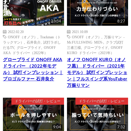
23:34
8:27
2022.02.20
2021.10.09
ONOFF（オノフ）
,
Trackman（ト
ONOFF（オノフ）
,
万振りマン -
ラックマン）
,
石井良介
,
試打ラボし
Mr.FULLSWING MEN-
,
クラブ試打
だるTV
,
グローブライド
,
ONOFF
三者三様
,
グローブライド
,
ONOFF
AKA ドライバー（2022年）
KURO ドライバー（2021年）
グローブライド ONOFF AKA
オノフ ONOFF KURO（オノ
ドライバー （2022年モデ
フ黒） ドライバー（2021年
ル） 試打インプレッション｜
モデル） 試打インプレッショ
プロゴルファー 石井良介
ン｜フルスイング系YouTuber
万振りマン
ドライバーの試打・レビュー
ドライバーの試打・レビュー
9:04
7:32