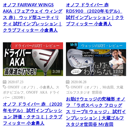
オノフ FAIRWAY WINGS
オノフ ドライバー 赤
AKA（フェアウェイ ウィング
RD5900 （2020年モデル）
ス 赤） ウッド型ユーティリ
試打インプレッション｜クラ
ティ 試打インプレッション｜
ブフィッター 小倉勇人
クラブフィッター 小倉勇人
ドライバーの試打・レビュー
ウェッジの試打・レビュー
3:38
12:52
2020.07.23
2020.06.28
ONOFF（オノフ）
,
小倉勇人
,
ス
ONOFF（オノフ）
,
Mr吉田
,
大蔵
ポナビゴルフ
,
ONOFF AKA ドライ
ゴルフスタジオ 世田谷
バー（2020年）
お助けウェッジの究極形 オノ
オノフ ドライバー 赤 （2020
フ 「ラボスペック フロッグ
年モデル） 試打インプレッシ
ス リープII ウェッジ」 試打イ
ョン 評価・クチコミ｜クラブ
ンプレッション｜大蔵ゴルフ
フィッター 小倉勇人
スタジオ世田谷 Mr吉田