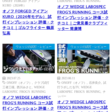
ONOFF FORGED アイアン
LABOSPEC FROG'S RUNNING
KURO（2024年）
オノフ WEDGE LABOSPEC
オノフ FORGED アイアン
FROG’S RUNNING コース試
KURO（2024年モデル） 試
打インプレッション 評価・ク
打インプレッション 評価・ク
チコミ｜ご意見番クラブフィ
チコミ｜ゴルフライター 鶴原
ッター 筒康博
弘高
ウェッジの試打・レビュー
ウェッジの試打・レビュー
12:45
8:09
2023.07.25
2023.06.11
ONOFF（オノフ）
,
クラブ試打
ONOFF（オノフ）
,
石井良介
,
試
三者三様
,
西川みさと
,
WEDGE
打ラボしだるTV
,
WEDGE
LABOSPEC FROG'S RUNNING
LABOSPEC FROG'S RUNNING
,
チ
ッパー
オノフ WEDGE LABOSPEC
オノフ WEDGE LABOSPEC
FROG’S RUNNING コース試
FROG’S RUNNING コース試
打インプレッション 評価・ク