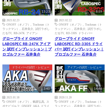
13:23
8:59
2021.02.23
2021.02.22
ONOFF（オノフ）
,
Trackman（ト
ONOFF（オノフ）
,
Trackman（ト
ラックマン）
,
石井良介
,
試打ラボし
ラックマン）
,
石井良介
,
試打ラボし
だるTV
,
RB-247K アイアン
だるTV
,
RD-330S ドライバー
グローブライド ONOFF
グローブライド ONOFF
LABOSPEC RB-247K アイア
LABOSPEC RD-330S ドライ
ン 試打インプレッション｜プ
バー 試打インプレッション｜
ロゴルファー 石井良介
プロゴルファー 石井良介
ドライバーの試打・レビュー
アイアンの試打・レビュー
3:40
14:46
2021.01.18
2020.11.20
ONOFF（オノフ）
,
鶴原弘高
,
ス
ONOFF（オノフ）
,
Trackman（ト
ポナビゴルフ
,
ONOFF AKA ドライ
ラックマン）
,
石井良介
,
試打ラボし