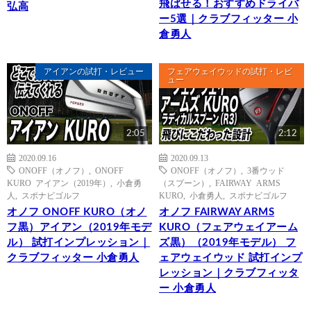
飛ばせる！おすすめドライバ
弘高
ー5選｜クラブフィッター 小
倉勇人
アイアンの試打・レビュー
フェアウェイウッドの試打・レビ
ュー
2:05
2:12
2020.09.16
2020.09.13
ONOFF（オノフ）
,
ONOFF
ONOFF（オノフ）
,
3番ウッド
KURO アイアン（2019年）
,
小倉勇
（スプーン）
,
FAIRWAY ARMS
人
,
スポナビゴルフ
KURO
,
小倉勇人
,
スポナビゴルフ
オノフ ONOFF KURO（オノ
オノフ FAIRWAY ARMS
フ黒）アイアン（2019年モデ
KURO（フェアウェイアーム
ル） 試打インプレッション｜
ズ黒）（2019年モデル） フ
クラブフィッター 小倉勇人
ェアウェイウッド 試打インプ
レッション｜クラブフィッタ
ー 小倉勇人