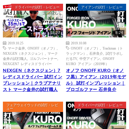
ドライバーの試打・レビュー
アイアンの試打・レビュー
18:27
8:24
2019.10.25
2019.10.08
マーク金井
,
ONOFF（オノフ）
,
ONOFF（オノフ）
,
Trackman（ト
NEXGEN（ネクスジェン）
,
マーク
ラックマン）
,
石井良介
,
試打ラボし
金井の試打職人
,
ゴルフパートナー
,
だるTV
,
中空アイアン
,
ONOFF
NEXGEN7 レディスドライバー
KURO アイアン（2019年）
NEXGEN（ネクスジェン）7
オノフ ONOFF KURO（オノ
レディスドライバー 試打イン
フ黒）アイアン（2019年モデ
プレッション｜クラブアナリ
ル） 試打インプレッション｜
スト マーク金井の試打職人
プロゴルファー 石井良介
フェアウェイウッドの試打・レビ
ドライバーの試打・レビュー
ュー