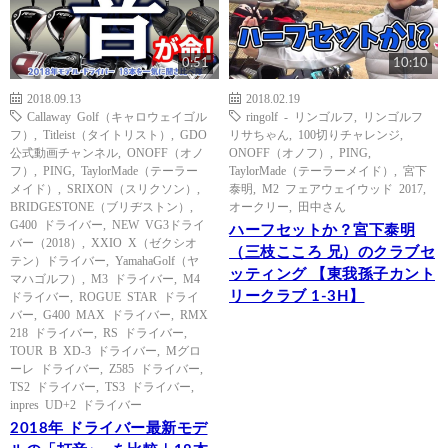
0:51
10:10
2018.09.13
2018.02.19
Callaway Golf（キャロウェイゴル
ringolf - リンゴルフ
,
リンゴルフ
フ）
,
Titleist（タイトリスト）
,
GDO
リサちゃん
,
100切りチャレンジ
,
公式動画チャンネル
,
ONOFF（オノ
ONOFF（オノフ）
,
PING
,
フ）
,
PING
,
TaylorMade（テーラー
TaylorMade（テーラーメイド）
,
宮下
メイド）
,
SRIXON（スリクソン）
,
泰明
,
M2 フェアウェイウッド 2017
,
BRIDGESTONE（ブリヂストン）
,
オークリー
,
田中さん
G400 ドライバー
,
NEW VG3ドライ
ハーフセットか？宮下泰明
バー（2018）
,
XXIO X（ゼクシオ
（三枝こころ 兄）のクラブセ
テン）ドライバー
,
YamahaGolf（ヤ
ッティング 【東我孫子カント
マハゴルフ）
,
M3 ドライバー
,
M4
リークラブ 1-3H】
ドライバー
,
ROGUE STAR ドライ
バー
,
G400 MAX ドライバー
,
RMX
218 ドライバー
,
RS ドライバー
,
TOUR B XD-3 ドライバー
,
Mグロ
ーレ ドライバー
,
Z585 ドライバー
,
TS2 ドライバー
,
TS3 ドライバー
,
inpres UD+2 ドライバー
2018年 ドライバー最新モデ