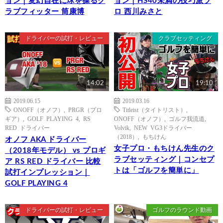
ョン｜変幻自在に球を操るク
ョン｜HS40未満の技巧派プ
ラブフィッター 筒康博
ロ 西川みさと
ドライバーの試打・レビュー
クラブセッティング
14:02
19:10
2019.06.15
2019.03.16
ONOFF（オノフ）
,
PRGR（プロ
Titleist（タイトリスト）
,
ギア）
,
GOLF PLAYING 4
,
RS
ONOFF（オノフ）
,
ゴルフ我流道
,
RED ドライバー
Volvik
,
NEW VG3ドライバー
（2018）
,
もちけん
オノフ AKA ドライバー
女子プロ・もちけん先生のク
（2018年モデル） vs プロギ
ラブセッティング｜コンセプ
ア RS RED ドライバー 比較
トは「ゴルフを簡単に」
試打インプレッション｜
GOLF PLAYING 4
ドライバーの試打・レビュー
ゴルフのラウンド動画