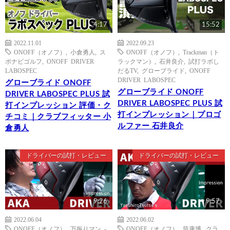
4:17
15:52
2022.11.01
2022.09.23
ONOFF（オノフ）
,
小倉勇人
,
ス
ONOFF（オノフ）
,
Trackman（ト
ポナビゴルフ
,
ONOFF DRIVER
ラックマン）
,
石井良介
,
試打ラボし
LABOSPEC
だるTV
,
グローブライド
,
ONOFF
DRIVER LABOSPEC
グローブライド ONOFF
グローブライド ONOFF
DRIVER LABOSPEC PLUS 試
DRIVER LABOSPEC PLUS 試
打インプレッション 評価・ク
打インプレッション｜プロゴ
チコミ｜クラブフィッター 小
ルファー 石井良介
倉勇人
ドライバーの試打・レビュー
ドライバーの試打・レビュー
9:26
9:57
2022.06.04
2022.06.02
ONOFF（オノフ）
,
万振りマン -
ONOFF（オノフ）
,
筒康博
,
クラ