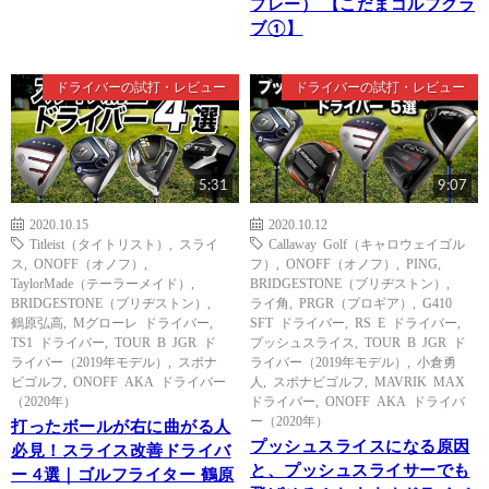
プレー） 【こだまゴルフクラ
ブ①】
ドライバーの試打・レビュー
ドライバーの試打・レビュー
5:31
9:07
2020.10.15
2020.10.12
Titleist（タイトリスト）
,
スライ
Callaway Golf（キャロウェイゴル
ス
,
ONOFF（オノフ）
,
フ）
,
ONOFF（オノフ）
,
PING
,
TaylorMade（テーラーメイド）
,
BRIDGESTONE（ブリヂストン）
,
BRIDGESTONE（ブリヂストン）
,
ライ角
,
PRGR（プロギア）
,
G410
鶴原弘高
,
Mグローレ ドライバー
,
SFT ドライバー
,
RS E ドライバー
,
TS1 ドライバー
,
TOUR B JGR ド
プッシュスライス
,
TOUR B JGR ド
ライバー（2019年モデル）
,
スポナ
ライバー（2019年モデル）
,
小倉勇
ビゴルフ
,
ONOFF AKA ドライバー
人
,
スポナビゴルフ
,
MAVRIK MAX
（2020年）
ドライバー
,
ONOFF AKA ドライバ
ー（2020年）
打ったボールが右に曲がる人
プッシュスライスになる原因
必見！スライス改善ドライバ
と、プッシュスライサーでも
ー 4選｜ゴルフライター 鶴原