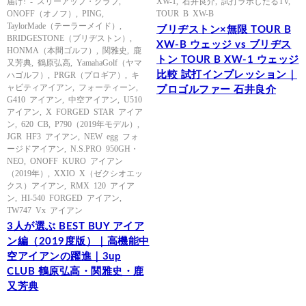
届け! - スリーアップ・クラブ
,
XW-1
,
石井良介
,
試打ラボしだるTV
,
ONOFF（オノフ）
,
PING
,
TOUR B XW-B
TaylorMade（テーラーメイド）
,
ブリヂストン×無限 TOUR B
BRIDGESTONE（ブリヂストン）
,
XW-B ウェッジ vs ブリヂス
HONMA（本間ゴルフ）
,
関雅史
,
鹿
トン TOUR B XW-1 ウェッジ
又芳典
,
鶴原弘高
,
YamahaGolf（ヤマ
比較 試打インプレッション｜
ハゴルフ）
,
PRGR（プロギア）
,
キ
ャビティアイアン
,
フォーティーン
,
プロゴルファー 石井良介
G410 アイアン
,
中空アイアン
,
U510
アイアン
,
X FORGED STAR アイア
ン
,
620 CB
,
P790（2019年モデル）
,
JGR HF3 アイアン
,
NEW egg フォ
ージドアイアン
,
N.S.PRO 950GH・
NEO
,
ONOFF KURO アイアン
（2019年）
,
XXIO X（ゼクシオエッ
クス）アイアン
,
RMX 120 アイア
ン
,
HI-540 FORGED アイアン
,
TW747 Vx アイアン
3人が選ぶ BEST BUY アイア
ン編（2019度版）｜高機能中
空アイアンの躍進｜3up
CLUB 鶴原弘高・関雅史・鹿
又芳典