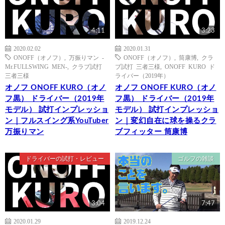
4:11
3:23
2020.02.02
2020.01.31
ONOFF（オノフ）
,
万振りマン -
ONOFF（オノフ）
,
筒康博
,
クラ
Mr.FULLSWING MEN-
,
クラブ試打
ブ試打 三者三様
,
ONOFF KURO ド
三者三様
ライバー（2019年）
オノフ ONOFF KURO（オノ
オノフ ONOFF KURO（オノ
フ黒） ドライバー（2019年
フ黒） ドライバー（2019年
モデル） 試打インプレッショ
モデル） 試打インプレッショ
ン｜フルスイング系YouTuber
ン｜変幻自在に球を操るクラ
万振りマン
ブフィッター 筒康博
ドライバーの試打・レビュー
ゴルフの雑談
3:04
7:47
2020.01.29
2019.12.24