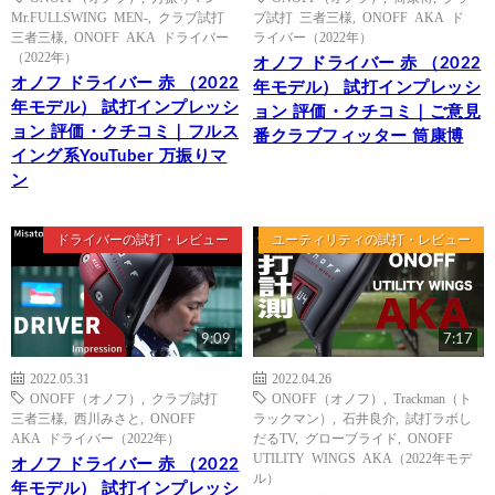
Mr.FULLSWING MEN-
,
クラブ試打
ブ試打 三者三様
,
ONOFF AKA ド
三者三様
,
ONOFF AKA ドライバー
ライバー（2022年）
（2022年）
オノフ ドライバー 赤 （2022
オノフ ドライバー 赤 （2022
年モデル） 試打インプレッシ
年モデル） 試打インプレッシ
ョン 評価・クチコミ｜ご意見
ョン 評価・クチコミ｜フルス
番クラブフィッター 筒康博
イング系YouTuber 万振りマ
ン
ドライバーの試打・レビュー
ユーティリティの試打・レビュー
9:09
7:17
2022.05.31
2022.04.26
ONOFF（オノフ）
,
クラブ試打
ONOFF（オノフ）
,
Trackman（ト
三者三様
,
西川みさと
,
ONOFF
ラックマン）
,
石井良介
,
試打ラボし
AKA ドライバー（2022年）
だるTV
,
グローブライド
,
ONOFF
UTILITY WINGS AKA（2022年モデ
オノフ ドライバー 赤 （2022
ル）
年モデル） 試打インプレッシ