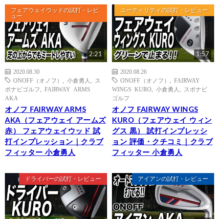
フェアウェイウッドの試打・レビ
ユーティリティの試打・レビュー
ュー
2:21
1:57
2020.08.30
2020.08.26
ONOFF（オノフ）
,
小倉勇人
,
ス
ONOFF（オノフ）
,
FAIRWAY
ポナビゴルフ
,
FAIRWAY ARMS
WINGS KURO
,
小倉勇人
,
スポナビ
AKA
ゴルフ
オノフ FAIRWAY ARMS
オノフ FAIRWAY WINGS
AKA（フェアウェイ アームズ
KURO（フェアウェイ ウィン
赤） フェアウェイウッド 試
グス 黒） 試打インプレッシ
打インプレッション｜クラブ
ョン 評価・クチコミ｜クラブ
フィッター 小倉勇人
フィッター 小倉勇人
ドライバーの試打・レビュー
アイアンの試打・レビュー