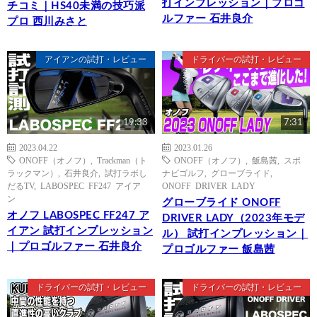
打インプレッション｜プロゴ
チコミ｜HS40未満の技巧派
ルファー 石井良介
プロ 西川みさと
アイアンの試打・レビュー
ドライバーの試打・レビュー
19:33
7:31
2023.04.22
2023.01.26
ONOFF（オノフ）
,
Trackman（ト
ONOFF（オノフ）
,
飯島茜
,
スポ
ラックマン）
,
石井良介
,
試打ラボし
ナビゴルフ
,
グローブライド
,
だるTV
,
LABOSPEC FF247 アイア
ONOFF DRIVER LADY
ン
グローブライド ONOFF
オノフ LABOSPEC FF247 ア
DRIVER LADY（2023年モデ
イアン 試打インプレッション
ル） 試打インプレッション｜
｜プロゴルファー 石井良介
プロゴルファー 飯島茜
ドライバーの試打・レビュー
ドライバーの試打・レビュー