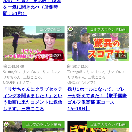
ルの「打音♪」を比較｜18本
を一気に聞き比べ（所要時
間：51秒）
ゴルフの雑談
ゴルフのラウンド動画
7:27
11:06
2018.01.09
2017.12.06
ringolf - リンゴルフ
,
リンゴルフ
ringolf - リンゴルフ
,
リンゴルフ
リサちゃん
,
三枝こころ
,
リサちゃん
,
三枝こころ
,
ONOFF（オノフ）
ONOFF（オノフ）
「リサちゃんにクラブセッテ
残り1ホールになって、プレ
ィングを聞きました！」とい
ーが冴えてきた！【取手国際
う動画に来たコメントに返信
ゴルフ倶楽部 東コース
します。三枝こころ
16~18H】
ゴルフのラウンド動画
ゴルフのラウンド動画