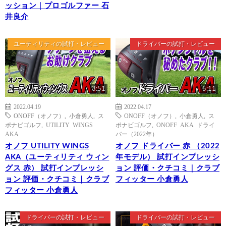
ッション｜プロゴルファー 石
井良介
ユーティリティの試打・レビュー
ドライバーの試打・レビュー
3:51
5:11
2022.04.19
2022.04.17
ONOFF（オノフ）
,
小倉勇人
,
ス
ONOFF（オノフ）
,
小倉勇人
,
ス
ポナビゴルフ
,
UTILITY WINGS
ポナビゴルフ
,
ONOFF AKA ドライ
AKA
バー（2022年）
オノフ UTILITY WINGS
オノフ ドライバー 赤 （2022
AKA（ユーティリティ ウィン
年モデル） 試打インプレッシ
グス 赤） 試打インプレッシ
ョン 評価・クチコミ｜クラブ
ョン 評価・クチコミ｜クラブ
フィッター 小倉勇人
フィッター 小倉勇人
ドライバーの試打・レビュー
ドライバーの試打・レビュー