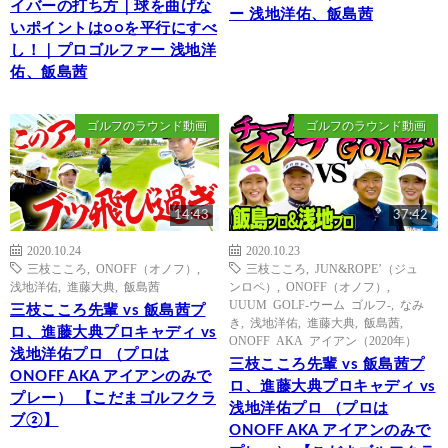
イバーの打ち方｜球を曲げな
ー 浅地洋佑、飯島茜
いポイントは○○を平行にすべ
し！｜プロゴルファー 浅地洋
佑、飯島茜
ゴルフのラウンド動画
ゴルフのラウンド動画
14:43
37:42
2020.10.24
2020.10.23
三枝こころ
,
ONOFF（オノフ）
,
三枝こころ
,
JUN&ROPE’（ジュ
浅地洋佑
,
進藤大典
,
飯島茜
ンロペ）
,
ONOFF（オノフ）
,
UUUM GOLF-ウーム ゴルフ-
,
なみ
三枝こころ先輩 vs 飯島茜プ
き
,
浅地洋佑
,
進藤大典
,
飯島茜
,
ロ、進藤大典プロキャディ vs
ONOFF AKA アイアン（2020年）
浅地洋佑プロ （プロは
三枝こころ先輩 vs 飯島茜プ
ONOFF AKA アイアンのみで
ロ、進藤大典プロキャディ vs
プレー） 【こだまゴルフクラ
浅地洋佑プロ （プロは
ブ②】
ONOFF AKA アイアンのみで