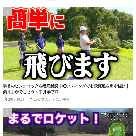
手首のヒンジコックを徹底解説｜軽いスイングでも飛距離を出す秘訣｜
釣りよかでしょう × 中井学プロ
2018.10.31
ゴルフのレッスン動画