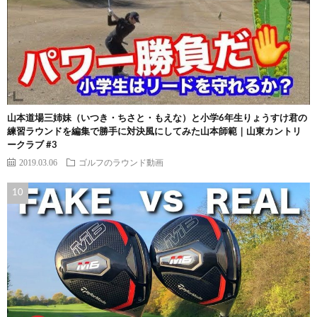
山本道場三姉妹（いつき・ちさと・もえな）と小学6年生りょうすけ君の
練習ラウンドを編集で勝手に対決風にしてみた山本師範｜山東カントリ
ークラブ #3
2019.03.06
ゴルフのラウンド動画