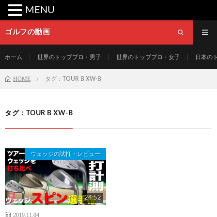
MENU
ゴルフの動画
ホーム
世界のトッププロ・男子
世界のトッププロ・女子
日本の
HOME
タグ：TOUR B XW-B
タグ：TOUR B XW-B
ウェッジの試打・レビュー
24:52
2019.11.04