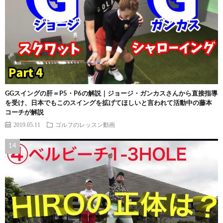
GGスイングの肝＝P5・P6の解説｜ジョージ・ガンカスさんから直接指導
を受け、日本でもこのスイングを拡げてほしいと言われて活動中の藤本
コーチが解説
2019.05.11
ゴルフのレッスン動画