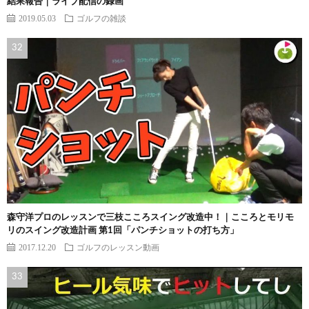
結果報告｜ライブ配信の録画
2019.05.03
ゴルフの雑談
森守洋プロのレッスンで三枝こころスイング改造中！｜こころとモリモ
リのスイング改造計画 第1回「パンチショットの打ち方」
2017.12.20
ゴルフのレッスン動画