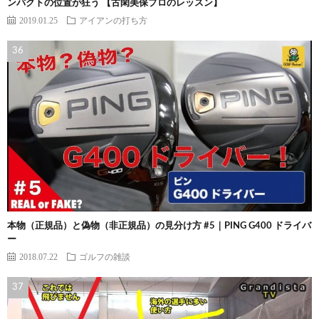
ンパクトの位置が狂う 【古閑美保プロのレッスン】
2019.01.25
アイアンの打ち方
本物（正規品）と偽物（非正規品）の見分け方 #5｜PING G400 ドライバ
ー
2018.07.22
ゴルフの雑談