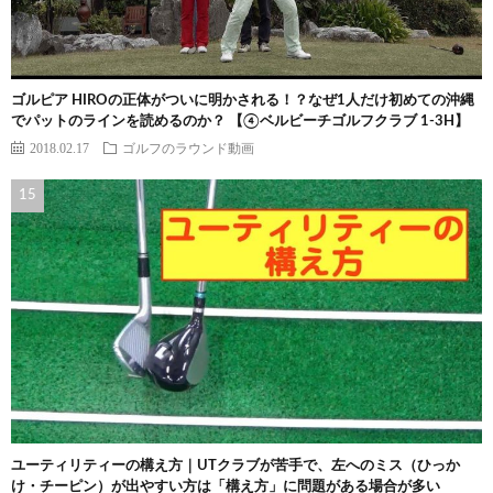
ゴルピア HIROの正体がついに明かされる！？なぜ1人だけ初めての沖縄
でパットのラインを読めるのか？ 【④ベルビーチゴルフクラブ 1-3H】
2018.02.17
ゴルフのラウンド動画
ユーティリティーの構え方｜UTクラブが苦手で、左へのミス（ひっか
け・チーピン）が出やすい方は「構え方」に問題がある場合が多い