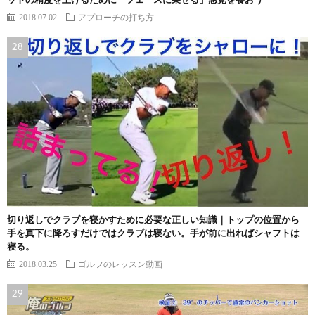
ットの精度を上げるために「フェースに乗せる」感覚を養おう
2018.07.02
アプローチの打ち方
切り返しでクラブを寝かすために必要な正しい知識｜トップの位置から
手を真下に降ろすだけではクラブは寝ない。手が前に出ればシャフトは
寝る。
2018.03.25
ゴルフのレッスン動画