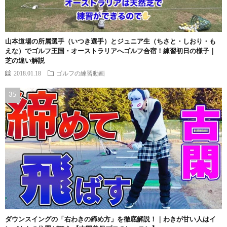
山本道場の所属選手（いつき選手）とジュニア生（ちさと・しおり・も
えな）でゴルフ王国・オーストラリアへゴルフ合宿！練習初日の様子｜
芝の違い解説
2018.01.18
ゴルフの練習動画
ダウンスイングの「右わきの締め方」を徹底解説！｜わきが甘い人はイ