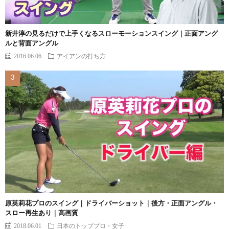
新井淳の見るだけで上手くなるスローモーションスイング｜正面アング
ルと背面アングル
2016.06.06
アイアンの打ち方
原英莉花プロのスイング｜ドライバーショット｜後方・正面アングル・
スロー再生あり｜高画質
2018.06.01
日本のトッププロ・女子