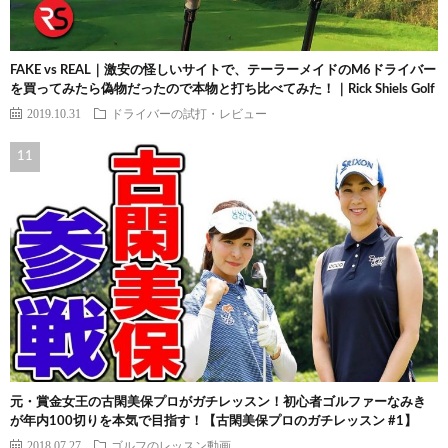
FAKE vs REAL｜激安の怪しいサイトで、テーラーメイドのM6ドライバー
を買ってみたら偽物だったので本物と打ち比べてみた！｜Rick Shiels Golf
2019.10.31
ドライバーの試打・レビュー
元・賞金女王の古閑美保プロがガチレッスン！初心者ゴルファーなみき
が年内100切りを本気で目指す！【古閑美保プロのガチレッスン #1】
2018.07.27
ゴルフのレッスン動画