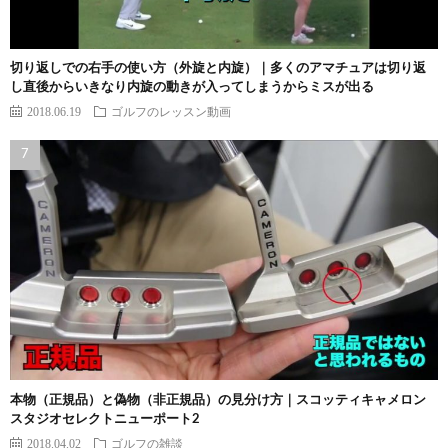
切り返しでの右手の使い方（外旋と内旋）｜多くのアマチュアは切り返
し直後からいきなり内旋の動きが入ってしまうからミスが出る
2018.06.19
ゴルフのレッスン動画
本物（正規品）と偽物（非正規品）の見分け方｜スコッティキャメロン
スタジオセレクトニューポート2
2018.04.02
ゴルフの雑談