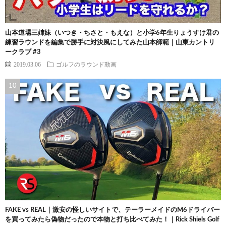
山本道場三姉妹（いつき・ちさと・もえな）と小学6年生りょうすけ君の
練習ラウンドを編集で勝手に対決風にしてみた山本師範｜山東カントリ
ークラブ #3
2019.03.06
ゴルフのラウンド動画
FAKE vs REAL｜激安の怪しいサイトで、テーラーメイドのM6ドライバー
を買ってみたら偽物だったので本物と打ち比べてみた！｜Rick Shiels Golf