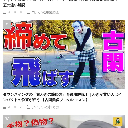
芝の違い解説
2018.01.18
ゴルフの練習動画
ダウンスイングの「右わきの締め方」を徹底解説！｜わきが甘い人はイ
ンパクトの位置が狂う 【古閑美保プロのレッスン】
2019.01.25
アイアンの打ち方