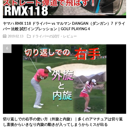
ヤマハ RMX 118 ドライバー vs マルマン DANGAN（ダンガン）7 ドライ
バー 比較 試打インプレッション｜GOLF PLAYING 4
2019.02.13
ドライバーの試打・レビュー
切り返しでの右手の使い方（外旋と内旋）｜多くのアマチュアは切り返
し直後からいきなり内旋の動きが入ってしまうからミスが出る