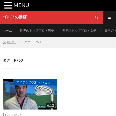
MENU
ゴルフの動画
ホーム
世界のトッププロ・男子
世界のトッププロ・女子
日本の
HOME
タグ：P750
タグ：P750
アイアンの試打・レビュー
6:12
2017.05.22