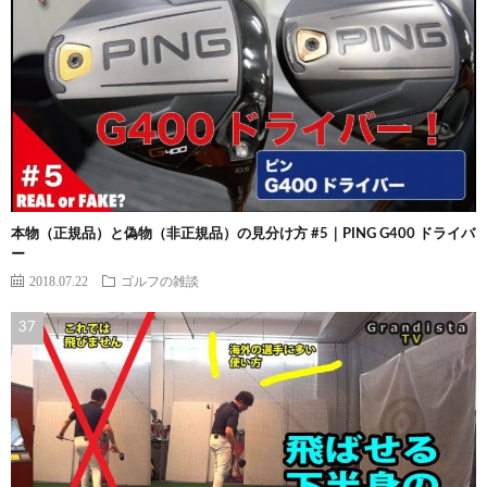
本物（正規品）と偽物（非正規品）の見分け方 #5｜PING G400 ドライバ
ー
2018.07.22
ゴルフの雑談