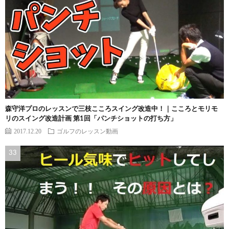
森守洋プロのレッスンで三枝こころスイング改造中！｜こころとモリモ
リのスイング改造計画 第1回「パンチショットの打ち方」
2017.12.20
ゴルフのレッスン動画