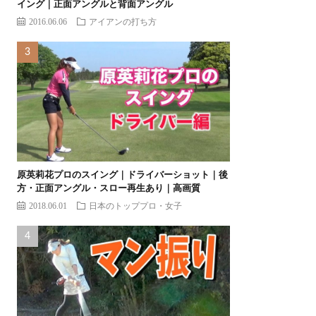
イング｜正面アングルと背面アングル
2016.06.06
アイアンの打ち方
原英莉花プロのスイング｜ドライバーショット｜後
方・正面アングル・スロー再生あり｜高画質
2018.06.01
日本のトッププロ・女子