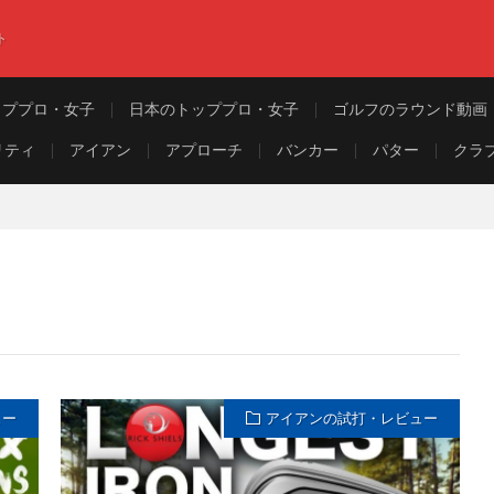
ト
ッププロ・女子
日本のトッププロ・女子
ゴルフのラウンド動画
リティ
アイアン
アプローチ
バンカー
パター
クラ
ュー
アイアンの試打・レビュー