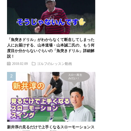
「魚突きドリル」がわからなくて断念してしまった
人にお届けする、山本道場・山本誠二氏の、もう何
度目か分からないぐらいの「魚突きドリル」詳細解
説！
2018.02.09
ゴルフのレッスン動画
新井淳の見るだけで上手くなるスローモーションス