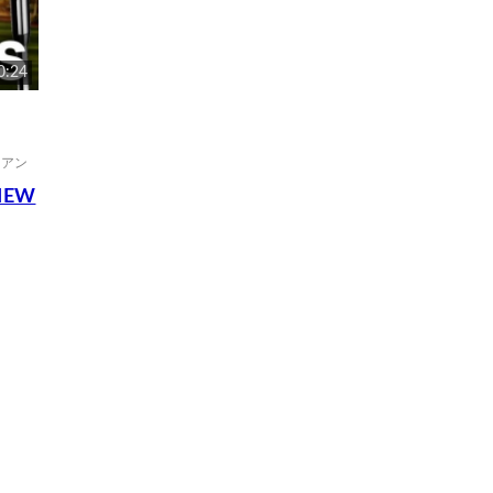
0:24
イアン
IEW