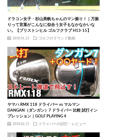
ドラコン女子・杉山美帆ちゃんのマン振り！｜万振
りって言葉がこんなに似合う女子もなかなかいな
い。【ブリストンヒル ゴルフクラブ H13-15】
2018.01.23
ゴルフのラウンド動画
ヤマハ RMX 118 ドライバー vs マルマン
DANGAN（ダンガン）7 ドライバー 比較 試打イン
プレッション｜GOLF PLAYING 4
2019.02.13
ドライバーの試打・レビュー