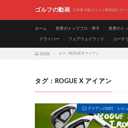
ゴルフの動画
日本最大級のゴルフ動画紹介サイ
ホーム
世界のトッププロ・男子
世界のト
ドライバー
フェアウェイウッド
ユーテ
HOME
タグ：ROGUE X アイアン
タグ：ROGUE X アイアン
アイアンの試打・レビ