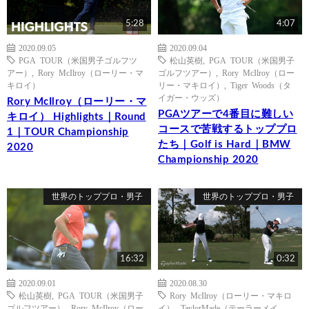
5:28
4:07
2020.09.05
2020.09.04
PGA TOUR（米国男子ゴルフツ
松山英樹
,
PGA TOUR（米国男子
アー）
,
Rory McIlroy（ローリー・マ
ゴルフツアー）
,
Rory McIlroy（ロー
キロイ）
リー・マキロイ）
,
Tiger Woods（タ
イガー・ウッズ）
Rory McIlroy（ローリー・マ
PGAツアーで4番目に難しい
キロイ） Highlights｜Round
コースで苦戦するトッププロ
1｜TOUR Championship
たち｜Golf is Hard｜BMW
2020
Championship 2020
世界のトッププロ・男子
世界のトッププロ・男子
16:32
0:32
2020.09.01
2020.08.30
松山英樹
,
PGA TOUR（米国男子
Rory McIlroy（ローリー・マキロ
ゴルフツアー）
,
Rory McIlroy（ロー
イ）
,
TaylorMade（テーラーメイ