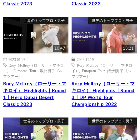
Classic 2023
Classic 2023
世界のトッププロ・男子
世界のトッププロ・男子
10:47
13:21
2023.01.27
2022.11.19
Rory McIlroy（ローリー・マキロ
Rory McIlroy（ローリー・マキロ
イ）
,
European Tour（欧州男子ゴル
イ）
,
European Tour（欧州男子ゴル
フツアー）
フツアー）
Rory McIlroy（ローリー・マ
Rory McIlroy（ローリー・マ
キロイ） Highlights｜Round
キロイ） Highlights｜Round
1｜Hero Dubai Desert
3｜DP World Tour
Classic 2023
Championship 2022
世界のトッププロ・男子
世界のトッププロ・男子