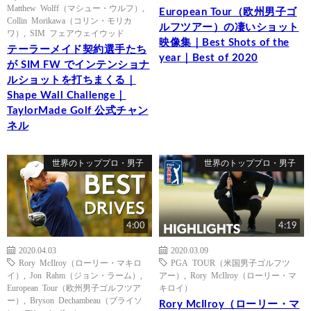
Matthew Wolff（マシュー・ウルフ）
,
European Tour（欧州男子ゴ
Collin Morikawa（コリン・モリカ
ルフツアー）の凄いショット
ワ）
,
SIM フェアウェイウッド
映像集｜Best Shots of the
テーラーメイド契約選手たち
year｜Best of 2020
が SIM FW でインテンショナ
ルショットを打ちまくる｜
Shape Wall Challenge｜
TaylorMade Golf 公式チャン
ネル
世界のトッププロ・男子
世界のトッププロ・男子
4:00
4:19
2020.04.03
2020.03.09
Rory McIlroy（ローリー・マキロ
PGA TOUR（米国男子ゴルフツ
イ）
,
Jon Rahm（ジョン・ラーム）
,
アー）
,
Rory McIlroy（ローリー・マ
European Tour（欧州男子ゴルフツア
キロイ）
ー）
,
Bryson Dechambeau（ブライソ
Rory McIlroy（ローリー・マ