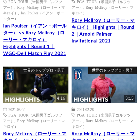
PGA TOUR（米国男子ゴルフツ
PGA TOUR（米国男子ゴルフツ
アー）
,
Rory McIlroy（ローリー・マ
アー）
,
Rory McIlroy（ローリー・マ
キロイ）
,
Ian Poulter（イアン・ポー
キロイ）
ルター）
Rory McIlroy（ローリー・マ
Ian Poulter（イアン・ポール
キロイ） Highlights｜Round
ター） vs Rory McIlroy（ロ
2｜Arnold Palmer
ーリー・マキロイ）
Invitational 2021
Highlights｜Round 1｜
WGC-Dell Match Play 2021
世界のトッププロ・男子
世界のトッププロ・男子
4:16
3:15
2021.03.05
2021.02.28
PGA TOUR（米国男子ゴルフツ
PGA TOUR（米国男子ゴルフツ
アー）
,
Rory McIlroy（ローリー・マ
アー）
,
Rory McIlroy（ローリー・マ
キロイ）
キロイ）
Rory McIlroy（ローリー・マ
Rory McIlroy（ローリー・マ