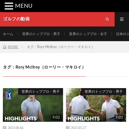
MENU
ゴルフの動画
ホーム
世界のトッププロ・男子
世界のトッププロ・女子
日本の
HOME
タグ：Rory McIlroy（ローリー・マキロイ）
タグ：Rory McIlroy（ローリー・マキロイ）
世界のトッププロ・男子
世界のトッププロ・男子
9:02
9:01
2023.06.04
2023.03.27