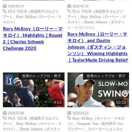
2020.06.13
2020.05.19
PGA TOUR（米国男子ゴルフツ
PGA TOUR（米国男子ゴルフツ
アー）
,
Rory McIlroy（ローリー・マ
アー）
,
Rory McIlroy（ローリー・マ
キロイ）
キロイ）
,
Dustin Johnson（ダスティ
ン・ジョンソン）
Rory McIlroy（ローリー・マ
Rory McIlroy（ローリー・マ
キロイ） Highlights｜Round
キロイ） and Dustin
2｜Charles Schwab
Johnson（ダスティン・ジョ
Challenge 2020
ンソン） Winning Highlights
｜TaylorMade Driving Relief
世界のトッププロ・男子
世界のトッププロ・男子
4:53
10:13
2020.05.06
2020.04.23
PGA TOUR（米国男子ゴルフツ
Rory McIlroy（ローリー・マキロ
アー）
,
Rory McIlroy（ローリー・マ
イ）
,
European Tour（欧州男子ゴル
キロイ）
,
Dustin Johnson（ダスティ
フツアー）
,
スローモーションスイ