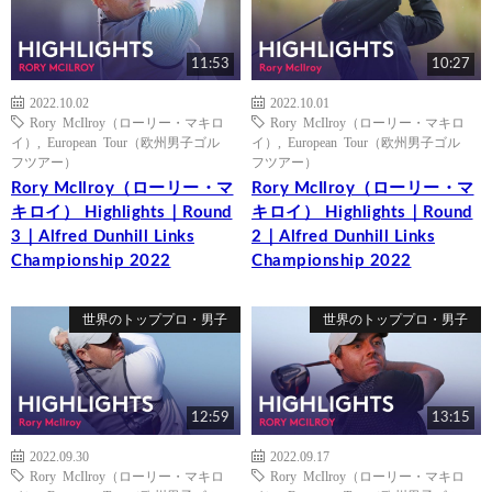
11:53
10:27
2022.10.02
2022.10.01
Rory McIlroy（ローリー・マキロ
Rory McIlroy（ローリー・マキロ
イ）
,
European Tour（欧州男子ゴル
イ）
,
European Tour（欧州男子ゴル
フツアー）
フツアー）
Rory McIlroy（ローリー・マ
Rory McIlroy（ローリー・マ
キロイ） Highlights｜Round
キロイ） Highlights｜Round
3｜Alfred Dunhill Links
2｜Alfred Dunhill Links
Championship 2022
Championship 2022
世界のトッププロ・男子
世界のトッププロ・男子
12:59
13:15
2022.09.30
2022.09.17
Rory McIlroy（ローリー・マキロ
Rory McIlroy（ローリー・マキロ