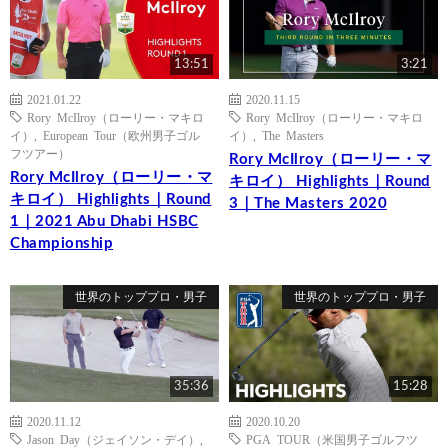
13:51
3:21
2021.01.22
2020.11.15
Rory McIlroy（ローリー・マキロ
Rory McIlroy（ローリー・マキロ
イ）
,
European Tour（欧州男子ゴル
イ）
,
The Masters
フツアー）
Rory McIlroy（ローリー・マ
Rory McIlroy（ローリー・マ
キロイ） Highlights｜Round
キロイ） Highlights｜Round
3｜The Masters 2020
1｜2021 Abu Dhabi HSBC
Championship
世界のトッププロ・男子
世界のトッププロ・男子
35:36
15:28
2020.11.12
2020.10.20
Jason Day（ジェイソン・デイ）
,
PGA TOUR（米国男子ゴルフツ