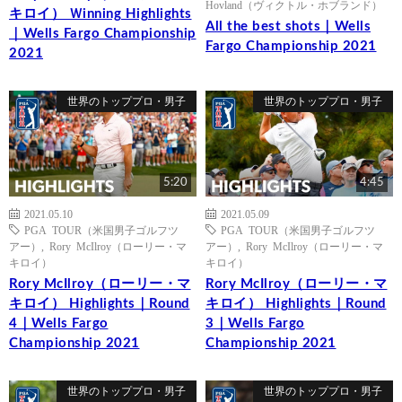
Hovland（ヴィクトル・ホブランド）
キロイ） Ｗinning Highlights
All the best shots｜Wells
｜Wells Fargo Championship
Fargo Championship 2021
2021
世界のトッププロ・男子
世界のトッププロ・男子
5:20
4:45
2021.05.10
2021.05.09
PGA TOUR（米国男子ゴルフツ
PGA TOUR（米国男子ゴルフツ
アー）
,
Rory McIlroy（ローリー・マ
アー）
,
Rory McIlroy（ローリー・マ
キロイ）
キロイ）
Rory McIlroy（ローリー・マ
Rory McIlroy（ローリー・マ
キロイ） Highlights｜Round
キロイ） Highlights｜Round
4｜Wells Fargo
3｜Wells Fargo
Championship 2021
Championship 2021
世界のトッププロ・男子
世界のトッププロ・男子