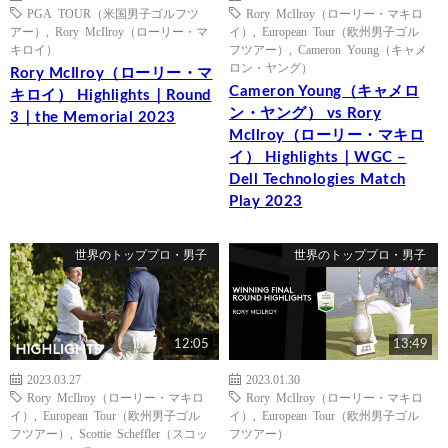
PGA TOUR（米国男子ゴルフツ
Rory McIlroy（ローリー・マキロ
アー）
,
Rory McIlroy（ローリー・マ
イ）
,
European Tour（欧州男子ゴル
キロイ）
フツアー）
,
Cameron Young（キャメ
ロン・ヤング）
Rory McIlroy（ローリー・マ
Cameron Young（キャメロ
キロイ） Highlights｜Round
ン・ヤング） vs Rory
3｜the Memorial 2023
McIlroy（ローリー・マキロ
イ） Highlights｜WGC –
Dell Technologies Match
Play 2023
世界のトッププロ・男子
世界のトッププロ・男子
12:05
13:49
2023.03.27
2023.01.30
Rory McIlroy（ローリー・マキロ
Rory McIlroy（ローリー・マキロ
イ）
,
European Tour（欧州男子ゴル
イ）
,
European Tour（欧州男子ゴル
フツアー）
,
Scottie Scheffler（スコッ
フツアー）