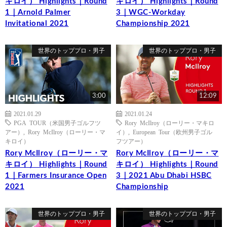
キロイ） Highlights｜Round
キロイ） Highlights｜Round
1｜Arnold Palmer
3｜WGC-Workday
Invitational 2021
Championship 2021
世界のトッププロ・男子
世界のトッププロ・男子
3:00
12:09
2021.01.29
2021.01.24
PGA TOUR（米国男子ゴルフツ
Rory McIlroy（ローリー・マキロ
アー）
,
Rory McIlroy（ローリー・マ
イ）
,
European Tour（欧州男子ゴル
キロイ）
フツアー）
Rory McIlroy（ローリー・マ
Rory McIlroy（ローリー・マ
キロイ） Highlights｜Round
キロイ） Highlights｜Round
1｜Farmers Insurance Open
3｜2021 Abu Dhabi HSBC
2021
Championship
世界のトッププロ・男子
世界のトッププロ・男子