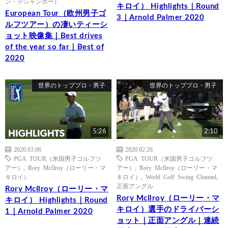
ン・デシャンボー）
キロイ） Highlights｜Round
European Tour（欧州男子ゴ
3｜Arnold Palmer 2020
ルフツアー）の凄いティーシ
ョット映像集｜Best drives
of the year so far｜Best of
2020
世界のトッププロ・男子
世界のトッププロ・男子
5:26
2:10
2020.03.06
2020.02.26
PGA TOUR（米国男子ゴルフツ
PGA TOUR（米国男子ゴルフツ
アー）
,
Rory McIlroy（ローリー・マ
アー）
,
Rory McIlroy（ローリー・マ
キロイ）
キロイ）
,
World Golf Swing Channel
,
正面アングル
Rory McIlroy（ローリー・マ
Rory McIlroy（ローリー・マ
キロイ） Highlights｜Round
キロイ）選手のドライバーシ
1｜Arnold Palmer 2020
ョット｜正面アングル｜連続