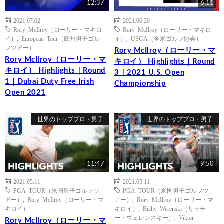
12:37
6:11
2021.07.02
2021.06.20
Rory McIlroy（ローリー・マキロ
Rory McIlroy（ローリー・マキロ
イ）
,
European Tour（欧州男子ゴル
イ）
,
USGA（全米ゴルフ協会）
フツアー）
Rory McIlroy（ローリー・マ
Rory McIlroy（ローリー・マ
キロイ） Highlights｜Round
キロイ） Highlights｜Round
3｜2021 U.S. Open
1｜Dubai Duty Free Irish
Championship
Open 2021
世界のトッププロ・男子
世界のトッププロ・男子
11:47
9:50
2021.05.11
2021.05.11
PGA TOUR（米国男子ゴルフツ
PGA TOUR（米国男子ゴルフツ
アー）
,
Rory McIlroy（ローリー・マ
アー）
,
Rory McIlroy（ローリー・マ
キロイ）
キロイ）
,
Richy Werenski（リッチ
ー・ウェレンスキー）
,
Viktor
Rory McIlroy（ローリー・マ