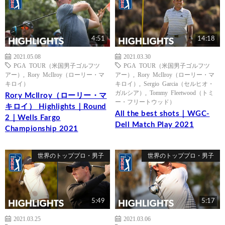
4:51
14:18
2021.05.08
2021.03.30
PGA TOUR（米国男子ゴルフツ
PGA TOUR（米国男子ゴルフツ
アー）
,
Rory McIlroy（ローリー・マ
アー）
,
Rory McIlroy（ローリー・マ
キロイ）
キロイ）
,
Sergio Garcia（セルヒオ・
ガルシア）
,
Tommy Fleetwood（トミ
Rory McIlroy（ローリー・マ
ー・フリートウッド）
キロイ） Highlights｜Round
All the best shots｜WGC-
2｜Wells Fargo
Dell Match Play 2021
Championship 2021
世界のトッププロ・男子
世界のトッププロ・男子
5:49
5:17
2021.03.25
2021.03.06