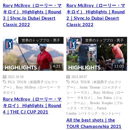
Rory McIlroy（ローリー・マ
Rory McIlroy（ローリー・マ
キロイ） Highlights｜Round
キロイ） Highlights｜Round
3｜Slync.Io Dubai Desert
2｜Slync.Io Dubai Desert
Classic 2022
Classic 2022
世界のトッププロ・男子
世界のトッププロ・男子
4:31
11:01
2021.10.18
2021.09.07
PGA TOUR（米国男子ゴルフツ
PGA TOUR（米国男子ゴルフツ
アー）
,
Rory McIlroy（ローリー・マ
アー）
,
Justin Thomas（ジャスティ
キロイ）
ン・トーマス）
,
Rory McIlroy（ロー
リー・マキロイ）
,
Jon Rahm（ジョ
Rory McIlroy（ローリー・マ
ン・ラーム）
,
Brooks Koepka（ブル
キロイ） Highlights｜Round
ックス・ケプカ）
,
Patrick
4｜THE CJ CUP 2021
Cantlay（パトリック・カントレー）
All the best shots｜the
TOUR Champonship 2021