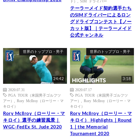
ド）
,
SIM ドライバー
テーラーメイド契約選手たち
のSIMドライバーによるロン
グドライブコンテスト【ノー
カット版】｜テーラーメイド
公式チャンネル
世界のトッププロ・男子
世界のトッププロ・男子
24:42
3:18
2020.07.31
2020.07.17
PGA TOUR（米国男子ゴルフツ
PGA TOUR（米国男子ゴルフツ
アー）
,
Rory McIlroy（ローリー・マ
アー）
,
Rory McIlroy（ローリー・マ
キロイ）
キロイ）
Rory McIlroy（ローリー・マ
Rory McIlroy（ローリー・マ
キロイ）選手の練習風景｜
キロイ） Highlights｜Round
WGC-FedEx St. Jude 2020
1｜the Memorial
Tournament 2020