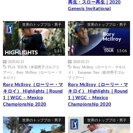
再生・スロー再生｜2020
Genesis Invitational
世界のトッププロ・男子
世界のトッププロ・男子
5:11
13:06
2020.02.21
2020.02.21
PGA TOUR（米国男子ゴルフツ
Rory McIlroy（ローリー・マキロ
アー）
,
Rory McIlroy（ローリー・マ
イ）
,
European Tour（欧州男子ゴル
キロイ）
フツアー）
Rory McIlroy（ローリー・マ
Rory McIlroy（ローリー・マ
キロイ） Highlights｜Round
キロイ） Highlights｜Round
1｜WGC – Mexico
1｜WGC – Mexico
Championship 2020
Championship 2020
世界のトッププロ・男子
世界のトッププロ・男子