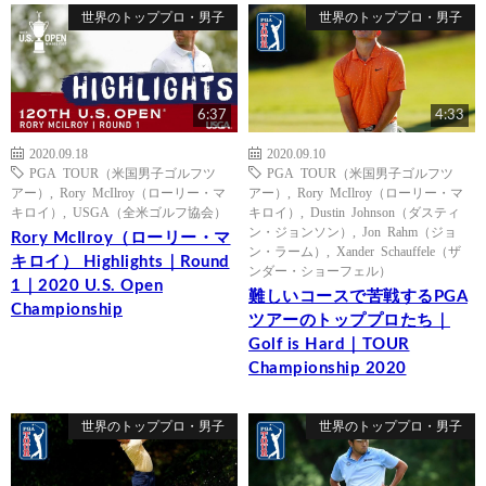
世界のトッププロ・男子
世界のトッププロ・男子
6:37
4:33
2020.09.18
2020.09.10
PGA TOUR（米国男子ゴルフツ
PGA TOUR（米国男子ゴルフツ
アー）
,
Rory McIlroy（ローリー・マ
アー）
,
Rory McIlroy（ローリー・マ
キロイ）
,
USGA（全米ゴルフ協会）
キロイ）
,
Dustin Johnson（ダスティ
ン・ジョンソン）
,
Jon Rahm（ジョ
Rory McIlroy（ローリー・マ
ン・ラーム）
,
Xander Schauffele（ザ
キロイ） Highlights｜Round
ンダー・ショーフェル）
1｜2020 U.S. Open
難しいコースで苦戦するPGA
Championship
ツアーのトッププロたち｜
Golf is Hard｜TOUR
Championship 2020
世界のトッププロ・男子
世界のトッププロ・男子