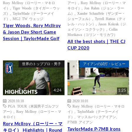
Rory McIlroy（ローリー・マキロ
アー）
,
Rory McIlroy（ローリー・マ
イ）
,
Tiger Woods（タイガー・ウッ
キロイ）
,
Jon Rahm（ジョン・ラー
ズ）
,
TaylorMade（テーラーメイ
ム）
,
Xander Schauffele（ザンダー・
ド）
,
MG2 TW ウェッジ
ショーフェル）
,
Tyrrell Hatton（ティ
レル・ハットン）
,
Jason Kokrak（ジ
Tiger Woods, Rory McIlroy
ェイソン・コクラック）
,
Collin
& Jason Day Short Game
Morikawa（コリン・モリカワ）
Session｜TaylorMade Golf
All the best shots｜THE CJ
CUP 2020
世界のトッププロ・男子
アイアンの試打・レビュー
4:24
1:25
2020.10.18
2020.10.01
PGA TOUR（米国男子ゴルフツ
Rory McIlroy（ローリー・マキロ
アー）
,
Rory McIlroy（ローリー・マ
イ）
,
TaylorMade（テーラーメイ
キロイ）
ド）
,
マッスルバックアイアン
,
P7MB アイアン
Rory McIlroy（ローリー・マ
TaylorMade P·7MB Irons
キロイ） Highlights｜Round