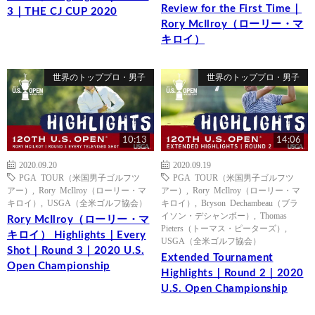
Review for the First Time｜
3｜THE CJ CUP 2020
Rory McIlroy（ローリー・マ
キロイ）
世界のトッププロ・男子
世界のトッププロ・男子
10:13
14:06
2020.09.20
2020.09.19
PGA TOUR（米国男子ゴルフツ
PGA TOUR（米国男子ゴルフツ
アー）
,
Rory McIlroy（ローリー・マ
アー）
,
Rory McIlroy（ローリー・マ
キロイ）
,
USGA（全米ゴルフ協会）
キロイ）
,
Bryson Dechambeau（ブラ
イソン・デシャンボー）
,
Thomas
Rory McIlroy（ローリー・マ
Pieters（トーマス・ピーターズ）
,
キロイ） Highlights｜Every
USGA（全米ゴルフ協会）
Shot｜Round 3｜2020 U.S.
Extended Tournament
Open Championship
Highlights｜Round 2｜2020
U.S. Open Championship