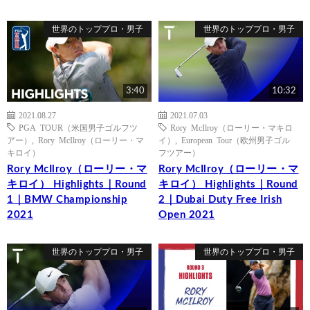
世界のトッププロ・男子
世界のトッププロ・男子
3:40
10:32
2021.08.27
2021.07.03
PGA TOUR（米国男子ゴルフツ
Rory McIlroy（ローリー・マキロ
アー）
,
Rory McIlroy（ローリー・マ
イ）
,
European Tour（欧州男子ゴル
キロイ）
フツアー）
Rory McIlroy（ローリー・マ
Rory McIlroy（ローリー・マ
キロイ） Highlights｜Round
キロイ） Highlights｜Round
1｜BMW Championship
2｜Dubai Duty Free Irish
2021
Open 2021
世界のトッププロ・男子
世界のトッププロ・男子