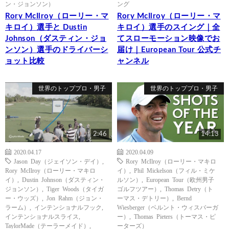
ン・ジョンソン）
ング
Rory McIlroy（ローリー・マ
Rory McIlroy（ローリー・マ
キロイ）選手と Dustin
キロイ）選手のスイング｜全
Johnson（ダスティン・ジョ
てスローモーション映像でお
ンソン）選手のドライバーシ
届け｜European Tour 公式チ
ョット比較
ャンネル
世界のトッププロ・男子
世界のトッププロ・男子
2:46
14:13
2020.04.17
2020.04.09
Jason Day（ジェイソン・デイ）
,
Rory McIlroy（ローリー・マキロ
Rory McIlroy（ローリー・マキロ
イ）
,
Phil Mickelson（フィル・ミケ
イ）
,
Dustin Johnson（ダスティン・
ルソン）
,
European Tour（欧州男子
ジョンソン）
,
Tiger Woods（タイガ
ゴルフツアー）
,
Thomas Detry（ト
ー・ウッズ）
,
Jon Rahm（ジョン・
ーマス・デトリー）
,
Bernd
ラーム）
,
インテンショナルフック
,
Wiesberger（ベルント・ウィスバーガ
インテンショナルスライス
,
ー）
,
Thomas Pieters（トーマス・ピ
TaylorMade（テーラーメイド）
,
ーターズ）