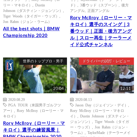
リー・マキロイ）
,
Dustin
ド）
,
3番ウッド（スプーン）
,
後方
Johnson（ダスティン・ジョンソン）
,
アングル
,
正面アングル
Tiger Woods（タイガー・ウッズ）
,
Rory McIlroy（ローリー・マ
Jon Rahm（ジョン・ラーム）
キロイ）選手のスイング｜3
All the best shots｜BMW
番ウッド｜正面・後方アング
Championship 2020
ル｜スロー再生｜テーラーメ
イド公式チャンネル
世界のトッププロ・男子
ドライバーの試打・レビュー
20:04
12:11
2020.08.29
2020.08.13
PGA TOUR（米国男子ゴルフツ
Jason Day（ジェイソン・デイ）
,
アー）
,
Rory McIlroy（ローリー・マ
Rory McIlroy（ローリー・マキロ
キロイ）
イ）
,
Dustin Johnson（ダスティン・
ジョンソン）
,
Tiger Woods（タイガ
Rory McIlroy（ローリー・マ
ー・ウッズ）
,
Jon Rahm（ジョン・
キロイ）選手の練習風景｜
ラーム）
,
TaylorMade（テーラーメイ
BMW Championship 2020