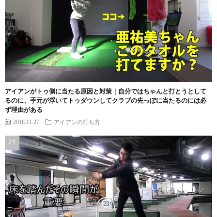
アイアンがトゥ側に当たる原因と対策｜自分ではちゃんと打とうとして
るのに、手元が浮いてトゥダウンしてクラブの先っぽに当たるのには必
ず理由がある
2018.11.27
アイアンの打ち方