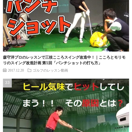
森守洋プロのレッスンで三枝こころスイング改造中！｜こころとモリモ
リのスイング改造計画 第1回「パンチショットの打ち方」
2017.12.20
ゴルフのレッスン動画