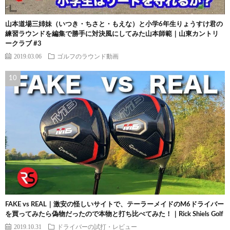
山本道場三姉妹（いつき・ちさと・もえな）と小学6年生りょうすけ君の
練習ラウンドを編集で勝手に対決風にしてみた山本師範｜山東カントリ
ークラブ #3
2019.03.06
ゴルフのラウンド動画
FAKE vs REAL｜激安の怪しいサイトで、テーラーメイドのM6ドライバー
を買ってみたら偽物だったので本物と打ち比べてみた！｜Rick Shiels Golf
2019.10.31
ドライバーの試打・レビュー