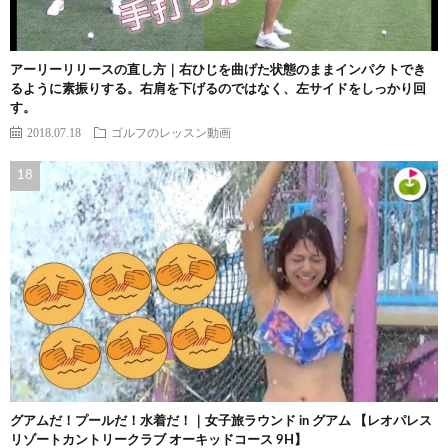
アーリーリリースの直し方｜右ひじを曲げた状態のままインパクトでき
るように素振りする。右肩を下げるのではなく、左サイドをしっかり回
す。
2018.07.18
ゴルフのレッスン動画
グアムだ！プールだ！水着だ！｜女子旅ラウンド in グアム 【レオパレス
リゾートカントリークラブ オーキッドコース 9H】