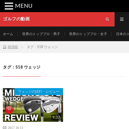
MENU
ゴルフの動画
ホーム
世界のトッププロ・男子
世界のトッププロ・女子
日本の
HOME
タグ：S18 ウェッジ
タグ：S18 ウェッジ
ウェッジの試打・レビュー
9:37
2017.10.11