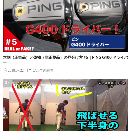
本物（正規品）と偽物（非正規品）の見分け方 #5｜PING G400 ドライバ
ー
2018.07.22
ゴルフの雑談