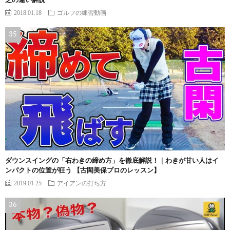
芝の違い解説
2018.01.18
ゴルフの練習動画
ダウンスイングの「右わきの締め方」を徹底解説！｜わきが甘い人はイ
ンパクトの位置が狂う 【古閑美保プロのレッスン】
2019.01.25
アイアンの打ち方