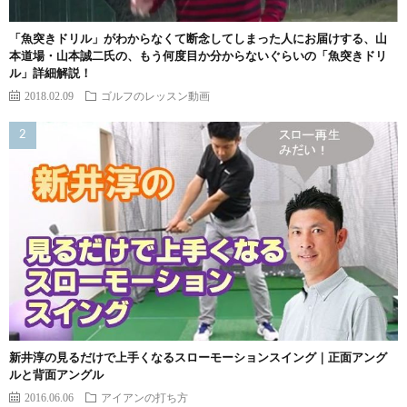
「魚突きドリル」がわからなくて断念してしまった人にお届けする、山
本道場・山本誠二氏の、もう何度目か分からないぐらいの「魚突きドリ
ル」詳細解説！
2018.02.09
ゴルフのレッスン動画
新井淳の見るだけで上手くなるスローモーションスイング｜正面アング
ルと背面アングル
2016.06.06
アイアンの打ち方