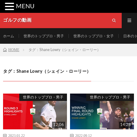
MENU
ゴルフの動画
ホーム
世界のトッププロ・男子
世界のトッププロ・女子
日本の
HOME
タグ：Shane Lowry（シェイン・ローリー）
タグ：Shane Lowry（シェイン・ローリー）
世界のトッププロ・男子
世界のトッププロ・男子
12:06
14:28
2023.01.22
2022.09.12