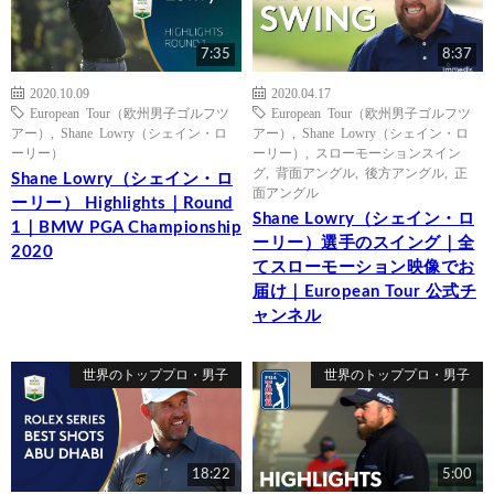
7:35
8:37
2020.10.09
2020.04.17
European Tour（欧州男子ゴルフツ
European Tour（欧州男子ゴルフツ
アー）
,
Shane Lowry（シェイン・ロ
アー）
,
Shane Lowry（シェイン・ロ
ーリー）
ーリー）
,
スローモーションスイン
グ
,
背面アングル
,
後方アングル
,
正
Shane Lowry（シェイン・ロ
面アングル
ーリー） Highlights｜Round
Shane Lowry（シェイン・ロ
1｜BMW PGA Championship
ーリー）選手のスイング｜全
2020
てスローモーション映像でお
届け｜European Tour 公式チ
ャンネル
世界のトッププロ・男子
世界のトッププロ・男子
18:22
5:00