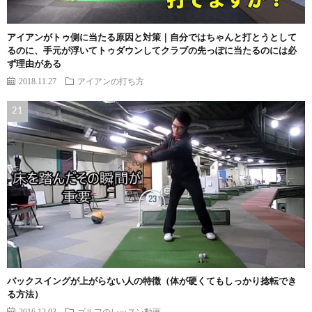
アイアンがトゥ側に当たる原因と対策｜自分ではちゃんと打とうとして
るのに、手元が浮いてトゥダウンしてクラブの先っぽに当たるのには必
ず理由がある
2018.11.27
アイアンの打ち方
バックスイングが上がらない人の特徴（体が硬くてもしっかり捻転でき
る方法）
2016.12.03
ゴルフのレッスン動画