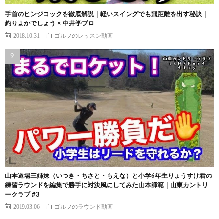
手首のヒンジコックを徹底解説｜軽いスイングでも飛距離を出す秘訣｜
釣りよかでしょう × 中井学プロ
2018.10.31
ゴルフのレッスン動画
山本道場三姉妹（いつき・ちさと・もえな）と小学6年生りょうすけ君の
練習ラウンドを編集で勝手に対決風にしてみた山本師範｜山東カントリ
ークラブ #3
2019.03.06
ゴルフのラウンド動画