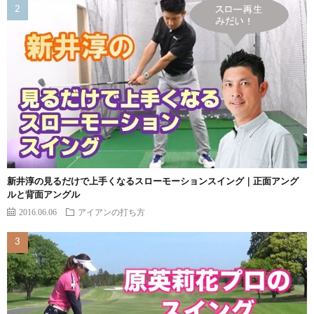
新井淳の見るだけで上手くなるスローモーションスイング｜正面アング
ルと背面アングル
2016.06.06
アイアンの打ち方