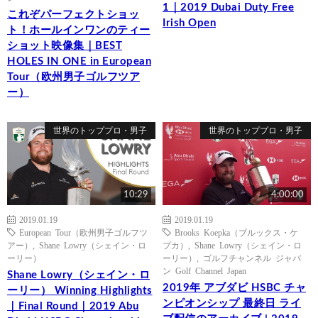
1｜2019 Dubai Duty Free
これぞパーフェクトショッ
Irish Open
ト！ホールインワンのティー
ショット映像集｜BEST
HOLES IN ONE in European
Tour（欧州男子ゴルフツア
ー）
世界のトッププロ・男子
世界のトッププロ・男子
10:29
4:00:00
2019.01.19
2019.01.19
European Tour（欧州男子ゴルフツ
Brooks Koepka（ブルックス・ケ
アー）
,
Shane Lowry（シェイン・ロ
プカ）
,
Shane Lowry（シェイン・ロ
ーリー）
ーリー）
,
ゴルフチャンネル ジャパ
ン Golf Channel Japan
Shane Lowry（シェイン・ロ
2019年 アブダビ HSBC チャ
ーリー） Winning Highlights
ンピオンシップ 最終日 ライ
｜Final Round｜2019 Abu