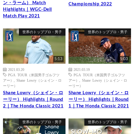
ン・ラーム） Match
Championship 2022
Highlights｜WGC-Dell
Match Play 2021
世界のトッププロ・男子
世界のトッププロ・男子
5:13
5:03
2021.03.20
2021.03.19
PGA TOUR（米国男子ゴルフツ
PGA TOUR（米国男子ゴルフツ
アー）
,
Shane Lowry（シェイン・ロ
アー）
,
Shane Lowry（シェイン・ロ
ーリー）
ーリー）
Shane Lowry（シェイン・ロ
Shane Lowry（シェイン・ロ
ーリー） Highlights｜Round
ーリー） Highlights｜Round
2｜The Honda Classic 2021
1｜The Honda Classic 2021
世界のトッププロ・男子
世界のトッププロ・男子