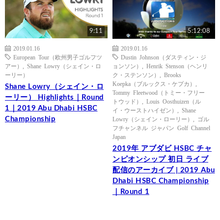
9:11
5:12:08
2019.01.16
2019.01.16
European Tour（欧州男子ゴルフツ
Dustin Johnson（ダスティン・ジ
アー）
,
Shane Lowry（シェイン・ロ
ョンソン）
,
Henrik Stenson（ヘンリ
ーリー）
ク・ステンソン）
,
Brooks
Koepka（ブルックス・ケプカ）
,
Shane Lowry（シェイン・ロ
Tommy Fleetwood（トミー・フリー
ーリー） Highlights｜Round
トウッド）
,
Louis Oosthuizen（ル
1｜2019 Abu Dhabi HSBC
イ・ウーストハイゼン）
,
Shane
Championship
Lowry（シェイン・ローリー）
,
ゴル
フチャンネル ジャパン Golf Channel
Japan
2019年 アブダビ HSBC チャ
ンピオンシップ 初日 ライブ
配信のアーカイブ | 2019 Abu
Dhabi HSBC Championship
｜Round 1