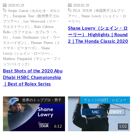
2020.03.29
2020.02.29
Sergio Garcia（セルヒオ・ガルシ
PGA TOUR（米国男子ゴルフツ
ア）
,
European Tour（欧州男子ゴル
アー）
,
Shane Lowry（シェイン・ロ
フツアー）
,
Lee Westwood（リー・
ーリー）
ウエストウッド）
,
Rafa Cabrera
Shane Lowry（シェイン・ロ
Bello（ラファエル・カブレラ・ベ
ーリー） Highlights｜Round
ロ）
,
Louis Oosthuizen（ルイ・ウー
2｜The Honda Classic 2020
ストハイゼン）
,
Thomas Pieters（ト
ーマス・ピーターズ）
,
Shane
Lowry（シェイン・ローリー）
,
Matthew Fitzpatrick（マシュー・フィ
ッツパトリック）
Best Shots of the 2020 Abu
Dhabi HSBC Championship
｜Best of Rolex Series
世界のトッププロ・男子
ウェッジの試打・レビュー
6:12
1:02