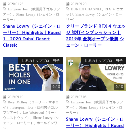
2020.01.23
2019.09.20
European Tour（欧州男子ゴルフツ
DUNLOPCHANNEL
,
RTX 4 ウエ
アー）
,
Shane Lowry（シェイン・ロ
ッジ
,
Shane Lowry（シェイン・ロー
ーリー）
リー）
Shane Lowry（シェイン・ロ
クリーブランド RTX 4 ウエッ
ーリー） Highlights｜Round
ジ 試打インプレッション｜
1｜2020 Dubai Desert
2019年 全英オープン優勝 シ
Classic
ェーン・ローリー
世界のトッププロ・男子
世界のトッププロ・男子
6:40
6:40
2019.09.19
2019.07.05
Rory McIlroy（ローリー・マキロ
European Tour（欧州男子ゴルフツ
イ）
,
European Tour（欧州男子ゴル
アー）
,
Shane Lowry（シェイン・ロ
フツアー）
,
Lee Westwood（リー・
ーリー）
ウエストウッド）
,
Shane Lowry（シ
Shane Lowry（シェイン・ロ
ェイン・ローリー）
,
ホールインワ
ーリー） Highlights｜Round
ン