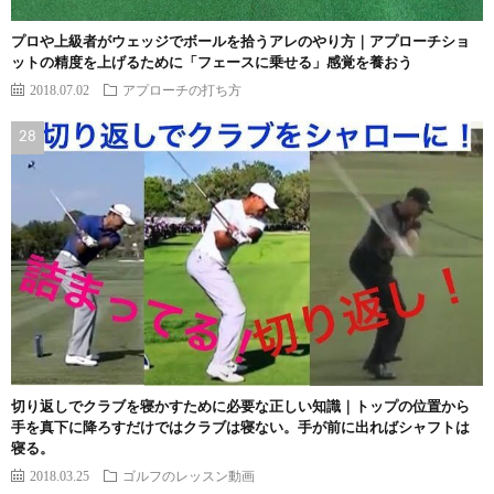
プロや上級者がウェッジでボールを拾うアレのやり方｜アプローチショ
ットの精度を上げるために「フェースに乗せる」感覚を養おう
2018.07.02
アプローチの打ち方
切り返しでクラブを寝かすために必要な正しい知識｜トップの位置から
手を真下に降ろすだけではクラブは寝ない。手が前に出ればシャフトは
寝る。
2018.03.25
ゴルフのレッスン動画