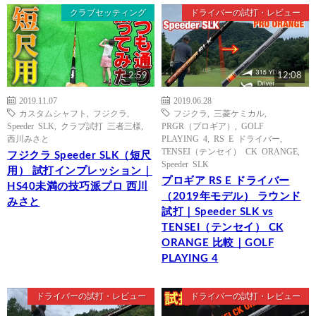
クラブセッティング
ドライバーの試打・レビュー
2:59
12:08
2019.11.07
2019.06.28
カスタムシャフト
,
フジクラ
,
フジクラ
,
三菱ケミカル
,
Speeder SLK
,
クラブ試打 三者三様
,
PRGR（プロギア）
,
GOLF
西川みさと
PLAYING 4
,
RS E ドライバー
,
TENSEI（テンセイ） CK ORANGE
,
フジクラ Speeder SLK（短尺
Speeder SLK
用） 試打インプレッション｜
プロギア RS E ドライバー
HS40未満の技巧派プロ 西川
（2019年モデル） ラウンド
みさと
試打｜Speeder SLK vs
TENSEI（テンセイ） CK
ORANGE 比較｜GOLF
PLAYING 4
ドライバーの試打・レビュー
ドライバーの試打・レビュー