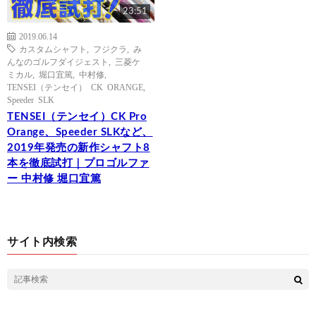
23:51
2019.06.14
カスタムシャフト
,
フジクラ
,
み
んなのゴルフダイジェスト
,
三菱ケ
ミカル
,
堀口宜篤
,
中村修
,
TENSEI（テンセイ） CK ORANGE
,
Speeder SLK
TENSEI（テンセイ）CK Pro
Orange、Speeder SLKなど、
2019年発売の新作シャフト8
本を徹底試打｜プロゴルファ
ー 中村修 堀口宜篤
サイト内検索