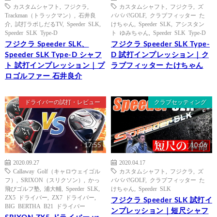
カスタムシャフト
,
フジクラ
,
カスタムシャフト
,
フジクラ
,
ズ
Trackman（トラックマン）
,
石井良
バババ!GOLF
,
クラブフィッター た
介
,
試打ラボしだるTV
,
Speeder SLK
,
けちゃん
,
Speeder SLK
,
アシスタン
Speeder SLK Type-D
ト ゆみちゃん
,
Speeder SLK Type-D
フジクラ Speeder SLK、
フジクラ Speeder SLK Type-
Speeder SLK Type-D シャフ
D 試打インプレッション｜ク
ト 試打インプレッション｜プ
ラブフィッター たけちゃん
ロゴルファー 石井良介
ドライバーの試打・レビュー
クラブセッティング
17:55
10:06
2020.09.27
2020.04.17
Callaway Golf（キャロウェイゴル
カスタムシャフト
,
フジクラ
,
ズ
フ）
,
SRIXON（スリクソン）
,
かっ
バババ!GOLF
,
クラブフィッター た
飛びゴルフ塾
,
浦大輔
,
Speeder SLK
,
けちゃん
,
Speeder SLK
ZX5 ドライバー
,
ZX7 ドライバー
,
フジクラ Speeder SLK 試打イ
BIG BERTHA B21 ドライバー
ンプレッション｜短尺シャフ