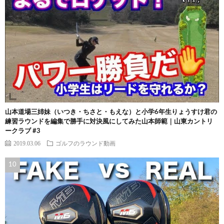
山本道場三姉妹（いつき・ちさと・もえな）と小学6年生りょうすけ君の
練習ラウンドを編集で勝手に対決風にしてみた山本師範｜山東カントリ
ークラブ #3
2019.03.06
ゴルフのラウンド動画