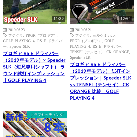
11:39
12:54
2019.06.23
2019.06.21
フジクラ
,
PRGR（プロギア）
,
フジクラ
,
三菱ケミカル
,
GOLF PLAYING 4
,
RS E ドライバ
PRGR（プロギア）
,
GOLF
ー
,
Speeder SLK
PLAYING 4
,
RS E ドライバー
,
TENSEI（テンセイ） CK ORANGE
,
プロギア RS E ドライバー
Speeder SLK
（2019年モデル）× Speeder
プロギア RS E ドライバー
SLK（短尺専用シャフト） ラ
（2019年モデル） 試打イン
ウンド試打インプレッション
プレッション｜Speeder SLK
｜GOLF PLAYING 4
vs TENSEI（テンセイ） CK
ORANGE 比較｜GOLF
PLAYING 4
クラブセッティング