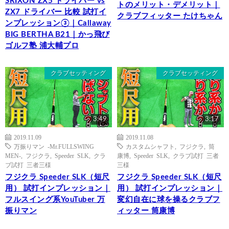
SRIXON ZX5 ドライバー vs
トのメリット・デメリット｜
ZX7 ドライバー 比較 試打イ
クラブフィッター たけちゃん
ンプレッション③｜Callaway
BIG BERTHA B21｜かっ飛び
ゴルフ塾 浦大輔プロ
クラブセッティング
クラブセッティング
3:49
3:17
2019.11.09
2019.11.08
万振りマン -Mr.FULLSWING
カスタムシャフト
,
フジクラ
,
筒
MEN-
,
フジクラ
,
Speeder SLK
,
クラ
康博
,
Speeder SLK
,
クラブ試打 三者
ブ試打 三者三様
三様
フジクラ Speeder SLK（短尺
フジクラ Speeder SLK（短尺
用） 試打インプレッション｜
用） 試打インプレッション｜
フルスイング系YouTuber 万
変幻自在に球を操るクラブフ
振りマン
ィッター 筒康博