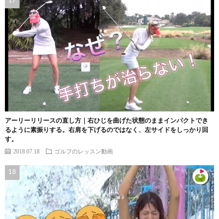
アーリーリリースの直し方｜右ひじを曲げた状態のままインパクトでき
るように素振りする。右肩を下げるのではなく、左サイドをしっかり回
す。
2018.07.18
ゴルフのレッスン動画