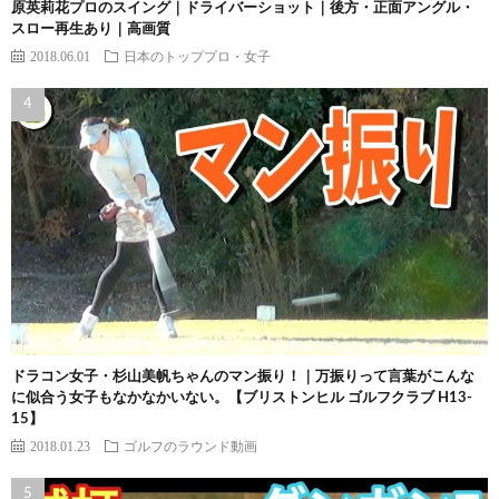
原英莉花プロのスイング｜ドライバーショット｜後方・正面アングル・
スロー再生あり｜高画質
2018.06.01
日本のトッププロ・女子
ドラコン女子・杉山美帆ちゃんのマン振り！｜万振りって言葉がこんな
に似合う女子もなかなかいない。【ブリストンヒル ゴルフクラブ H13-
15】
2018.01.23
ゴルフのラウンド動画