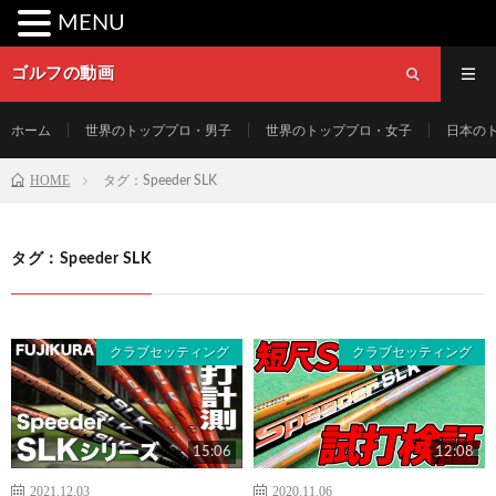
MENU
ゴルフの動画
ホーム
世界のトッププロ・男子
世界のトッププロ・女子
日本の
HOME
タグ：Speeder SLK
タグ：Speeder SLK
クラブセッティング
クラブセッティング
15:06
12:08
2021.12.03
2020.11.06