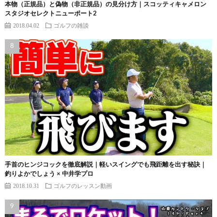
本物（正規品）と偽物（非正規品）の見分け方｜スコッティキャメロン
スタジオセレクトニューポート2
2018.04.02
ゴルフの雑談
手首のヒンジコックを徹底解説｜軽いスイングでも飛距離を出す秘訣｜
釣りよかでしょう × 中井学プロ
2018.10.31
ゴルフのレッスン動画