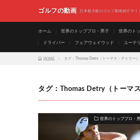
ゴルフの動画
日本最大級のゴルフ動画紹介サイ
ホーム
世界のトッププロ・男子
世界のト
ドライバー
フェアウェイウッド
ユーテ
HOME
タグ：Thomas Detry（トーマス・デトリー）
タグ：Thomas Detry（トー
世界のトッププロ・