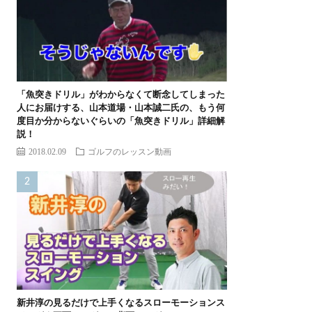
「魚突きドリル」がわからなくて断念してしまった
人にお届けする、山本道場・山本誠二氏の、もう何
度目か分からないぐらいの「魚突きドリル」詳細解
説！
2018.02.09
ゴルフのレッスン動画
新井淳の見るだけで上手くなるスローモーションス