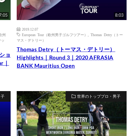
7:05
8:03
2019.12.07
（欧州
European Tour（欧州男子ゴルフツアー）
,
Thomas Detry（トー
ウッ
マス・デトリー）
Thomas Detry（トーマス・デトリー）
ショ
Highlights｜Round 3｜2020 AFRASIA
ar｜
BANK Mauritius Open
男子
世界のトッププロ・男子