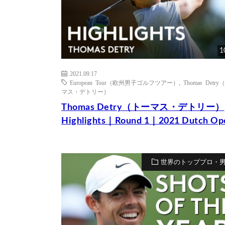
1
2021.09.17
European Tour（欧州男子ゴルフツアー）
,
Thomas Detr
マス・デトリー）
Thomas Detry（トーマス・デトリー）
Highlights｜Round 1｜2021 Dutch Op
世界のトッププロ・