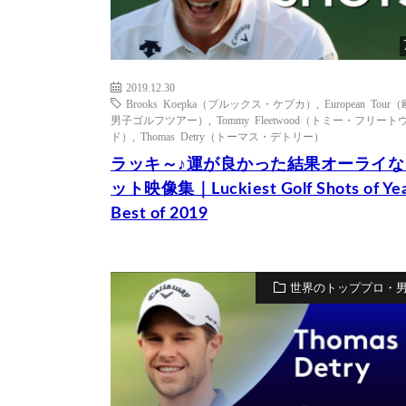
2019.12.30
Brooks Koepka（ブルックス・ケプカ）
,
European Tour
男子ゴルフツアー）
,
Tommy Fleetwood（トミー・フリート
ド）
,
Thomas Detry（トーマス・デトリー）
ラッキ～♪運が良かった結果オーライな
ット映像集｜Luckiest Golf Shots of Ye
Best of 2019
世界のトッププロ・