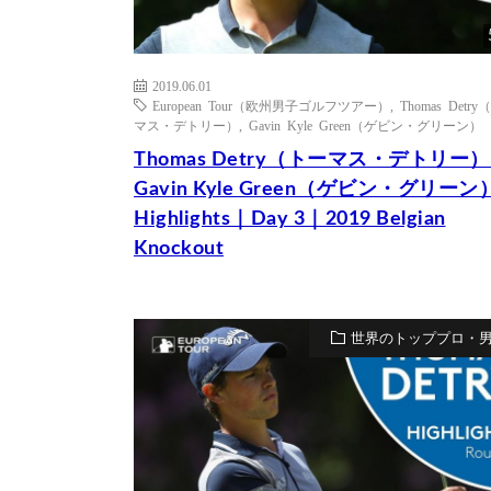
2019.06.01
European Tour（欧州男子ゴルフツアー）
,
Thomas Detr
マス・デトリー）
,
Gavin Kyle Green（ゲビン・グリーン）
Thomas Detry（トーマス・デトリー） 
Gavin Kyle Green（ゲビン・グリーン
Highlights｜Day 3｜2019 Belgian
Knockout
世界のトッププロ・