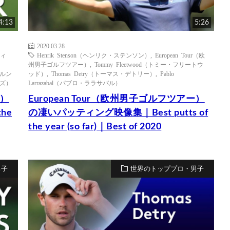
4:13
5:26
2020.03.28
フィ
Henrik Stenson（ヘンリク・ステンソン）
,
European Tour（欧
州男子ゴルフツアー）
,
Tommy Fleetwood（トミー・フリートウ
（ベルン
ッド）
,
Thomas Detry（トーマス・デトリー）
,
Pablo
ーズ）
Larrazabal（パブロ・ララサバル）
ー）
European Tour（欧州男子ゴルフツアー）
he
の凄いパッティング映像集｜Best putts of
the year (so far)｜Best of 2020
男子
世界のトッププロ・男子