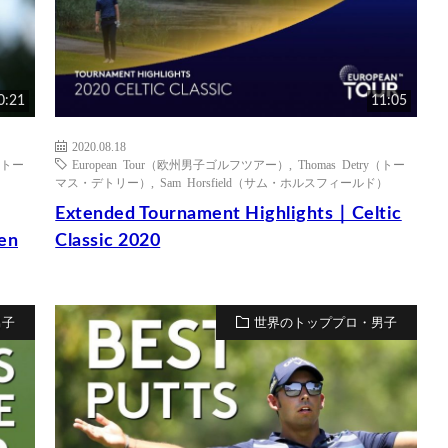
0:21
11:05
2020.08.18
y（トー
European Tour（欧州男子ゴルフツアー）
,
Thomas Detry（トー
マス・デトリー）
,
Sam Horsfield（サム・ホルスフィールド）
Extended Tournament Highlights｜Celtic
en
Classic 2020
男子
世界のトッププロ・男子