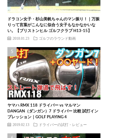
ドラコン女子・杉山美帆ちゃんのマン振り！｜万振
りって言葉がこんなに似合う女子もなかなかいな
い。【ブリストンヒル ゴルフクラブ H13-15】
2018.01.23
ゴルフのラウンド動画
ヤマハ RMX 118 ドライバー vs マルマン
DANGAN（ダンガン）7 ドライバー 比較 試打イン
プレッション｜GOLF PLAYING 4
2019.02.13
ドライバーの試打・レビュー