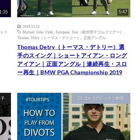
1:35
5:47
2019.10.24
y（トー
Michael John Field
,
European Tour（欧州男子ゴルフツアー）
,
Thomas Detry（トーマス・デトリー）
,
正面アングル
Thomas Detry（トーマス・デトリー）選
手のスイング｜ショートアイアン・ロング
アイアン｜正面アングル｜連続再生・スロ
ー再生｜BMW PGA Championship 2019
男子
ゴルフのレッスン動画