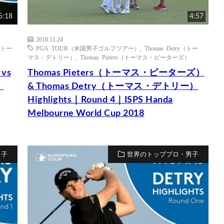
5:18
4:57
2018.11.24
y（トー
PGA TOUR（米国男子ゴルフツアー）
,
Thomas Detry（トー
マス・デトリー）
,
Thomas Pieters（トーマス・ピーターズ）
vs
Thomas Pieters（トーマス・ピーターズ）
）
& Thomas Detry（トーマス・デトリー）
Highlights｜Round 4｜ISPS Handa
Melbourne World Cup 2018
男子
世界のトッププロ・男子