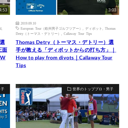
4:53
3:03
2019.09.10
d
,
European Tour（欧州男子ゴルフツアー）
,
ディボット
,
Thomas
Detry（トーマス・デトリー）
,
Callaway Tour Tips
）選
Thomas Detry（トーマス・デトリー）選
正面
手が教える「ディボットからの打ち方」｜
MW
How to play from divots｜Callaway Tour
Tips
男子
世界のトッププロ・男子