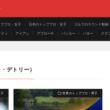
ト
ッププロ・女子
日本のトッププロ・女子
ゴルフのラウンド動画
リティ
アイアン
アプローチ
バンカー
パター
クラ
マス・デトリー）
男子
世界のトッププロ・男子