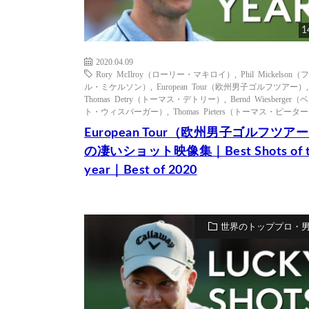
1
2020.04.09
Rory McIlroy（ローリー・マキロイ）
,
Phil Mickelson（
ル・ミケルソン）
,
European Tour（欧州男子ゴルフツアー）
,
Thomas Detry（トーマス・デトリー）
,
Bernd Wiesberger
ト・ウィスバーガー）
,
Thomas Pieters（トーマス・ピータ
European Tour（欧州男子ゴルフツア
の凄いショット映像集｜Best Shots of t
year｜Best of 2020
世界のトッププロ・