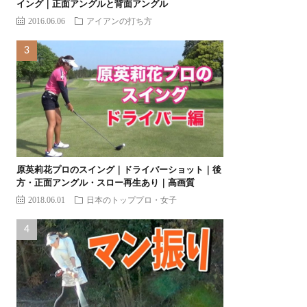
イング｜正面アングルと背面アングル
2016.06.06
アイアンの打ち方
原英莉花プロのスイング｜ドライバーショット｜後
方・正面アングル・スロー再生あり｜高画質
2018.06.01
日本のトッププロ・女子