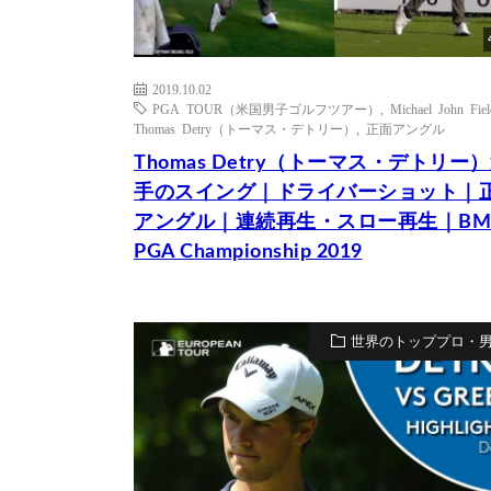
2019.10.02
PGA TOUR（米国男子ゴルフツアー）
,
Michael John Fiel
Thomas Detry（トーマス・デトリー）
,
正面アングル
Thomas Detry（トーマス・デトリー
手のスイング｜ドライバーショット｜
アングル｜連続再生・スロー再生｜B
PGA Championship 2019
世界のトッププロ・