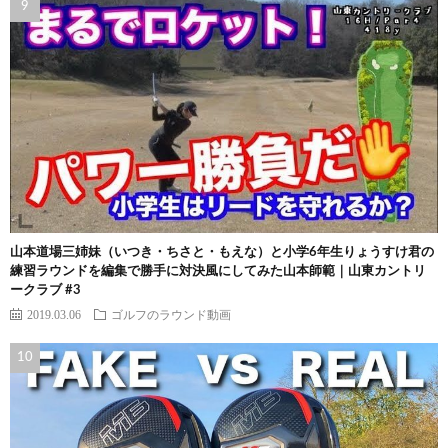
山本道場三姉妹（いつき・ちさと・もえな）と小学6年生りょうすけ君の
練習ラウンドを編集で勝手に対決風にしてみた山本師範｜山東カントリ
ークラブ #3
2019.03.06
ゴルフのラウンド動画