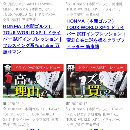
万振りマン -Mr.FULLSWING
HONMA（本間ゴルフ）
,
筒康博
,
MEN-
,
HONMA（本間ゴルフ）
,
TOUR WORLD XP-1 ドライバー
,
TOUR WORLD XP-1 ドライバー
,
クラブ試打 三者三様
クラブ試打 三者三様
HONMA（本間ゴルフ）
HONMA（本間ゴルフ）
TOUR WORLD XP-1 ドライ
TOUR WORLD XP-1 ドライ
バー 試打インプレッション｜
バー 試打インプレッション｜
変幻自在に球を操るクラブフ
フルスイング系YouTuber 万
ィッター 筒康博
振りマン
ドライバーの試打・レビュー
ドライバーの試打・レビュー
3:30
4:03
2020.02.19
2020.02.17
HONMA（本間ゴルフ）
,
TW747
HONMA（本間ゴルフ）
,
Da-Bird
,
460 ドライバー
,
TOUR WORLD
へたっぴゴルフ研究所 田中くん
,
XP-1 ドライバー
,
クラブ試打 三者
TOUR WORLD XP-1 ドライバー
,
三様
,
西川みさと
クラブ試打 三者三様