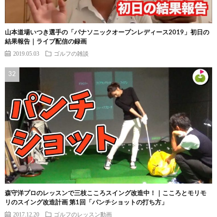
山本道場いつき選手の「パナソニックオープンレディース2019」初日の
結果報告｜ライブ配信の録画
2019.05.03
ゴルフの雑談
森守洋プロのレッスンで三枝こころスイング改造中！｜こころとモリモ
リのスイング改造計画 第1回「パンチショットの打ち方」
2017.12.20
ゴルフのレッスン動画