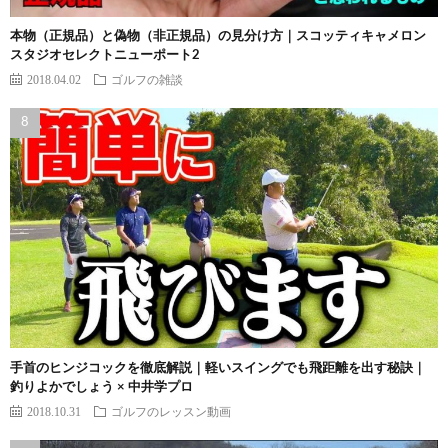
本物（正規品）と偽物（非正規品）の見分け方｜スコッティキャメロン
スタジオセレクトニューポート2
2018.04.02
ゴルフの雑談
手首のヒンジコックを徹底解説｜軽いスイングでも飛距離を出す秘訣｜
釣りよかでしょう × 中井学プロ
2018.10.31
ゴルフのレッスン動画