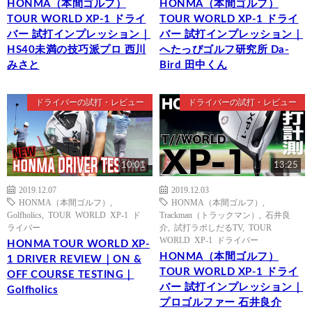
HONMA（本間ゴルフ）
HONMA（本間ゴルフ）
TOUR WORLD XP-1 ドライ
TOUR WORLD XP-1 ドライ
バー 試打インプレッション｜
バー 試打インプレッション｜
HS40未満の技巧派プロ 西川
へたっぴゴルフ研究所 Da-
みさと
Bird 田中くん
ドライバーの試打・レビュー
ドライバーの試打・レビュー
10:01
13:25
2019.12.07
2019.12.03
HONMA（本間ゴルフ）
,
HONMA（本間ゴルフ）
,
Golfholics
,
TOUR WORLD XP-1 ド
Trackman（トラックマン）
,
石井良
ライバー
介
,
試打ラボしだるTV
,
TOUR
WORLD XP-1 ドライバー
HONMA TOUR WORLD XP-
HONMA（本間ゴルフ）
1 DRIVER REVIEW｜ON &
TOUR WORLD XP-1 ドライ
OFF COURSE TESTING｜
バー 試打インプレッション｜
Golfholics
プロゴルファー 石井良介