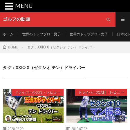
MENU
ゴルフの動画
ホーム
世界のトッププロ・男子
世界のトッププロ・女子
日本の
HOME
タグ：XXIO X（ゼクシオ テン）ドライバー
タグ：XXIO X（ゼクシオ テン）ドライバー
ドライバーの試打・レビュー
ドライバーの試打・レビュー
1:55
3:45
2020.02.29
2019.07.22