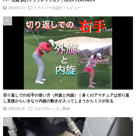
バー 比較 試打インプレッション｜GOLF PLAYING 4
2019.02.13
ドライバーの試打・レビュー
切り返しでの右手の使い方（外旋と内旋）｜多くのアマチュアは切り返
し直後からいきなり内旋の動きが入ってしまうからミスが出る
2018.06.19
ゴルフのレッスン動画