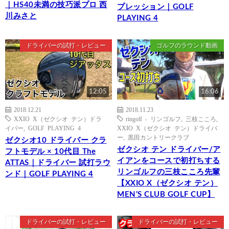
｜HS40未満の技巧派プロ 西
プレッション｜GOLF
川みさと
PLAYING 4
ドライバーの試打・レビュー
ゴルフのラウンド動画
12:05
16:06
2018.12.21
2018.11.23
XXIO X（ゼクシオ テン）ドラ
ringolf - リンゴルフ
,
三枝こころ
,
イバー
,
GOLF PLAYING 4
XXIO X（ゼクシオ テン）ドライバ
ー
,
黒田カントリークラブ
ゼクシオ10 ドライバー クラ
ゼクシオ テン ドライバー/ア
フトモデル × 10代目 The
イアンをコースで初打ちする
ATTAS｜ドライバー 試打ラウ
リンゴルフの三枝こころ先輩
ンド｜GOLF PLAYING 4
【XXIO X（ゼクシオ テン）
MEN’S CLUB GOLF CUP】
ドライバーの試打・レビュー
ドライバーの試打・レビュー