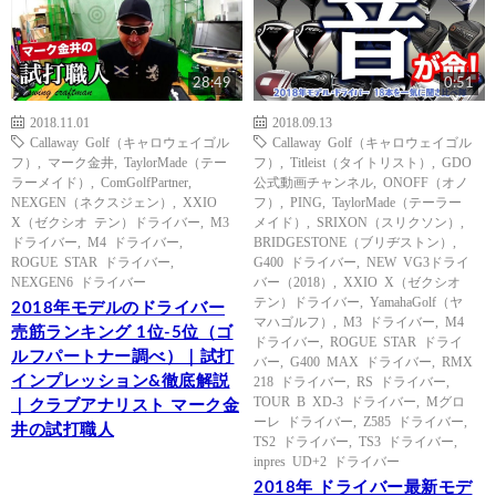
28:49
0:51
2018.11.01
2018.09.13
Callaway Golf（キャロウェイゴル
Callaway Golf（キャロウェイゴル
フ）
,
マーク金井
,
TaylorMade（テー
フ）
,
Titleist（タイトリスト）
,
GDO
ラーメイド）
,
ComGolfPartner
,
公式動画チャンネル
,
ONOFF（オノ
NEXGEN（ネクスジェン）
,
XXIO
フ）
,
PING
,
TaylorMade（テーラー
X（ゼクシオ テン）ドライバー
,
M3
メイド）
,
SRIXON（スリクソン）
,
ドライバー
,
M4 ドライバー
,
BRIDGESTONE（ブリヂストン）
,
ROGUE STAR ドライバー
,
G400 ドライバー
,
NEW VG3ドライ
NEXGEN6 ドライバー
バー（2018）
,
XXIO X（ゼクシオ
テン）ドライバー
,
YamahaGolf（ヤ
2018年モデルのドライバー
マハゴルフ）
,
M3 ドライバー
,
M4
売筋ランキング 1位-5位（ゴ
ドライバー
,
ROGUE STAR ドライ
ルフパートナー調べ）｜試打
バー
,
G400 MAX ドライバー
,
RMX
インプレッション&徹底解説
218 ドライバー
,
RS ドライバー
,
TOUR B XD-3 ドライバー
,
Mグロ
｜クラブアナリスト マーク金
ーレ ドライバー
,
Z585 ドライバー
,
井の試打職人
TS2 ドライバー
,
TS3 ドライバー
,
inpres UD+2 ドライバー
2018年 ドライバー最新モデ