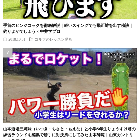
手首のヒンジコックを徹底解説｜軽いスイングでも飛距離を出す秘訣｜
釣りよかでしょう × 中井学プロ
2018.10.31
ゴルフのレッスン動画
山本道場三姉妹（いつき・ちさと・もえな）と小学6年生りょうすけ君の
練習ラウンドを編集で勝手に対決風にしてみた山本師範｜山東カントリ