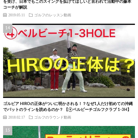
を受け、日本でもこのスイングを拡げてほしいと言われて活動中の藤本
コーチが解説
2019.05.11
ゴルフのレッスン動画
ゴルピア HIROの正体がついに明かされる！？なぜ1人だけ初めての沖縄
でパットのラインを読めるのか？ 【④ベルビーチゴルフクラブ 1-3H】
2018.02.17
ゴルフのラウンド動画