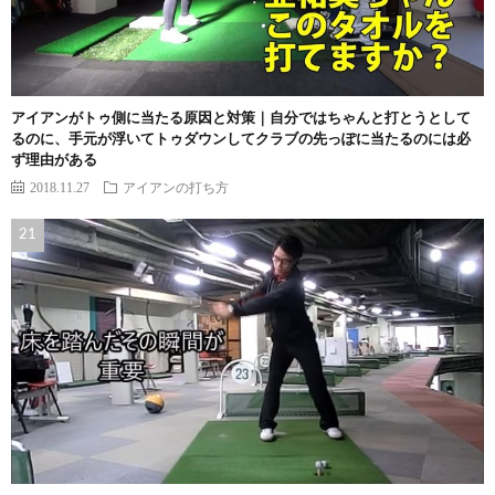
アイアンがトゥ側に当たる原因と対策｜自分ではちゃんと打とうとして
るのに、手元が浮いてトゥダウンしてクラブの先っぽに当たるのには必
ず理由がある
2018.11.27
アイアンの打ち方