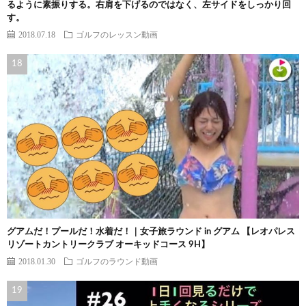
るように素振りする。右肩を下げるのではなく、左サイドをしっかり回
す。
2018.07.18
ゴルフのレッスン動画
グアムだ！プールだ！水着だ！｜女子旅ラウンド in グアム 【レオパレス
リゾートカントリークラブ オーキッドコース 9H】
2018.01.30
ゴルフのラウンド動画