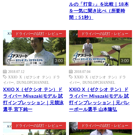
ルの「打音♪」を比較｜18本
を一気に聞き比べ（所要時
間：51秒）
ドライバーの試打・レビュー
ドライバーの試打・レビュー
3:00
3:00
2018.07.12
2018.07.04
XXIO X（ゼクシオ テン）ドラ
XXIO X（ゼクシオ テン）ドラ
イバー
,
DUNLOPCHANNEL
イバー
,
DUNLOPCHANNEL
XXIO X（ゼクシオ テン）ド
XXIO X（ゼクシオ テン）ド
ライバー Miyazakiモデル 試
ライバー Miyazakiモデル 試
打インプレッション｜元競泳
打インプレッション｜元バレ
選手 宮下純一
ーボール選手 山本隆弘
ドライバーの試打・レビュー
ドライバーの試打・レビュー