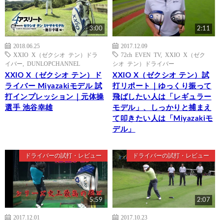
3:00
2:11
2018.06.25
2017.12.09
XXIO X（ゼクシオ テン）ドラ
72ch EVEN TV
,
XXIO X（ゼク
イバー
,
DUNLOPCHANNEL
シオ テン）ドライバー
XXIO X（ゼクシオ テン）ド
XXIO X（ゼクシオ テン）試
ライバー Miyazakiモデル 試
打リポート｜ゆっくり振って
打インプレッション｜元体操
飛ばしたい人は「レギュラー
選手 池谷幸雄
モデル」、しっかりと捕まえ
て叩きたい人は「Miyazakiモ
デル」
ドライバーの試打・レビュー
ドライバーの試打・レビュー
5:59
2:07
2017.12.01
2017.10.23