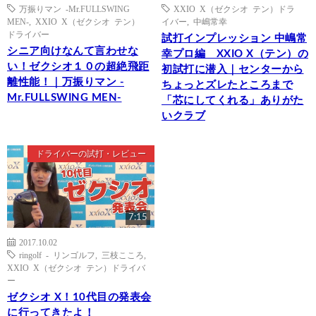
万振りマン -Mr.FULLSWING
XXIO X（ゼクシオ テン）ドラ
MEN-
,
XXIO X（ゼクシオ テン）
イバー
,
中嶋常幸
ドライバー
試打インプレッション 中嶋常
シニア向けなんて言わせな
幸プロ編 XXIO X（テン）の
い！ゼクシオ１０の超絶飛距
初試打に潜入｜センターから
離性能！｜万振りマン -
ちょっとズレたところまで
Mr.FULLSWING MEN-
「芯にしてくれる」ありがた
いクラブ
ドライバーの試打・レビュー
7:15
2017.10.02
ringolf - リンゴルフ
,
三枝こころ
,
XXIO X（ゼクシオ テン）ドライバ
ー
ゼクシオ X！10代目の発表会
に行ってきたよ！