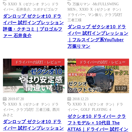
XXIO X（ゼクシオ テン）ドラ
万振りマン -Mr.FULLSWING
イバー
,
石井良介
,
スポナビゴルフ
MEN-
,
XXIO X（ゼクシオ テン）
ドライバー
,
マン振り
,
クラブ試打
ダンロップ ゼクシオ10 ドラ
三者三様
イバー 試打インプレッション
ダンロップ ゼクシオ10 ドラ
評価・クチコミ｜プロゴルフ
イバー 試打インプレッション
ァー 石井良介
｜フルスイング系YouTuber
万振りマン
ドライバーの試打・レビュー
ドライバーの試打・レビュー
3:31
11:29
2019.07.20
2018.12.23
XXIO X（ゼクシオ テン）ドラ
XXIO X（ゼクシオ テン）ドラ
イバー
,
クラブ試打 三者三様
,
西川
イバー
,
GOLF PLAYING 4
みさと
ゼクシオ10 ドライバー クラ
ダンロップ ゼクシオ10 ドラ
フトモデル × 10代目 The
イバー 試打インプレッション
ATTAS｜ドライバー 試打イン