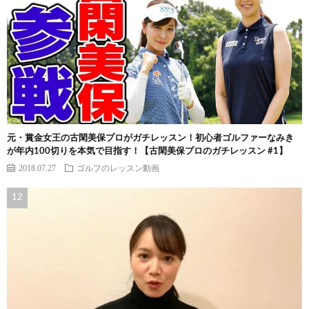
元・賞金女王の古閑美保プロがガチレッスン！初心者ゴルファーなみき
が年内100切りを本気で目指す！【古閑美保プロのガチレッスン #1】
2018.07.27
ゴルフのレッスン動画