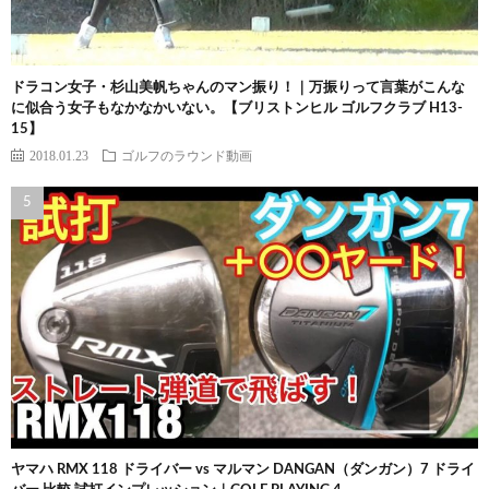
ドラコン女子・杉山美帆ちゃんのマン振り！｜万振りって言葉がこんな
に似合う女子もなかなかいない。【ブリストンヒル ゴルフクラブ H13-
15】
2018.01.23
ゴルフのラウンド動画
ヤマハ RMX 118 ドライバー vs マルマン DANGAN（ダンガン）7 ドライ