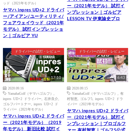
ッド（2021年モデル）
ー（2021年モデル） 試打イ
ヤマハ inpres UD+2 ドライバ
ンプレッション｜ゴルピア
ー/アイアン/ユーティリティ/
LESSON TV 伊東諭史プロ
フェアウェイウッド（2021年
モデル） 試打インプレッショ
ン｜ゴルピア YU
ドライバーの試打・レビュー
ドライバーの試打・レビュー
17:10
6:43
2020.09.16
2020.09.15
YamahaGolf（ヤマハゴルフ）
,
YamahaGolf（ヤマハゴルフ）
,
有
inpres UD+2 ドライバー
,
石井良介
,
村智恵
,
ゴルフ5
,
inpres UD+2 ドラ
ゴルフパートナー
,
inpres UD+2 ド
イバー（2021年モデル）
ライバー（2021年モデル）
ヤマハ inpres UD+2 ドライバ
ヤマハ inpres UD+2 ドライバ
ー（2021年モデル） 試打イ
ー（2021年モデル）（2019
ンプレッション｜プロゴルフ
年モデル） 新旧比較 試打イ
ァー 有村智恵｜ゴルフ5公式