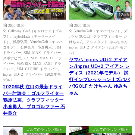
15:21
12:56
2020.10.09
2020.10.02
Callaway Golf（キャロウェイゴル
YamahaGolf（ヤマハゴルフ）
,
ズ
フ）
,
TaylorMade（テーラーメイ
バババ!GOLF
,
クラブフィッター た
ド）
,
鶴原弘高
,
YamahaGolf（ヤマハ
けちゃん
,
アシスタント ゆみちゃん
,
ゴルフ）
,
石井良介
,
小倉勇人
,
SIM
inpres UD+2 アイアン（2021年モデ
ドライバー
,
SIM MAX ドライバー
,
ル）
スポナビゴルフ
,
SIM MAX D ドラ
ヤマハ inpres UD+2 アイア
イバー
,
MAVRIK MAX FAST ドラ
ン/inpres UD+2 アイアン レ
イバー
,
SIM GLOIRE ドライバー
,
ディス（2021年モデル） 試
inpres UD+2 ドライバー（2021年モ
打インプレッション｜ズババ
デル）
バ!GOLF たけちゃん ゆみち
2020年秋 注目の最新ドライ
ゃん
バー討論会｜ゴルフライター
鶴原弘高、クラブフィッター
小倉勇人、プロゴルファー 石
井良介
ゴルフのラウンド動画
ゴルフのラウンド動画