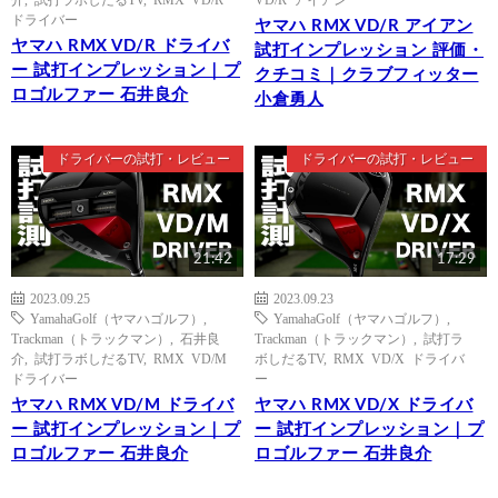
ドライバー
ヤマハ RMX VD/R アイアン
ヤマハ RMX VD/R ドライバ
試打インプレッション 評価・
ー 試打インプレッション｜プ
クチコミ｜クラブフィッター
ロゴルファー 石井良介
小倉勇人
ドライバーの試打・レビュー
ドライバーの試打・レビュー
21:42
17:29
2023.09.25
2023.09.23
YamahaGolf（ヤマハゴルフ）
,
YamahaGolf（ヤマハゴルフ）
,
Trackman（トラックマン）
,
石井良
Trackman（トラックマン）
,
試打ラ
介
,
試打ラボしだるTV
,
RMX VD/M
ボしだるTV
,
RMX VD/X ドライバ
ドライバー
ー
ヤマハ RMX VD/M ドライバ
ヤマハ RMX VD/X ドライバ
ー 試打インプレッション｜プ
ー 試打インプレッション｜プ
ロゴルファー 石井良介
ロゴルファー 石井良介