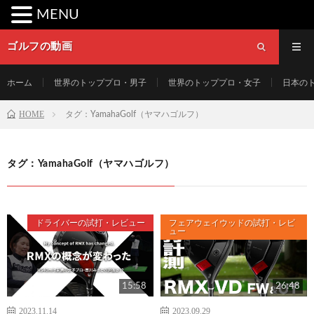
MENU
ゴルフの動画
ホーム
世界のトッププロ・男子
世界のトッププロ・女子
日本の
HOME
タグ：YamahaGolf（ヤマハゴルフ）
タグ：YamahaGolf（ヤマハゴルフ）
ドライバーの試打・レビュー
フェアウェイウッドの試打・レビ
ュー
15:58
26:48
2023.11.14
2023.09.29