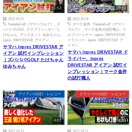
15:53
29:10
2022.10.25
2022.10.18
YamahaGolf（ヤマハゴルフ）
,
ズ
マーク金井
,
YamahaGolf（ヤマハ
バババ!GOLF
,
クラブフィッター た
ゴルフ）
,
マーク金井の試打職人
,
ゴ
けちゃん
,
アシスタント ゆみちゃん
,
ルフパートナー
,
inpres DRIVESTAR
inpres DRIVESTAR アイアン
ドライバー
,
inpres DRIVESTAR ア
イアン
ヤマハ inpres DRIVESTAR ア
ヤマハ inpres DRIVESTAR ド
イアン 試打インプレッション
ライバー、inpres
｜ズバババ!GOLF たけちゃん
DRIVESTAR アイアン 試打イ
ゆみちゃん
ンプレッション｜マーク金井
の試打職人
アイアンの試打・レビュー
ドライバーの試打・レビュー
4:07
4:33
2022.10.13
2022.10.11