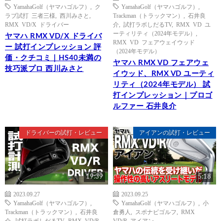
YamahaGolf（ヤマハゴルフ）
,
ク
YamahaGolf（ヤマハゴルフ）
,
ラブ試打 三者三様
,
西川みさと
,
Trackman（トラックマン）
,
石井良
RMX VD/X ドライバー
介
,
試打ラボしだるTV
,
RMX VD ユ
ーティリティ（2024年モデル）
,
ヤマハ RMX VD/X ドライバ
RMX VD フェアウェイウッド
ー 試打インプレッション 評
（2024年モデル）
価・クチコミ｜HS40未満の
ヤマハ RMX VD フェアウェ
技巧派プロ 西川みさと
イウッド、RMX VD ユーティ
リティ（2024年モデル） 試
打インプレッション｜プロゴ
ルファー 石井良介
ドライバーの試打・レビュー
アイアンの試打・レビュー
19:39
5:18
2023.09.27
2023.09.25
YamahaGolf（ヤマハゴルフ）
,
YamahaGolf（ヤマハゴルフ）
,
小
Trackman（トラックマン）
,
石井良
倉勇人
,
スポナビゴルフ
,
RMX
介
,
試打ラボしだるTV
,
RMX VD/R
VD/R アイアン