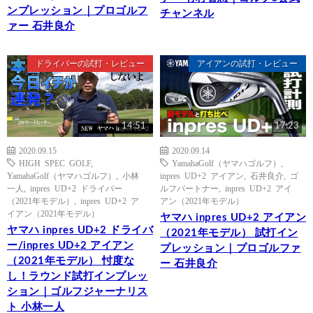
ンプレッション｜プロゴルフ
チャンネル
ァー 石井良介
ドライバーの試打・レビュー
アイアンの試打・レビュー
14:51
17:23
2020.09.15
2020.09.14
HIGH SPEC GOLF
,
YamahaGolf（ヤマハゴルフ）
,
YamahaGolf（ヤマハゴルフ）
,
小林
inpres UD+2 アイアン
,
石井良介
,
ゴ
一人
,
inpres UD+2 ドライバー
ルフパートナー
,
inpres UD+2 アイ
（2021年モデル）
,
inpres UD+2 ア
アン（2021年モデル）
イアン（2021年モデル）
ヤマハ inpres UD+2 アイアン
ヤマハ inpres UD+2 ドライバ
（2021年モデル） 試打イン
ー/inpres UD+2 アイアン
プレッション｜プロゴルファ
（2021年モデル） 忖度な
ー 石井良介
し！ラウンド試打インプレッ
ション｜ゴルフジャーナリス
ト 小林一人