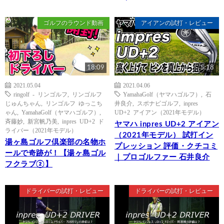
ゴルフのラウンド動画
アイアンの試打・レビュー
18:09
5:18
2021.05.04
2021.04.06
ringolf - リンゴルフ
,
リンゴルフ
YamahaGolf（ヤマハゴルフ）
,
石
じゅんちゃん
,
リンゴルフ ゆっこち
井良介
,
スポナビゴルフ
,
inpres
ゃん
,
YamahaGolf（ヤマハゴルフ）
,
UD+2 アイアン（2021年モデル）
斉藤妙
,
新宮帆乃美
,
inpres UD+2 ド
ヤマハ inpres UD+2 アイアン
ライバー（2021年モデル）
（2021年モデル） 試打イン
湯ヶ島ゴルフ倶楽部の名物ホ
プレッション 評価・クチコミ
ールで奇跡が！【湯ヶ島ゴル
｜プロゴルファー 石井良介
フクラブ②】
ドライバーの試打・レビュー
ドライバーの試打・レビュー