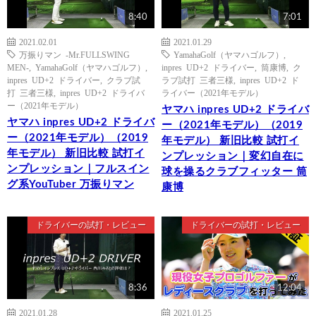
8:40
7:01
2021.02.01
2021.01.29
万振りマン -Mr.FULLSWING
YamahaGolf（ヤマハゴルフ）
,
MEN-
,
YamahaGolf（ヤマハゴルフ）
,
inpres UD+2 ドライバー
,
筒康博
,
ク
inpres UD+2 ドライバー
,
クラブ試
ラブ試打 三者三様
,
inpres UD+2 ド
打 三者三様
,
inpres UD+2 ドライバ
ライバー（2021年モデル）
ー（2021年モデル）
ヤマハ inpres UD+2 ドライバ
ヤマハ inpres UD+2 ドライバ
ー（2021年モデル）（2019
ー（2021年モデル）（2019
年モデル） 新旧比較 試打イ
年モデル） 新旧比較 試打イ
ンプレッション｜変幻自在に
ンプレッション｜フルスイン
球を操るクラブフィッター 筒
グ系YouTuber 万振りマン
康博
ドライバーの試打・レビュー
ドライバーの試打・レビュー
8:36
12:04
2021.01.28
2021.01.25