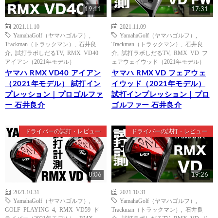
19:11
17:31
2021.11.10
2021.11.09
YamahaGolf（ヤマハゴルフ）
,
YamahaGolf（ヤマハゴルフ）
,
Trackman（トラックマン）
,
石井良
Trackman（トラックマン）
,
石井良
介
,
試打ラボしだるTV
,
RMX VD40
介
,
試打ラボしだるTV
,
RMX VD フ
アイアン（2021年モデル）
ェアウェイウッド（2021年モデル）
ヤマハ RMX VD40 アイアン
ヤマハ RMX VD フェアウェ
（2021年モデル） 試打イン
イウッド（2021年モデル）
プレッション｜プロゴルファ
試打インプレッション｜プロ
ー 石井良介
ゴルファー 石井良介
ドライバーの試打・レビュー
ドライバーの試打・レビュー
8:06
19:26
2021.10.31
2021.10.31
YamahaGolf（ヤマハゴルフ）
,
YamahaGolf（ヤマハゴルフ）
,
GOLF PLAYING 4
,
RMX VD59 ド
Trackman（トラックマン）
,
石井良