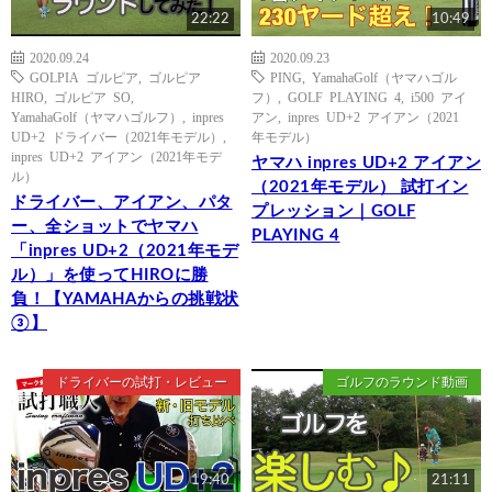
22:22
10:49
2020.09.24
2020.09.23
GOLPIA ゴルピア
,
ゴルピア
PING
,
YamahaGolf（ヤマハゴル
HIRO
,
ゴルピア SO
,
フ）
,
GOLF PLAYING 4
,
i500 アイ
YamahaGolf（ヤマハゴルフ）
,
inpres
アン
,
inpres UD+2 アイアン（2021
UD+2 ドライバー（2021年モデル）
,
年モデル）
inpres UD+2 アイアン（2021年モデ
ヤマハ inpres UD+2 アイアン
ル）
（2021年モデル） 試打イン
ドライバー、アイアン、パタ
プレッション｜GOLF
ー、全ショットでヤマハ
PLAYING 4
「inpres UD+2（2021年モデ
ル）」を使ってHIROに勝
負！【YAMAHAからの挑戦状
③】
ドライバーの試打・レビュー
ゴルフのラウンド動画
19:40
21:11