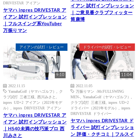
DRIVESTAR アイアン
イアン 試打インプレッション
ヤマハ inpres DRIVESTAR ア
｜ご意見番クラブフィッター
イアン 試打インプレッション
筒康博
｜フルスイング系YouTuber
万振りマン
アイアンの試打・レビュー
ドライバーの試打・レビュー
9:10
11:04
2022.11.15
2022.11.05
YamahaGolf（ヤマハゴルフ）
,
ク
万振りマン -Mr.FULLSWING
ラブ試打 三者三様
,
西川みさと
,
MEN-
,
YamahaGolf（ヤマハゴルフ）
,
inpres UD+2 アイアン（2021年モデ
クラブ試打 三者三様
,
inpres UD+2
ル）
,
inpres DRIVESTAR アイアン
ドライバー（2021年モデル）
,
inpres
DRIVESTAR ドライバー
ヤマハ inpres DRIVESTAR ア
ヤマハ inpres DRIVESTAR ド
イアン 試打インプレッション
ライバー 試打インプレッショ
｜HS40未満の技巧派プロ 西
ン 評価・クチコミ｜フルスイ
川みさと