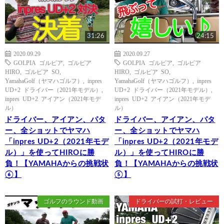
31:26
24:15
2020.09.29
2020.09.27
GOLPIA ゴルピア
,
ゴルピア
GOLPIA ゴルピア
,
ゴルピア
HIRO
,
ゴルピア SO
,
HIRO
,
ゴルピア SO
,
YamahaGolf（ヤマハゴルフ）
,
inpres
YamahaGolf（ヤマハゴルフ）
,
inpres
UD+2 ドライバー（2021年モデル）
,
UD+2 ドライバー（2021年モデル）
,
inpres UD+2 アイアン（2021年モデ
inpres UD+2 アイアン（2021年モデ
ル）
ル）
ドライバー、アイアン、パタ
ドライバー、アイアン、パタ
ー、全ショットでヤマハ
ー、全ショットでヤマハ
「inpres UD+2（2021年モデ
「inpres UD+2（2021年モデ
ル）」を使ってHIROに勝
ル）」を使ってHIROに勝
負！【YAMAHAからの挑戦状
負！【YAMAHAからの挑戦状
⑥】
⑤】
ゴルフのラウンド動画
ドライバーの試打・レビュー