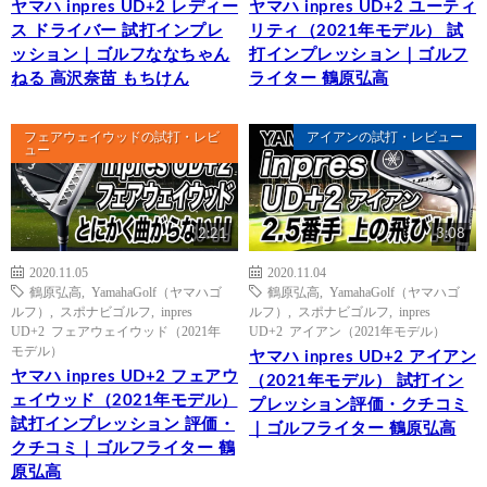
ヤマハ inpres UD+2 レディー
ヤマハ inpres UD+2 ユーティ
ス ドライバー 試打インプレ
リティ（2021年モデル） 試
ッション｜ゴルフななちゃん
打インプレッション｜ゴルフ
ねる 高沢奈苗 もちけん
ライター 鶴原弘高
フェアウェイウッドの試打・レビ
アイアンの試打・レビュー
ュー
2:21
3:08
2020.11.05
2020.11.04
鶴原弘高
,
YamahaGolf（ヤマハゴ
鶴原弘高
,
YamahaGolf（ヤマハゴ
ルフ）
,
スポナビゴルフ
,
inpres
ルフ）
,
スポナビゴルフ
,
inpres
UD+2 フェアウェイウッド（2021年
UD+2 アイアン（2021年モデル）
モデル）
ヤマハ inpres UD+2 アイアン
ヤマハ inpres UD+2 フェアウ
（2021年モデル） 試打イン
ェイウッド（2021年モデル）
プレッション評価・クチコミ
試打インプレッション 評価・
｜ゴルフライター 鶴原弘高
クチコミ｜ゴルフライター 鶴
原弘高