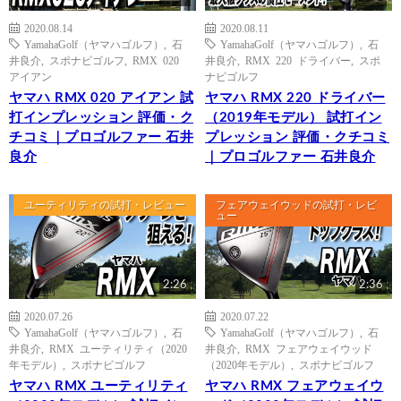
2020.08.14
2020.08.11
YamahaGolf（ヤマハゴルフ）
,
石
YamahaGolf（ヤマハゴルフ）
,
石
井良介
,
スポナビゴルフ
,
RMX 020
井良介
,
RMX 220 ドライバー
,
スポ
アイアン
ナビゴルフ
ヤマハ RMX 020 アイアン 試
ヤマハ RMX 220 ドライバー
打インプレッション 評価・ク
（2019年モデル） 試打イン
チコミ｜プロゴルファー 石井
プレッション 評価・クチコミ
良介
｜プロゴルファー 石井良介
ユーティリティの試打・レビュー
フェアウェイウッドの試打・レビ
ュー
2:26
2:36
2020.07.26
2020.07.22
YamahaGolf（ヤマハゴルフ）
,
石
YamahaGolf（ヤマハゴルフ）
,
石
井良介
,
RMX ユーティリティ（2020
井良介
,
RMX フェアウェイウッド
年モデル）
,
スポナビゴルフ
（2020年モデル）
,
スポナビゴルフ
ヤマハ RMX ユーティリティ
ヤマハ RMX フェアウェイウ