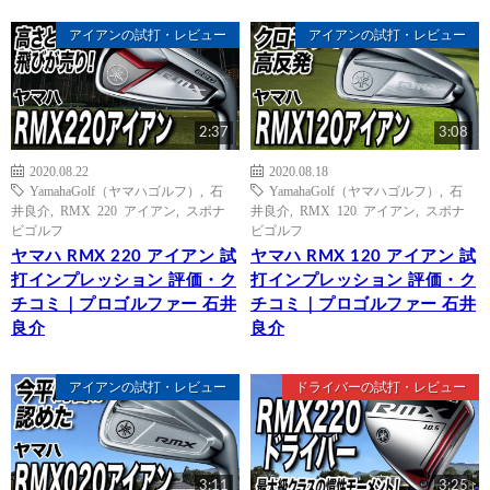
アイアンの試打・レビュー
アイアンの試打・レビュー
2:37
3:08
2020.08.22
2020.08.18
YamahaGolf（ヤマハゴルフ）
,
石
YamahaGolf（ヤマハゴルフ）
,
石
井良介
,
RMX 220 アイアン
,
スポナ
井良介
,
RMX 120 アイアン
,
スポナ
ビゴルフ
ビゴルフ
ヤマハ RMX 220 アイアン 試
ヤマハ RMX 120 アイアン 試
打インプレッション 評価・ク
打インプレッション 評価・ク
チコミ｜プロゴルファー 石井
チコミ｜プロゴルファー 石井
良介
良介
アイアンの試打・レビュー
ドライバーの試打・レビュー
3:11
3:25