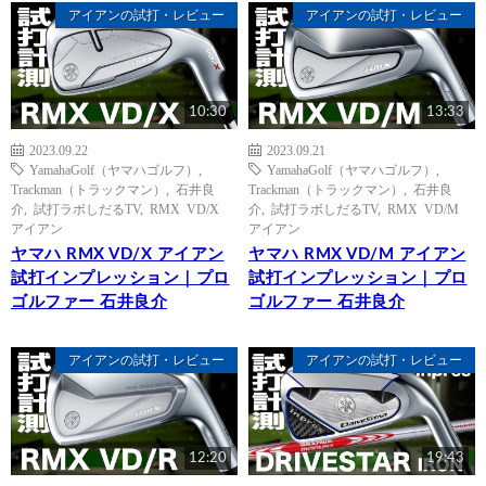
アイアンの試打・レビュー
アイアンの試打・レビュー
10:30
13:33
2023.09.22
2023.09.21
YamahaGolf（ヤマハゴルフ）
,
YamahaGolf（ヤマハゴルフ）
,
Trackman（トラックマン）
,
石井良
Trackman（トラックマン）
,
石井良
介
,
試打ラボしだるTV
,
RMX VD/X
介
,
試打ラボしだるTV
,
RMX VD/M
アイアン
アイアン
ヤマハ RMX VD/X アイアン
ヤマハ RMX VD/M アイアン
試打インプレッション｜プロ
試打インプレッション｜プロ
ゴルファー 石井良介
ゴルファー 石井良介
アイアンの試打・レビュー
アイアンの試打・レビュー
12:20
19:43