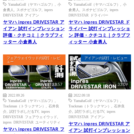
YamahaGolf（ヤマハゴルフ）
,
小
YamahaGolf（ヤマハゴルフ）
,
小
倉勇人
,
スポナビゴルフ
,
inpres
倉勇人
,
スポナビゴルフ
,
inpres
DRIVESTAR アイアン
DRIVESTAR ドライバー
ヤマハ inpres DRIVESTAR ア
ヤマハ inpres DRIVESTAR ド
イアン 試打インプレッション
ライバー 試打インプレッショ
評価・クチコミ｜クラブフィ
ン 評価・クチコミ｜クラブフ
ッター 小倉勇人
ィッター 小倉勇人
フェアウェイウッドの試打・レビ
アイアンの試打・レビュー
ュー
23:57
33:09
2022.09.26
2022.09.18
YamahaGolf（ヤマハゴルフ）
,
YamahaGolf（ヤマハゴルフ）
,
Trackman（トラックマン）
,
石井良
Trackman（トラックマン）
,
石井良
介
,
試打ラボしだるTV
,
inpres
介
,
試打ラボしだるTV
,
inpres
DRIVESTAR フェアウェイウッド
,
DRIVESTAR アイアン
inpres DRIVESTAR ユーティリティ
ヤマハ inpres DRIVESTAR ア
ヤマハ inpres DRIVESTAR フ
イアン 試打インプレッション