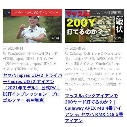
ドライバーの試打・レビュー
ゴルフの練習動画
4:34
6:39
2020.09.14
2020.08.26
YamahaGolf（ヤマハゴルフ）
,
有
Callaway Golf（キャロウェイゴル
村智恵
,
inpres UD+2 ドライバー
フ）
,
ゴルピア SO
,
APEX MB アイ
（2021年モデル）
,
inpres UD+2 ア
アン
,
5番アイアン
,
YamahaGolf（ヤ
イアン（2021年モデル）
マハゴルフ）
,
4番アイアン
,
マッス
ルバックアイアン
,
RMX 118 アイア
ヤマハ inpres UD+2 ドライバ
ン
,
伊東諭史
,
ゴルピアLESSON TV-
ー/inpres UD+2 アイアン
ゴルフレッスン-
,
アソボーサ関西 ぐ
（2021年モデル） 公式PV｜
っち
試打インプレッション｜プロ
マッスルバックアイアンで
ゴルファー 有村智恵
200ヤード打てるのか？｜
Callaway APEX MB 4番アイ
アン vs ヤマハ RMX 118 5番
アイアン