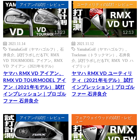
アイアンの試打・レビュー
ユーティリティの試打・レビュー
13:23
12:13
2021.11.14
2021.11.12
YamahaGolf（ヤマハゴルフ）
,
石
YamahaGolf（ヤマハゴルフ）
,
井良介
,
試打ラボしだるTV
,
RMX
Trackman（トラックマン）
,
石井良
VD TOURMODEL アイアン
,
RMX
介
,
試打ラボしだるTV
,
RMX VD ハ
VD アイアン（2021年モデル）
イブリッド
ヤマハ RMX VD アイアン、
ヤマハ RMX VD ユーティリ
RMX VD TOURMODEL アイ
ティ（2021年モデル） 試打
アン（2021年モデル） 試打
インプレッション｜プロゴル
インプレッション｜プロゴル
ファー 石井良介
ファー 石井良介
アイアンの試打・レビュー
フェアウェイウッドの試打・レビ
ュー