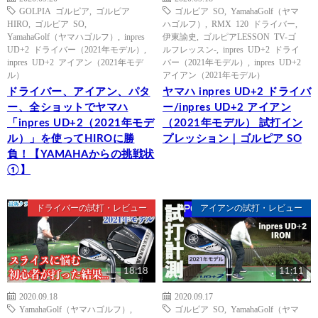
GOLPIA ゴルピア
,
ゴルピア
ゴルピア SO
,
YamahaGolf（ヤマ
HIRO
,
ゴルピア SO
,
ハゴルフ）
,
RMX 120 ドライバー
,
YamahaGolf（ヤマハゴルフ）
,
inpres
伊東諭史
,
ゴルピアLESSON TV-ゴ
UD+2 ドライバー（2021年モデル）
,
ルフレッスン-
,
inpres UD+2 ドライ
inpres UD+2 アイアン（2021年モデ
バー（2021年モデル）
,
inpres UD+2
ル）
アイアン（2021年モデル）
ドライバー、アイアン、パタ
ヤマハ inpres UD+2 ドライバ
ー、全ショットでヤマハ
ー/inpres UD+2 アイアン
「inpres UD+2（2021年モデ
（2021年モデル） 試打イン
ル）」を使ってHIROに勝
プレッション｜ゴルピア SO
負！【YAMAHAからの挑戦状
①】
ドライバーの試打・レビュー
アイアンの試打・レビュー
18:18
11:11
2020.09.18
2020.09.17
YamahaGolf（ヤマハゴルフ）
,
ゴルピア SO
,
YamahaGolf（ヤマ