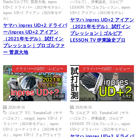
DaichiゴルフTV
,
菅原大地
,
inpres
ハゴルフ）
,
伊東諭史
,
ゴルピア
UD+2 ドライバー（2021年モデル）
,
LESSON TV-ゴルフレッスン-
,
inpres
inpres UD+2 アイアン（2021年モデ
UD+2 アイアン（2021年モデル）
ル）
ヤマハ inpres UD+2 アイアン
ヤマハ inpres UD+2 ドライバ
（2021年モデル） 試打イン
ー/inpres UD+2 アイアン
プレッション｜ゴルピア
（2021年モデル） 試打イン
LESSON TV 伊東諭史プロ
プレッション｜プロゴルファ
ー 菅原大地
ドライバーの試打・レビュー
ドライバーの試打・レビュー
24:04
6:42
2020.09.16
2020.09.16
ゴルピア YU
,
YamahaGolf（ヤマ
ゴルピア SO
,
YamahaGolf（ヤマ
ハゴルフ）
,
varigol
,
inpres UD+2 ド
ハゴルフ）
,
伊東諭史
,
ゴルピア
ライバー（2021年モデル）
,
inpres
LESSON TV-ゴルフレッスン-
,
inpres
UD+2 ユーティリティ（2021年モデ
UD+2 ドライバー（2021年モデル）
ル）
,
inpres UD+2 フェアウェイウ
ヤマハ inpres UD+2 ドライバ