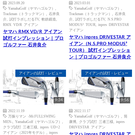
2023.09.20
2023.03.01
YamahaGolf（ヤマハゴルフ）
,
YamahaGolf（ヤマハゴルフ）
,
Trackman（トラックマン）
,
石井良
Trackman（トラックマン）
,
石井良
介
,
試打ラボしだるTV
,
軟鉄鍛造
,
介
,
試打ラボしだるTV
,
N.S.PRO
RMX VD/R アイアン
MODUS³ TOUR
,
inpres DRIVESTAR
アイアン
ヤマハ RMX VD/R アイアン
ヤマハ inpres DRIVESTAR ア
試打インプレッション｜プロ
イアン（N.S.PRO MODUS³
ゴルファー 石井良介
TOUR） 試打インプレッショ
ン｜プロゴルファー 石井良介
アイアンの試打・レビュー
アイアンの試打・レビュー
9:34
9:56
2022.11.19
2022.11.17
万振りマン -Mr.FULLSWING
YamahaGolf（ヤマハゴルフ）
,
筒
MEN-
,
YamahaGolf（ヤマハゴルフ）
,
康博
,
クラブ試打 三者三様
,
inpres
クラブ試打 三者三様
,
inpres UD+2
DRIVESTAR アイアン
アイアン（2021年モデル）
,
inpres
ヤマハ inpres DRIVESTAR ア