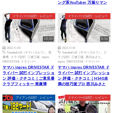
ング系YouTuber 万振りマン
ドライバーの試打・レビュー
ドライバーの試打・レビュー
10:30
8:56
2022.11.03
2022.11.01
YamahaGolf（ヤマハゴルフ）
,
筒
YamahaGolf（ヤマハゴルフ）
,
ク
康博
,
クラブ試打 三者三様
,
inpres
ラブ試打 三者三様
,
西川みさと
,
DRIVESTAR ドライバー
inpres DRIVESTAR ドライバー
ヤマハ inpres DRIVESTAR ド
ヤマハ inpres DRIVESTAR ド
ライバー 試打インプレッショ
ライバー 試打インプレッショ
ン 評価・クチコミ｜ご意見番
ン 評価・クチコミ｜HS40未
クラブフィッター 筒康博
満の技巧派プロ 西川みさと
アイアンの試打・レビュー
ドライバーの試打・レビュー