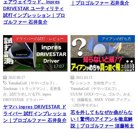
ェアウェイウッド、inpres
｜プロゴルファー 石井良介
DRIVESTAR ユーティリティ
試打インプレッション｜プロ
ゴルファー 石井良介
ドライバーの試打・レビュー
アイアンの打ち方
17:07
32:10
2022.09.17
2022.03.15
YamahaGolf（ヤマハゴルフ）
,
シャンク
,
方向性アップ
,
Trackman（トラックマン）
,
石井良
YamahaGolf（ヤマハゴルフ）
,
介
,
試打ラボしだるTV
,
inpres
UUUM GOLF-ウーム ゴルフ-
,
かえ
DRIVESTAR ドライバー
で
,
須藤裕太
,
RMX VD40 アイアン
（2021年モデル）
ヤマハ inpres DRIVESTAR ド
芯を外してもなぜか曲がらな
ライバー 試打インプレッショ
い！驚愕のアイアンを徹底解
ン｜プロゴルファー 石井良介
説｜プロゴルファー 須藤裕太