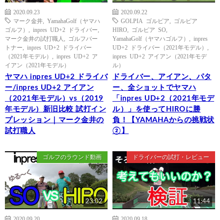
2020.09.23
2020.09.22
マーク金井
,
YamahaGolf（ヤマハ
GOLPIA ゴルピア
,
ゴルピア
ゴルフ）
,
inpres UD+2 ドライバー
,
HIRO
,
ゴルピア SO
,
マーク金井の試打職人
,
ゴルフパー
YamahaGolf（ヤマハゴルフ）
,
inpres
トナー
,
inpres UD+2 ドライバー
UD+2 ドライバー（2021年モデル）
,
（2021年モデル）
,
inpres UD+2 ア
inpres UD+2 アイアン（2021年モデ
イアン（2021年モデル）
ル）
ヤマハ inpres UD+2 ドライバ
ドライバー、アイアン、パタ
ー/inpres UD+2 アイアン
ー、全ショットでヤマハ
（2021年モデル）vs（2019
「inpres UD+2（2021年モデ
年モデル）新旧比較 試打イン
ル）」を使ってHIROに勝
プレッション｜マーク金井の
負！【YAMAHAからの挑戦状
試打職人
②】
ゴルフのラウンド動画
ドライバーの試打・レビュー
23:02
11:44
2020.09.20
2020.09.18