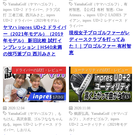
YamahaGolf（ヤマハゴルフ）
,
YamahaGolf（ヤマハゴルフ）
,
有
inpres UD+2 ドライバー
,
クラブ試
村智恵
,
【公式】有村 智恵- Chie
打 三者三様
,
西川みさと
,
inpres
Arimura -
,
inpres UD+2 LADIES ア
UD+2 ドライバー（2021年モデル）
イアン
,
inpres UD+2 レディース ド
ライバー
ヤマハ inpres UD+2 ドライバ
現役女子プロゴルファーがレ
ー（2021年モデル）（2019
ディースクラブを打ってみ
年モデル） 新旧比較 試打イ
た！｜プロゴルファー 有村智
ンプレッション｜HS40未満
恵
の技巧派プロ 西川みさと
ドライバーの試打・レビュー
ユーティリティの試打・レビュー
17:33
2:43
2020.12.04
2020.11.08
YamahaGolf（ヤマハゴルフ）
,
も
鶴原弘高
,
YamahaGolf（ヤマハゴ
ちけん
,
高沢奈苗
,
ゴルフななちゃん
ルフ）
,
スポナビゴルフ
,
inpres
ねる
,
inpres UD+2 レディース ドラ
UD+2 ユーティリティ（2021年モデ
イバー
,
しおりん
ル）