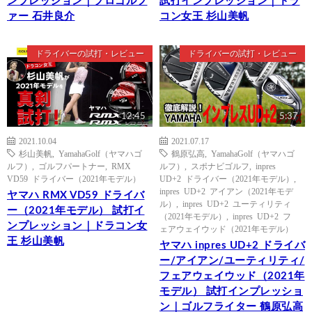
ンプレッション｜プロゴルフ
試打インプレッション｜ドラ
ァー 石井良介
コン女王 杉山美帆
ドライバーの試打・レビュー
ドライバーの試打・レビュー
12:45
5:37
2021.10.04
2021.07.17
杉山美帆
,
YamahaGolf（ヤマハゴ
鶴原弘高
,
YamahaGolf（ヤマハゴ
ルフ）
,
ゴルフパートナー
,
RMX
ルフ）
,
スポナビゴルフ
,
inpres
VD59 ドライバー（2021年モデル）
UD+2 ドライバー（2021年モデル）
,
inpres UD+2 アイアン（2021年モデ
ヤマハ RMX VD59 ドライバ
ル）
,
inpres UD+2 ユーティリティ
ー（2021年モデル） 試打イ
（2021年モデル）
,
inpres UD+2 フ
ンプレッション｜ドラコン女
ェアウェイウッド（2021年モデル）
王 杉山美帆
ヤマハ inpres UD+2 ドライバ
ー/アイアン/ユーティリティ/
フェアウェイウッド（2021年
モデル） 試打インプレッショ
ン｜ゴルフライター 鶴原弘高