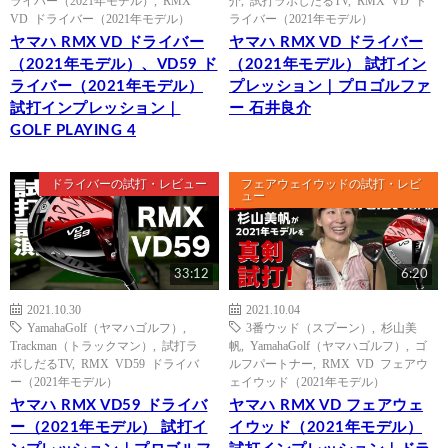
ライバー（2021年モデル）
,
RMX
介
,
試打ラボしだるTV
,
RMX VD ド
VD ドライバー（2021年モデル）
ライバー（2021年モデル）
ヤマハ RMX VD ドライバー
ヤマハ RMX VD ドライバー
（2021年モデル）、VD59 ド
（2021年モデル） 試打イン
ライバー（2021年モデル）
プレッション｜プロゴルファ
試打インプレッション｜
ー 石井良介
GOLF PLAYING 4
ドライバーの試打・レビュー
フェアウェイウッドの試打・レビ
ュー
33:12
6:20
2021.10.30
2021.10.04
YamahaGolf（ヤマハゴルフ）
,
3番ウッド（スプーン）
,
杉山美
Trackman（トラックマン）
,
試打ラ
帆
,
YamahaGolf（ヤマハゴルフ）
,
ゴ
ボしだるTV
,
RMX VD59 ドライバ
ルフパートナー
,
RMX VD フェアウ
ー（2021年モデル）
ェイウッド（2021年モデル）
ヤマハ RMX VD59 ドライバ
ヤマハ RMX VD フェアウェ
ー（2021年モデル） 試打イ
イウッド（2021年モデル）