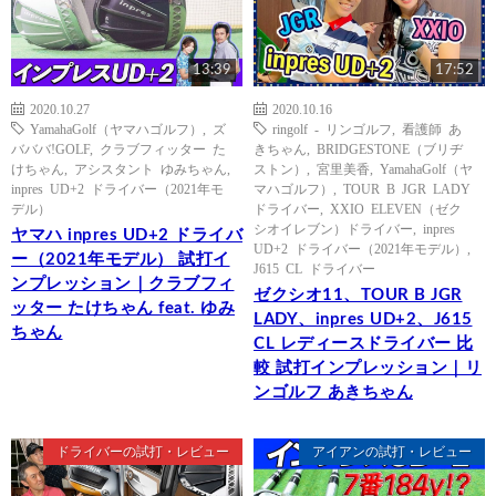
13:39
17:52
2020.10.27
2020.10.16
YamahaGolf（ヤマハゴルフ）
,
ズ
ringolf - リンゴルフ
,
看護師 あ
バババ!GOLF
,
クラブフィッター た
きちゃん
,
BRIDGESTONE（ブリヂ
けちゃん
,
アシスタント ゆみちゃん
,
ストン）
,
宮里美香
,
YamahaGolf（ヤ
inpres UD+2 ドライバー（2021年モ
マハゴルフ）
,
TOUR B JGR LADY
デル）
ドライバー
,
XXIO ELEVEN（ゼク
シオイレブン）ドライバー
,
inpres
ヤマハ inpres UD+2 ドライバ
UD+2 ドライバー（2021年モデル）
,
ー（2021年モデル） 試打イ
J615 CL ドライバー
ンプレッション｜クラブフィ
ゼクシオ11、TOUR B JGR
ッター たけちゃん feat. ゆみ
LADY、inpres UD+2、J615
ちゃん
CL レディースドライバー 比
較 試打インプレッション｜リ
ンゴルフ あきちゃん
ドライバーの試打・レビュー
アイアンの試打・レビュー