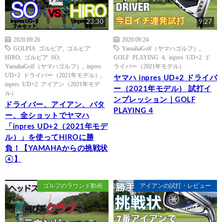
23:30
9:27
2020.09.26
2020.09.24
GOLPIA ゴルピア
,
ゴルピア
YamahaGolf（ヤマハゴルフ）
,
HIRO
,
ゴルピア SO
,
GOLF PLAYING 4
,
inpres UD+2 ド
YamahaGolf（ヤマハゴルフ）
,
inpres
ライバー（2021年モデル）
UD+2 ドライバー（2021年モデル）
,
ヤマハ inpres UD+2 ドライバ
inpres UD+2 アイアン（2021年モデ
ー（2021年モデル） 試打イ
ル）
ンプレッション｜GOLF
ドライバー、アイアン、パタ
PLAYING 4
ー、全ショットでヤマハ
「inpres UD+2（2021年モデ
ル）」を使ってHIROに勝
負！【YAMAHAからの挑戦状
④】
ゴルフのラウンド動画
アイアンの試打・レビュー