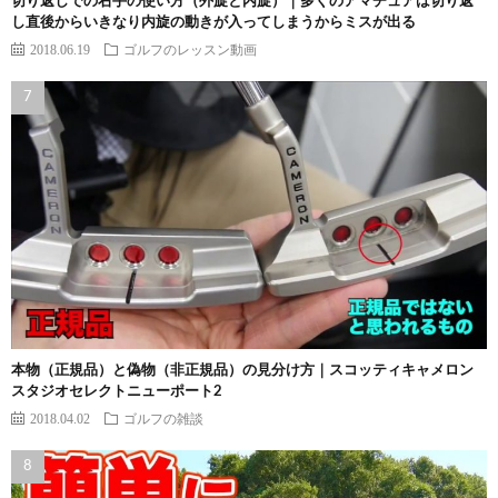
切り返しでの右手の使い方（外旋と内旋）｜多くのアマチュアは切り返
し直後からいきなり内旋の動きが入ってしまうからミスが出る
2018.06.19
ゴルフのレッスン動画
本物（正規品）と偽物（非正規品）の見分け方｜スコッティキャメロン
スタジオセレクトニューポート2
2018.04.02
ゴルフの雑談