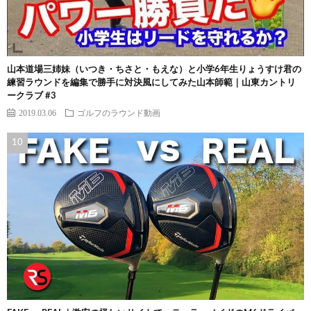
山本道場三姉妹（いつき・ちさと・もえな）と小学6年生りょうすけ君の
練習ラウンドを編集で勝手に対決風にしてみた山本師範｜山東カントリ
ークラブ #3
2019.03.06
ゴルフのラウンド動画