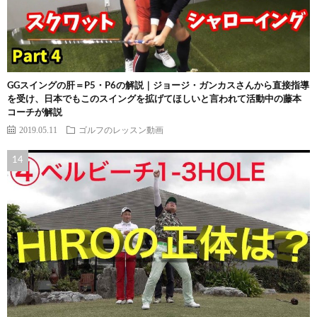
GGスイングの肝＝P5・P6の解説｜ジョージ・ガンカスさんから直接指導
を受け、日本でもこのスイングを拡げてほしいと言われて活動中の藤本
コーチが解説
2019.05.11
ゴルフのレッスン動画