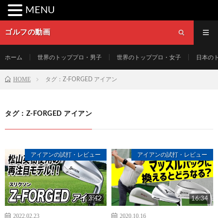
MENU
ゴルフの動画
ホーム
世界のトッププロ・男子
世界のトッププロ・女子
日本の
HOME
タグ：Z-FORGED アイアン
タグ：Z-FORGED アイアン
アイアンの試打・レビュー
アイアンの試打・レビュー
3:42
16:34
2022.02.23
2020.10.16