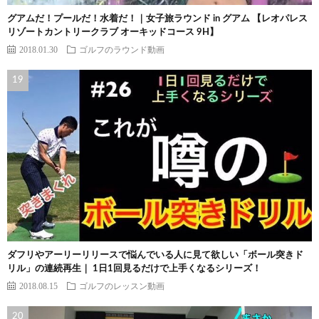
グアムだ！プールだ！水着だ！｜女子旅ラウンド in グアム 【レオパレス
リゾートカントリークラブ オーキッドコース 9H】
2018.01.30
ゴルフのラウンド動画
ダフリやアーリーリリースで悩んでいる人に見て欲しい「ボール突きド
リル」の連続再生｜ 1日1回見るだけで上手くなるシリーズ！
2018.08.15
ゴルフのレッスン動画