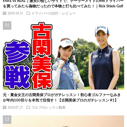
FAKE vs REAL｜激安の怪しいサイトで、テーラーメイドのM6ドライバー
を買ってみたら偽物だったので本物と打ち比べてみた！｜Rick Shiels Golf
2019.10.31
ドライバーの試打・レビュー
元・賞金女王の古閑美保プロがガチレッスン！初心者ゴルファーなみき
が年内100切りを本気で目指す！【古閑美保プロのガチレッスン #1】
2018.07.27
ゴルフのレッスン動画