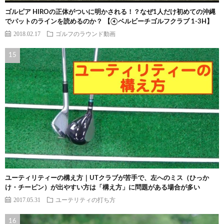
ゴルピア HIROの正体がついに明かされる！？なぜ1人だけ初めての沖縄
でパットのラインを読めるのか？ 【④ベルビーチゴルフクラブ 1-3H】
2018.02.17
ゴルフのラウンド動画
ユーティリティーの構え方｜UTクラブが苦手で、左へのミス（ひっか
け・チーピン）が出やすい方は「構え方」に問題がある場合が多い
2017.05.31
ユーテリティの打ち方