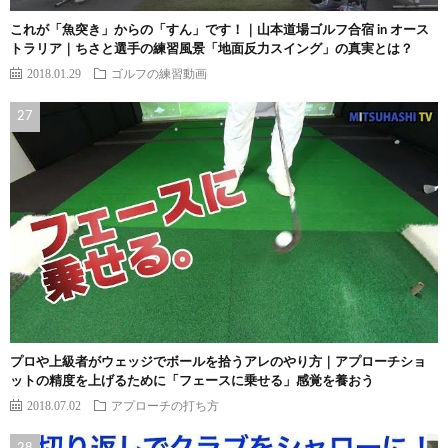
これが「魚突き」からの「すん」です！｜山本道場ゴルフ合宿 in オース
トラリア｜ちさと選手の練習風景「地面反力スイング」の真実とは？
2018.01.29
ゴルフの練習動画
プロや上級者がウェッジでボールを拾うアレのやり方｜アプローチショ
ットの精度を上げるために「フェースに乗せる」感覚を養おう
2018.07.02
アプローチの打ち方