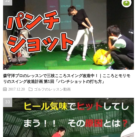
森守洋プロのレッスンで三枝こころスイング改造中！｜こころとモリモ
リのスイング改造計画 第1回「パンチショットの打ち方」
2017.12.20
ゴルフのレッスン動画