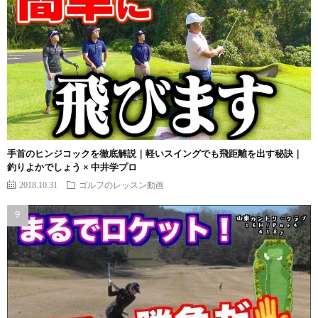
手首のヒンジコックを徹底解説｜軽いスイングでも飛距離を出す秘訣｜
釣りよかでしょう × 中井学プロ
2018.10.31
ゴルフのレッスン動画