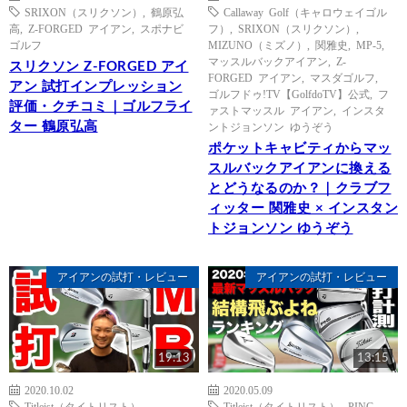
SRIXON（スリクソン）
,
鶴原弘
Callaway Golf（キャロウェイゴル
高
,
Z-FORGED アイアン
,
スポナビ
フ）
,
SRIXON（スリクソン）
,
ゴルフ
MIZUNO（ミズノ）
,
関雅史
,
MP-5
,
マッスルバックアイアン
,
Z-
スリクソン Z-FORGED アイ
FORGED アイアン
,
マスダゴルフ
,
アン 試打インプレッション
ゴルフドゥ!TV【GolfdoTV】公式
,
フ
評価・クチコミ｜ゴルフライ
ァストマッスル アイアン
,
インスタ
ター 鶴原弘高
ントジョンソン ゆうぞう
ポケットキャビティからマッ
スルバックアイアンに換える
とどうなるのか？｜クラブフ
ィッター 関雅史 × インスタン
トジョンソン ゆうぞう
アイアンの試打・レビュー
アイアンの試打・レビュー
19:13
13:15
2020.10.02
2020.05.09
Titleist（タイトリスト）
,
Titleist（タイトリスト）
,
PING
,