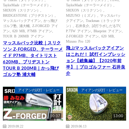
TaylorMade（テーラーメイド）
,
TaylorMade（テーラーメイド）
,
SRIXON（スリクソン）
,
SRIXON（スリクソン）
,
BRIDGESTONE（ブリヂストン）
,
MIZUNO（ミズノ）
,
マッスルバッ
マッスルバックアイアン
,
かっ飛び
クアイアン
,
Trackman（トラックマ
ゴルフ塾
,
浦大輔
,
Z-FORGED アイ
ン）
,
石井良介
,
試打ラボしだるTV
,
アン
,
620 MB
,
P7MB アイアン
,
P.7TW アイアン
,
Blueprint アイアン
,
TOUR B 200MB アイアン
Z-FORGED アイアン
,
620 MB
,
Mizuno Pro 120
マッスルバック比較｜スリク
飛ぶマッスルバックアイアン
ソン Z-FORGED、テーラーメ
はこれだ！ 試打インプレッシ
イド P7MB、タイトリスト
ョン【総集編】【2020年前
620MB、ブリヂストン
半】｜プロゴルファー 石井良
TOUR B 200MB｜かっ飛び
介
ゴルフ塾 浦大輔
アイアンの試打・レビュー
アイアンの試打・レビュー
10:37
13:00
2019.09.22
2019.06.13