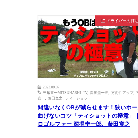
ドライバーの打
1
2023.09.07
三觜喜一MITSUHASHI TV
,
深堀圭一郎
,
方向性アップ
,
喜一
,
藤田寛之
,
ティーショット
間違いなくOBが減らせます！狭いホー
曲げないコツ「ティショットの極意」
ロゴルファー 深掘圭一郎、藤田寛之