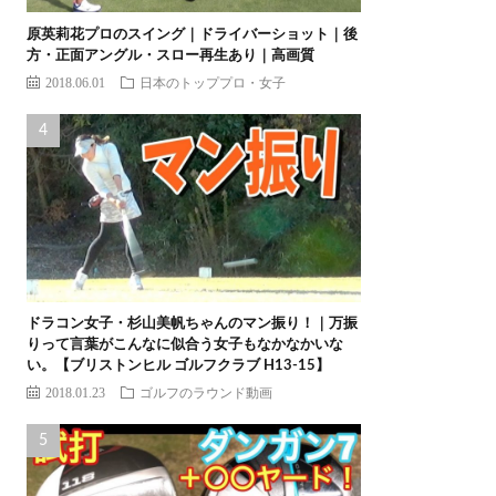
原英莉花プロのスイング｜ドライバーショット｜後
方・正面アングル・スロー再生あり｜高画質
2018.06.01
日本のトッププロ・女子
ドラコン女子・杉山美帆ちゃんのマン振り！｜万振
りって言葉がこんなに似合う女子もなかなかいな
い。【ブリストンヒル ゴルフクラブ H13-15】
2018.01.23
ゴルフのラウンド動画