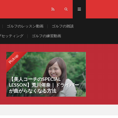
ゴルフのレッスン動画
ゴルフの雑談
ブセッティング
ゴルフの練習動画
Pickup
【美人コーチのSPECIAL
LESSON】荒川侑奈｜ドライバー
が曲がらなくなる方法