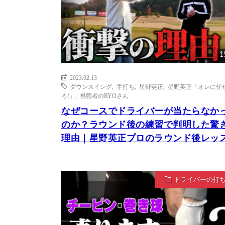
1
2023.02.13
ダウンスイング
,
手打ち
,
星野英正
,
星野英正「オレに任
ろ!」
,
視聴者のRYOさん
なぜコースでドライバーが当たらなか
のか？ラウンド後の練習で判明した驚
理由｜星野英正プロのラウンド後レッ
ドライバーの打