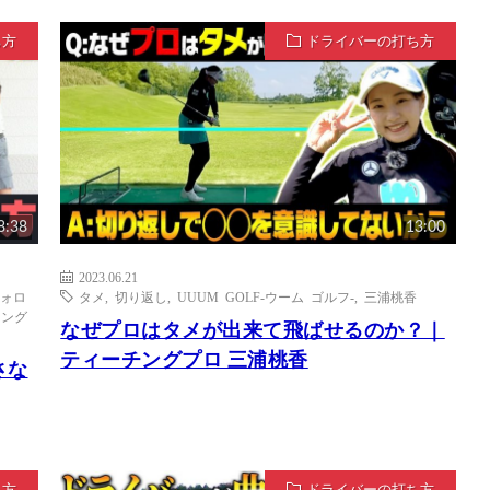
ち方
ドライバーの打ち方
8:38
13:00
2023.06.21
ォロ
タメ
,
切り返し
,
UUUM GOLF-ウーム ゴルフ-
,
三浦桃香
イング
なぜプロはタメが出来て飛ばせるのか？｜
ティーチングプロ 三浦桃香
さな