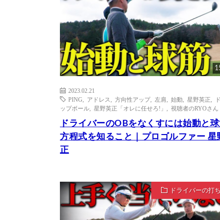
1
2023.02.21
PING
,
アドレス
,
方向性アップ
,
左肩
,
始動
,
星野英正
,
ップボール
,
星野英正「オレに任せろ!」
,
視聴者のRYOさん
ドライバーのOBをなくすには始動と球
方程式を知ること｜プロゴルファー 星
正
ドライバーの打