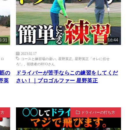
5:31
16:44
2023.02.17
ドロ
コースと練習場の違い
,
星野英正
,
星野英正「オレに任せ
ろ!」
,
視聴者のRYOさん
筋の
ドライバーが苦手ならこの練習をしてくだ
野英
さい！｜プロゴルファー 星野英正
ち方
ドライバーの打ち方