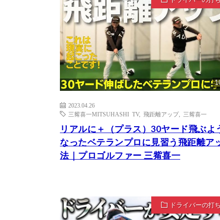
ドライバーの打
1
2023.04.26
三觜喜一MITSUHASHI TV
,
飛距離アップ
,
三觜喜一
リアルに＋（プラス）30ヤード飛ぶよ
なったベテランプロに見習う飛距離ア
法｜プロゴルファー 三觜喜一
ドライバーの打