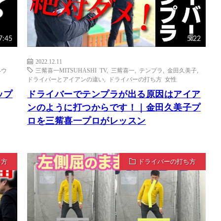
7:45
5:22
2022.12.11
-ウ
三觜喜一MITSUHASHI TV
,
三觜喜一
,
テンプラ
,
金田久美子
,
ドライバーとアイアンの違い
,
ドライバーの打ち方 女性
ップ
ドライバーでテンプラが出る原因はアイア
ンのように打つからです！｜金田久美子プ
ロを三觜喜一プロがレッスン
ち方
ドライバーの打ち方