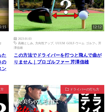
5:15
12:12
2023.01.03
せ
高橋としみ
,
方向性アップ
,
UUUM GOLF-ウーム ゴルフ-
,
芹
澤信雄
った
この方法でドライバーを打つと飛んで曲が
きの
りません｜プロゴルファー 芹澤信雄
スン
ち方
ドライバーの打ち方