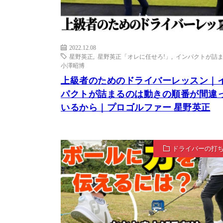
2022.12.08
星野英正
,
星野英正「オレに任せろ!」
,
インパクトが詰
小澤昭博
上級者のためのドライバーレッスン｜
パクトが詰まるのは動きの順番が間違
いるから｜プロゴルファー 星野英正
ドライバーの打