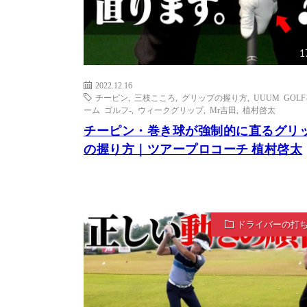
1
2022.12.16
チーピン
,
三枝こころ
,
グリップの握り方
,
UUUM GOLF
ーム ゴルフ-
,
ウィークグリップ
,
Mr吉田
,
植村啓太
チーピン・巻き球が強制的に直るグリ
の握り方｜ツアープロコーチ 植村啓太
ドライバーの打