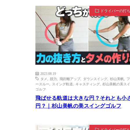
ドライバーの打
2023.08.19
タメ
,
脱力
,
飛距離アップ
,
ダウンスイング
,
杉山美帆
,
フ
ースルー
,
スイング軌道
,
キャスティング
,
杉山美帆の美ス
ゴルフ
飛ばせる軌道は大きな円？それとも小
円？｜杉山美帆の美スイングゴルフ