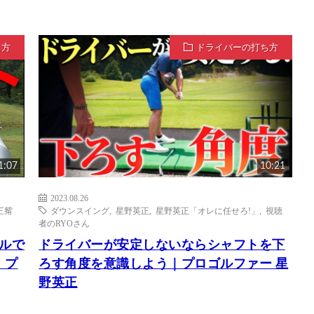
ち方
ドライバーの打ち方
1:07
10:21
2023.08.26
三觜
ダウンスイング
,
星野英正
,
星野英正「オレに任せろ!」
,
視聴
者のRYOさん
ルで
ドライバーが安定しないならシャフトを下
｜プ
ろす角度を意識しよう｜プロゴルファー 星
野英正