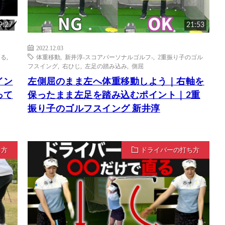
9:27
21:53
2022.12.03
まる
,
体重移動
,
新井淳-スコアパーソナルゴルフ-
,
2重振り子のゴル
フスイング
,
右ひじ
,
左足の踏み込み
,
側屈
イン
左側屈のまま左へ体重移動しよう｜右軸を
って
保ったまま左足を踏み込むポイント｜2重
振り子のゴルフスイング 新井淳
ち方
ドライバーの打ち方