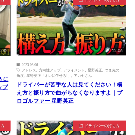
ち方
ドライバーの打ち方
0:42
12:06
2023.03.06
アドレス
,
方向性アップ
,
アライメント
,
星野英正
,
つま先の
角度
,
星野英正「オレに任せろ!」
,
アカセさん
うに
ドライバーが苦手な人は見てください！構
ップ
え方と振り方で曲がらなくなりますよ｜プ
ロゴルファー 星野英正
ち方
ドライバーの打ち方