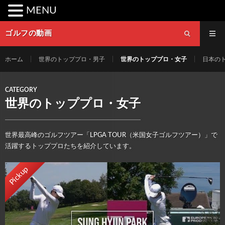
MENU
ゴルフの動画
ホーム
世界のトッププロ・男子
世界のトッププロ・女子
日本の
CATEGORY
世界のトッププロ・女子
世界最高峰のゴルフツアー「LPGA TOUR（米国女子ゴルフツアー）」で
活躍するトッププロたちを紹介しています。
Pickup