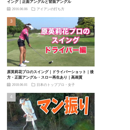
イング｜正面アングルと背面アングル
2016.06.06
アイアンの打ち方
原英莉花プロのスイング｜ドライバーショット｜後
方・正面アングル・スロー再生あり｜高画質
2018.06.01
日本のトッププロ・女子