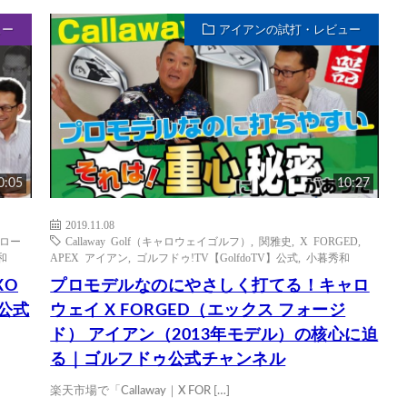
ュー
アイアンの試打・レビュー
0:05
10:27
2019.11.08
トロー
Callaway Golf（キャロウェイゴルフ）
,
関雅史
,
X FORGED
,
和
APEX アイアン
,
ゴルフドゥ!TV【GolfdoTV】公式
,
小暮秀和
XO
プロモデルなのにやさしく打てる！キャロ
公式
ウェイ X FORGED（エックス フォージ
ド） アイアン（2013年モデル）の核心に迫
る｜ゴルフドゥ公式チャンネル
楽天市場で「Callaway｜X FOR […]