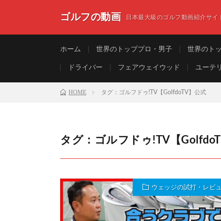
ゴルフの動画
日本最大級のゴルフ動画紹介サイ
ホーム
世界のトッププロ・男子
世界のト
ドライバー
フェアウェイウッド
ユーテ
HOME
タグ：ゴルフドゥ!TV【GolfdoTV】公式
タグ：ゴルフドゥ!TV【Golfdo
ウェッジの試打・レビ