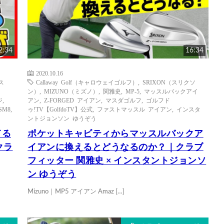
2:34
16:34
2020.10.16
リス
Callaway Golf（キャロウェイゴルフ）
,
SRIXON（スリクソ
ン
ン）
,
MIZUNO（ミズノ）
,
関雅史
,
MP-5
,
マッスルバックアイ
ジ
,
アン
,
Z-FORGED アイアン
,
マスダゴルフ
,
ゴルフド
SM8
,
ゥ!TV【GolfdoTV】公式
,
ファストマッスル アイアン
,
インスタ
ントジョンソン ゆうぞう
てる
ポケットキャビティからマッスルバックア
クラ
イアンに換えるとどうなるのか？｜クラブ
フィッター 関雅史 × インスタントジョンソ
ン ゆうぞう
Mizuno｜MP5 アイアン Amaz […]