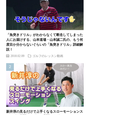
「魚突きドリル」がわからなくて断念してしまった
人にお届けする、山本道場・山本誠二氏の、もう何
度目か分からないぐらいの「魚突きドリル」詳細解
説！
2018.02.09
ゴルフのレッスン動画
新井淳の見るだけで上手くなるスローモーションス