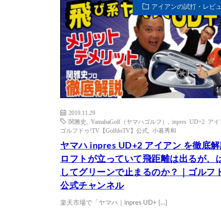
アイアンの試打・レビ
1
2019.11.29
関雅史
,
YamahaGolf（ヤマハゴルフ）
,
inpres UD+2 ア
ゴルフドゥ!TV【GolfdoTV】公式
,
小暮秀和
ヤマハ inpres UD+2 アイアン を徹底
ロフトが立っていて飛距離は出るが、
してグリーンで止まるのか？｜ゴルフ
公式チャンネル
楽天市場で「ヤマハ｜inpres UD+ […]