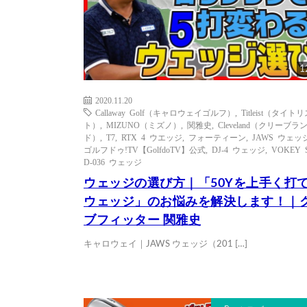
1
2020.11.20
Callaway Golf（キャロウェイゴルフ）
,
Titleist（タイト
ト）
,
MIZUNO（ミズノ）
,
関雅史
,
Cleveland（クリーブラ
ド）
,
T7
,
RTX 4 ウエッジ
,
フォーティーン
,
JAWS ウェッ
ゴルフドゥ!TV【GolfdoTV】公式
,
DJ-4 ウェッジ
,
VOKEY 
D-036 ウェッジ
ウェッジの選び方｜「50Yを上手く打
ウェッジ」のお悩みを解決します！｜
ブフィッター 関雅史
キャロウェイ｜JAWS ウェッジ（201 […]