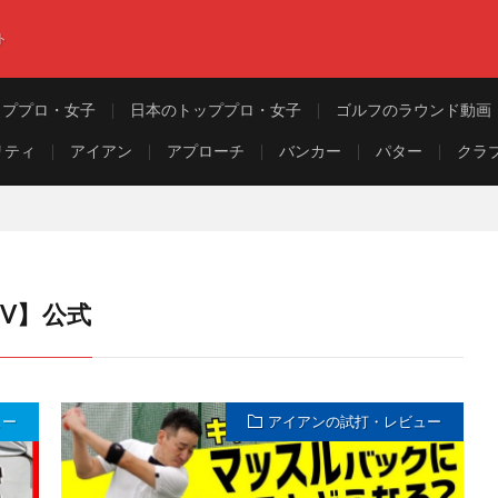
ト
ッププロ・女子
日本のトッププロ・女子
ゴルフのラウンド動画
リティ
アイアン
アプローチ
バンカー
パター
クラ
TV】公式
ュー
アイアンの試打・レビュー