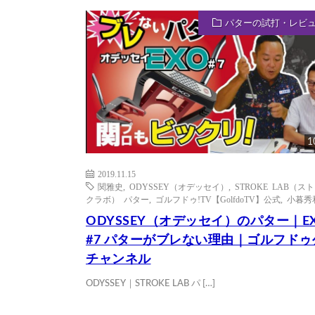
パターの試打・レビ
1
2019.11.15
関雅史
,
ODYSSEY（オデッセイ）
,
STROKE LAB（ス
クラボ） パター
,
ゴルフドゥ!TV【GolfdoTV】公式
,
小暮秀
ODYSSEY（オデッセイ）のパター｜E
#7 パターがブレない理由｜ゴルフドゥ
チャンネル
ODYSSEY｜STROKE LAB パ […]