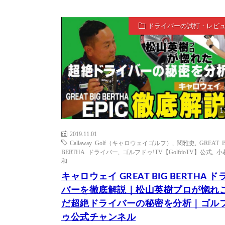
ドライバーの試打・レビ
1
2019.11.01
Callaway Golf（キャロウェイゴルフ）
,
関雅史
,
GREAT 
BERTHA ドライバー
,
ゴルフドゥ!TV【GolfdoTV】公式
,
小
和
キャロウェイ GREAT BIG BERTHA ド
バーを徹底解説｜松山英樹プロが惚れ
だ超絶ドライバーの秘密を分析｜ゴル
ゥ公式チャンネル