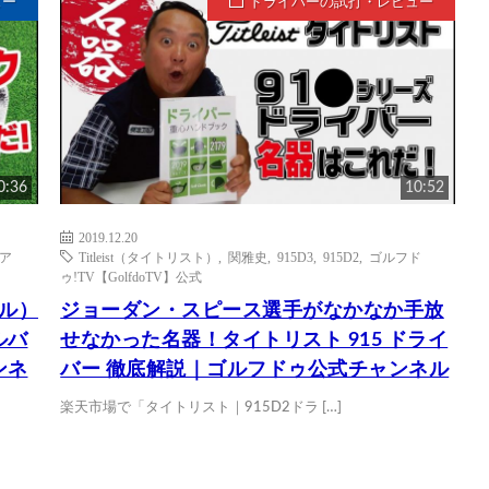
ュー
ドライバーの試打・レビュー
0:36
10:52
2019.12.20
ア
Titleist（タイトリスト）
,
関雅史
,
915D3
,
915D2
,
ゴルフド
ゥ!TV【GolfdoTV】公式
デル）
ジョーダン・スピース選手がなかなか手放
ルバ
せなかった名器！タイトリスト 915 ドライ
ンネ
バー 徹底解説｜ゴルフドゥ公式チャンネル
楽天市場で「タイトリスト｜915D2ドラ […]