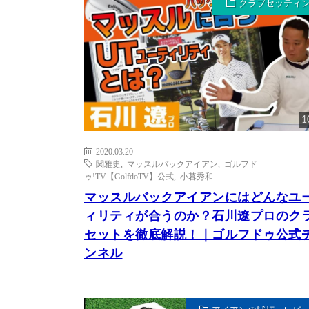
クラブセッティ
1
2020.03.20
関雅史
,
マッスルバックアイアン
,
ゴルフド
ゥ!TV【GolfdoTV】公式
,
小暮秀和
マッスルバックアイアンにはどんなユ
ィリティが合うのか？石川遼プロのク
セットを徹底解説！｜ゴルフドゥ公式
ンネル