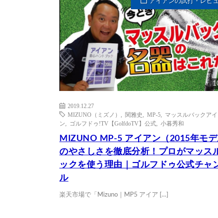
アイアンの試打・レビ
1
2019.12.27
MIZUNO（ミズノ）
,
関雅史
,
MP-5
,
マッスルバックアイ
ン
,
ゴルフドゥ!TV【GolfdoTV】公式
,
小暮秀和
MIZUNO MP-5 アイアン（2015年モ
のやさしさを徹底分析！プロがマッス
ックを使う理由｜ゴルフドゥ公式チャ
ル
楽天市場で「Mizuno｜MP5 アイア […]