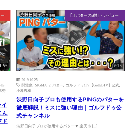
ュー
パターの試打・レビュー
1:55
9:15
2019.10.25
BIG
関雅史
,
SIGMA 2 パター
,
ゴルフドゥ!TV【GolfdoTV】公式
,
暮秀
小暮秀和
渋野日向子プロも使用するPINGのパターを
ライ
徹底解説！ミスに強い理由｜ゴルフドゥ公
こん
式チャンネル
フド
渋野日向子プロが使用するパター▼ 楽天市 […]