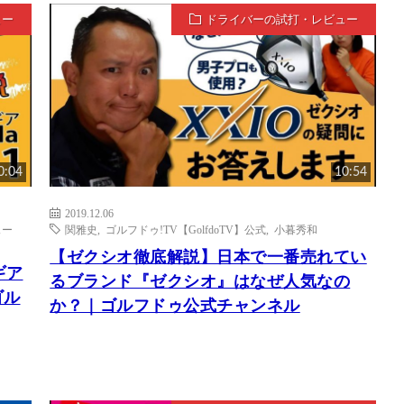
ュー
ドライバーの試打・レビュー
0:04
10:54
2019.12.06
ェー
関雅史
,
ゴルフドゥ!TV【GolfdoTV】公式
,
小暮秀和
ト
【ゼクシオ徹底解説】日本で一番売れてい
ギア
るブランド『ゼクシオ』はなぜ人気なの
ゴル
か？｜ゴルフドゥ公式チャンネル