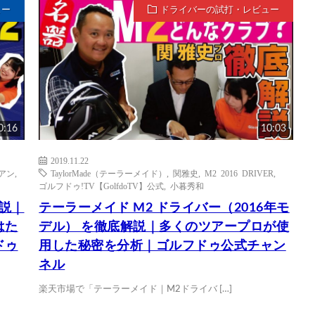
ュー
ドライバーの試打・レビュー
0:16
10:03
2019.11.22
イアン
,
TaylorMade（テーラーメイド）
,
関雅史
,
M2 2016 DRIVER
,
ゴルフドゥ!TV【GolfdoTV】公式
,
小暮秀和
解説｜
テーラーメイド M2 ドライバー（2016年モ
はた
デル） を徹底解説｜多くのツアープロが使
ドゥ
用した秘密を分析｜ゴルフドゥ公式チャン
ネル
楽天市場で「テーラーメイド｜M2ドライバ […]