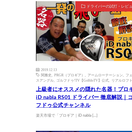
ドライバーの試打・レビ
1
2019.12.13
関雅史
,
PRGR（プロギア）
,
アームローテーション
,
フ
スアングル
,
ゴルフドゥ!TV【GolfdoTV】公式
,
リアルロフ
上級者にオススメの隠れた名器！プロ
iD nabla RS01 ドライバー 徹底解説｜
フドゥ公式チャンネル
楽天市場で「プロギア｜iD nabla […]