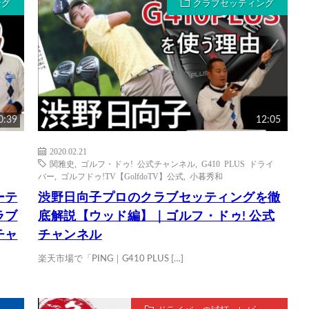
ング
クラブセッティング
0:39
12:05
2020.02.21
関雅史
,
ゴルフ・ドゥ! 公式チャンネル
,
G410 PLUS ドライ
バー
,
ゴルフドゥ!TV【GolfdoTV】公式
,
小暮秀和
ーテ
渋野日向子プロのクラブセッティングを徹
ラブ
底解説【ウッド編】｜ゴルフ・ドゥ! 公式
チャ
チャンネル
楽天市場で「PING｜G410 PLUS […]