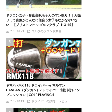
ドラコン女子・杉山美帆ちゃんのマン振り！｜万振
りって言葉がこんなに似合う女子もなかなかいな
い。【ブリストンヒル ゴルフクラブ H13-15】
2018.01.23
ゴルフのラウンド動画
ヤマハ RMX 118 ドライバー vs マルマン
DANGAN（ダンガン）7 ドライバー 比較 試打イン
プレッション｜GOLF PLAYING 4
2019.02.13
ドライバーの試打・レビュー