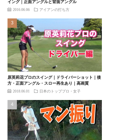
イング｜正面アングルと背面アングル
2016.06.06
アイアンの打ち方
原英莉花プロのスイング｜ドライバーショット｜後
方・正面アングル・スロー再生あり｜高画質
2018.06.01
日本のトッププロ・女子