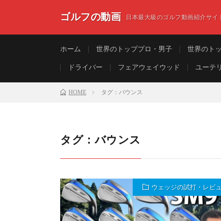
ゴルフの動画
日本最大級のゴルフ動画紹介サイ
ホーム
世界のトッププロ・男子
世界のト
ドライバー
フェアウェイウッド
ユーテ
HOME
タグ：バウンス
タグ：バウンス
ウェッジの試打・レビ