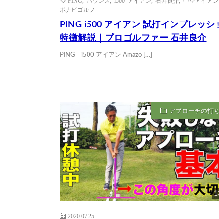
PING
,
バウンス
,
i500 アイアン
,
石井良介
,
中空アイアン
ポナビゴルフ
PING i500 アイアン 試打インプレッ
特徴解説｜プロゴルファー 石井良介
PING｜i500 アイアン Amazo […]
アプローチの打
1
2020.07.25