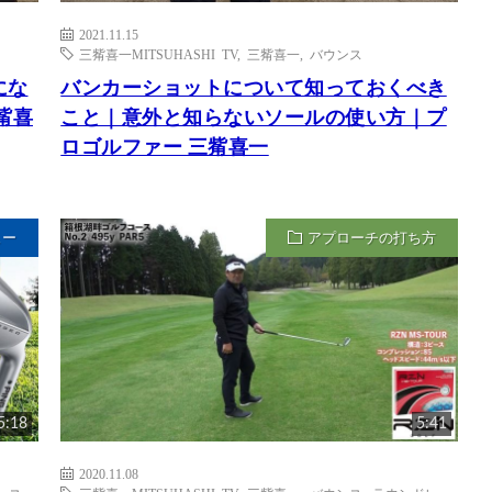
2021.11.15
三觜喜一MITSUHASHI TV
,
三觜喜一
,
バウンス
にな
バンカーショットについて知っておくべき
觜喜
こと｜意外と知らないソールの使い方｜プ
ロゴルファー 三觜喜一
ュー
アプローチの打ち方
5:18
5:41
2020.11.08