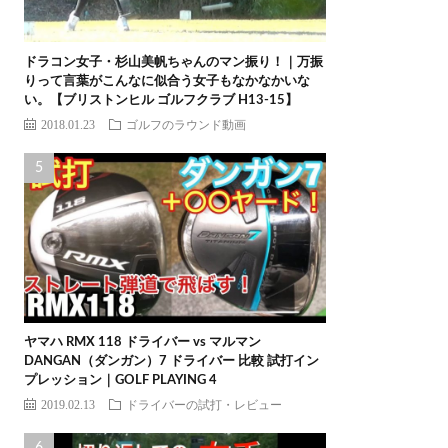
ドラコン女子・杉山美帆ちゃんのマン振り！｜万振
りって言葉がこんなに似合う女子もなかなかいな
い。【ブリストンヒル ゴルフクラブ H13-15】
2018.01.23
ゴルフのラウンド動画
ヤマハ RMX 118 ドライバー vs マルマン
DANGAN（ダンガン）7 ドライバー 比較 試打イン
プレッション｜GOLF PLAYING 4
2019.02.13
ドライバーの試打・レビュー