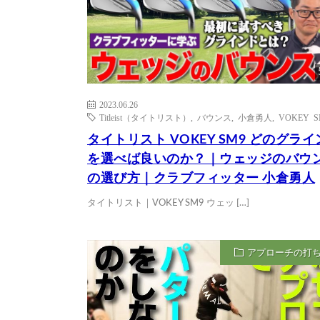
2023.06.26
Titleist（タイトリスト）
,
バウンス
,
小倉勇人
,
VOKEY S
タイトリスト VOKEY SM9 どのグラ
を選べば良いのか？｜ウェッジのバウ
の選び方｜クラブフィッター 小倉勇人
タイトリスト｜VOKEY SM9 ウェッ […]
アプローチの打