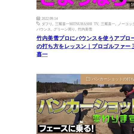
1
2022.09.14
ダフリ
,
三觜喜一MITSUHASHI TV
,
三觜喜一
,
ノーコッ
バウンス
,
グリーン周り
,
竹内美雪
竹内美雪プロにバウンスを使うアプロ
の打ち方をレッスン｜プロゴルファー 
喜一
バンカーショットの打