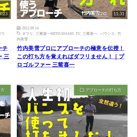
7:23
11:31
2022.09.14
バウ
ダフリ
,
三觜喜一MITSUHASHI TV
,
三觜喜一
,
バウンス
,
竹
内美雪
ーチ
竹内美雪プロにアプローチの極意を伝授！
 三
この打ち方を覚えればダフリません！｜プ
ロゴルファー 三觜喜一
ち方
アプローチの打ち方