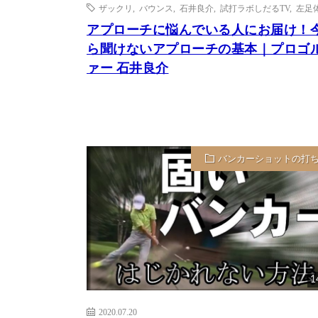
ザックリ
,
バウンス
,
石井良介
,
試打ラボしだるTV
,
左足
アプローチに悩んでいる人にお届け！
ら聞けないアプローチの基本｜プロゴ
ァー 石井良介
バンカーショットの打
1
2020.07.20