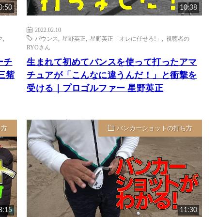
0:50
10:38
2022.02.10
ク
,
バウンス
,
星野英正
,
星野英正「オレに任せろ!」
,
視聴者の
RYOさん
ーチ
生まれて初めてバンスを使って打ったアマ
三觜
チュアが「こんなに違うんだ！」と衝撃を
受ける｜プロゴルファー 星野英正
ち方
バンカーショットの打ち方
8:15
11:30