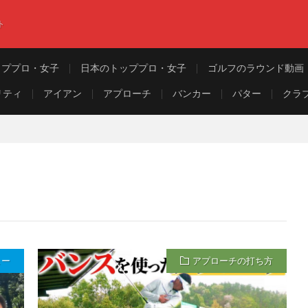
ト
ッププロ・女子
日本のトッププロ・女子
ゴルフのラウンド動画
リティ
アイアン
アプローチ
バンカー
パター
クラ
ュー
アプローチの打ち方