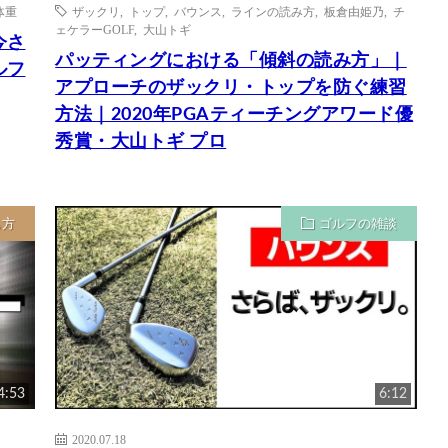
体重
ザックリ
,
トップ
,
バウンス
,
ラインの読み方
,
板倉由姫乃
,
チ
ェケラーGOLF
,
大山トギ
今さ
パッティングにおける「傾斜の読み方」｜
ルフ
アプローチのザックリ・トップを防ぐ練習
方法｜2020年PGAティーチングアワード優
秀賞・大山トギ プロ
ち方
ゴルフの雑談
4:53
6:12
2020.07.18