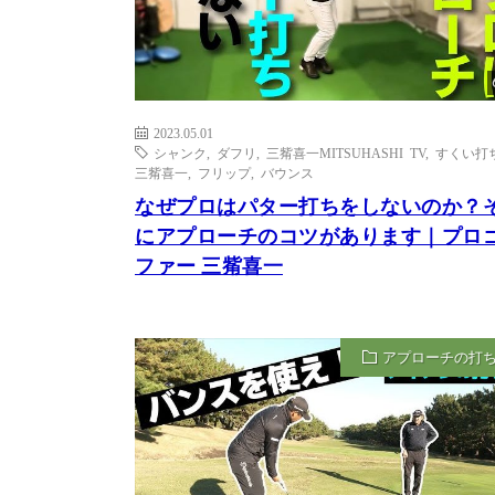
2023.05.01
シャンク
,
ダフリ
,
三觜喜一MITSUHASHI TV
,
すくい打
三觜喜一
,
フリップ
,
バウンス
なぜプロはパター打ちをしないのか？
にアプローチのコツがあります｜プロ
ファー 三觜喜一
アプローチの打