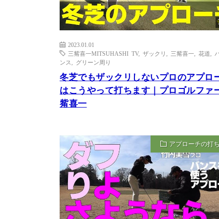
2023.01.01
三觜喜一MITSUHASHI TV
,
ザックリ
,
三觜喜一
,
花道
,
ンス
,
グリーン周り
冬芝でもザックリしないプロのアプロ
はこうやって打ちます｜プロゴルファー
觜喜一
アプローチの打