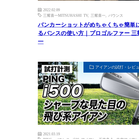
2022.02.09
三觜喜一MITSUHASHI TV
,
三觜喜一
,
バウンス
バンカーショットがめちゃくちゃ簡単
るバンスの使い方｜プロゴルファー 三
一
アイアンの試打・レビ
2021.03.19