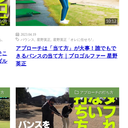
6:09
10:12
2023.04.19
ち
,
バウンス
,
星野英正
,
星野英正「オレに任せろ!」
アプローチは「当て方」が大事！誰でもで
そこ
きるバンスの当て方｜プロゴルファー 星野
ゴル
英正
ち方
アプローチの打ち方