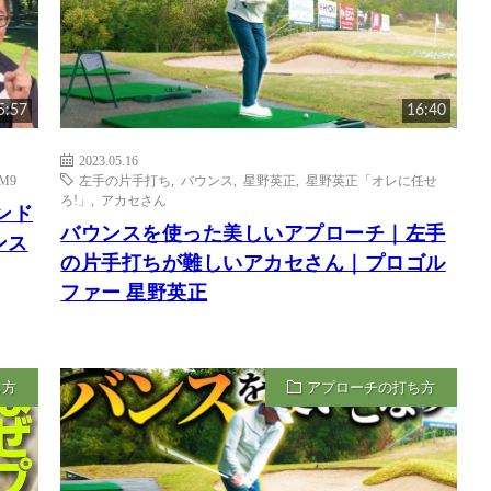
5:57
16:40
2023.05.16
M9
左手の片手打ち
,
バウンス
,
星野英正
,
星野英正「オレに任せ
ろ!」
,
アカセさん
インド
バウンスを使った美しいアプローチ｜左手
ンス
の片手打ちが難しいアカセさん｜プロゴル
ファー 星野英正
ち方
アプローチの打ち方