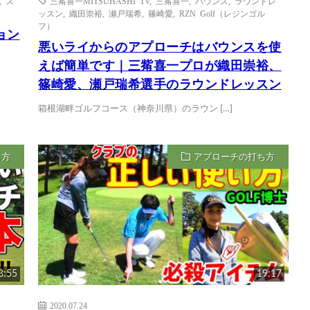
,
ス
三觜喜一MITSUHASHI TV
,
三觜喜一
,
バウンス
,
ラウンドレ
ッスン
,
織田崇裕
,
瀬戸瑞希
,
篠崎愛
,
RZN Golf（レジンゴル
フ）
ション
悪いライからのアプローチはバウンスを使
えば簡単です｜三觜喜一プロが織田崇裕、
篠崎愛、瀬戸瑞希選手のラウンドレッスン
箱根湖畔ゴルフコース（神奈川県）のラウン […]
ち方
アプローチの打ち方
3:55
19:17
2020.07.24