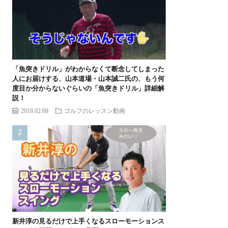
「魚突きドリル」がわからなくて断念してしまった
人にお届けする、山本道場・山本誠二氏の、もう何
度目か分からないぐらいの「魚突きドリル」詳細解
説！
2018.02.09
ゴルフのレッスン動画
新井淳の見るだけで上手くなるスローモーションス