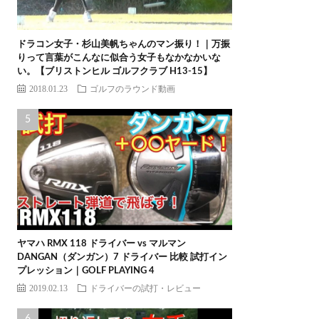
ドラコン女子・杉山美帆ちゃんのマン振り！｜万振
りって言葉がこんなに似合う女子もなかなかいな
い。【ブリストンヒル ゴルフクラブ H13-15】
2018.01.23
ゴルフのラウンド動画
ヤマハ RMX 118 ドライバー vs マルマン
DANGAN（ダンガン）7 ドライバー 比較 試打イン
プレッション｜GOLF PLAYING 4
2019.02.13
ドライバーの試打・レビュー