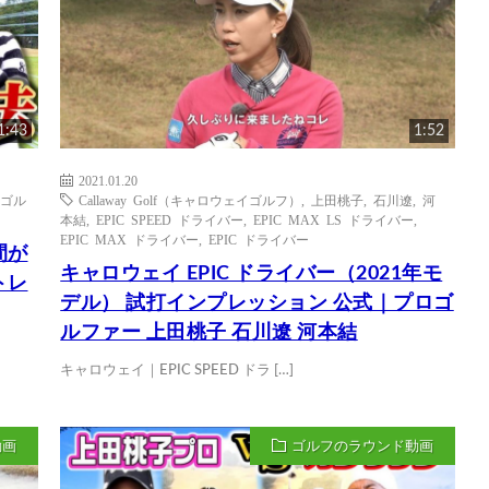
1:43
1:52
2021.01.20
ゴル
Callaway Golf（キャロウェイゴルフ）
,
上田桃子
,
石川遼
,
河
本結
,
EPIC SPEED ドライバー
,
EPIC MAX LS ドライバー
,
EPIC MAX ドライバー
,
EPIC ドライバー
間が
キャロウェイ EPIC ドライバー（2021年モ
トレ
デル） 試打インプレッション 公式｜プロゴ
ルファー 上田桃子 石川遼 河本結
キャロウェイ｜EPIC SPEED ドラ […]
動画
ゴルフのラウンド動画