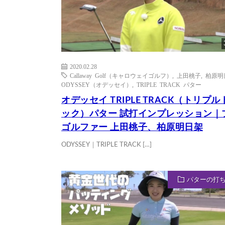
2020.02.28
Callaway Golf（キャロウェイゴルフ）
,
上田桃子
,
柏原明
ODYSSEY（オデッセイ）
,
TRIPLE TRACK パター
オデッセイ TRIPLE TRACK（トリプル
ック）パター 試打インプレッション｜
ゴルファー 上田桃子、柏原明日架
ODYSSEY｜TRIPLE TRACK […]
パターの打