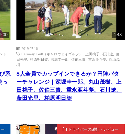
0:00
4:48
2019.07.16
ント
Callaway Golf（キャロウェイゴルフ）
,
上田桃子
,
石川遼
,
藤
田光里
,
柏原明日架
,
深堀圭一郎
,
佐伯三貴
,
重永亜斗夢
,
丸山茂
樹
飛び系
8人全員でカップインできるか？円陣パタ
使っ
ーチャレンジ｜深堀圭一郎、丸山茂樹、上
田桃子、佐伯三貴、重永亜斗夢、石川遼、
藤田光里、柏原明日架
ュー
ドライバーの試打・レビュー