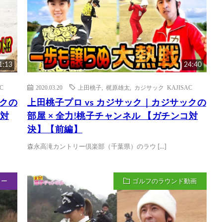
1:13
24:40
C
2020.03.20
上田桃子
,
梶原雄太
,
カジサック KAJISAC
ックの
上田桃子プロ vs カジサック｜カジサックの
コ対
部屋 × 全力!桃子チャンネル 【ガチンコ対
決】【前編】
森永高滝カントリー倶楽部（千葉県）のラウ […]
ュー
ゴルフのラウンド動画