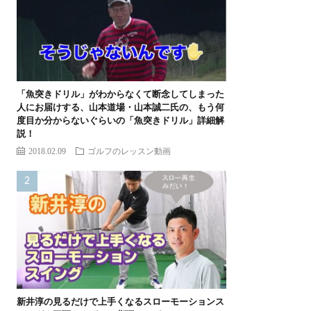
「魚突きドリル」がわからなくて断念してしまった
人にお届けする、山本道場・山本誠二氏の、もう何
度目か分からないぐらいの「魚突きドリル」詳細解
説！
2018.02.09
ゴルフのレッスン動画
新井淳の見るだけで上手くなるスローモーションス