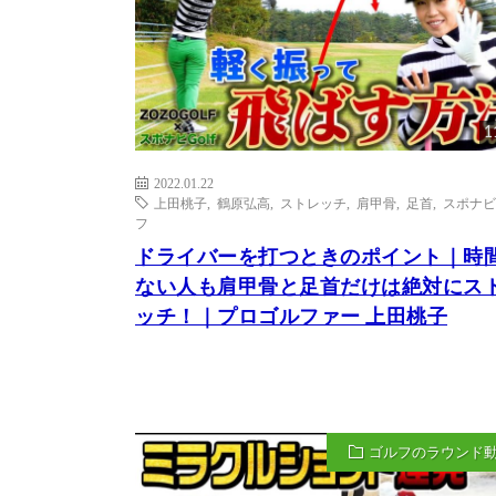
1
2022.01.22
上田桃子
,
鶴原弘高
,
ストレッチ
,
肩甲骨
,
足首
,
スポナビ
フ
ドライバーを打つときのポイント｜時
ない人も肩甲骨と足首だけは絶対にス
ッチ！｜プロゴルファー 上田桃子
ゴルフのラウンド