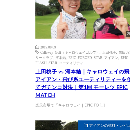
2
2019.08.09
Callaway Golf（キャロウェイゴルフ）
,
上田桃子
,
黒田カ
リークラブ
,
河本結
,
EPIC FORGED STAR アイアン
,
EPIC
FLASH STAR ユーティリティ
上田桃子 vs 河本結｜キャロウェイの
アイアン・飛び系ユーティリティーを
てガチンコ対決｜第1回 モーレツ EPIC
MATCH
楽天市場で「キャロウェイ｜EPIC FO […]
アイアンの試打・レビ