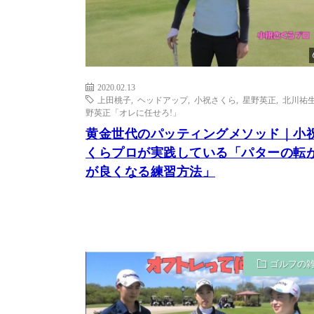
2020.02.13
上田桃子
,
ヘッドアップ
,
小祝さくら
,
星野英正
,
北川祐
野英正「オレに任せろ!」
黄金世代のパッティングメソッド｜小
くらプロが実践している「パターの転
が良くなる練習方法」
ゴルフの