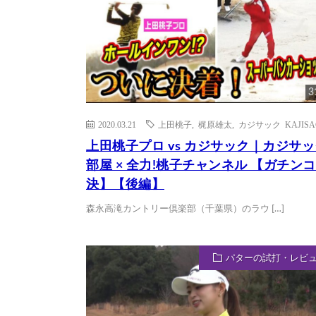
3
2020.03.21
上田桃子
,
梶原雄太
,
カジサック KAJISA
上田桃子プロ vs カジサック｜カジサ
部屋 × 全力!桃子チャンネル 【ガチン
決】【後編】
森永高滝カントリー倶楽部（千葉県）のラウ […]
パターの試打・レビ