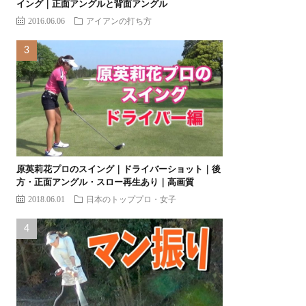
イング｜正面アングルと背面アングル
2016.06.06
アイアンの打ち方
原英莉花プロのスイング｜ドライバーショット｜後
方・正面アングル・スロー再生あり｜高画質
2018.06.01
日本のトッププロ・女子