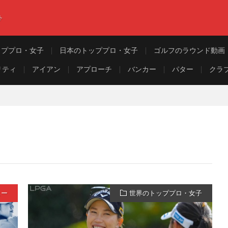
ト
ッププロ・女子
日本のトッププロ・女子
ゴルフのラウンド動画
リティ
アイアン
アプローチ
バンカー
パター
クラ
ュー
世界のトッププロ・女子