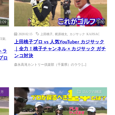
3:09
7:30
2020.02.15
上田桃子
,
梶原雄太
,
カジサック KAJISAC
日架
,
上田桃子プロ vs 人気YouTuber カジサック
｜全力！桃子チャンネル × カジサック ガチ
トラ
ンコ対決
プロ
森永高滝カントリー倶楽部（千葉県）のラウ […]
ち方
ゴルフの雑談