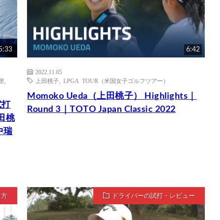
5:33
6:42
2022.11.05
里
,
上田桃子
,
LPGA TOUR（米国女子ゴルフツアー）
Momoko Ueda（上田桃子） Highlights｜
試打
Round 3｜TOTO Japan Classic 2022
田桃
中瑞
ち方
ドライバーの試打・レビュー