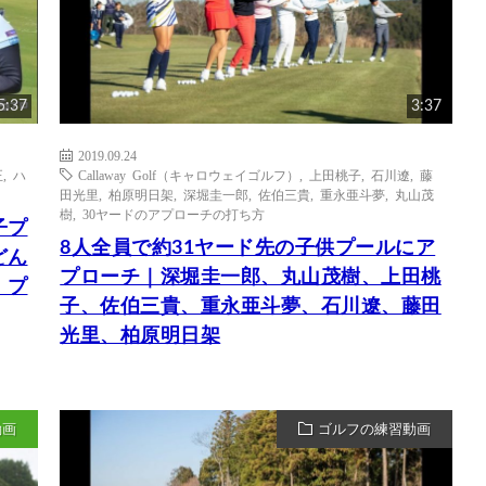
5:37
3:37
2019.09.24
正
,
ハ
Callaway Golf（キャロウェイゴルフ）
,
上田桃子
,
石川遼
,
藤
田光里
,
柏原明日架
,
深堀圭一郎
,
佐伯三貴
,
重永亜斗夢
,
丸山茂
樹
,
30ヤードのアプローチの打ち方
子プ
8人全員で約31ヤード先の子供プールにア
どん
プローチ｜深堀圭一郎、丸山茂樹、上田桃
｜プ
子、佐伯三貴、重永亜斗夢、石川遼、藤田
光里、柏原明日架
動画
ゴルフの練習動画