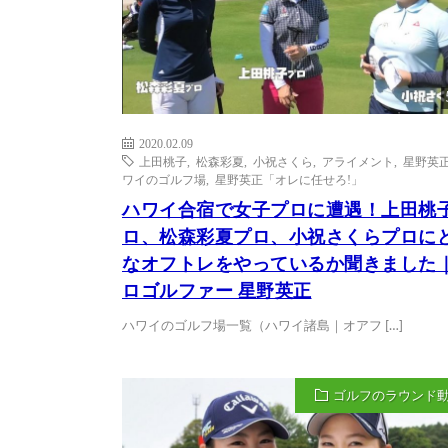
2020.02.09
上田桃子
,
松森彩夏
,
小祝さくら
,
アライメント
,
星野英
ワイのゴルフ場
,
星野英正「オレに任せろ!」
ハワイ合宿で女子プロに遭遇！上田桃
ロ、松森彩夏プロ、小祝さくらプロに
なオフトレをやっているか聞きました
ロゴルファー 星野英正
ハワイのゴルフ場一覧（ハワイ諸島｜オアフ […]
ゴルフのラウンド