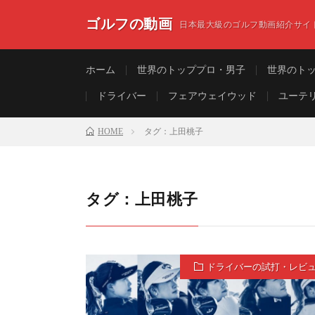
ゴルフの動画
日本最大級のゴルフ動画紹介サイ
ホーム
世界のトッププロ・男子
世界のト
ドライバー
フェアウェイウッド
ユーテ
HOME
タグ：上田桃子
タグ：上田桃子
ドライバーの試打・レビ