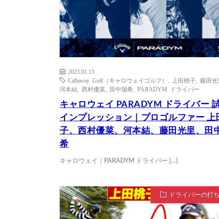
2023.01.13
Callaway Golf（キャロウェイゴルフ）
,
上田桃子
,
藤田光
河本結
,
西村優菜
,
田中瑞希
,
PARADYM ドライバー
キャロウェイ PARADYM ドライバー 
インプレッション｜プロゴルファー 上
子、西村優菜、河本結、藤田光里、田
希
キャロウェイ｜PARADYM ドライバー […]
ドライバーの打