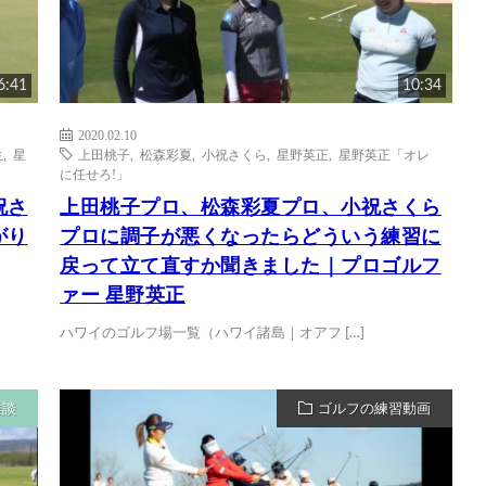
6:41
10:34
2020.02.10
生
,
星
上田桃子
,
松森彩夏
,
小祝さくら
,
星野英正
,
星野英正「オレ
に任せろ!」
祝さ
上田桃子プロ、松森彩夏プロ、小祝さくら
がり
プロに調子が悪くなったらどういう練習に
戻って立て直すか聞きました｜プロゴルフ
ァー 星野英正
ハワイのゴルフ場一覧（ハワイ諸島｜オアフ […]
雑談
ゴルフの練習動画